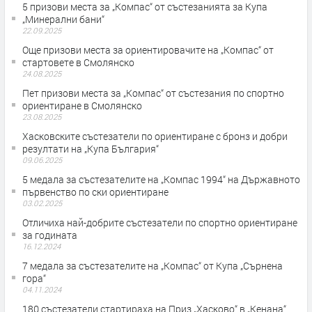
5 призови места за „Компас“ от състезанията за Купа
„Минерални бани“
22.09.2025
Още призови места за ориентировачите на „Компас“ от
стартовете в Смолянско
24.08.2025
Пет призови места за „Компас“ от състезания по спортно
ориентиране в Смолянско
23.08.2025
Хасковските състезатели по ориентиране с бронз и добри
резултати на „Купа България“
09.06.2025
5 медала за състезателите на „Компас 1994“ на Държавното
първенство по ски ориентиране
03.02.2025
Отличиха най-добрите състезатели по спортно ориентиране
за годината
16.12.2024
7 медала за състезателите на „Компас“ от Купа „Сърнена
гора“
04.11.2024
180 състезатели стартираха на Приз „Хасково“ в „Кенана“