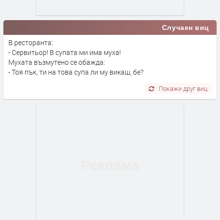
Случаен виц
В ресторанта:
- Сервитьор! В супата ми има муха!
Мухата възмутено се обажда:
- Тоя пък, ти на това супа ли му викаш, бе?
Покажи друг виц