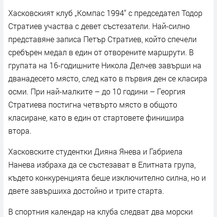
Хасковският клуб „Компас 1994“ с председател Тодор
Стратиев участва с девет състезатели. Най-силно
представяне записа Петър Стратиев, който спечели
сребърен медал в един от отворените маршрути. В
групата на 16-годишните Никола Делчев завърши на
дванадесето място, след като в първия ден се класира
осми. При най-малките – до 10 години – Георгия
Стратиева постигна четвърто място в общото
класиране, като в един от стартовете финишира
втора.
Хасковските студентки Дияна Янева и Габриела
Нанева избраха да се състезават в Елитната група,
където конкуренцията беше изключително силна, но и
двете завършиха достойно и трите старта.
В спортния календар на клуба следват два морски