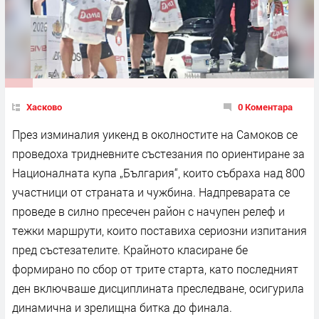
Хасково
0 Коментара
През изминалия уикенд в околностите на Самоков се
проведоха тридневните състезания по ориентиране за
Националната купа „България“, които събраха над 800
участници от страната и чужбина. Надпреварата се
проведе в силно пресечен район с начупен релеф и
тежки маршрути, които поставиха сериозни изпитания
пред състезателите. Крайното класиране бе
формирано по сбор от трите старта, като последният
ден включваше дисциплината преследване, осигурила
динамична и зрелищна битка до финала.