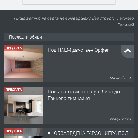
ПРЕДЛАГА
Под НАЕМ двустаен Орфей
Нищо велико на света не е извършено без страст. - Галилео
Галилей
Последни обяви
преди 2 дни
ПРЕДЛАГА
Нов апартамент на ул. Липа до
Езикова гимназия
преди 2 дни
ПРЕДЛАГА
🔑 ОБЗАВЕДЕНА ГАРСОНИЕРА ПОД
НАЕМ В КВ. „ОРФЕЙ“ – ДО
КОМПЛЕКС „ВЕСПРЕМ“, ГР. ХАСКОВО
преди 4 дни
ПРЕДЛАГА
НАПЪЛНО ОБЗАВЕДЕН И