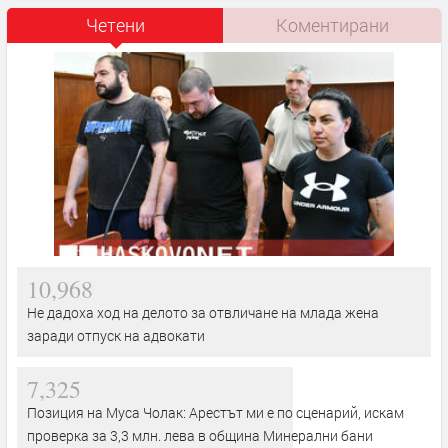
Четени
Коментирани
10,968
Не дадоха ход на делото за отвличане на млада жена
заради отпуск на адвокати
7,325
Позиция на Муса Чолак: Арестът ми е по сценарий, искам
проверка за 3,3 млн. лева в община Минерални бани