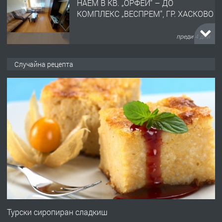
ОБОРУДВАН ТРИСТАЕН
АПАРТАМЕНТ В ЦЕНТЪРА НА ГР.
ХАСКОВО
преди 5 дни
ПРЕДЛАГА
Давам гараж под наем
Случайна рецепта
преди 5 дни
ПРЕДЛАГА
№4120 Магазин/Офис под наем в кв.
Любен Каравелов, Хасково-близо до
градската градина!
преди 5 дни
ПРЕДЛАГА
ПРОСТОРЕН ТРИСТАЕН
АПАРТАМЕНТ В НОВА СГРАДА КВ.
Турски сиропиран сладкиш
КУБА