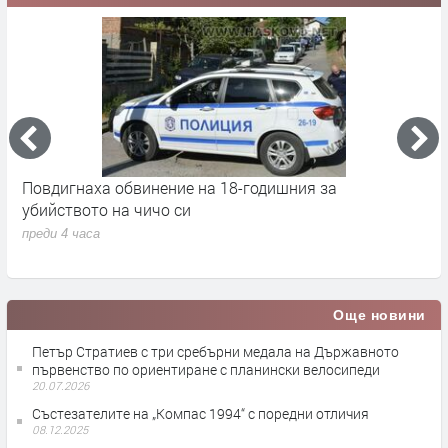
Повдигнаха обвинение на 18-годишния за
М
убийството на чичо си
Х
н
преди 4 часа
п
Още новини
Петър Стратиев с три сребърни медала на Държавното
първенство по ориентиране с планински велосипеди
20.07.2026
Състезателите на „Компас 1994“ с поредни отличия
08.12.2025