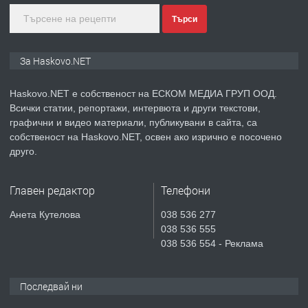
Търси
преди 6 дни
ПРЕДЛАГА
Продавам парцел в гр. Хасково кв.
За Haskovo.NET
Хисаря до ток, вода,канализация,
асфалт 0889 537 426
Haskovo.NET е собственост на ЕСКОМ МЕДИА ГРУП ООД.
Всички статии, репортажи, интервюта и други текстови,
преди 6 дни
графични и видео материали, публикувани в сайта, са
собственост на Haskovo.NET, освен ако изрично е посочено
ПРЕДЛАГА
СГЛОБЯВАНЕ НА МЕБЕЛИ.
друго.
Главен редактор
Телефони
преди 6 дни
Анета Кутелова
038 536 277
038 536 555
ПРЕДЛАГА
№4119 Едностаен обзаведен
038 536 554 - Реклама
апартамент под наем в кв.
Училищни, гр. Хасково.
Последвай ни
преди 6 дни