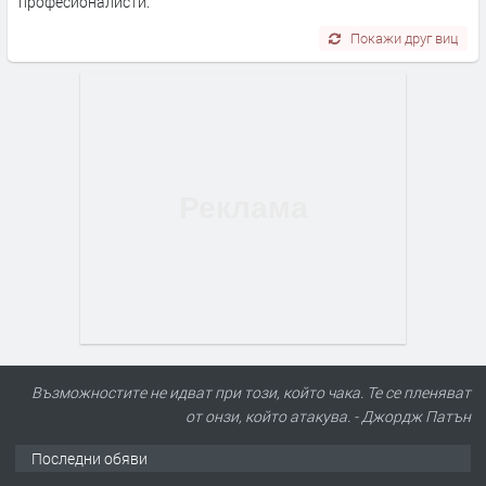
професионалисти.
Покажи друг виц
Възможностите не идват при този, който чака. Те се пленяват
от онзи, който атакува. - Джордж Патън
Последни обяви