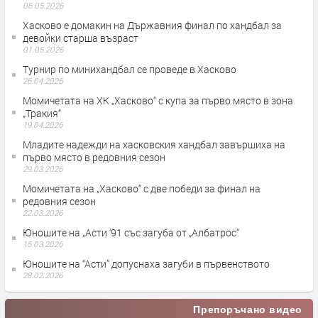
06.05.2026
Хасково е домакин на Държавния финал по хандбал за
девойки старша възраст
01.05.2026
Турнир по минихандбал се проведе в Хасково
26.04.2026
Момичетата на ХК „Хасково“ с купа за първо място в зона
„Тракия“
19.04.2026
Младите надежди на хасковския хандбал завършиха на
първо място в редовния сезон
29.03.2026
Момичетата на „Хасково“ с две победи за финал на
редовния сезон
22.03.2026
Юношите на „Асти ‘91 със загуба от „Албатрос“
15.03.2026
Юношите на “Асти” допуснаха загуби в първенството
28.02.2026
Препоръчано видео