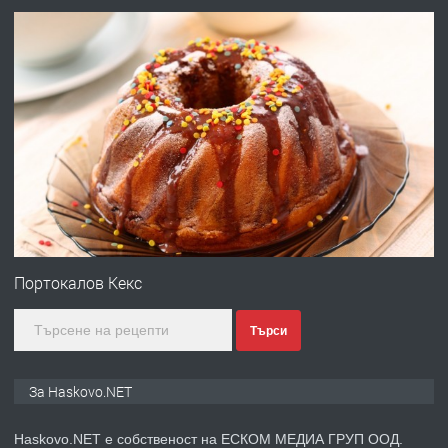
АПАРТАМЕНТ В ЦЕНТЪРА НА ГР.
ХАСКОВО
преди 2 дни
ПРЕДЛАГА
Давам гараж под наем
преди 2 дни
ПРЕДЛАГА
№4120 Магазин/Офис под наем в кв.
Любен Каравелов, Хасково-близо до
Портокалов Кекс
градската градина!
Търси
преди 3 дни
ПРЕДЛАГА
ПРОСТОРЕН ТРИСТАЕН
За Haskovo.NET
АПАРТАМЕНТ В НОВА СГРАДА КВ.
КУБА
Haskovo.NET е собственост на ЕСКОМ МЕДИА ГРУП ООД.