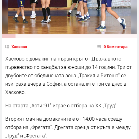
Хасково
0 Коментара
Хасково е домакин на първи кръг от Държавното
първенство по хандбал за юноши до 14 години. Три от
двубоите от обединената зона „Тракия и Витоша“ се
изиграха вчера в София, а останалите три са днес в
Хасково.
На старта „Асти ‘91“ играе с отбора на ХК „Труд“.
Вторият мач на домакините е от 14:00 часа срещу
отбора на „Фрегата“. Другата среща от кръга е между
„Труд“ и „Фрегата“.