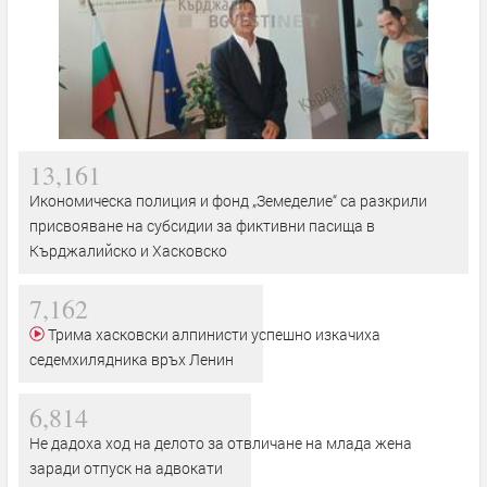
13,161
Икономическа полиция и фонд „Земеделие“ са разкрили
присвояване на субсидии за фиктивни пасища в
Кърджалийско и Хасковско
7,162
Трима хасковски алпинисти успешно изкачиха
седемхилядника връх Ленин
6,814
Не дадоха ход на делото за отвличане на млада жена
заради отпуск на адвокати