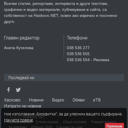
Всички статии, репортажи, интервюта и други текстови,
преди 3 дни
графични и видео материали, публикувани в сайта, са
собственост на Haskovo.NET, освен ако изрично е посочено
ПРЕДЛАГА
Продавам парцел в гр. Хасково кв.
друго.
Хисаря до ток, вода,канализация,
асфалт 0889 537 426
Главен редактор
Телефони
преди 3 дни
Анета Кутелова
038 536 277
038 536 555
ПРЕДЛАГА
СГЛОБЯВАНЕ НА МЕБЕЛИ.
038 536 554 - Реклама
Последвай ни
преди 3 дни
ПРЕДЛАГА
№4119 Едностаен обзаведен
Хасково
Новини
Видео
Обяви
еТВ
апартамент под наем в кв.
Изпрати ни новина
Училищни, гр. Хасково.
Ние използваме „бисквитки“, за да улесним вашето сърфиране.
© Copyright
Haskovo.NET
Научете повече
.
преди 4 дни
Пълна версия
Етичен кодекс
Общи условия
Поверителност
Приемам
За реклама
Избори 2026
Свържи се с нас