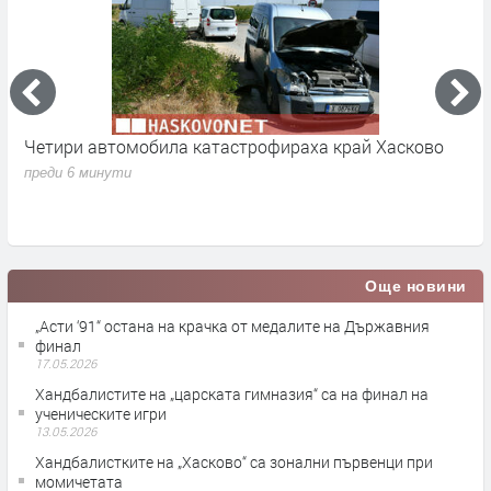
Четири автомобила катастрофираха край Хасково
„
H
преди 6 минути
а
п
Още новини
„Асти ‘91“ остана на крачка от медалите на Държавния
финал
17.05.2026
Хандбалистите на „царската гимназия“ са на финал на
ученическите игри
13.05.2026
Хандбалистките на „Хасково“ са зонални първенци при
момичетата