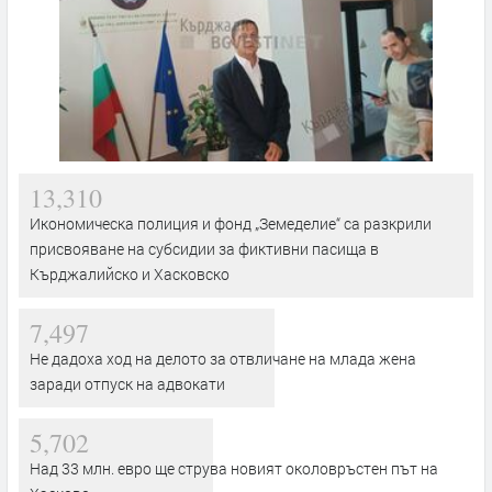
13,310
Икономическа полиция и фонд „Земеделие“ са разкрили
присвояване на субсидии за фиктивни пасища в
Кърджалийско и Хасковско
7,497
Не дадоха ход на делото за отвличане на млада жена
заради отпуск на адвокати
5,702
Над 33 млн. евро ще струва новият околовръстен път на