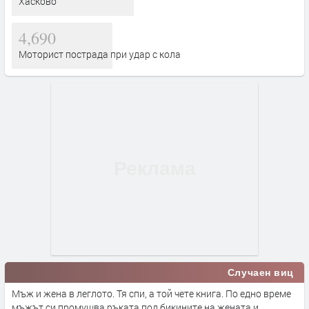
Хасково
4,690
Моторист пострада при удар с кола
Случаен виц
Мъж и жена в леглото. Тя спи, а той чете книга. По едно време
мъжът си промушва ръката под бикините на жената и