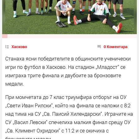
Хасково
0 Коментара
Станаха ясни победителите в общинските ученически
игри по футбол в Хасково. На стадион „Младост“ се
изиграха трите финала и двубоите за бронзовите
медали.
При момчетата до 7 клас триумфира отборът на ОУ
„Свети Иван Рилски“, който на финала се наложи с 8:2
над тима на СУ „Св. Паисий Хилендарски“. Играчите на
СУ „Васил Левски“ спечелиха малкия финал срещу ОУ
„Св. Климент Охридски“ с 11:2 и се окичиха с
бронзовите медали.