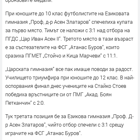
При юношите до 10 клас футболистите на Езиковата
гимназия „Проф, д-р Асен Златаров“ спечелиха купата
за първо място. Тимът се наложи с 3:1 над отбора на
ПГДС „Цар Иван Асен II“. Третото място в тази възраст
е за състезателите на ФСГ „Атанас Буров“, които
сразиха ПГМЕТ „Стойчо и Кица Марчеви“ с 11:1.
„Царската гимназия“ все пак имаше поводи за радост.
Училището триумфира при юношите до 12 клас. В най-
оспорвания финал днес учениците на Стайко Стоев
победиха връстниците си от ПМГ „Акад. Боян
Петканчин“ с 2:0.
Тук третата позиция бе за Езикова гимназия „Проф. Д-
р Асен Златаров“, чийто отбор спечели с 3:1 срещу
играчите на ФСГ „Атанас Буров“.