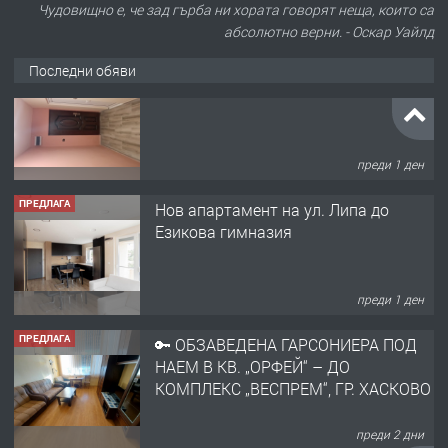
Чудовищно е, че зад гърба ни хората говорят неща, които са
абсолютно верни. - Оскар Уайлд
Последни обяви
ПРЕДЛАГА
Нов апартамент на ул. Липа до
Езикова гимназия
преди 1 ден
ПРЕДЛАГА
🔑 ОБЗАВЕДЕНА ГАРСОНИЕРА ПОД
НАЕМ В КВ. „ОРФЕЙ“ – ДО
КОМПЛЕКС „ВЕСПРЕМ“, ГР. ХАСКОВО
преди 2 дни
ПРЕДЛАГА
НАПЪЛНО ОБЗАВЕДЕН И
ОБОРУДВАН ТРИСТАЕН
АПАРТАМЕНТ В ЦЕНТЪРА НА ГР.