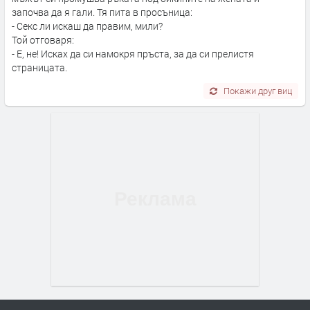
започва да я гали. Тя пита в просъница:
- Секс ли искаш да правим, мили?
Той отговаря:
- Е, не! Исках да си намокря пръста, за да си прелистя
страницата.
Покажи друг виц