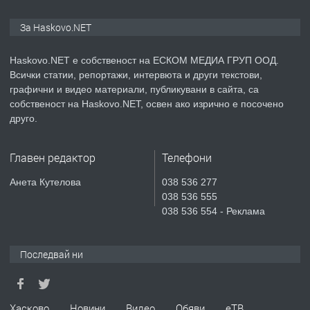
ПРЕДЛАГА
Продавам парцел в гр. Хасково кв.
За Haskovo.NET
Хисаря до ток, вода,канализация,
асфалт 0889 537 426
Haskovo.NET е собственост на ЕСКОМ МЕДИА ГРУП ООД.
Всички статии, репортажи, интервюта и други текстови,
преди 4 дни
графични и видео материали, публикувани в сайта, са
собственост на Haskovo.NET, освен ако изрично е посочено
ПРЕДЛАГА
СГЛОБЯВАНЕ НА МЕБЕЛИ.
друго.
Главен редактор
Телефони
преди 4 дни
Анета Кутелова
038 536 277
038 536 555
ПРЕДЛАГА
№4119 Едностаен обзаведен
038 536 554 - Реклама
апартамент под наем в кв.
Училищни, гр. Хасково.
Последвай ни
преди 4 дни
ПРЕДЛАГА
Под НАЕМ двустаен Орфей
Хасково
Новини
Видео
Обяви
еТВ