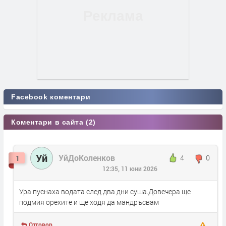
Facebook коментари
Коментари в сайта (2)
Уй
УйДоКоленков
4
0
1
12:35, 11 юни 2026
Ура пуснаха водата след два дни суша.Довечера ще
подмия орехите и ще ходя да мандръсвам
Отговор