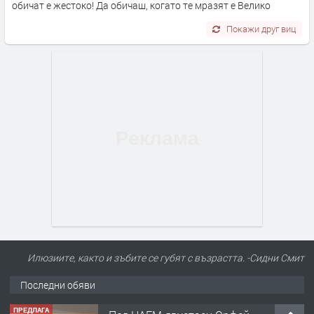
обичат е жестоко! Да обичаш, когато те мразят е Велико
Покажи друг виц
Илюзиите, както и зъбите се губят с възрастта. -Сидни Смит
Последни обяви
ПРЕДЛАГА