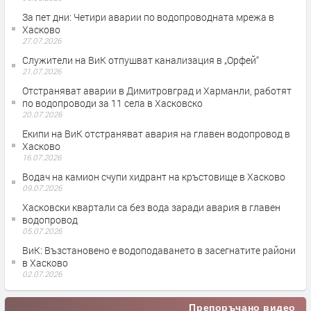
За пет дни: Четири аварии по водопроводната мрежа в
Хасково
27.07.2026
Служители на ВиК отпушват канализация в „Орфей“
21.07.2026
Отстраняват аварии в Димитровград и Харманли, работят
по водопроводи за 11 села в Хасковско
20.07.2026
Екипи на ВиК отстраняват авария на главен водопровод в
Хасково
16.07.2026
Водач на камион счупи хидрант на кръстовище в Хасково
09.07.2026
Хасковски квартали са без вода заради авария в главен
водопровод
05.07.2026
ВиК: Възстановено е водоподаването в засегнатите райони
в Хасково
02.07.2026
Препоръчано видео