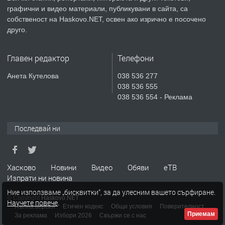
преди 5 дни
графични и видео материали, публикувани в сайта, са
собственост на Haskovo.NET, освен ако изрично е посочено
ПРЕДЛАГА
Продавам парцел в гр. Хасково кв.
друго.
Хисаря до ток, вода,канализация,
асфалт 0889 537 426
Главен редактор
Телефони
преди 5 дни
Анета Кутелова
038 536 277
038 536 555
ПРЕДЛАГА
СГЛОБЯВАНЕ НА МЕБЕЛИ.
038 536 554 - Реклама
Последвай ни
преди 5 дни
ПРЕДЛАГА
№4119 Едностаен обзаведен
Хасково
Новини
Видео
Обяви
еТВ
апартамент под наем в кв.
Изпрати ни новина
Училищни, гр. Хасково.
Ние използваме „бисквитки“, за да улесним вашето сърфиране.
© Copyright
Haskovo.NET
Научете повече
.
преди 5 дни
Пълна версия
Етичен кодекс
Общи условия
Поверителност
Приемам
За реклама
Избори 2026
Свържи се с нас