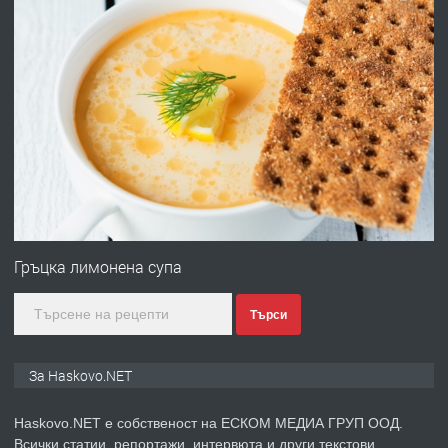
АПАРТАМЕНТ В ЦЕНТЪРА НА ГР.
ХАСКОВО
преди 4 дни
ПРЕДЛАГА
Давам гараж под наем
преди 4 дни
ПРЕДЛАГА
№4120 Магазин/Офис под наем в кв.
Любен Каравелов, Хасково-близо до
Гръцка лимонена супа
градската градина!
Търси
преди 4 дни
ПРЕДЛАГА
ПРОСТОРЕН ТРИСТАЕН
За Haskovo.NET
АПАРТАМЕНТ В НОВА СГРАДА КВ.
КУБА
Haskovo.NET е собственост на ЕСКОМ МЕДИА ГРУП ООД.
Всички статии, репортажи, интервюта и други текстови,