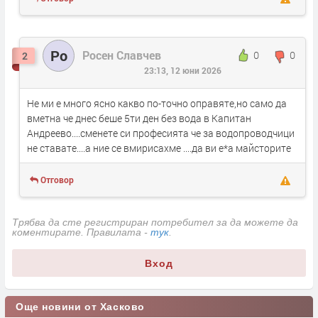
Ро
Росен Славчев
0
0
2
23:13, 12 юни 2026
Не ми е много ясно какво по-точно оправяте,но само да
вметна че днес беше 5ти ден без вода в Капитан
Андреево....сменете си професията че за водопроводчици
не ставате....а ние се вмирисахме ....да ви е*а майсторите
Отговор
Трябва да сте регистриран потребител за да можете да
коментирате. Правилата -
тук
.
Вход
Още новини от Хасково