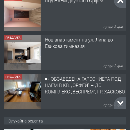
Под НАЕМ двустаен Орфей
преди 2 дни
ПРЕДЛАГА
Нов апартамент на ул. Липа до
Езикова гимназия
преди 2 дни
ПРЕДЛАГА
🔑 ОБЗАВЕДЕНА ГАРСОНИЕРА ПОД
НАЕМ В КВ. „ОРФЕЙ“ – ДО
КОМПЛЕКС „ВЕСПРЕМ“, ГР. ХАСКОВО
преди 3 дни
ПРЕДЛАГА
НАПЪЛНО ОБЗАВЕДЕН И
Случайна рецепта
ОБОРУДВАН ТРИСТАЕН