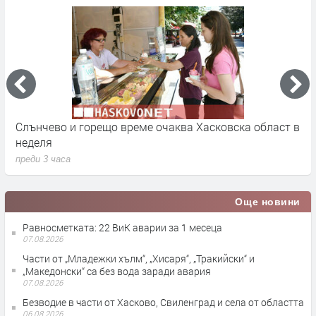
Слънчево и горещо време очаква Хасковска област в
1
неделя
п
преди 3 часа
Още новини
Равносметката: 22 ВиК аварии за 1 месеца
07.08.2026
Части от „Младежки хълм“, „Хисаря“, „Тракийски“ и
„Македонски“ са без вода заради авария
07.08.2026
Безводие в части от Хасково, Свиленград и села от областта
06.08.2026