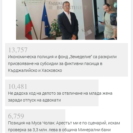
13,757
Икономическа полиция и фонд „Земеделие“ са разкрили
присвояване на субсидии за фиктивни пасища в
Кърджалийско и Хасковско
10,481
Не дадоха ход на делото за отвличане на млада жена
заради отпуск на адвокати
6,759
Позиция на Муса Чолак: Арестът ми е по сценарий, искам
проверка за 3,3 млн. лева в община Минерални бани