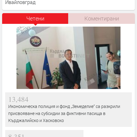
Ивайловград
Четени
Коментирани
13,484
Икономическа полиция и фонд „Земеделие“ са разкрили
присвояване на субсидии за фиктивни пасища в
Кърджалийско и Хасковско
8,351