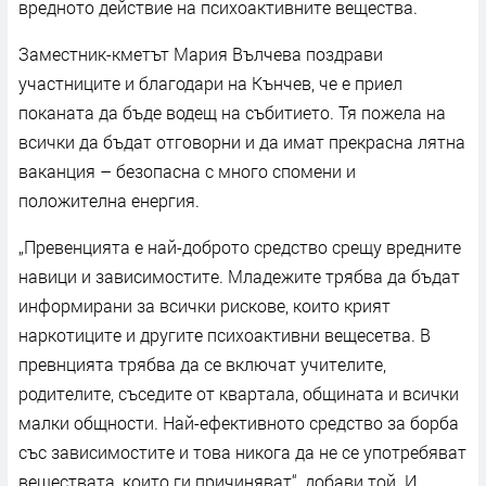
вредното действие на психоактивните вещества.
Заместник-кметът Мария Вълчева поздрави
участниците и благодари на Кънчев, че е приел
поканата да бъде водещ на събитието. Тя пожела на
всички да бъдат отговорни и да имат прекрасна лятна
ваканция – безопасна с много спомени и
положителна енергия.
„Превенцията е най-доброто средство срещу вредните
навици и зависимостите. Младежите трябва да бъдат
информирани за всички рискове, които крият
наркотиците и другите психоактивни вещесетва. В
превнцията трябва да се включат учителите,
родителите, съседите от квартала, общината и всички
малки общности. Най-ефективното средство за борба
със зависимостите и това никога да не се употребяват
веществата, които ги причиняват“, добави той. И