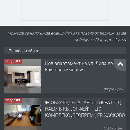
Може да се наложи да водиш битката повече от веднъж, за да
победиш. - Маргарет Тачър
Последни обяви
ПРЕДЛАГА
Нов апартамент на ул. Липа до
Езикова гимназия
преди 1 ден
ПРЕДЛАГА
🔑 ОБЗАВЕДЕНА ГАРСОНИЕРА ПОД
НАЕМ В КВ. „ОРФЕЙ“ – ДО
КОМПЛЕКС „ВЕСПРЕМ“, ГР. ХАСКОВО
преди 2 дни