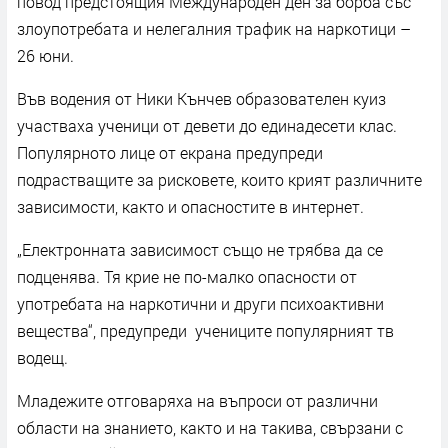
повод предстоящия Международен ден за борба със
злоупотребата и нелегалния трафик на наркотици –
26 юни.
Във водения от Ники Кънчев образователен куиз
участваха ученици от девети до единадесети клас.
Популярното лице от екрана предупреди
подрастващите за рисковете, които крият различните
зависимости, както и опасностите в интернет.
„Електронната зависимост също не трябва да се
подценява. Тя крие не по-малко опасности от
употребата на наркотични и други психоактивни
вещества“, предупреди учениците популярният тв
водещ.
Младежите отговаряха на въпроси от различни
области на знанието, както и на такива, свързани с