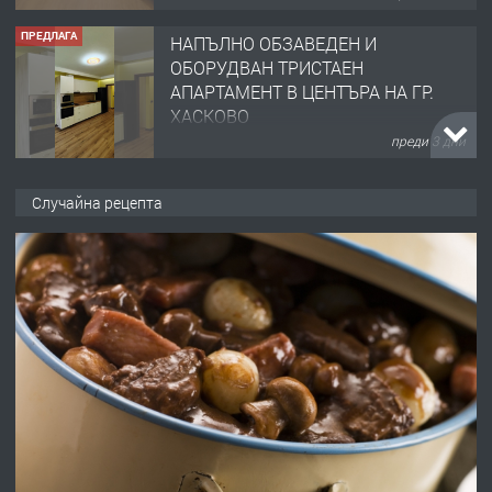
ПРЕДЛАГА
НАПЪЛНО ОБЗАВЕДЕН И
ОБОРУДВАН ТРИСТАЕН
АПАРТАМЕНТ В ЦЕНТЪРА НА ГР.
ХАСКОВО
преди 3 дни
ПРЕДЛАГА
Давам гараж под наем
Случайна рецепта
преди 3 дни
ПРЕДЛАГА
№4120 Магазин/Офис под наем в кв.
Любен Каравелов, Хасково-близо до
градската градина!
преди 3 дни
ПРЕДЛАГА
ПРОСТОРЕН ТРИСТАЕН