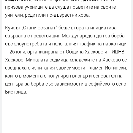
призова учениците да слушат съветите на своите
учители, родитили по-възрастни хора.
Куизът „Стани осъзнат“ беше втората инициатива,
свързана с предстоящия Международен ден за борба
със злоупотребата и нелегалния трафик на наркотици
– 26 юни, организирана от Община Хасково и ПИЦНВ-
Хасково. Миналата седмица младежите на Хасково се
срещнаха с изпиталия зависимости Пламен Йотински,
който в момента е популярен влогър и основател на
центъра за борба със зависимости в софийското село
Бистрица.