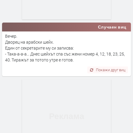
Случаен виц
Вечер.
Дворец на арабски шейх.
Един от секретарите му си записва:
- Така-а-а-а... Днес шейхът спа със жени номер 4, 12, 18, 23, 25,
40. Тиражът за тотото утре е готов.
Покажи друг виц