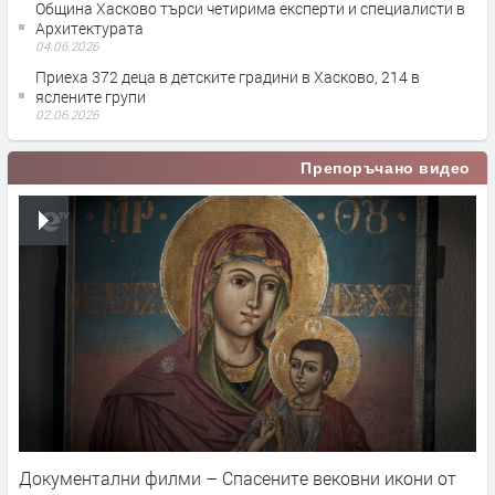
Община Хасково търси четирима експерти и специалисти в
Архитектурата
04.06.2026
Приеха 372 деца в детските градини в Хасково, 214 в
яслените групи
02.06.2026
Препоръчано видео
Документални филми – Спасените вековни икони от