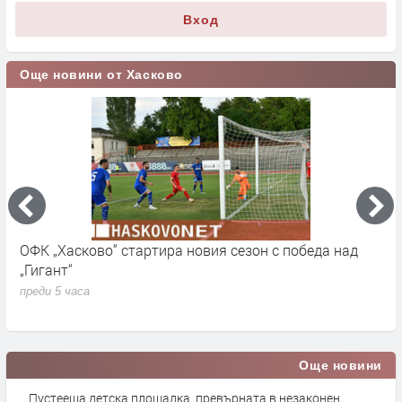
Вход
Още новини от Хасково
ОФК „Хасково“ стартира новия сезон с победа над
П
„Гигант“
и
М
преди 5 часа
п
Още новини
Пустееща детска площадка, превърната в незаконен