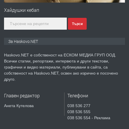
АПАРТАМЕНТ В НОВА СГРАДА КВ.
Хайдушки кебап
КУБА
Търси
преди 4 дни
ПРЕДЛАГА
Продавам парцел в гр. Хасково кв.
За Haskovo.NET
Хисаря до ток, вода,канализация,
асфалт 0889 537 426
Haskovo.NET е собственост на ЕСКОМ МЕДИА ГРУП ООД.
Всички статии, репортажи, интервюта и други текстови,
преди 4 дни
графични и видео материали, публикувани в сайта, са
собственост на Haskovo.NET, освен ако изрично е посочено
ПРЕДЛАГА
СГЛОБЯВАНЕ НА МЕБЕЛИ.
друго.
Главен редактор
Телефони
преди 4 дни
Анета Кутелова
038 536 277
038 536 555
ПРЕДЛАГА
№4119 Едностаен обзаведен
038 536 554 - Реклама
апартамент под наем в кв.
Училищни, гр. Хасково.