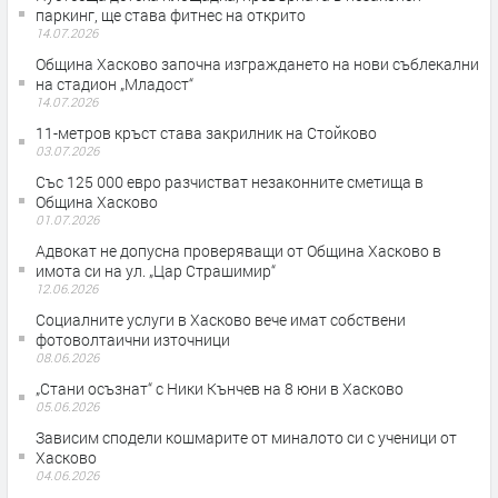
паркинг, ще става фитнес на открито
14.07.2026
Община Хасково започна изграждането на нови съблекални
на стадион „Младост“
14.07.2026
11-метров кръст става закрилник на Стойково
03.07.2026
Със 125 000 евро разчистват незаконните сметища в
Община Хасково
01.07.2026
Адвокат не допусна проверяващи от Община Хасково в
имота си на ул. „Цар Страшимир“
12.06.2026
Социалните услуги в Хасково вече имат собствени
фотоволтаични източници
08.06.2026
„Стани осъзнат“ с Ники Кънчев на 8 юни в Хасково
05.06.2026
Зависим сподели кошмарите от миналото си с ученици от
Хасково
04.06.2026