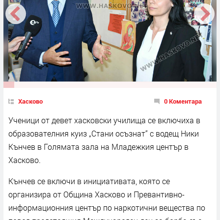
Хасково
0 Коментара
Ученици от девет хасковски училища се включиха в
образователния куиз „Стани осъзнат“ с водещ Ники
Кънчев в Голямата зала на Младежкия център в
Хасково.
Кънчев се включи в инициативата, която се
организира от Община Хасково и Превантивно-
информационния център по наркотични вещества по