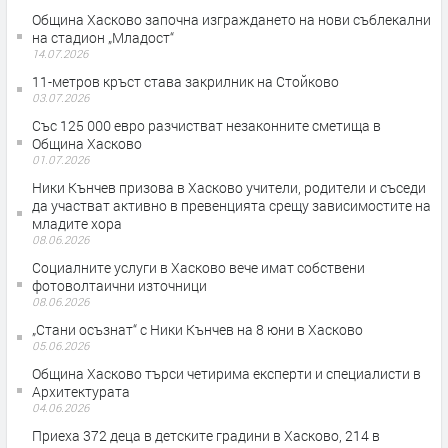
Община Хасково започна изграждането на нови съблекални
на стадион „Младост“
14.07.2026
11-метров кръст става закрилник на Стойково
03.07.2026
Със 125 000 евро разчистват незаконните сметища в
Община Хасково
01.07.2026
Ники Кънчев призова в Хасково учители, родители и съседи
да участват активно в превенцията срещу зависимостите на
младите хора
08.06.2026
Социалните услуги в Хасково вече имат собствени
фотоволтаични източници
08.06.2026
„Стани осъзнат“ с Ники Кънчев на 8 юни в Хасково
05.06.2026
Община Хасково търси четирима експерти и специалисти в
Архитектурата
04.06.2026
Приеха 372 деца в детските градини в Хасково, 214 в