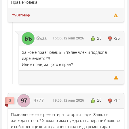
Прав е човека.
Отговор
Бъ
бъзз
25
-25
15:05, 12 юни 2026
За кое е прав човекЪТ /пълен член и подлог в
изречението/?!
Или е прав, защото е прав?
97
9777
28
-12
3
19:55, 12 юни 2026
Похвално е че се ремонтират стари сгради. Защо се
заяждат с него? Хасково има нужда от санирани блокове
и собственици които да инвестират и да ремонтират