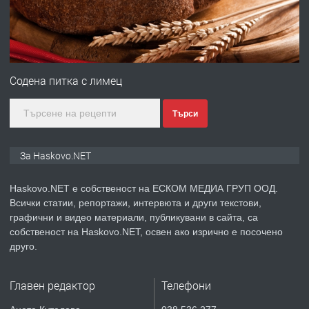
преди 3 дни
ПРЕДЛАГА
№4120 Магазин/Офис под наем в кв.
Любен Каравелов, Хасково-близо до
Содена питка с лимец
градската градина!
Търси
преди 3 дни
ПРЕДЛАГА
ПРОСТОРЕН ТРИСТАЕН
За Haskovo.NET
АПАРТАМЕНТ В НОВА СГРАДА КВ.
КУБА
Haskovo.NET е собственост на ЕСКОМ МЕДИА ГРУП ООД.
Всички статии, репортажи, интервюта и други текстови,
преди 4 дни
графични и видео материали, публикувани в сайта, са
собственост на Haskovo.NET, освен ако изрично е посочено
ПРЕДЛАГА
Продавам парцел в гр. Хасково кв.
друго.
Хисаря до ток, вода,канализация,
асфалт 0889 537 426
Главен редактор
Телефони
преди 4 дни