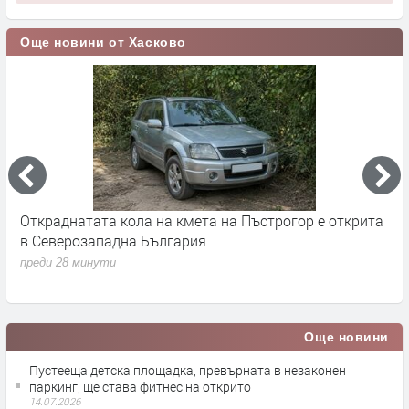
Още новини от Хасково
Откраднатата кола на кмета на Пъстрогор е открита
Ч
в Северозападна България
п
преди 28 минути
Още новини
Пустееща детска площадка, превърната в незаконен
паркинг, ще става фитнес на открито
14.07.2026