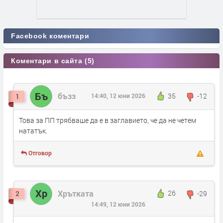
Facebook коментари
Коментари в сайта (5)
Бъ
бъзз
35
-12
1
14:40, 12 юни 2026
Това за ПП трябваше да е в заглавието, че да не четем
нататък.
Отговор
Хр
Хрътката
26
-29
2
14:49, 12 юни 2026