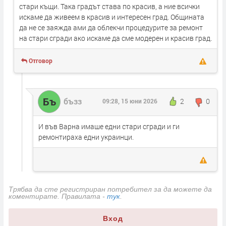
стари къщи. Така градът става по красив, а ние всички
искаме да живеем в красив и интересен град. Общината
да не се заяжда ами да облекчи процедурите за ремонт
на стари сгради ако искаме да сме модерен и красив град.
Отговор
Бъ
бъзз
2
0
09:28, 15 юни 2026
И във Варна имаше едни стари сгради и ги
ремонтираха едни украинци.
Трябва да сте регистриран потребител за да можете да
коментирате. Правилата -
тук
.
Вход