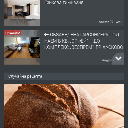
Езикова гимназия
преди 21 часа
ПРЕДЛАГА
🔑 ОБЗАВЕДЕНА ГАРСОНИЕРА ПОД
НАЕМ В КВ. „ОРФЕЙ“ – ДО
КОМПЛЕКС „ВЕСПРЕМ“, ГР. ХАСКОВО
преди 2 дни
ПРЕДЛАГА
НАПЪЛНО ОБЗАВЕДЕН И
Случайна рецепта
ОБОРУДВАН ТРИСТАЕН
АПАРТАМЕНТ В ЦЕНТЪРА НА ГР.
ХАСКОВО
преди 3 дни
ПРЕДЛАГА
Давам гараж под наем