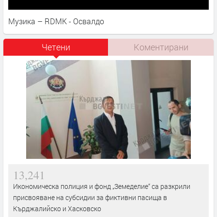
Музика – RDMK - Освалдо
Четени
Коментирани
13,241
Икономическа полиция и фонд „Земеделие“ са разкрили
присвояване на субсидии за фиктивни пасища в
Кърджалийско и Хасковско