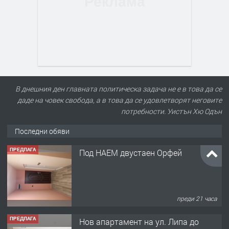
В днешния ден главната политическа задача не е в това да се
даде на човек свобода, а в това да се удовлетворят неговите
потребности. Уистън Хю Одън
Последни обяви
ПРЕДЛАГА
Под НАЕМ двустаен Орфей
преди 21 часа
ПРЕДЛАГА
Нов апартамент на ул. Липа до