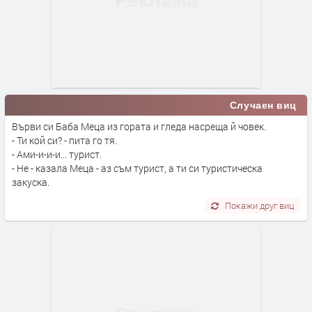
Случаен виц
Върви си Баба Меца из гората и гледа насреща й човек.
- Ти кой си? - пита го тя.
- Ами-и-и-и... турист.
- Не - казала Меца - аз съм турист, а ти си туристическа
закуска.
Покажи друг виц