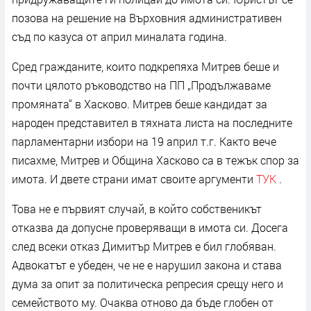
позова на решение на Върховния административен
съд по казуса от април миналата година.
Сред гражданите, които подкрепяха Митрев беше и
почти цялото ръководство на ПП „Продължаваме
промяната“ в Хасково. Митрев беше кандидат за
народен представител в тяхната листа на последните
парламентарни избори на 19 април т.г. Както вече
писахме, Митрев и Община Хасково са в тежък спор за
имота. И двете страни имат своите аргументи
ТУК
.
Това не е първият случай, в който собственикът
отказва да допусне проверяващи в имота си. Досега
след всеки отказ Димитър Митрев е бил глобяван.
Адвокатът е убеден, че не е нарушил закона и става
дума за опит за политическа репресия срещу него и
семейството му. Очаква отново да бъде глобен от