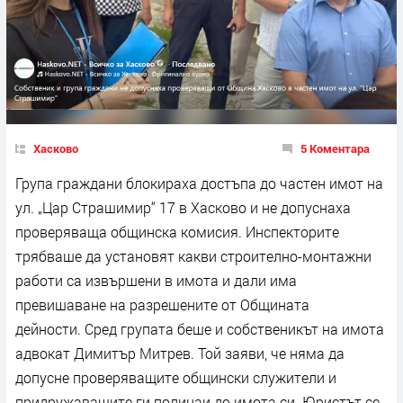
Хасково
5 Коментара
Група граждани блокираха достъпа до частен имот на
ул. „Цар Страшимир“ 17 в Хасково и не допуснаха
проверяваща общинска комисия. Инспекторите
трябваше да установят какви строително-монтажни
работи са извършени в имота и дали има
превишаване на разрешените от Общината
дейности. Сред групата беше и собственикът на имота
адвокат Димитър Митрев. Той заяви, че няма да
допусне проверяващите общински служители и
придружаващите ги полицаи до имота си. Юристът се