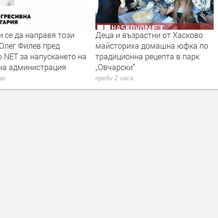
а и възрастни от Хасково
Жена пострада при
сториха домашна юфка по
преобръщане на кола между
диционна рецепта в парк
Манастир и Книжовник
чарски“
преди 3 часа
и 2 часа