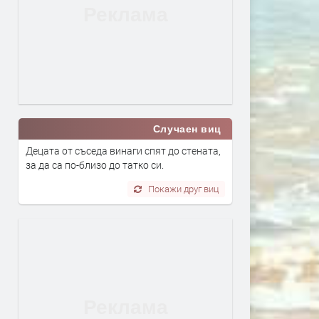
Случаен виц
Децата от съседа винаги спят до стената,
за да са по-близо до татко си.
Покажи друг виц