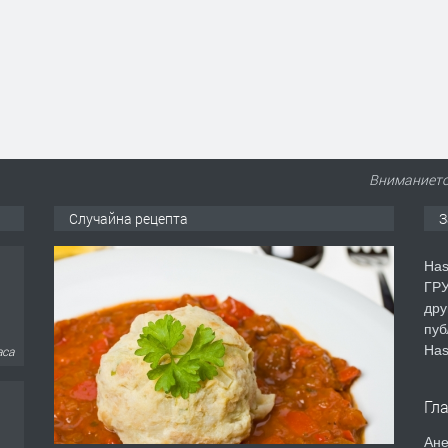
Вниманието 
Случайна рецепта
З
аса
Has
ГРУ
дру
пуб
Has
аса
Гл
Ане