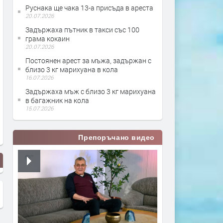
Руснака ще чака 13-а присъда в ареста
20.07.2026
Задържаха пътник в такси със 100
грама кокаин
20.07.2026
Постоянен арест за мъжа, задържан с
близо 3 кг марихуана в кола
16.07.2026
Задържаха мъж с близо 3 кг марихуана
в багажник на кола
15.07.2026
Препоръчано видео