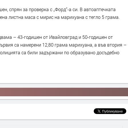
шен, спрян за проверка с „Форд“-а си. В автоаптечката
лена листна маса с мирис на марихуана с тегло 5 грама.
двама – 43-годишен от Ивайловград и 50-годишен от
ървия са намерени 12,80 грама марихуана, а във втория –
полицията са били задържани по образувано досъдебно