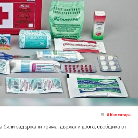
0 Коментара
са били задържани трима, държали дрога, съобщиха от