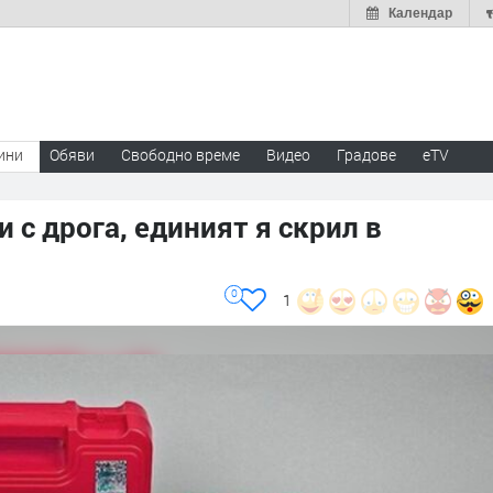
Календар
ини
Обяви
Свободно време
Видео
Градове
eTV
 с дрога, единият я скрил в
0
1