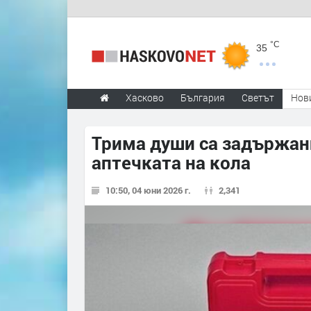
°C
35
Хасково
България
Светът
Нов
Трима души са задържани
аптечката на кола
10:50, 04 юни 2026 г.
2,341