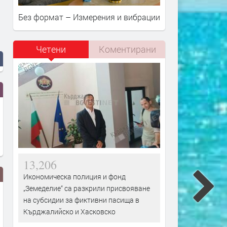
Без формат – Измерения и вибрации
Четени
Коментирани
13,206
Икономическа полиция и фонд
„Земеделие“ са разкрили присвояване
на субсидии за фиктивни пасища в
Кърджалийско и Хасковско