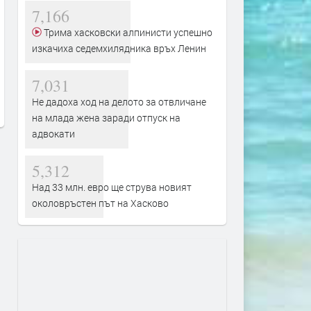
7,166
Трима хасковски алпинисти успешно
изкачиха седемхилядника връх Ленин
Язовир „Тракиец“ с тревожен
До 36° и опасни жеги
дисбаланс: водата влиза почти
и днес
незабележимо, а разходът е над
7,031
преди 5 часа
100 пъти по-голям
Не дадоха ход на делото за отвличане
преди 5 часа
на млада жена заради отпуск на
адвокати
5,312
Над 33 млн. евро ще струва новият
околовръстен път на Хасково