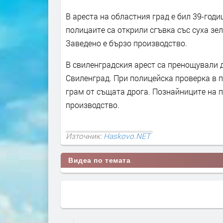
В ареста на областния град е бил 39-годи
полицаите са открили сгъвка със суха зе
Заведено е бързо производство.
В свиленградския арест са пренощували 
Свиленград. При полицейска проверка в п
грам от същата дрога. Познайниците на 
производство.
Източник:
Haskovo.NET
Видеа по темата