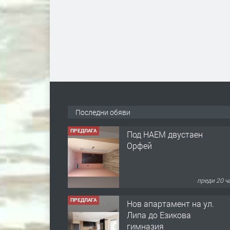
ПРЕДЛАГА
Под НАЕМ двустаен
Орфей
Последни обяви
преди 20 ч
ПРЕДЛАГА
Нов апартамент на ул.
Липа до Езикова
гимназия
преди 20 ч
ПРЕДЛАГА
🔑 ОБЗАВЕДЕНА
ГАРСОНИЕРА ПОД