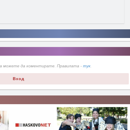
да можете да коментирате. Правилата -
тук
.
Вход