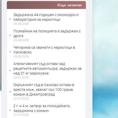
Още новини
Задържаха 44-годишен с оксикодон и
лаборатория за наркотици
06.08.2026
Познайник на полицията е задържан с
дрога
05.08.2026
Четирима са хванати с наркотици в
Хасковско
03.08.2026
Апелативният съд остави зад
решетките автомонтьора, задържан за
над 31 кг марихуана
23.07.2026
Окръжният съд в Хасково остави в
ареста мъж, хванат със 100 грама
кокаин в Димитровград
21.07.2026
2 г. и 4 м. затвор за полицайката,
задържана с кокаин
21.07.2026