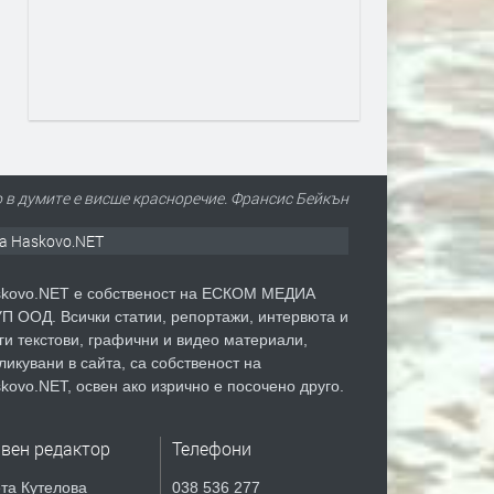
в думите е висше красноречие. Франсис Бейкън
а Haskovo.NET
kovo.NET е собственост на ЕСКОМ МЕДИА
П ООД. Всички статии, репортажи, интервюта и
ги текстови, графични и видео материали,
ликувани в сайта, са собственост на
kovo.NET, освен ако изрично е посочено друго.
авен редактор
Телефони
та Кутелова
038 536 277