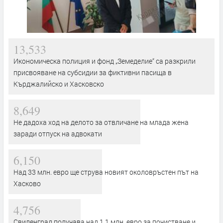
13,533
Икономическа полиция и фонд „Земеделие“ са разкрили
присвояване на субсидии за фиктивни пасища в
Кърджалийско и Хасковско
8,649
Не дадоха ход на делото за отвличане на млада жена
заради отпуск на адвокати
6,150
Над 33 млн. евро ще струва новият околовръстен път на
Хасково
4,756
Свиленград получава над 1,1 млн. евро за почистване и