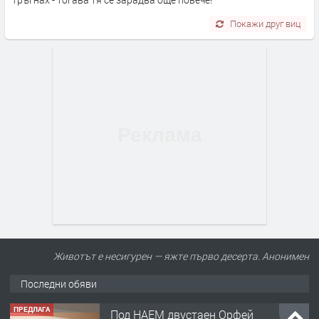
Покажи друг виц
Животът е несигурен — яжте първо десерта. Анонимен
Последни обяви
ПРЕДЛАГА
Под НАЕМ двустаен Орфей