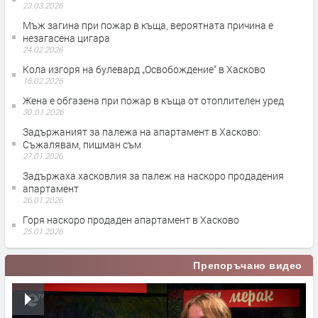
23.03.2026
Мъж загина при пожар в къща, вероятната причина е
незагасена цигара
24.02.2026
Кола изгоря на булевард „Освобождение“ в Хасково
16.02.2026
Жена е обгазена при пожар в къща от отоплителен уред
30.01.2026
Задържаният за палежа на апартамент в Хасково:
Съжалявам, пишман съм
27.01.2026
Задържаха хасковлия за палеж на наскоро продадения
апартамент
26.01.2026
Горя наскоро продаден апартамент в Хасково
25.01.2026
Препоръчано видео