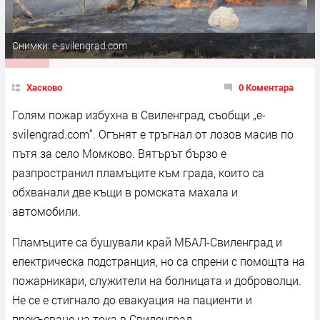
Снимки: e-svilengrad.com
Хасково
0 Коментара
Голям пожар избухна в Свиленград, съобщи „e-
svilengrad.com“. Огънят е тръгнал от лозов масив по
пътя за село Момково. Вятърът бързо е
разпространил пламъците към града, които са
обхванали две къщи в ромската махала и
автомобили.
Пламъците са бушували край МБАЛ-Свиленград и
електрическа подстранция, но са спрени с помощта на
пожарникари, служители на болницата и доброволци.
Не се е стигнало до евакуация на пациенти и
прекъсване на тока в Свиленград.