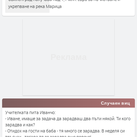
укрепване на река Марица
Случаен виц
Учителката пита Иванчо:
- Иване, имаше за задача да зарадваш два пъти някой. Ти кого
зарадва и как?
- Отидох на гости на баба - тя много се зарадва. В неделя си
тръгнах - тогава тя се зарадва още повече!