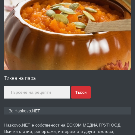
ХАСКОВО
преди 3 дни
ПРЕДЛАГА
Давам гараж под наем
преди 3 дни
ПРЕДЛАГА
№4120 Магазин/Офис под наем в кв.
Любен Каравелов, Хасково-близо до
Тиква на пара
градската градина!
Търси
преди 3 дни
ПРЕДЛАГА
ПРОСТОРЕН ТРИСТАЕН
За Haskovo.NET
АПАРТАМЕНТ В НОВА СГРАДА КВ.
КУБА
Haskovo.NET е собственост на ЕСКОМ МЕДИА ГРУП ООД.
Всички статии, репортажи, интервюта и други текстови,
преди 4 дни