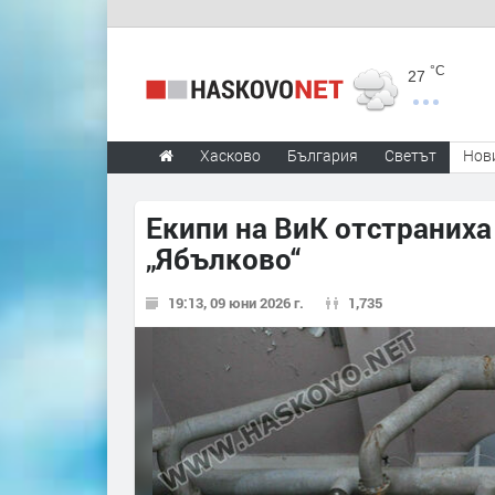
°C
27
Хасково
България
Светът
Нов
Екипи на ВиК отстраниха
„Ябълково“
19:13, 09 юни 2026 г.
1,735