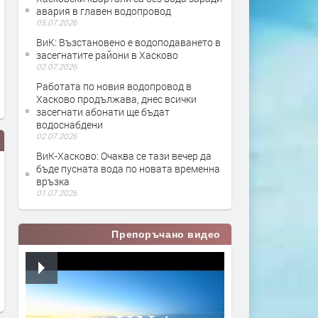
авария в главен водопровод
05.07.2026
ВиК: Възстановено е водоподаването в
засегнатите райони в Хасково
02.07.2026
Работата по новия водопровод в
Хасково продължава, днес всички
засегнати абонати ще бъдат
водоснабдени
02.07.2026
ВиК-Хасково: Очаква се тази вечер да
бъде пусната вода по новата временна
връзка
01.07.2026
Препоръчано видео