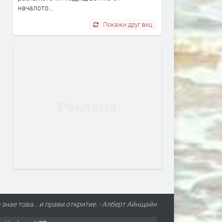
началото...
Покажи друг виц
 знае това… и прави откритие. - Алберт Айнщайн