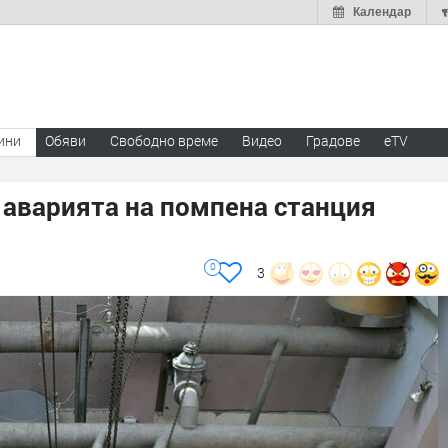
Календар
ини
Обяви
Свободно време
Видео
Градове
eTV
 аварията на помпена станция
0
3