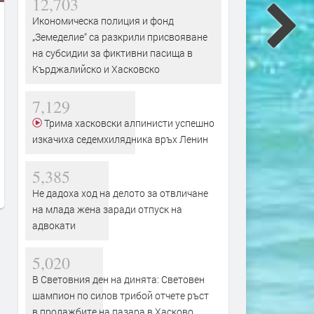
12,703
Икономическа полиция и фонд
„Земеделие“ са разкрили присвояване
на субсидии за фиктивни пасища в
Кърджалийско и Хасковско
7,129
Трактор се запали при балиране
Вярващи в Хасково поср
Трима хасковски алпинисти успешно
на слама, огънят засегна гора
Преображение Господне 
изкачиха седемхилядника връх Ленин
освещаване на първото г
преди 11 часа
преди 12 часа
5,385
Не дадоха ход на делото за отвличане
на млада жена заради отпуск на
адвокати
5,020
В Световния ден на динята: Световен
шампион по силов трибой отчете ръст
в продажбите на пазара в Хасково