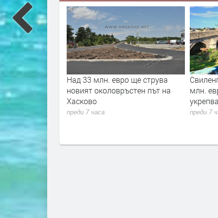
на делото за
Над 33 млн. евро ще струва
Свиленг
млада жена
новият околовръстен път на
млн. ев
на адвокати
Хасково
укрепв
преди 7 часа
преди 7 