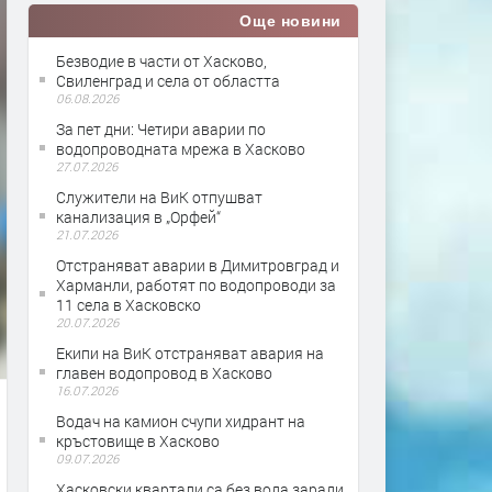
Още новини
Безводие в части от Хасково,
Свиленград и села от областта
06.08.2026
За пет дни: Четири аварии по
водопроводната мрежа в Хасково
27.07.2026
Служители на ВиК отпушват
канализация в „Орфей“
21.07.2026
Отстраняват аварии в Димитровград и
Харманли, работят по водопроводи за
11 села в Хасковско
20.07.2026
Екипи на ВиК отстраняват авария на
главен водопровод в Хасково
16.07.2026
Водач на камион счупи хидрант на
кръстовище в Хасково
09.07.2026
Хасковски квартали са без вода заради