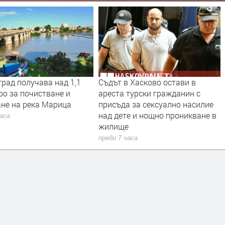
рад получава над 1,1
Съдът в Хасково остави в
ро за почистване и
ареста турски гражданин с
ане на река Марица
присъда за сексуално насилие
над дете и нощно проникване в
часа
жилище
преди 7 часа