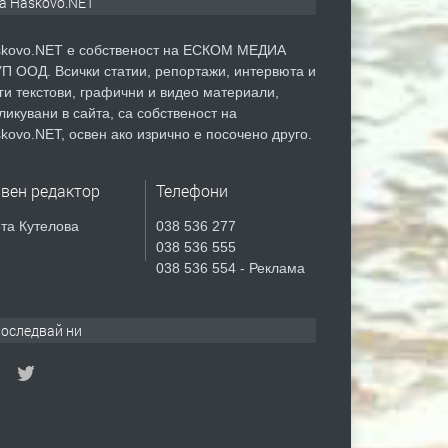
а Haskovo.NET
kovo.NET е собственост на ЕСКОМ МЕДИА
П ООД. Всички статии, репортажи, интервюта и
ги текстови, графични и видео материали,
ликувани в сайта, са собственост на
kovo.NET, освен ако изрично е посочено друго.
авен редактор
Телефони
та Кутелова
038 536 277
038 536 555
038 536 554 - Реклама
оследвай ни