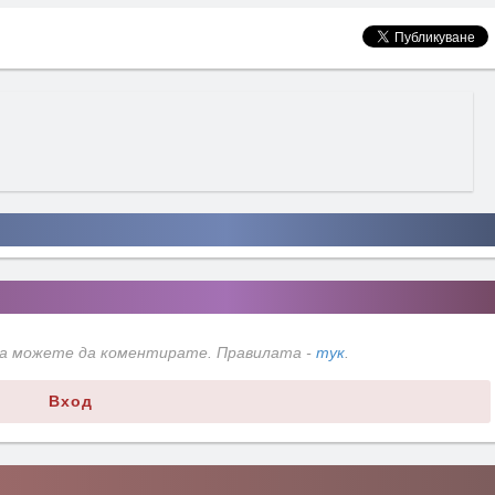
да можете да коментирате. Правилата -
тук
.
Вход