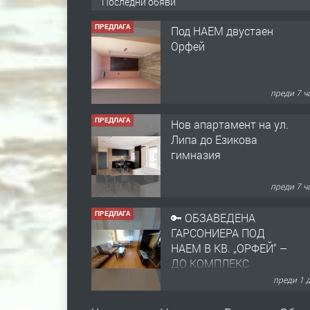
Последни обяви
ПРЕДЛАГА
Под НАЕМ двустаен
Орфей
преди 7 ч
ПРЕДЛАГА
Нов апартамент на ул.
Липа до Езикова
гимназия
преди 7 ч
ПРЕДЛАГА
🔑 ОБЗАВЕДЕНА
ГАРСОНИЕРА ПОД
НАЕМ В КВ. „ОРФЕЙ“ –
ДО КОМПЛЕКС
„ВЕСПРЕМ“, ГР.
преди 1 
ХАСКОВО
ПРЕДЛАГА