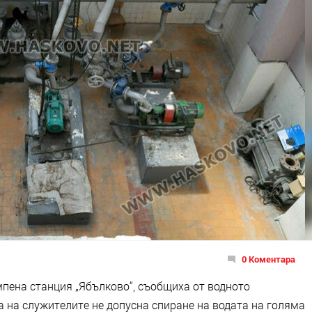
0 Коментара
мпена станция „Ябълково“, съобщиха от водното
а на служителите не допусна спиране на водата на голяма