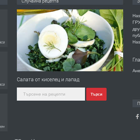
Случайна рецепта
З
Has
ГРУ
дру
пуб
Has
аса
Гл
Ане
Салата от киселец и лапад
аса
Търси
П
ден