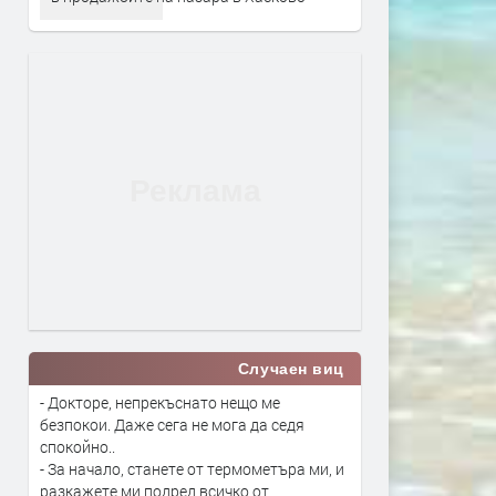
Случаен виц
- Докторе, непрекъснато нещо ме
безпокои. Даже сега не мога да седя
спокойно..
- За начало, станете от термометъра ми, и
разкажете ми подред всичко от