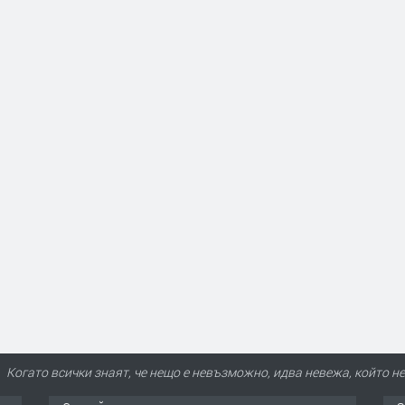
Когато всички знаят, че нещо е невъзможно, идва невежа, който не