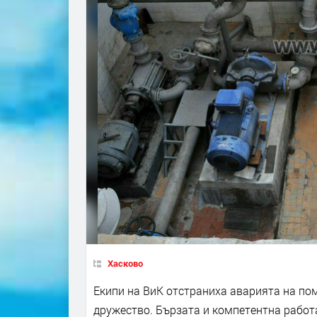
Хасково
Екипи на ВиК отстраниха аварията на по
дружество. Бързата и компетентна работ