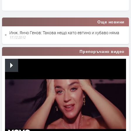
преди 1 час
Още новини
Инж. Янчо Генов: Такова нещо като евтино и хубаво няма
17.12.2012
Препоръчано видео