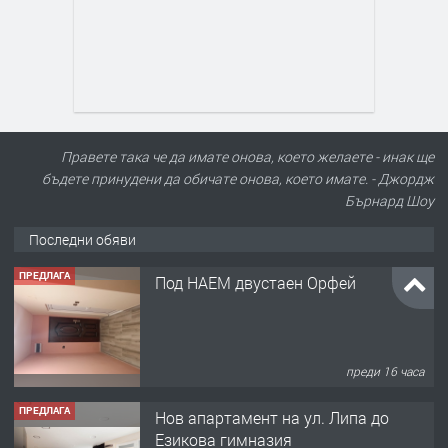
Правете така че да имате онова, което желаете - инак ще
бъдете принудени да обичате онова, което имате. - Джордж
Бърнард Шоу
Последни обяви
ПРЕДЛАГА
Нов апартамент на ул. Липа до
Езикова гимназия
преди 16 часа
ПРЕДЛАГА
🔑 ОБЗАВЕДЕНА ГАРСОНИЕРА ПОД
НАЕМ В КВ. „ОРФЕЙ“ – ДО