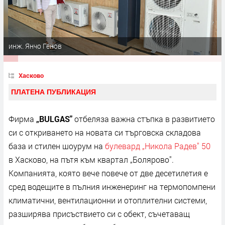
инж. Янчо Генов
Хасково
ПЛАТЕНА ПУБЛИКАЦИЯ
Фирма
„
BULGAS
"
отбеляза важна стъпка в развитието
си с откриването на новата си търговска складова
база и стилен шоурум на
булевард „Никола Радев" 50
в Хасково, на пътя към квартал „Болярово".
Компанията, която вече повече от две десетилетия е
сред водещите в пълния инженеринг на термопомпени
климатични, вентилационни и отоплителни системи,
разширява присъствието си с обект, съчетаващ