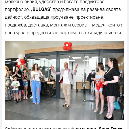
модерна визия, удобство и богато продуктово
портфолио. „
BULGAS
" продължава да развива своята
дейност, обхващаща проучване, проектиране,
продажба, доставка, монтаж и сервиз – модел, който я
превърна в предпочитан партньор за хиляди клиенти.
Собственикът на утвърдената фирма
инж. Янчо Генов