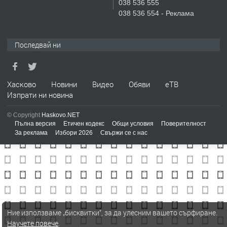
038 536 555
ПРЕДЛАГА
№4119 Едностаен обзаведен
038 536 554 - Реклама
апартамент под наем в кв.
Училищни, гр. Хасково.
Последвай ни
преди 4 дни
ПРЕДЛАГА
Под НАЕМ двустаен Орфей
Хасково
Новини
Видео
Обяви
еТВ
Изпрати ни новина
© Copyright
Haskovo.NET
преди 16 часа
Пълна версия
Етичен кодекс
Общи условия
Поверителност
За реклама
Избори 2026
Свържи се с нас
Ние използваме „бисквитки“, за да улесним вашето сърфиране.
Научете повече
.