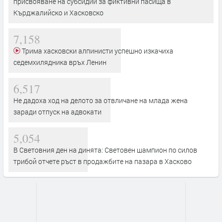
присвояване на субсидии за фиктивни пасища в
Кърджалийско и Хасковско
7,158
Трима хасковски алпинисти успешно изкачиха
седемхилядника връх Ленин
6,517
Не дадоха ход на делото за отвличане на млада жена
заради отпуск на адвокати
5,054
В Световния ден на динята: Световен шампион по силов
трибой отчете ръст в продажбите на пазара в Хасково