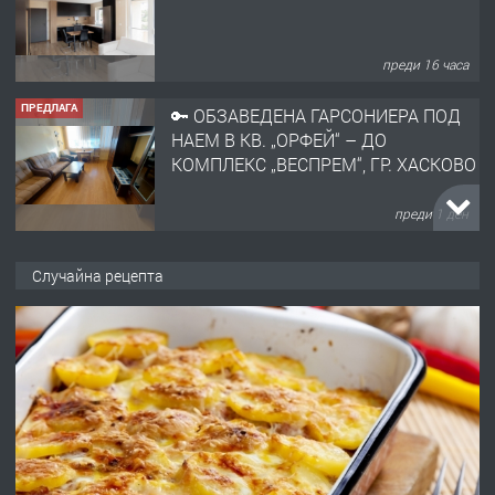
КОМПЛЕКС „ВЕСПРЕМ“, ГР. ХАСКОВО
преди 1 ден
ПРЕДЛАГА
НАПЪЛНО ОБЗАВЕДЕН И
ОБОРУДВАН ТРИСТАЕН
АПАРТАМЕНТ В ЦЕНТЪРА НА ГР.
ХАСКОВО
преди 2 дни
ПРЕДЛАГА
Давам гараж под наем
Случайна рецепта
преди 2 дни
ПРЕДЛАГА
№4120 Магазин/Офис под наем в кв.
Любен Каравелов, Хасково-близо до
градската градина!