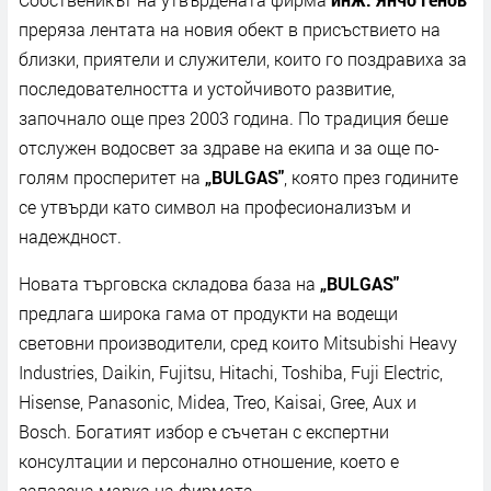
преряза лентата на новия обект в присъствието на
близки, приятели и служители, които го поздравиха за
последователността и устойчивото развитие,
започнало още през 2003 година. По традиция беше
отслужен водосвет за здраве на екипа и за още по-
голям просперитет на
„
BULGAS
"
, която през годините
се утвърди като символ на професионализъм и
надеждност.
Новата търговска складова база на
„
BULGAS
"
предлага широка гама от продукти на водещи
световни производители, сред които Mitsubishi Heavy
Industries, Daikin, Fujitsu, Hitachi, Toshiba, Fuji Electric,
Hisense, Panasonic, Midea, Treo, Kaisai, Gree, Aux и
Bosch. Богатият избор е съчетан с експертни
консултации и персонално отношение, което е
запазена марка на фирмата.