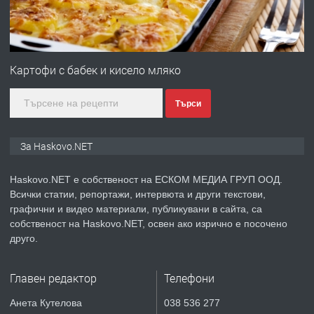
преди 2 дни
ПРЕДЛАГА
ПРОСТОРЕН ТРИСТАЕН
АПАРТАМЕНТ В НОВА СГРАДА КВ.
Картофи с бабек и кисело мляко
КУБА
Търси
преди 3 дни
ПРЕДЛАГА
Продавам парцел в гр. Хасково кв.
За Haskovo.NET
Хисаря до ток, вода,канализация,
асфалт 0889 537 426
Haskovo.NET е собственост на ЕСКОМ МЕДИА ГРУП ООД.
Всички статии, репортажи, интервюта и други текстови,
преди 3 дни
графични и видео материали, публикувани в сайта, са
собственост на Haskovo.NET, освен ако изрично е посочено
ПРЕДЛАГА
СГЛОБЯВАНЕ НА МЕБЕЛИ.
друго.
Главен редактор
Телефони
преди 3 дни
Анета Кутелова
038 536 277