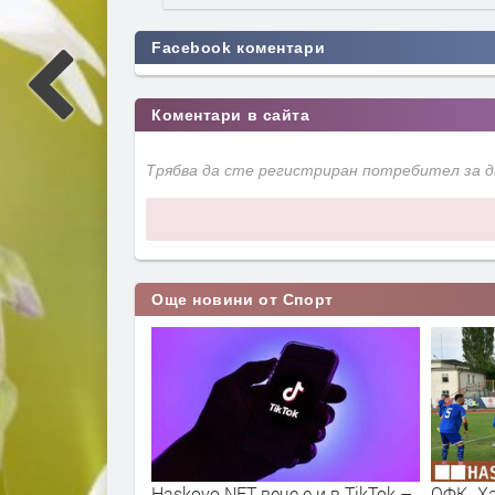
Facebook коментари
Коментари в сайта
Трябва да сте регистриран потребител за 
Още новини от Спорт
мен риск от
Haskovo.NET вече е и в TikTok –
ОФК „Х