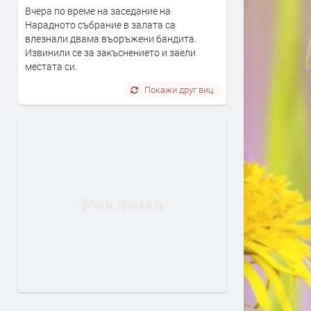
Вчера по време на заседание на
Нарадното събрание в залата са
влезнали двама въоръжени бандита.
Извинили се за закъснението и заели
местата си.
Покажи друг виц