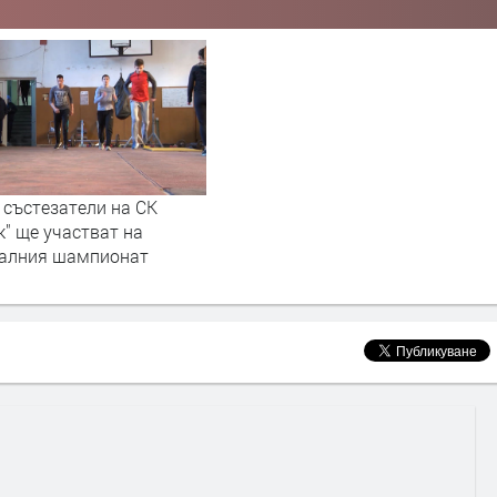
 състезатели на СК
к" ще участват на
алния шампионат