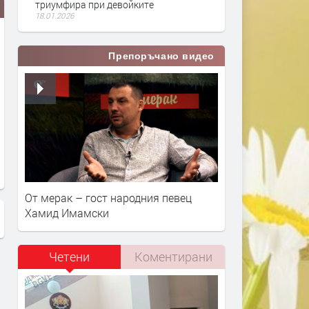
триумфира при девойките
18.01.2026
Препоръчано видео
От мерак – гост народния певец
Хамид Имамски
Четени
Коментирани