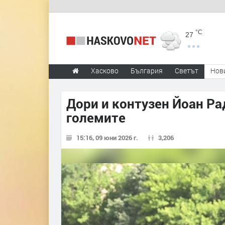
°C
27
Хасково
България
Светът
Нов
Дори и контузен Йоан Ра
големите
15:16, 09 юни 2026 г.
3,206