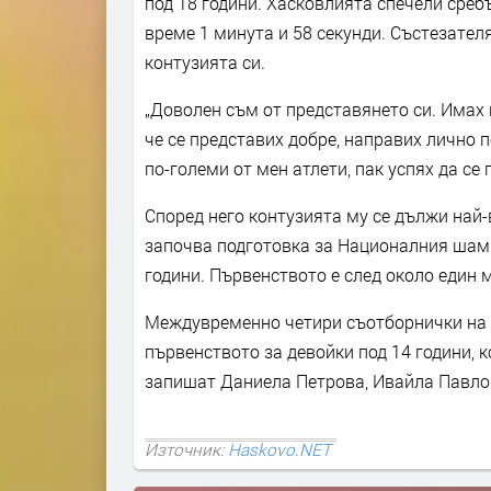
под 18 години. Хасковлията спечели среб
време 1 минута и 58 секунди. Състезателя
контузията си.
„Доволен съм от представянето си. Имах 
че се представих добре, направих лично п
по-големи от мен атлети, пак успях да се
Според него контузията му се дължи най-в
започва подготовка за Националния шамп
години. Първенството е след около един 
Междувременно четири съотборнички на Й
първенството за девойки под 14 години, 
запишат Даниела Петрова, Ивайла Павло
Източник:
Haskovo.NET