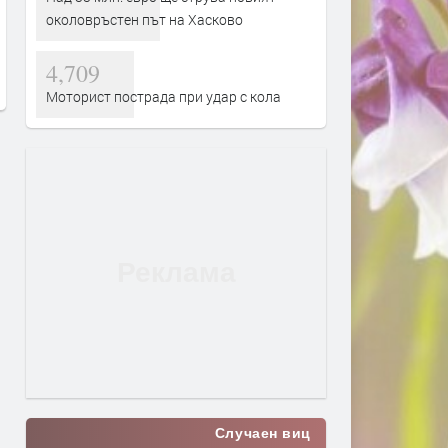
санкции за 14 420 евро през
„Хисаря“, „Тракийски“ и
околовръстен път на Хасково
юли
„Македонски“ са без вода
заради авария
4,709
преди 5 часа
преди 5 часа
Моторист пострада при удар с кола
Случаен виц