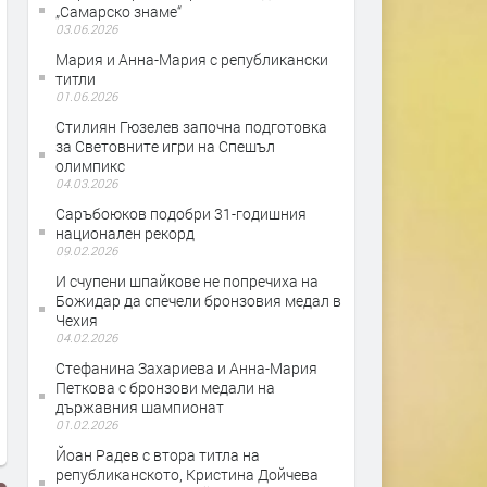
„Самарско знаме“
03.06.2026
Мария и Анна-Мария с републикански
титли
01.06.2026
Стилиян Гюзелев започна подготовка
за Световните игри на Спешъл
олимпикс
04.03.2026
Саръбоюков подобри 31-годишния
национален рекорд
09.02.2026
И счупени шпайкове не попречиха на
Божидар да спечели бронзовия медал в
Чехия
04.02.2026
Стефанина Захариева и Анна-Мария
Петкова с бронзови медали на
държавния шампионат
01.02.2026
Йоан Радев с втора титла на
републиканското, Кристина Дойчева