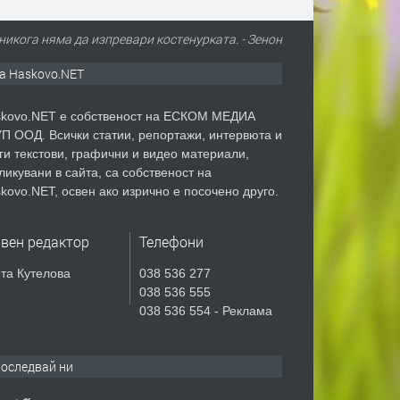
никога няма да изпревари костенурката. - Зенон
а Haskovo.NET
kovo.NET е собственост на ЕСКОМ МЕДИА
П ООД. Всички статии, репортажи, интервюта и
ги текстови, графични и видео материали,
ликувани в сайта, са собственост на
kovo.NET, освен ако изрично е посочено друго.
авен редактор
Телефони
та Кутелова
038 536 277
038 536 555
038 536 554 - Реклама
оследвай ни