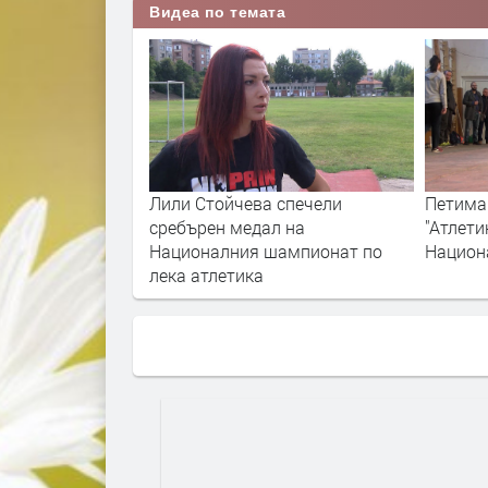
Видеа по темата
Лили Стойчева спечели
Петима
сребърен медал на
"Атлети
Националния шампионат по
Национ
лека атлетика