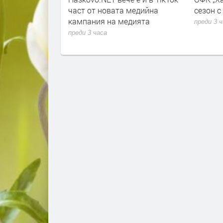
т Хасково от 7
част от новата медийна
сезон с
кампания на медията
преди 3 
преди 3 часа