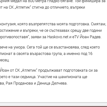
ърния медал на 800 метра гладко бягане. Той финишира за
т на СК „Атлетик“ стигна до отличието, въпреки
контузия, която възпрепятства моята подготовка. Смятам,
остижение и въпреки, че се състезавах срещу две години
 противопоставя“, заяви за Haskovo.net и eTV Йоан Радев.
ече на умора. Сега той ще се възстановява, след което
ионат в своята възрастова група, а именно под 16
месец.
оан от СК „Атлетик“ продължават подготовката си за
което е тази седмица. Участие на шампионата ще
ва, Рая Проданова и Деница Делчева.