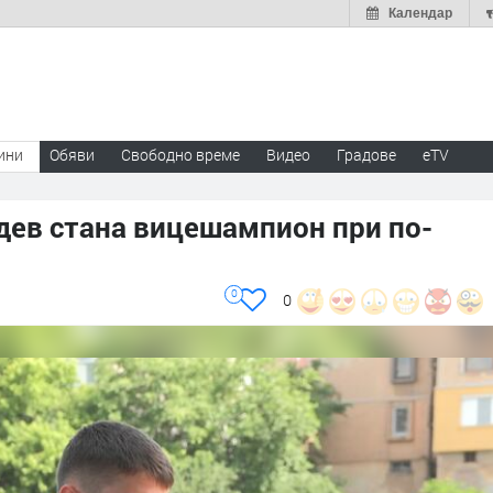
Календар
ини
Обяви
Свободно време
Видео
Градове
eTV
дев стана вицешампион при по-
0
0