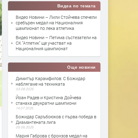
Видеа по темата
Видео Новини – Лили Стойчева спечели
сребърен медал на Националния
шампионат по лека атлетика
Видео Новини – Петима състезатели на
СК "Атлетик" ще участват на
Националния шампионат
Още новини
Димитър Карамфилов: С Божидар
наблягаме на техниката
03.08.2026
Йоан Радев и Кристина Дойчева
станаха двукратни шампиони
14.07.2026
Божидар Саръбоюков с първа победа в
Диамантената лига
05.06.2026
Мария Габрова с бронзов медал на