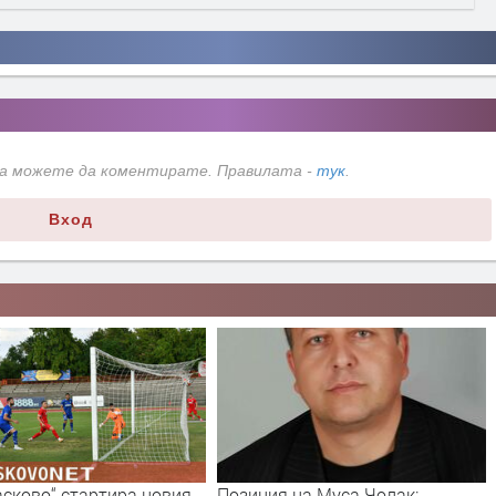
да можете да коментирате. Правилата -
тук
.
Вход
асково“ стартира новия
Позиция на Муса Чолак: