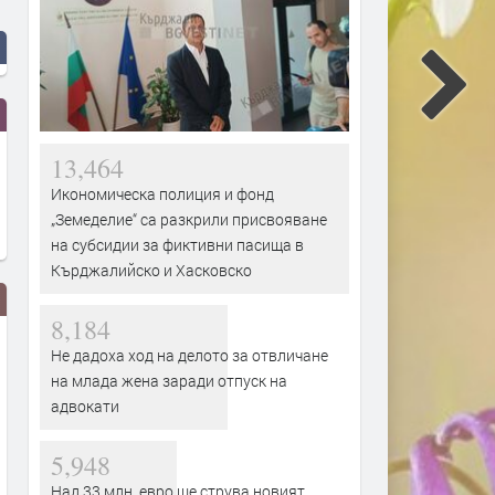
13,464
Икономическа полиция и фонд
„Земеделие“ са разкрили присвояване
на субсидии за фиктивни пасища в
Кърджалийско и Хасковско
8,184
Не дадоха ход на делото за отвличане
на млада жена заради отпуск на
адвокати
5,948
Над 33 млн. евро ще струва новият
РИОСВ – Хасково наложи
Части от „Младежки хълм