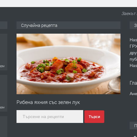
Заекът 
Случайна рецепта
З
Has
ГРУ
дру
пуб
Has
ден
Гл
Ане
Рибена яхния със зелен лук
ден
Търси
П