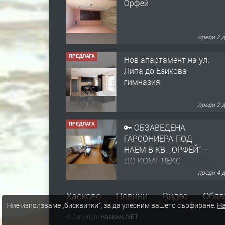
Орфей
преди 2 
ПРЕДЛАГА
Нов апартамент на ул.
Липа до Езикова
гимназия
преди 2 
ПРЕДЛАГА
🔑 ОБЗАВЕДЕНА
ГАРСОНИЕРА ПОД
НАЕМ В КВ. „ОРФЕЙ“ –
ДО КОМПЛЕКС
„ВЕСПРЕМ“, ГР.
преди 4 
ХАСКОВО
ПРЕДЛАГА
НАПЪЛНО ОБЗАВЕДЕН
Хасково
Новини
Видео
Обяв
Ние използваме „бисквитки“, за да улесним вашето сърфиране.
На
И ОБОРУДВАН
ТРИСТАЕН
© Copyright
Haskovo.NET