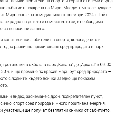
канят всички любители на спорта и хората с големи сърца
лно събитие в подкрепа на Миро. Младият мъж се нуждае
ят Мирослав е на хемодиализа от ноември 2024 г. Той е
а се радва на детето и семейството си, е необходима
о са непосилни за него.
и канят всички любители на спорта, колоезденето и
от едно различно преживяване сред природата в парк
 тротинетки в събота в парк „Кенана“ до „Арката“ в 09: 00
: 30 ч. и ще премине по красив маршрут сред природата –
рото с лодките, където всички заедно ще покажем
ото.
ки и видео, заснемане с дрон, подкрепителен пункт,
сичко: спорт сред природа и много позитивна енергия,
ки участници ще получат безплатни снимки от събитието.