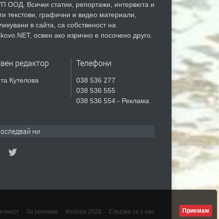
П ООД. Всички статии, репортажи, интервюта и
ги текстови, графични и видео материали,
ликувани в сайта, са собственост на
kovo.NET, освен ако изрично е посочено друго.
авен редактор
Телефони
та Кутелова
038 536 277
038 536 555
038 536 554 - Реклама
оследвай ни
Приемам
елност
За реклама
Избори 2026
Свържи се с нас