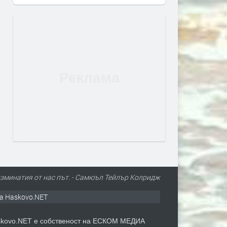
изминатия от нас път. - Самюъл Тейлър Колридж
а Haskovo.NET
kovo.NET е собственост на ЕСКОМ МЕДИА