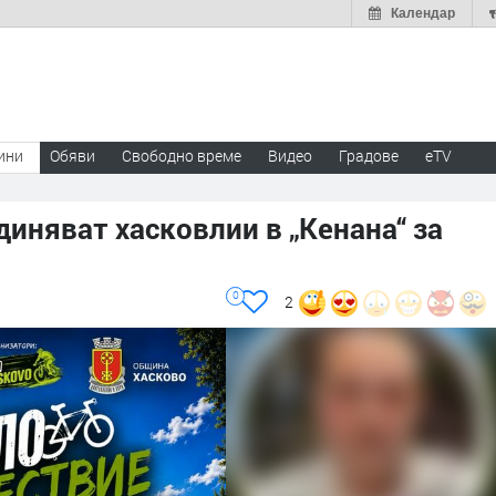
Календар
ини
Обяви
Свободно време
Видео
Градове
eTV
диняват хасковлии в „Кенана“ за
0
2