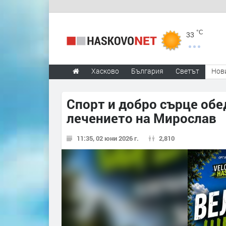
°C
33
Хасково
България
Светът
Нов
Спорт и добро сърце обе
лечението на Мирослав
11:35, 02 юни 2026 г.
2,810