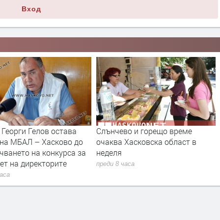
Вход
 Георги Гелов остава
Слънчево и горещо време
 на МБАЛ – Хасково до
очаква Хасковска област в
чването на конкурса за
неделя
ет на директорите
преди 8 часа
часа