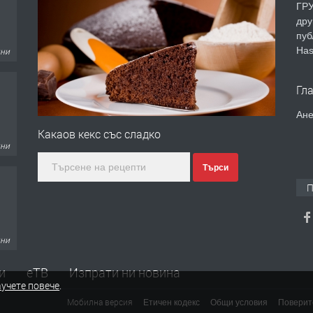
ГРУ
дру
пуб
Has
дни
Гл
Ане
Какаов кекс със сладко
дни
Търси
П
дни
и
еТВ
Изпрати ни новина
учете повече
.
Мобилна версия
Етичен кодекс
Общи условия
Поверит