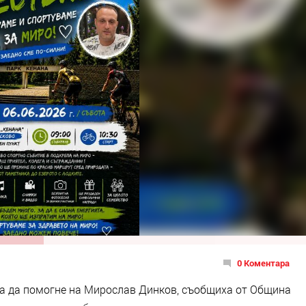
0 Коментара
 за да помогне на Мирослав Динков, съобщиха от Община