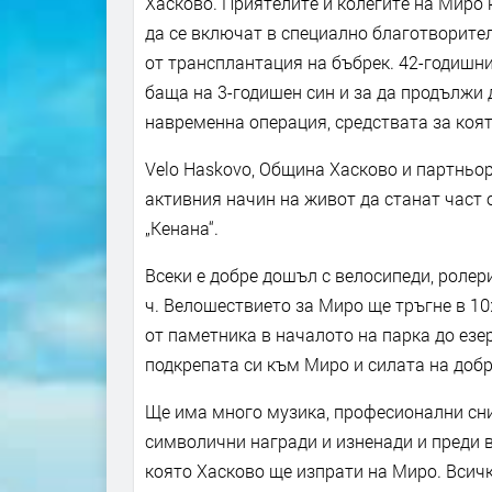
Хасково. Приятелите и колегите на Миро 
да се включат в специално благотворите
от трансплантация на бъбрек. 42-годишни
баща на 3-годишен син и за да продължи д
навременна операция, средствата за коят
Velo Haskovo, Община Хасково и партньор
активния начин на живот да станат част 
„Кенана“.
Всеки е добре дошъл с велосипеди, ролери,
ч. Велошествието за Миро ще тръгне в 10
от паметника в началото на парка до езе
подкрепата си към Миро и силата на добр
Ще има много музика, професионални сним
символични награди и изненади и преди в
която Хасково ще изпрати на Миро. Всич