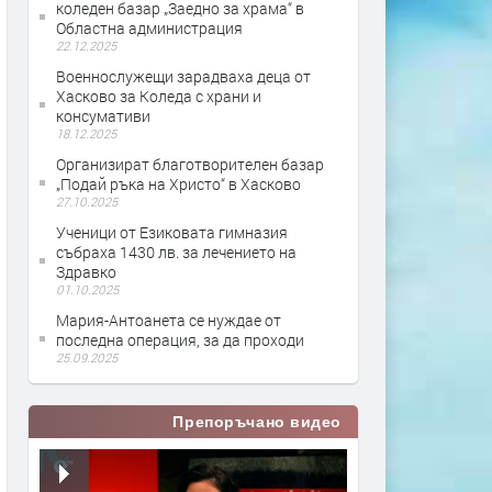
коледен базар „Заедно за храма“ в
Областна администрация
22.12.2025
Военнослужещи зарадваха деца от
Хасково за Коледа с храни и
консумативи
18.12.2025
Организират благотворителен базар
„Подай ръка на Христо“ в Хасково
27.10.2025
Ученици от Езиковата гимназия
събраха 1430 лв. за лечението на
Здравко
01.10.2025
Мария-Антоанета се нуждае от
последна операция, за да проходи
25.09.2025
Препоръчано видео