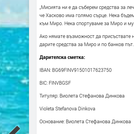
„Мисията ни е да съберем средства за ле
че Хасково има голямо сърце. Нека бъдем
към Миро. Нека спортуваме за Миро и му п
Ако нямате възможност да присъствате н
дарите средства за Миро и по банков път
Дарителска сметка:
IBAN: BG69FINV91501017623750
BIC: FINVBGSF
Титуляр: Виолета Стефанова Динкова
Violeta Stefanova Dinkova
Основание: Виолета Стефанова Динкова