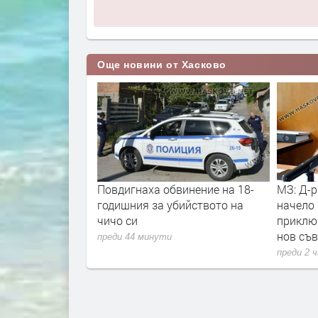
Още новини от Хасково
о 800 кг овча
Повдигнаха обвинение на 18-
МЗ: Д-р
нти от автобус
годишния за убийството на
начело
чичо си
приклю
нов съв
преди 44 минути
преди 2 