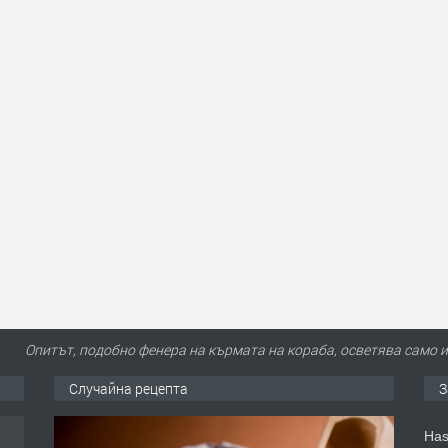
Опитът, подобно фенера на кърмата на кораба, осветява само 
Случайна рецепта
З
Has