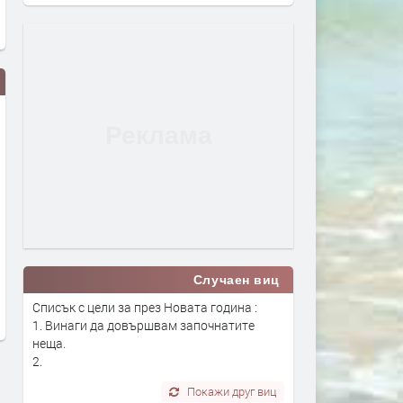
18-годишен е задържан за
„Димитровград“ със загу
смъртта на чичо си
старта на сезона
Случаен виц
преди 15 часа
преди 16 часа
Списък с цели за през Новата година :
1. Винаги да довършвам започнатите
неща.
2.
Покажи друг виц