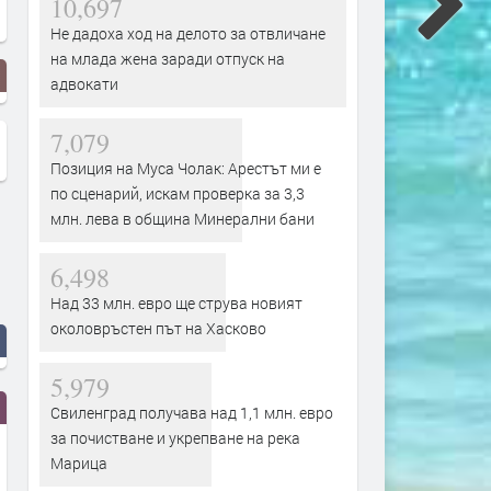
10,697
Не дадоха ход на делото за отвличане
на млада жена заради отпуск на
адвокати
7,079
Позиция на Муса Чолак: Арестът ми е
по сценарий, искам проверка за 3,3
млн. лева в община Минерални бани
6,498
Над 33 млн. евро ще струва новият
околовръстен път на Хасково
5,979
Свиленград получава над 1,1 млн. евро
за почистване и укрепване на река
Марица