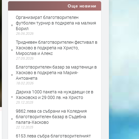
Още новини
Организират благотворителен
футболен турнир в подкрепа на малкия
Борил
26.06.2026
Тридневен благотворителен фестивал в
Хасково в подкрепа на Христо,
Мирослав и Алекс
27.05.2026
Благотворителен базар за мартеници в
Хасково в подкрепа на Мария-
Антоанета
18.02.2026
Дариха 1000 пакета на нуждаещи се в
Хасковско и 29 000 лв. на Христо
25.12.2025
9862 лева са събрани на Коледния
благотворителен базар в Съдебна
палата-Хасково
22.12.2025
6153 лева събра благотворителният