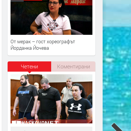
От мерак – гост хореографът
Йорданка Йочева
Четени
Коментирани