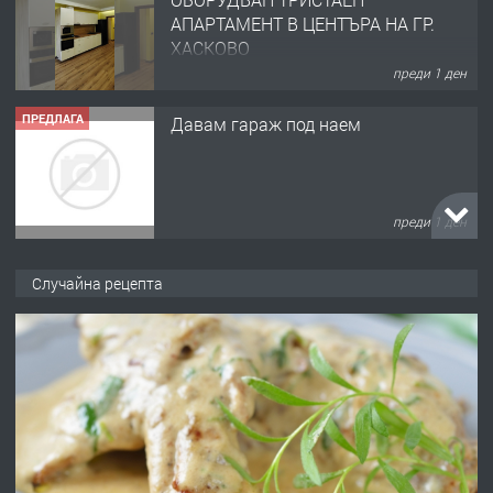
АПАРТАМЕНТ В ЦЕНТЪРА НА ГР.
ХАСКОВО
преди 1 ден
ПРЕДЛАГА
Давам гараж под наем
преди 1 ден
ПРЕДЛАГА
№4120 Магазин/Офис под наем в кв.
Случайна рецепта
Любен Каравелов, Хасково-близо до
градската градина!
преди 1 ден
ПРЕДЛАГА
ПРОСТОРЕН ТРИСТАЕН
АПАРТАМЕНТ В НОВА СГРАДА КВ.
КУБА