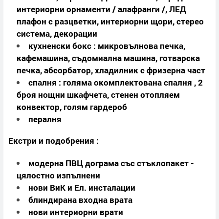
интериорни орнаменти / алафранги /, ЛЕД
плафон с разцветки, интериорни щори, стерео
система, декорации
кухненски бокс : микровълнова печка,
кафемашина, съдомиална машина, готварска
печка, абсорбатор, хладилник с фризерна част
спалня : голяма окомплектована спалня , 2
броя нощни шкафчета, стенен отопляем
конвектор, голям гардероб
пералня
Екстри и подобрения :
модерна ПВЦ дограма със стъклопакет -
цялостно изпълнени
нови ВиК и Ел. инсталации
блиндирана входна врата
нови интериорни врати