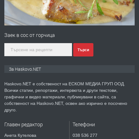
преди 2 дни
ПРЕДЛАГА
Продавам парцел в гр. Хасково кв.
Хисаря до ток, вода,канализация,
Заек в сос от горчица
асфалт 0889 537 426
преди 2 дни
Търси
ПРЕДЛАГА
СГЛОБЯВАНЕ НА МЕБЕЛИ.
За Haskovo.NET
Haskovo.NET е собственост на ЕСКОМ МЕДИА ГРУП ООД.
Всички статии, репортажи, интервюта и други текстови,
преди 2 дни
графични и видео материали, публикувани в сайта, са
собственост на Haskovo.NET, освен ако изрично е посочено
ПРЕДЛАГА
№4119 Едностаен обзаведен
друго.
апартамент под наем в кв.
Училищни, гр. Хасково.
Главен редактор
Телефони
преди 2 дни
Анета Кутелова
038 536 277