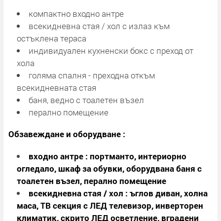
компактно входно антре
всекидневна стая / хол с излаз към
остъклена тераса
индивидуален кухненски бокс с преход от
хола
голяма спалня - преходна откъм
всекидневната стая
баня, ведно с тоалетен възел
перално помещение
Обзавеждане и оборудване :
входно антре : портманто, интериорно
огледало, шкаф за обувки, оборудвана баня с
тоалетен възел, перално помещение
всекидневна стая / хол : ъглов диван, холна
маса, ТВ секция с ЛЕД телевизор, инверторен
климатик, скрито ЛЕД осветление, вградени