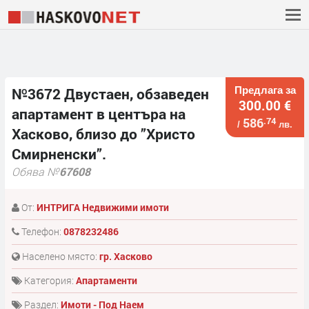
Предлага за
№3672 Двустаен, обзаведен
300.00 €
апартамент в центъра на
586
.74
/
лв.
Хасково, близо до ”Христо
Смирненски”.
Обява №
67608
От:
ИНТРИГА Недвижими имоти
Телефон:
0878232486
Населено място:
гр. Хасково
Категория:
Апартаменти
Раздел:
Имоти - Под Наем