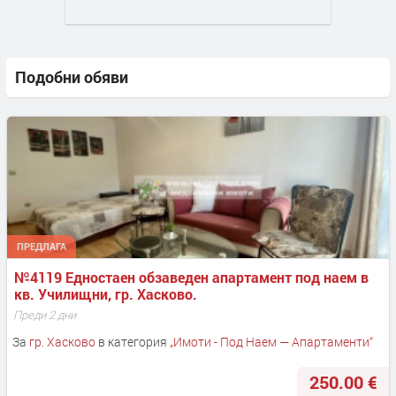
Подобни обяви
ПРЕДЛАГА
№4119 Едностаен обзаведен апартамент под наем в 
кв. Училищни, гр. Хасково.
Преди 2 дни
За
гр. Хасково
в категория
„
Имоти - Под Наем — Апартаменти
“
250.00 €