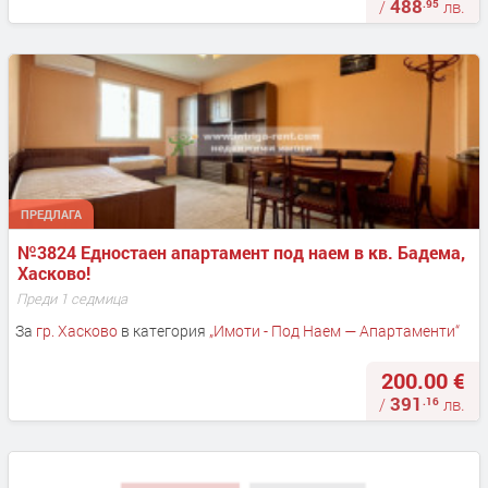
488
.95
/
лв.
ПРЕДЛАГА
№3824 Едностаен апартамент под наем в кв. Бадема, 
Хасково!
Преди 1 седмица
За
гр. Хасково
в категория
„
Имоти - Под Наем — Апартаменти
“
200.00 €
391
.16
/
лв.