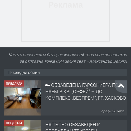
Когато опознаеш себе си, не използвай това свое познанство
за отправна точка към целия свят. - Александър Велики
Последни обяви
ПРЕДЛАГА
🔑 ОБЗАВЕДЕНА ГАРСОНИЕРА ПОД
НАЕМ В КВ. „ОРФЕЙ“ – ДО
КОМПЛЕКС „ВЕСПРЕМ“, ГР. ХАСКОВО
преди 20 часа
ПРЕДЛАГА
НАПЪЛНО ОБЗАВЕДЕН И
ОБОРУДВАН ТРИСТАЕН