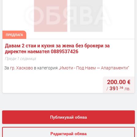
ПРЕДЛАГА
Давам 2 стаи и кухня за жена без брокери за 
директен наемател 0889537426
Преди 1 седмица
За
гр. Хасково
в категория
„
Имоти - Под Наем — Апартаменти
“
200.00 €
391
.16
/
лв.
Публикувай обява
Редактирай обява