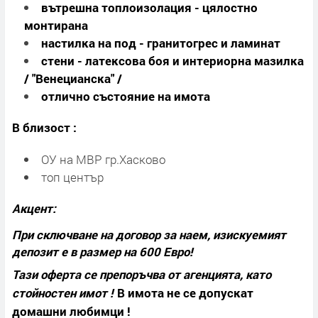
вътрешна топлоизолация - цялостно
монтирана
настилка на под - гранитогрес и ламинат
стени - латексова боя и интериорна мазилка
/ "Венецианска" /
отлично състояние на имота
В близост :
ОУ на МВР гр.Хасково
топ център
Акцент:
При сключване на договор за наем, изискуемият
депозит е в размер на 600 Евро!
Тази оферта се препоръчва от агенцията, като
стойностен имот !
В имота не се допускат
домашни любимци !