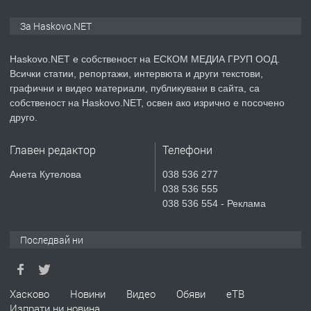
ПРЕДЛАГА
ПРОСТОРЕН ТРИСТАЕН
За Haskovo.NET
АПАРТАМЕНТ В НОВА СГРАДА КВ.
КУБА
Haskovo.NET е собственост на ЕСКОМ МЕДИА ГРУП ООД.
Всички статии, репортажи, интервюта и други текстови,
преди 4 дни
графични и видео материали, публикувани в сайта, са
собственост на Haskovo.NET, освен ако изрично е посочено
ПРЕДЛАГА
Продавам парцел в гр. Хасково кв.
друго.
Хисаря до ток, вода,канализация,
асфалт 0889 537 426
Главен редактор
Телефони
преди 4 дни
Анета Кутелова
038 536 277
038 536 555
ПРЕДЛАГА
СГЛОБЯВАНЕ НА МЕБЕЛИ.
038 536 554 - Реклама
Последвай ни
преди 4 дни
ПРЕДЛАГА
Хасково
Новини
Видео
Обяви
еТВ
№4119 Едностаен обзаведен
Изпрати ни новина
апартамент под наем в кв.