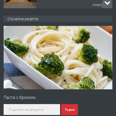
преди 2 дни
ПРЕДЛАГА
НАПЪЛНО ОБЗАВЕДЕН И
Случайна рецепта
ОБОРУДВАН ТРИСТАЕН
АПАРТАМЕНТ В ЦЕНТЪРА НА ГР.
ХАСКОВО
преди 3 дни
ПРЕДЛАГА
Давам гараж под наем
преди 3 дни
ПРЕДЛАГА
№4120 Магазин/Офис под наем в кв.
Любен Каравелов, Хасково-близо до
Паста с броколи
градската градина!
преди 3 дни
Търси