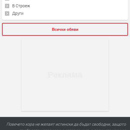
В Строеж
Други
Всички обяви
Повечето хора не желаят истински да бъдат свободни, защото