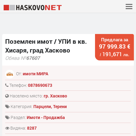
Предлага за
Поземлен имот / УПИ в кв.
97 999.83 €
Хисаря, град Хасково
191,671
/
лв.
Обява №
67607
От:
имоти МИРА
Телефон:
0878690673
Населено място:
гр. Хасково
Категория:
Парцели, Терени
Раздел:
Имоти - Продажба
Видяна:
8287