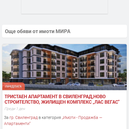
Още обяви от имоти МИРА
ПРЕДЛАГА
ТРИСТАЕН АПАРТАМЕНТ В СВИЛЕНГРАД,НОВО 
СТРОИТЕЛСТВО, ЖИЛИЩЕН КОМПЛЕКС „ЛАС ВЕГАС"
Преди 1 ден
За
гр. Свиленград
в категория
„
Имоти - Продажба —
Апартаменти
“