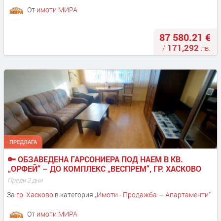
От
имоти МИРА
87 580.21 €
171,292
/
лв.
ПРЕДЛАГА
🔑 ОБЗАВЕДЕНА ГАРСОНИЕРА ПОД НАЕМ В КВ. 
„ОРФЕЙ“ – ДО КОМПЛЕКС „ВЕСПРЕМ“, ГР. ХАСКОВО
Преди 2 дни
За
гр. Хасково
в категория
„
Имоти - Продажба — Апартаменти
“
От
имоти МИРА