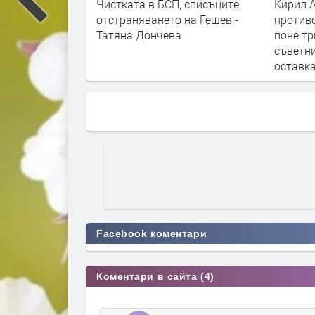
СП, списъците,
Кирил Асенов: Заради
Бивш
то на Гешев -
противоречия с новия закон
поис
ева
поне трима общински
Симе
съветници трябва да подадат
оставка
Facebook коментари
Коментари в сайта (4)