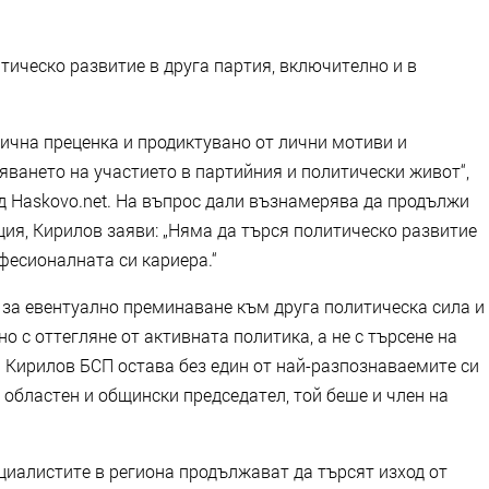
тическо развитие в друга партия, включително и в
лична преценка и продиктувано от лични мотиви и
яването на участието в партийния и политически живот“,
ед Haskovo.net. На въпрос дали възнамерява да продължи
ия, Кирилов заяви: „Няма да търся политическо развитие
офесионалната си кариера.“
е за евентуално преминаване към друга политическа сила и
но с оттегляне от активната политика, а не с търсене на
а Кирилов БСП остава без един от най-разпознаваемите си
 областен и общински председател, той беше и член на
оциалистите в региона продължават да търсят изход от