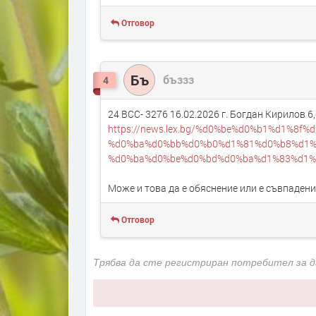
Отговор
Бъ
бъззз
4
24 ВСС- 3276 16.02.2026 г. Богдан Кирилов 6,0
https://news.lex.bg/%d0%be%d0%b1%d1%8f
%d0%ba%d0%bb%d0%b0%d1%81%d0%b8%d1%
%d0%ba%d0%be%d0%bd%d0%ba%d1%83%d1%8
Може и това да е обяснение или е съвпадени
Отговор
Трябва да сте регистриран потребител за 