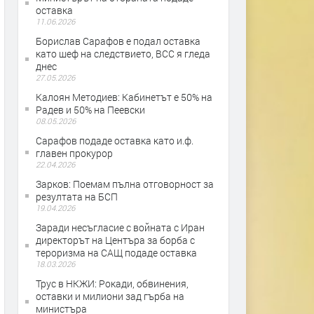
оставка
11.06.2026
Борислав Сарафов е подал оставка
като шеф на следствието, ВСС я гледа
днес
27.05.2026
Калоян Методиев: Кабинетът е 50% на
Радев и 50% на Пеевски
08.05.2026
Сарафов подаде оставка като и.ф.
главен прокурор
22.04.2026
Зарков: Поемам пълна отговорност за
резултата на БСП
19.04.2026
Заради несъгласие с войната с Иран
директорът на Центъра за борба с
тероризма на САЩ подаде оставка
18.03.2026
Трус в НКЖИ: Рокади, обвинения,
оставки и милиони зад гърба на
министъра