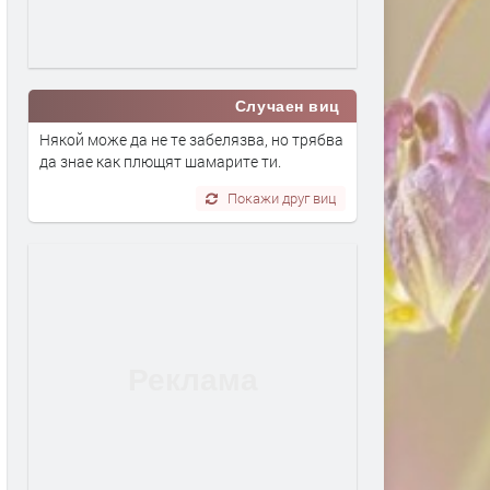
Случаен виц
Някой може да не те забелязва, но трябва
да знае как плющят шамарите ти.
Покажи друг виц