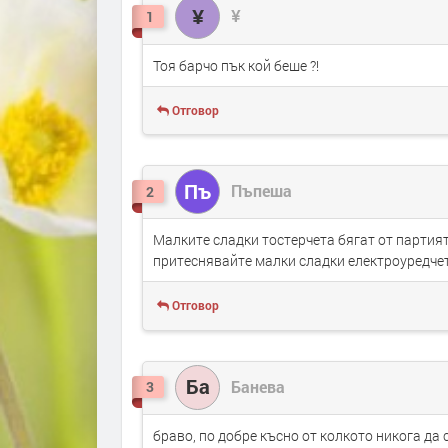
¥
¥
1
Тоя барчо пък кой беше ?!
Отговор
Пъ
Пъпеша
2
Малките сладки тостерчета бягат от партия
притеснявайте малки сладки електроуредчет
Отговор
Ба
Банева
3
браво, по добре късно от колкото никога да 