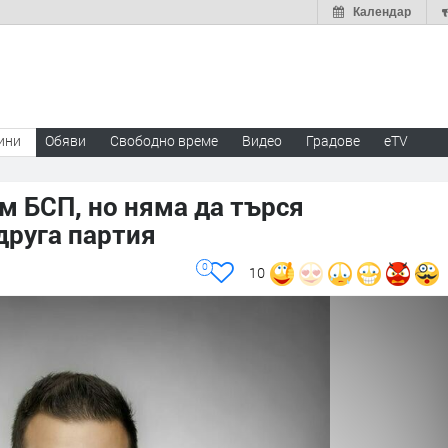
Календар
ини
Обяви
Свободно време
Видео
Градове
eTV
м БСП, но няма да търся
друга партия
0
10