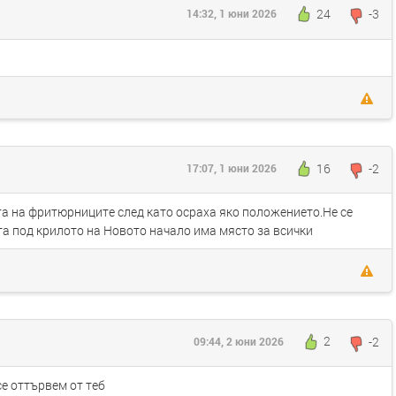
24
-3
14:32, 1 юни 2026
16
-2
17:07, 1 юни 2026
та на фритюрниците след като осраха яко положението.Не се
а под крилото на Новото начало има място за всички
2
-2
09:44, 2 юни 2026
се оттървем от теб