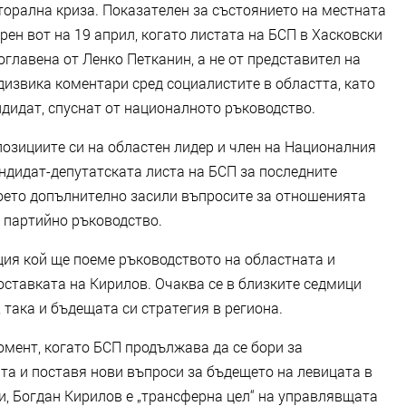
орална криза. Показателен за състоянието на местната
ен вот на 19 април, когато листата на БСП в Хасковски
главена от Ленко Петканин, а не от представител на
дизвика коментари сред социалистите в областта, като
ндидат, спуснат от националното ръководство.
позициите си на областен лидер и член на Националния
андидат-депутатската листа на БСП за последните
оето допълнително засили въпросите за отношенията
 партийно ръководство.
ия кой ще поеме ръководството на областната и
оставката на Кирилов. Очаква се в близките седмици
 така и бъдещата си стратегия в региона.
омент, когато БСП продължава да се бори за
та и поставя нови въпроси за бъдещето на левицата в
и, Богдан Кирилов е „трансферна цел“ на управлявщата