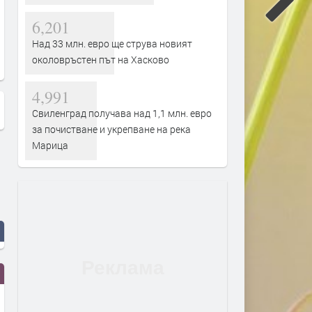
та
Чистката в БСП, списъците,
Кирил Асенов: Заради
отстраняването на Гешев -
противоречия с новия 
6,201
Татяна Дончева
поне трима общински
Над 33 млн. евро ще струва новият
съветници трябва да п
околовръстен път на Хасково
оставка
4,991
Свиленград получава над 1,1 млн. евро
за почистване и укрепване на река
Марица