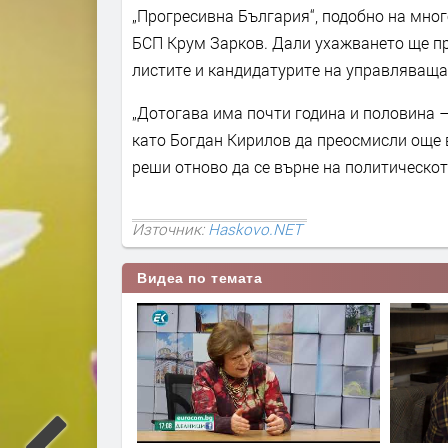
„Прогресивна България“, подобно на мно
БСП Крум Зарков. Дали ухажването ще пр
листите и кандидатурите на управляващат
„Дотогава има почти година и половина 
като Богдан Кирилов да преосмисли още 
реши отново да се върне на политическо
Източник:
Haskovo.NET
Видеа по темата