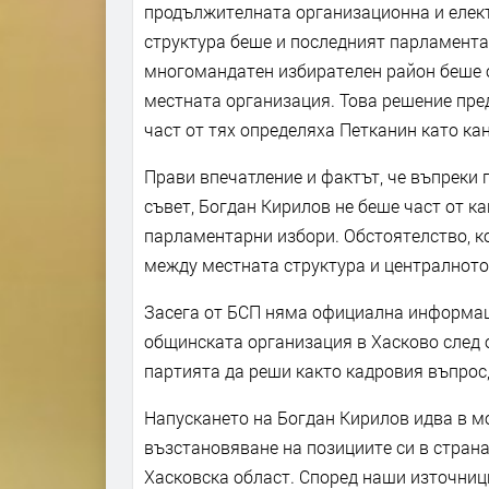
продължителната организационна и елект
структура беше и последният парламентар
многомандатен избирателен район беше о
местната организация. Това решение пре
част от тях определяха Петканин като ка
Прави впечатление и фактът, че въпреки 
съвет, Богдан Кирилов не беше част от к
парламентарни избори. Обстоятелство, к
между местната структура и централното
Засега от БСП няма официална информац
общинската организация в Хасково след 
партията да реши както кадровия въпрос,
Напускането на Богдан Кирилов идва в м
възстановяване на позициите си в страна
Хасковска област. Според наши източниц