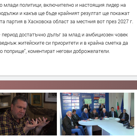
го млади политици, включително и настоящия лидер на
одължи и какъв ще бъде крайният резултат ще покажат
а партия в Хасковска област за местния вот през 2027 г.
– период достатъчно дълъг за млад и амбициозен човек
веднъж житейските си приоритети и в крайна сметка да
то поприще“, коментират негови доброжелатели.