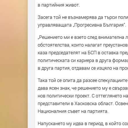
в партийния живот.
Засега той не възнамерява да търси поли
управляващата „Прогресивна България“.
„Решението ми е взето след внимателна 
обстоятелства, които налагат преустанов
каза председателят на БСП в оставка пр
политическата си кариера в друга формац
в друга партия, отдавам се изцяло на пр
Така той се опита да разсее спекулациит
дава ясен знак, че решението му е свърза
нов политически проект. С оттеглянето н
представители в Хасковска област. Освен
Националния съвет на партията.
Напускането му идва в период, в който с