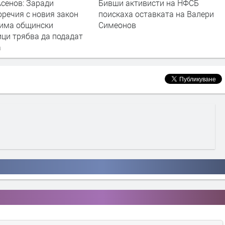
и активисти на НФСБ
ГЕРБ-Хасково поиска оставка
каха оставкaта на Валери
на Беливанов
онов