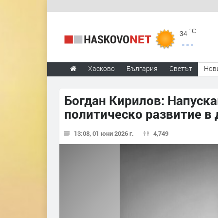
°C
34
Хасково
България
Светът
Нов
Богдан Кирилов: Напуска
политическо развитие в 
13:08, 01 юни 2026 г.
4,749