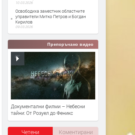
10.03.2026
Освободиха заместник областните
управители Митко Петров и Богдан
Кирилов
09.03.2026
Препоръчано видео
Документални филми – Небесни
тайни: От Розуел до Феникс
Четени
Коментирани