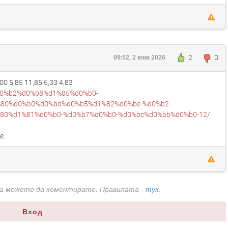
2
0
09:52, 2 юни 2026
0 5,85 11,85 5,33 4,83
%d0%b2%d0%b8%d1%85%d0%b0-
80%d0%b0%d0%bd%d0%b5%d1%82%d0%be-%d0%b2-
0%d1%81%d0%b0-%d0%b7%d0%b0-%d0%bc%d0%bb%d0%b0-12/
е.
да можете да коментирате. Правилата -
тук
.
Вход