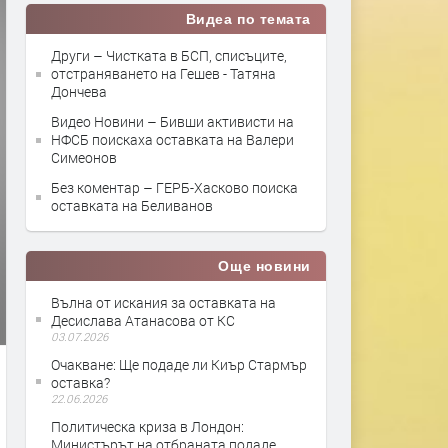
Видеа по темата
Други – Чистката в БСП, списъците,
отстраняването на Гешев - Татяна
Дончева
Видео Новини – Бивши активисти на
НФСБ поискаха оставкaта на Валери
Симеонов
Без коментар – ГЕРБ-Хасково поиска
оставката на Беливанов
Още новини
Вълна от искания за оставката на
Десислава Атанасова от КС
03.07.2026
Очакване: Ще подаде ли Киър Стармър
оставка?
22.06.2026
Политическа криза в Лондон:
Министърът на отбраната подаде