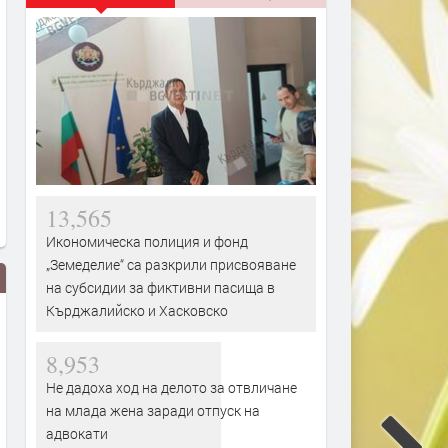
13,565
Икономическа полиция и фонд
„Земеделие“ са разкрили присвояване
на субсидии за фиктивни пасища в
Кърджалийско и Хасковско
8,953
Не дадоха ход на делото за отвличане
на млада жена заради отпуск на
адвокати