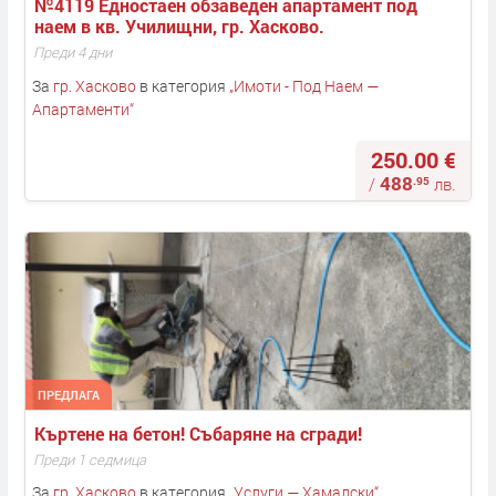
№4119 Едностаен обзаведен апартамент под 
наем в кв. Училищни, гр. Хасково.
Преди 4 дни
За
гр. Хасково
в категория
„
Имоти - Под Наем —
Апартаменти
“
250.00 €
488
.95
/
лв.
ПРЕДЛАГА
Къртене на бетон! Събаряне на сгради! 
Преди 1 седмица
За
гр. Хасково
в категория
„
Услуги — Хамалски
“