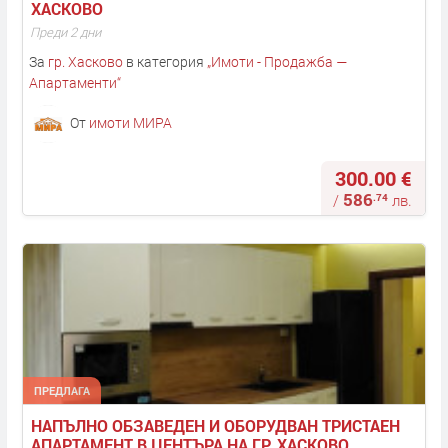
ХАСКОВО
Преди 2 дни
За
гр. Хасково
в категория
„
Имоти - Продажба —
Апартаменти
“
От
имоти МИРА
300.00 €
586
.74
/
лв.
ПРЕДЛАГА
НАПЪЛНО ОБЗАВЕДЕН И ОБОРУДВАН ТРИСТАЕН 
АПАРТАМЕНТ В ЦЕНТЪРА НА ГР. ХАСКОВО