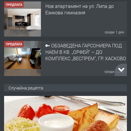
ПРЕДЛАГА
🔑 ОБЗАВЕДЕНА ГАРСОНИЕРА ПОД
НАЕМ В КВ. „ОРФЕЙ“ – ДО
КОМПЛЕКС „ВЕСПРЕМ“, ГР. ХАСКОВО
преди 2 дни
ПРЕДЛАГА
НАПЪЛНО ОБЗАВЕДЕН И
ОБОРУДВАН ТРИСТАЕН
АПАРТАМЕНТ В ЦЕНТЪРА НА ГР.
ХАСКОВО
преди 3 дни
ПРЕДЛАГА
Давам гараж под наем
Случайна рецепта
преди 3 дни
ПРЕДЛАГА
№4120 Магазин/Офис под наем в кв.