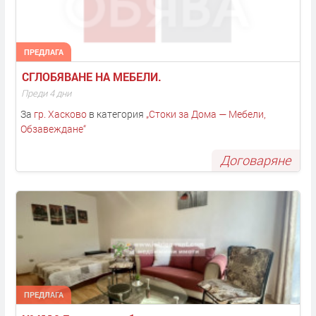
ПРЕДЛАГА
СГЛОБЯВАНЕ НА МЕБЕЛИ. 
Преди 4 дни
За
гр. Хасково
в категория
„
Стоки за Дома — Мебели,
Обзавеждане
“
Договаряне
ПРЕДЛАГА