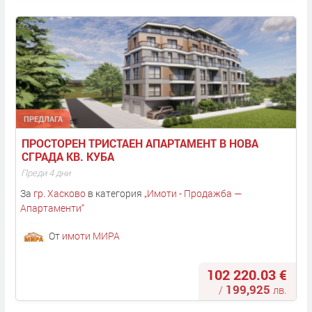
ПРЕДЛАГА
ПРОСТОРЕН ТРИСТАЕН АПАРТАМЕНТ В НОВА 
СГРАДА КВ. КУБА
Преди 4 дни
За
гр. Хасково
в категория
„
Имоти - Продажба —
Апартаменти
“
От
имоти МИРА
102 220.03 €
199,925
/
лв.