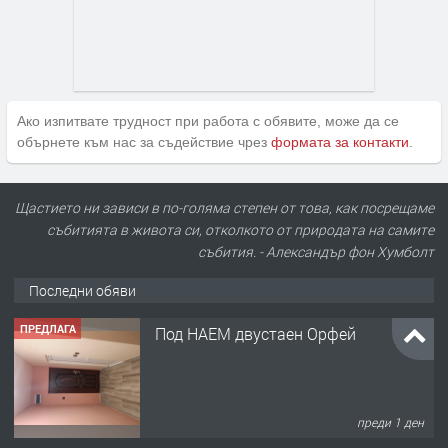
Ако изпитвате трудност при работа с обявите, може да се
обърнете към нас за съдействие чрез
формата за контакти
.
ПРЕДЛАГА
Под НАЕМ двустаен Орфей
Щастието ни зависи в по-голяма степен от това, как посрещаме
събитията в живота си, отколкото от природата на самите
събития. - Александър фон Хумболт
Последни обяви
преди 1 ден
ПРЕДЛАГА
Нов апартамент на ул. Липа до
Езикова гимназия
преди 1 ден