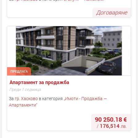
Договаряне
ПРЕДЛАГА
Апартамент за продажба
Преди 1 седмица
За
гр. Хасково
в категория
„
Имоти - Продажба —
Апартаменти
“
90 250.18 €
176,514
/
лв.