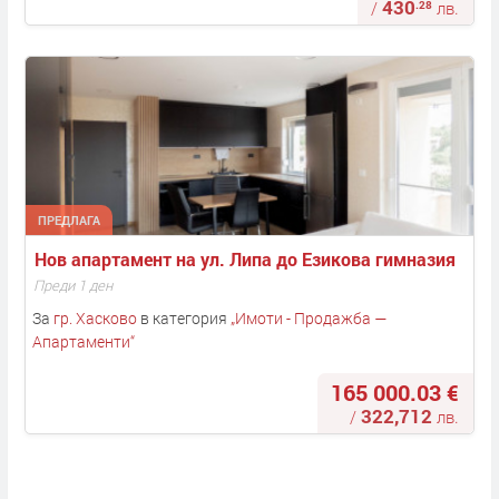
430
.28
/
лв.
ПРЕДЛАГА
Нов апартамент на ул. Липа до Езикова гимназия
Преди 1 ден
За
гр. Хасково
в категория
„
Имоти - Продажба —
Апартаменти
“
165 000.03 €
322,712
/
лв.