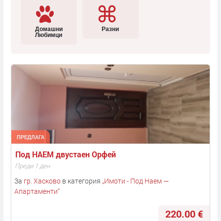
Домашни
Разни
Любимци
ПРЕДЛАГА
Под НАЕМ двустаен Орфей
Преди 1 ден
За
гр. Хасково
в категория
„
Имоти - Под Наем —
Апартаменти
“
220.00 €