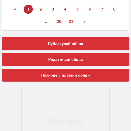
«
1
2
3
4
5
6
7
8
...
20
21
»
Публикувай обява
Редактирай обява
Планове с платени обяви