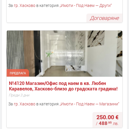
За
гр. Хасково
в категория
„
Имоти - Под Наем — Други
“
Договаряне
ПРЕДЛАГА
№4120 Магазин/Офис под наем в кв. Любен 
Каравелов, Хасково-близо до градската градина!
Преди 3 дни
За
гр. Хасково
в категория
„
Имоти - Под Наем — Магазини
“
250.00 €
488
.95
/
лв.