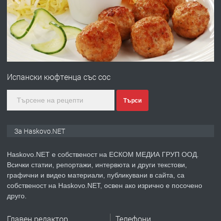
Любен Каравелов, Хасково-близо до
градската градина!
преди 3 дни
ПРЕДЛАГА
ПРОСТОРЕН ТРИСТАЕН
АПАРТАМЕНТ В НОВА СГРАДА КВ.
Испански кюфтенца със сос
КУБА
преди 4 дни
Търси
ПРЕДЛАГА
Продавам парцел в гр. Хасково кв.
За Haskovo.NET
Хисаря до ток, вода,канализация,
асфалт 0889 537 426
Haskovo.NET е собственост на ЕСКОМ МЕДИА ГРУП ООД.
Всички статии, репортажи, интервюта и други текстови,
преди 4 дни
графични и видео материали, публикувани в сайта, са
собственост на Haskovo.NET, освен ако изрично е посочено
ПРЕДЛАГА
СГЛОБЯВАНЕ НА МЕБЕЛИ.
друго.
Главен редактор
Телефони