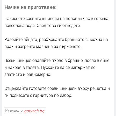
Начин на приготвяне
Накиснете соевите шницели на половин час в гореща
подсолена вода. След това ги отцедете.
Разбийте яйцата, разбъркайте брашното с чесъна на
прах и загрейте мазнина за пърженето.
Всеки шницел оваляйте първо в брашно, после в яйце
и накрая в галета. Пускайте да се изпържат до
златисто и равномерно.
Отцеждайте готовите соеви шницели върху решетка и
ги поднесете с гарнитура по избор.
Източник:
gotvach.bg