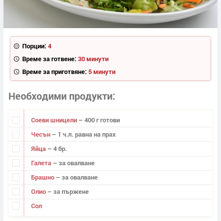
Порции:
4
Време за готвене:
30 минути
Време за приготвяне:
5 минути
Необходими продукти
Соеви шницели
– 400 г готови
Чесън
– 1 ч.л. равна на прах
Яйца
– 4 бр.
Галета
– за овалване
Брашно
– за овалване
Олио
– за пържене
Сол