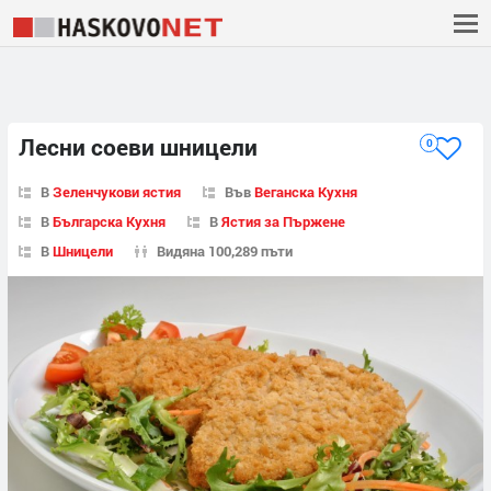
Лесни соеви шницели
0
В
Зеленчукови ястия
Във
Веганска Кухня
В
Българска Кухня
В
Ястия за Пържене
В
Шницели
Видяна 100,289 пъти