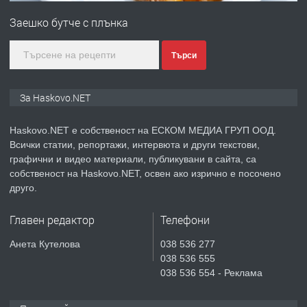
Любен Каравелов, Хасково-близо до
Заешко бутче с плънка
градската градина!
преди 2 дни
Търси
ПРЕДЛАГА
ПРОСТОРЕН ТРИСТАЕН
За Haskovo.NET
АПАРТАМЕНТ В НОВА СГРАДА КВ.
КУБА
Haskovo.NET е собственост на ЕСКОМ МЕДИА ГРУП ООД.
Всички статии, репортажи, интервюта и други текстови,
преди 3 дни
графични и видео материали, публикувани в сайта, са
собственост на Haskovo.NET, освен ако изрично е посочено
ПРЕДЛАГА
Продавам парцел в гр. Хасково кв.
друго.
Хисаря до ток, вода,канализация,
асфалт 0889 537 426
Главен редактор
Телефони
преди 3 дни
Анета Кутелова
038 536 277
038 536 555
ПРЕДЛАГА
СГЛОБЯВАНЕ НА МЕБЕЛИ.
038 536 554 - Реклама