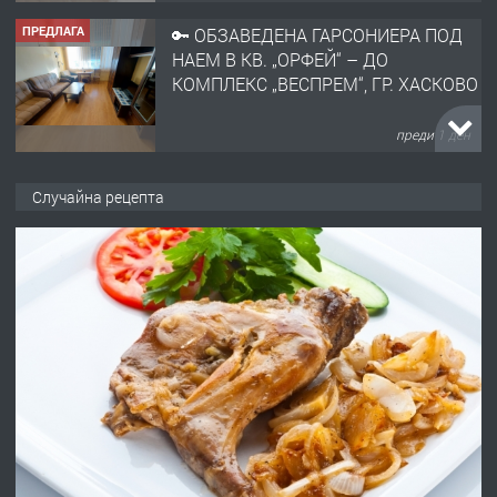
ПРЕДЛАГА
🔑 ОБЗАВЕДЕНА ГАРСОНИЕРА ПОД
НАЕМ В КВ. „ОРФЕЙ“ – ДО
КОМПЛЕКС „ВЕСПРЕМ“, ГР. ХАСКОВО
преди 1 ден
ПРЕДЛАГА
НАПЪЛНО ОБЗАВЕДЕН И
Случайна рецепта
ОБОРУДВАН ТРИСТАЕН
АПАРТАМЕНТ В ЦЕНТЪРА НА ГР.
ХАСКОВО
преди 2 дни
ПРЕДЛАГА
Давам гараж под наем
преди 2 дни
ПРЕДЛАГА
№4120 Магазин/Офис под наем в кв.