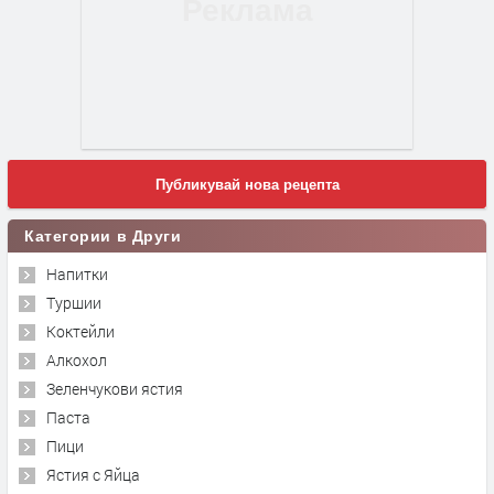
Публикувай нова рецепта
Категории в Други
Напитки
Туршии
Коктейли
Алкохол
Зеленчукови ястия
Паста
Пици
Ястия с Яйца