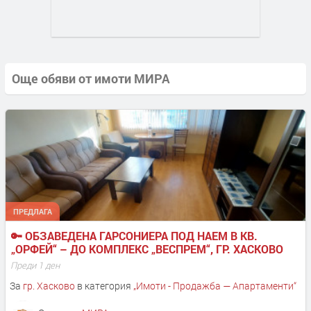
Още обяви от имоти МИРА
ПРЕДЛАГА
🔑 ОБЗАВЕДЕНА ГАРСОНИЕРА ПОД НАЕМ В КВ. 
„ОРФЕЙ“ – ДО КОМПЛЕКС „ВЕСПРЕМ“, ГР. ХАСКОВО
Преди 1 ден
За
гр. Хасково
в категория
„
Имоти - Продажба — Апартаменти
“