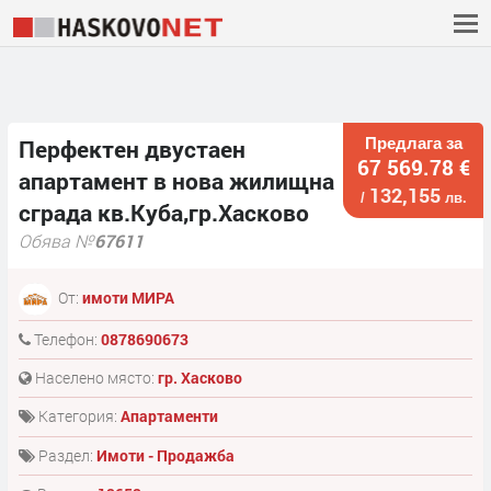
Предлага за
Перфектен двустаен
67 569.78 €
апартамент в нова жилищна
132,155
/
лв.
сграда кв.Куба,гр.Хасково
Обява №
67611
От:
имоти МИРА
Телефон:
0878690673
Населено място:
гр. Хасково
Категория:
Апартаменти
Раздел:
Имоти - Продажба