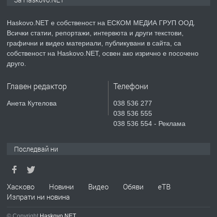
Haskovo.NET е собственост на ЕСКОМ МЕДИА ГРУП ООД.
Всички статии, репортажи, интервюта и други текстови,
преди 2 дни
графични и видео материали, публикувани в сайта, са
собственост на Haskovo.NET, освен ако изрично е посочено
ПРЕДЛАГА
№4119 Едностаен обзаведен
друго.
апартамент под наем в кв.
Училищни, гр. Хасково.
Главен редактор
Телефони
преди 3 дни
Анета Кутелова
038 536 277
038 536 555
ПРЕДЛАГА
Къртене на бетон! Събаряне на
038 536 554 - Реклама
сгради!
Последвай ни
преди 3 дни
ПРЕДЛАГА
Хасково
Новини
Видео
Обяви
еТВ
Апартамент за продажба
Изпрати ни новина
© Copyright
Haskovo.NET