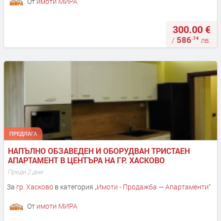
От
имоти МИРА
300.00 €
586
.74
/
лв.
ПРЕДЛАГА
НАПЪЛНО ОБЗАВЕДЕН И ОБОРУДВАН ТРИСТАЕН 
АПАРТАМЕНТ В ЦЕНТЪРА НА ГР. ХАСКОВО
Преди 2 дни
За
гр. Хасково
в категория
„
Имоти - Продажба — Апартаменти
“
От
имоти МИРА