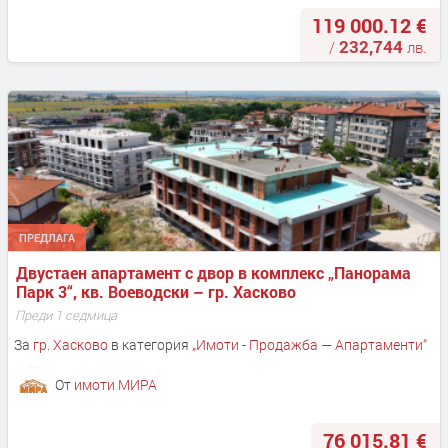
119 000.12 €
232,744
/
лв.
ПРЕДЛАГА
Двустаен апартамент с двор в комплекс „Панорама 
Парк 3“, кв. Воеводски – гр. Хасково
Преди 1 седмица
За
гр. Хасково
в категория
„
Имоти - Продажба — Апартаменти
“
От
имоти МИРА
76 015.81 €