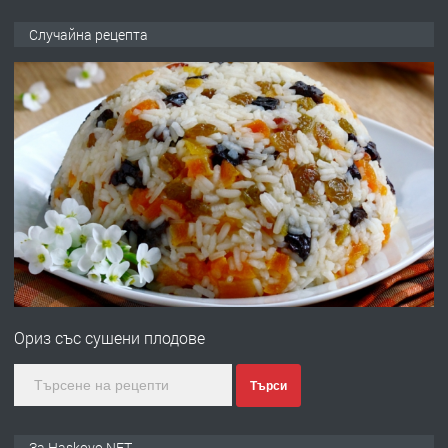
ПРЕДЛАГА
№4120 Магазин/Офис под наем в кв.
Случайна рецепта
Любен Каравелов, Хасково-близо до
градската градина!
преди 2 дни
ПРЕДЛАГА
ПРОСТОРЕН ТРИСТАЕН
АПАРТАМЕНТ В НОВА СГРАДА КВ.
КУБА
преди 2 дни
ПРЕДЛАГА
Продавам парцел в гр. Хасково кв.
Хисаря до ток, вода,канализация,
Ориз със сушени плодове
асфалт 0889 537 426
преди 2 дни
Търси
ПРЕДЛАГА
СГЛОБЯВАНЕ НА МЕБЕЛИ.
За Haskovo.NET