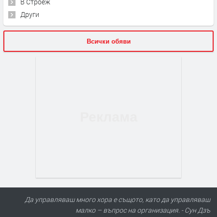
В Строеж
Други
Всички обяви
Да управляваш много хора е същото, като да управляваш
малко – въпрос на организация. - Сун Дзъ