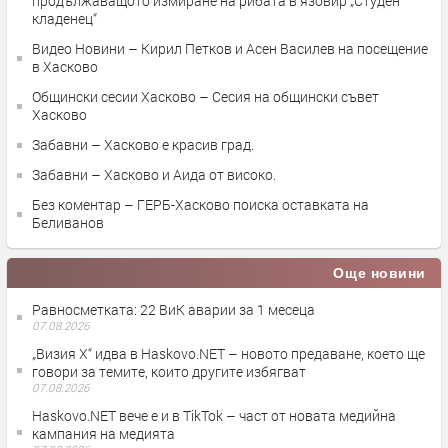
продължаващото измиране на рибата в язовир „Студен
кладенец“
Видео Новини – Кирил Петков и Асен Василев на посещение
в Хасково
Общински сесии Хасково – Сесия на общински съвет
Хасково
Забавни – Хасково е красив град.
Забавни – Хасково и Аида от високо.
Без коментар – ГЕРБ-Хасково поиска оставката на
Беливанов
Още новини
Равносметката: 22 ВиК аварии за 1 месеца
07.08.2026
„Визия Х“ идва в Haskovo.NET – новото предаване, което ще
говори за темите, които другите избягват
07.08.2026
Haskovo.NET вече е и в TikTok – част от новата медийна
кампания на медията