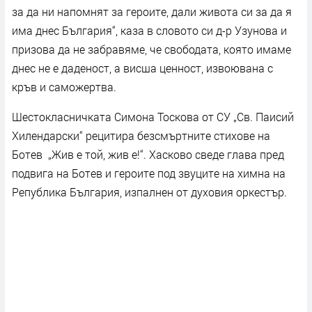
за да ни напомнят за героите, дали живота си за да я
има днес България“, каза в словото си д-р Узунова и
призова да не забравяме, че свободата, която имаме
днес не е даденост, а висша ценност, извоювана с
кръв и саможертва.
Шестокласничката Симона Тоскова от СУ „Св. Паисий
Хилендарски“ рецитира безсмъртните стихове на
Ботев „Жив е той, жив е!“. Хасково сведе глава пред
подвига на Ботев и героите под звуците на химна на
Република България, изпалнен от духовия оркестър.