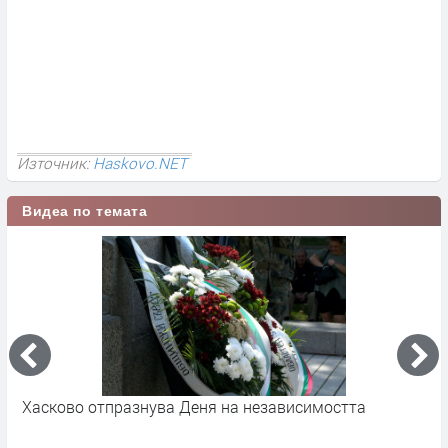
Източник:
Haskovo.NET
Видеа по темата
Хасково отпразнува Деня на независимостта
7
в