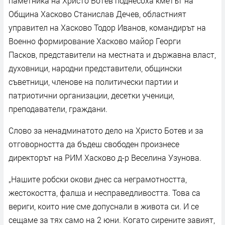
паметника на Христо Ботев поднесоха кметът на
Община Хасково Станислав Дечев, областният
управител на Хасково Тодор Иванов, командирът на
Военно формирование Хасково майор Георги
Пасков, представители на местната и държавна власт,
духовници, народни представители, общински
съветници, членове на политически партии и
патриотични организации, десетки ученици,
преподаватели, граждани.
Слово за ненадминатото дело на Христо Ботев и за
отговорността да бъдеш свободен произнесе
директорът на РИМ Хасково д-р Веселина Узунова.
„Нашите робски окови днес са неграмотността,
жестокостта, фалша и несправедливостта. Това са
вериги, които ние сме допуснали в живота си. И се
сещаме за тях само на 2 юни. Когато сирените завият,