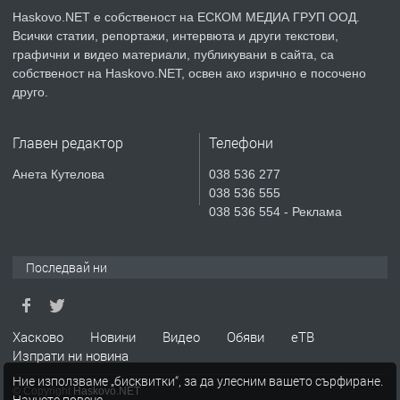
асфалт 0889 537 426
Haskovo.NET е собственост на ЕСКОМ МЕДИА ГРУП ООД.
Всички статии, репортажи, интервюта и други текстови,
преди 4 дни
графични и видео материали, публикувани в сайта, са
собственост на Haskovo.NET, освен ако изрично е посочено
ПРЕДЛАГА
СГЛОБЯВАНЕ НА МЕБЕЛИ.
друго.
Главен редактор
Телефони
преди 4 дни
Анета Кутелова
038 536 277
038 536 555
ПРЕДЛАГА
№4119 Едностаен обзаведен
038 536 554 - Реклама
апартамент под наем в кв.
Училищни, гр. Хасково.
Последвай ни
преди 4 дни
ПРЕДЛАГА
Под НАЕМ двустаен Орфей
Хасково
Новини
Видео
Обяви
еТВ
Изпрати ни новина
Ние използваме „бисквитки“, за да улесним вашето сърфиране.
© Copyright
Haskovo.NET
Научете повече
.