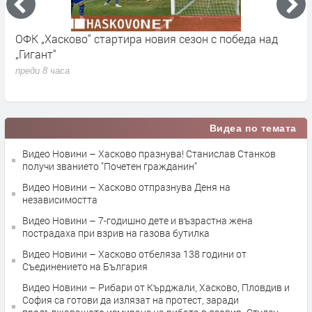
ОФК „Хасково“ стартира новия сезон с победа над
П
„Гигант“
и
М
преди 8 часа
п
Видеа по темата
Видео Новини – Хасково празнува! Станислав Станков
получи званието "Почетен гражданин"
Видео Новини – Хасково отпразнува Деня на
независимостта
Видео Новини – 7-годишно дете и възрастна жена
пострадаха при взрив на газова бутилка
Видео Новини – Хасково отбеляза 138 години от
Съединението на България
Видео Новини – Рибари от Кърджали, Хасково, Пловдив и
София са готови да излязат на протест, заради