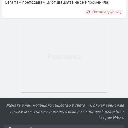
Сега там преподавам...Мотивацията не се е променила.
Покажи друг виц
Жената е най-могъщото същество в света – и от нея зависи да
насочи мъжа натам, накъдето иска да го поведе Господ Бог -
Хенрик Ибсен