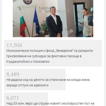
13,504
Икономическа полиция и фонд „Земеделие“ са разкрили
присвояване на субсидии за фиктивни пасища в
Кърджалийско и Хасковско
8,489
Не дадоха ход на делото за отвличане на млада жена
заради отпуск на адвокати
6,071
Над 33 млн. евро ще струва новият околовръстен път на