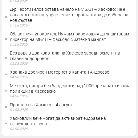
07.08.2026
Д-р Георги Гелов остава начело на МБАЛ – Хасково: Не е
подавал оставка, управлението продължава до избора на
нов състав
07.08.2026
Областният управител: Нямам правомощия да защитавам
директор на МБАЛ – Хасково с изтекъл мандат
05.08.2026
Без вода в два квартала на Хасково заради ремонт на
главен водопровод
05.08.2026
Хванаха дрогиран моторист в Капитан Андреево
04.08.2026
Ментета, цигари без бандерол и над 1000 препарата иззеха
при акции в Хасковско
04.08.2026
Прогноза за Хасково - 4 август
04.08.2026
Хасковлии вече могат да активират еЗдраве на
пешеходната зона
03.08.2026