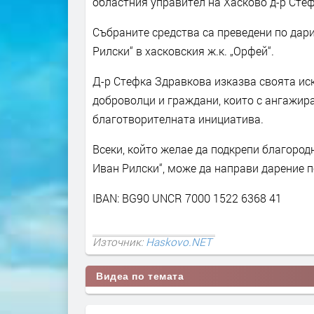
областния управител на Хасково д-р Сте
Събраните средства са преведени по дари
Рилски“ в хасковския ж.к. „Орфей“.
Д-р Стефка Здравкова изказва своята ис
доброволци и граждани, които с ангажир
благотворителната инициатива.
Всеки, който желае да подкрепи благород
Иван Рилски“, може да направи дарение п
IBAN: BG90 UNCR 7000 1522 6368 41
Източник:
Haskovo.NET
Видеа по темата