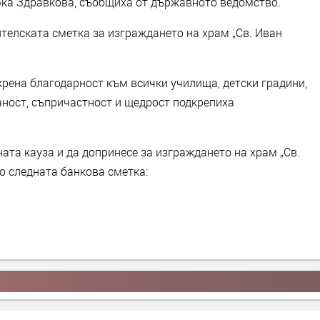
фка Здравкова, съобщиха от държавното ведомство.
телската сметка за изграждането на храм „Св. Иван
крена благодарност към всички училища, детски градини,
аност, съпричастност и щедрост подкрепиха
ната кауза и да допринесе за изграждането на храм „Св.
о следната банкова сметка: