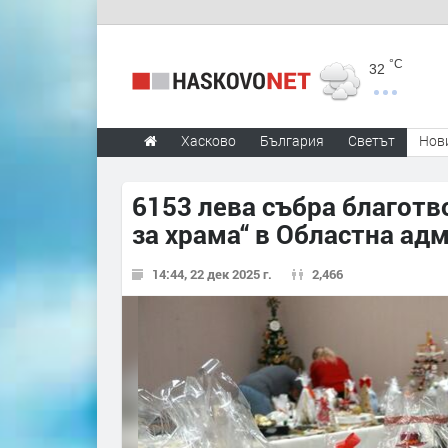
°C
32
Хасково
България
Светът
Нов
6153 лева събра благотв
за храма“ в Областна ад
14:44, 22 дек 2025 г.
2,466