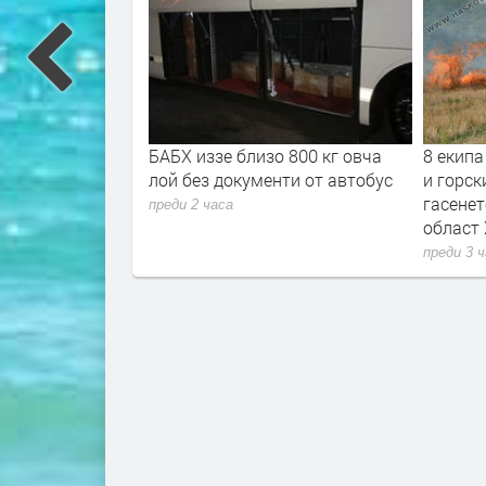
генда Христо
БАБХ иззе близо 800 кг овча
8 екипа
ъс златна
лой без документи от автобус
и горск
рците в
гасенет
преди 2 часа
област
преди 3 