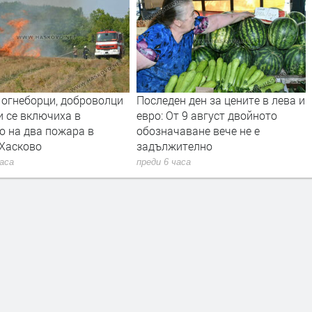
 огнеборци, доброволци
Последен ден за цените в лева и
и се включиха в
евро: От 9 август двойното
о на два пожара в
обозначаване вече не е
 Хасково
задължително
часа
преди 6 часа