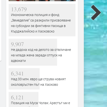
13,679
Икономическа полиция и фонд
„Земеделие“ са разкрили присвояване
на субсидии за фиктивни пасища в
Кърджалийско и Хасковско
Практичен начин за
Димитър Демиров от сел
редактиране на PDF документи
отпразнува 100-годишен
9,907
онлайн
юбилей
Не дадоха ход на делото за отвличане
преди 7 часа
преди 7 часа
на млада жена заради отпуск на
адвокати
6,341
Над 33 млн. евро ще струва новият
околовръстен път на Хасково
6,121
Позиция на Муса Чолак: Арестът ми е