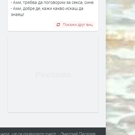
- Ами, трябва да поговорим за секса, сине.
- Ами, добре де, кажи какво искаш да
знаеш!
Покажи друг виц
чила, ще си развалите очите. - Дмитрий Писарев