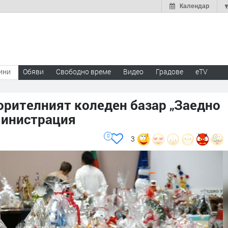
Календар
ини
Обяви
Свободно време
Видео
Градове
eTV
орителният коледен базар „Заедно
министрация
0
3