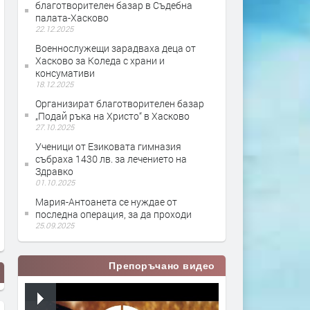
благотворителен базар в Съдебна
палата-Хасково
22.12.2025
Военнослужещи зарадваха деца от
Хасково за Коледа с храни и
консумативи
18.12.2025
Организират благотворителен базар
„Подай ръка на Христо“ в Хасково
27.10.2025
Ученици от Езиковата гимназия
събраха 1430 лв. за лечението на
Здравко
01.10.2025
Мария-Антоанета се нуждае от
последна операция, за да проходи
25.09.2025
Препоръчано видео