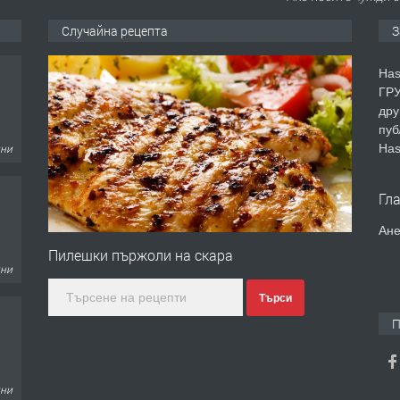
Случайна рецепта
З
Has
ГРУ
дру
пуб
Has
дни
Гл
Ане
Пилешки пържоли на скара
дни
Търси
П
дни