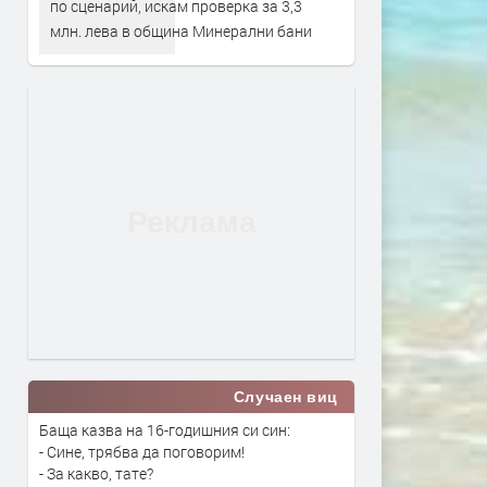
по сценарий, искам проверка за 3,3
млн. лева в община Минерални бани
Случаен виц
Баща казва на 16-годишния си син:
- Сине, трябва да поговорим!
- За какво, тате?