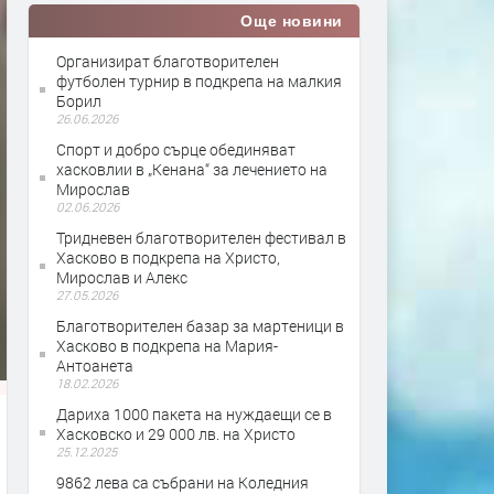
Още новини
Организират благотворителен
футболен турнир в подкрепа на малкия
Борил
26.06.2026
Спорт и добро сърце обединяват
хасковлии в „Кенана“ за лечението на
Мирослав
02.06.2026
Тридневен благотворителен фестивал в
Хасково в подкрепа на Христо,
Мирослав и Алекс
27.05.2026
Благотворителен базар за мартеници в
Хасково в подкрепа на Мария-
Антоанета
18.02.2026
Дариха 1000 пакета на нуждаещи се в
Хасковско и 29 000 лв. на Христо
25.12.2025
9862 лева са събрани на Коледния