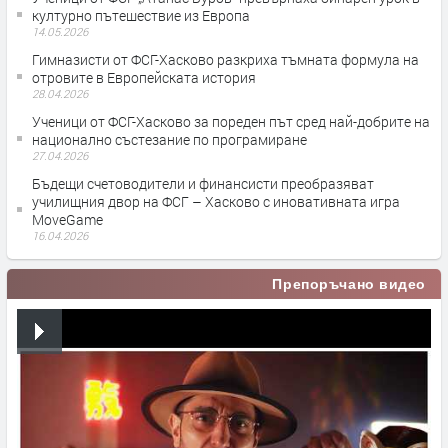
културно пътешествие из Европа
14.05.2026
Гимназисти от ФСГ-Хасково разкриха тъмната формула на
отровите в Европейската история
28.04.2026
Ученици от ФСГ-Хасково за пореден път сред най-добрите на
национално състезание по програмиране
27.04.2026
Бъдещи счетоводители и финансисти преобразяват
училищния двор на ФСГ – Хасково с иновативната игра
MoveGame
16.04.2026
Препоръчано видео