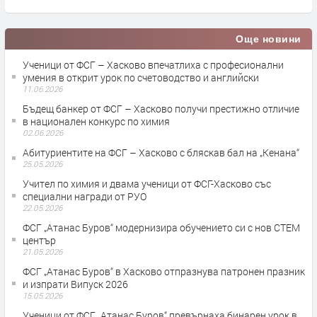
Още новини
Ученици от ФСГ – Хасково впечатлиха с професионални
умения в открит урок по счетоводство и английски
11.06.2026
Бъдещ банкер от ФСГ – Хасково получи престижно отличие
в национален конкурс по химия
02.06.2026
Абитуриентите на ФСГ – Хасково с бляскав бал на „Кенана“
25.05.2026
Учител по химия и двама ученици от ФСГ-Хасково със
специални награди от РУО
22.05.2026
ФСГ „Атанас Буров“ модернизира обучението си с нов СТЕМ
център
21.05.2026
ФСГ „Атанас Буров“ в Хасково отпразнува патронен празник
и изпрати Випуск 2026
15.05.2026
Ученици от ФСГ „Атанас Буров“ превърнаха бинарен урок в