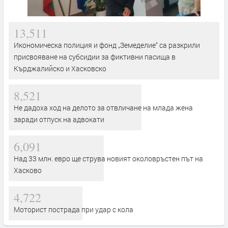
13,511
Икономическа полиция и фонд „Земеделие“ са разкрили
присвояване на субсидии за фиктивни пасища в
Кърджалийско и Хасковско
8,521
Не дадоха ход на делото за отвличане на млада жена
заради отпуск на адвокати
6,091
Над 33 млн. евро ще струва новият околовръстен път на
Хасково
4,722
Моторист пострада при удар с кола