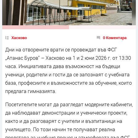
Хасково
0 Коментара
Дни на отворените врати се провеждат във ФСГ
„Атанас Буров“ – Хасково на 1 и 2 юни 2026 г. от 13:30
часа. Инициативата дава възможност на бъдещи
ученици, родители и гости да се запознаят с учебната
база, професиите и възможностите за обучение, които
предлага гимназията.
Посетителите могат да разгледат модерните кабинети,
да наблюдават демонстрации и ученически проекти,
както и да разговарят с учители и възпитаници на
училището. По този начин те получават реална
представа за учебния процес и атмосферата във ФСГ