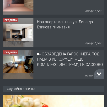
преди 1 ден
ПРЕДЛАГА
Нов апартамент на ул. Липа до
Езикова гимназия
преди 1 ден
ПРЕДЛАГА
🔑 ОБЗАВЕДЕНА ГАРСОНИЕРА ПОД
НАЕМ В КВ. „ОРФЕЙ“ – ДО
КОМПЛЕКС „ВЕСПРЕМ“, ГР. ХАСКОВО
преди 2 дни
ПРЕДЛАГА
НАПЪЛНО ОБЗАВЕДЕН И
Случайна рецепта
ОБОРУДВАН ТРИСТАЕН
АПАРТАМЕНТ В ЦЕНТЪРА НА ГР.
ХАСКОВО