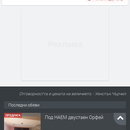
Отговорността е цената на величието. - Уинстън Чърчил
Последни обяви
ПРЕДЛАГА
Под НАЕМ двустаен Орфей