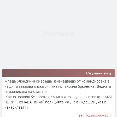
Случаен виц
Млада блондинка се връща изненадващо от командировка в
къщи , и заварва мъжа си яхнат от знойна брюнетка . Веднага
се развикала на мъжа си :
-Какво правиш бе простак ? Мъжа я погледнал и извикал : АМА
ЧЕ СИ ГЛУПАВА , викай полицията ма , не виждаш ли , че ме
изнасилват ! !
Покажи друг виц