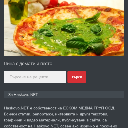
преди 3 дни
ПРЕДЛАГА
Давам гараж под наем
преди 3 дни
ПРЕДЛАГА
№4120 Магазин/Офис под наем в кв.
Любен Каравелов, Хасково-близо до
Пица с домати и песто
градската градина!
Търси
преди 3 дни
ПРЕДЛАГА
ПРОСТОРЕН ТРИСТАЕН
За Haskovo.NET
АПАРТАМЕНТ В НОВА СГРАДА КВ.
КУБА
Haskovo.NET е собственост на ЕСКОМ МЕДИА ГРУП ООД.
Всички статии, репортажи, интервюта и други текстови,
преди 4 дни
графични и видео материали, публикувани в сайта, са
собственост на Haskovo.NET, освен ако изрично е посочено
ПРЕДЛАГА