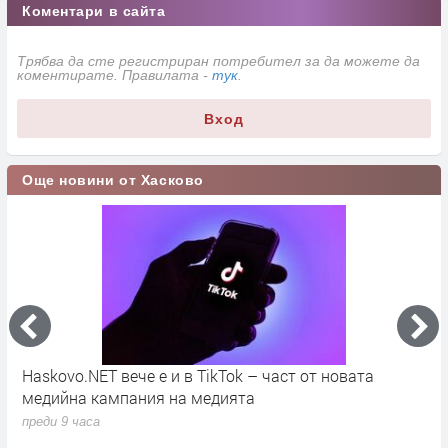
Коментари в сайта
Трябва да сте регистриран потребител за да можете да
коментирате. Правилата -
тук
.
Вход
Още новини от Хасково
во
Haskovo.NET вече е и в TikTok – част от новата
О
медийна кампания на медията
„
преди 9 часа
п