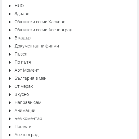
НЛО
Здраве
Общински сесии Хасково
Общински сесии Асеновград
В кадър
Документални филми
Пъзел
По пътя
Арт Момент
България в мен
От мерак
Вкусно
Направи сам
Анимации
Без коментар
Проекти
Асеновград