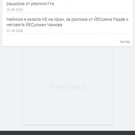
рашиzма от реалността
02.08.2026
Нейнски е казала НЕ на Иран, за разлика от ЙЕСмена Радэв и
неговата ЙЕСуоман Чамова
01.08.2026
ivo.bg