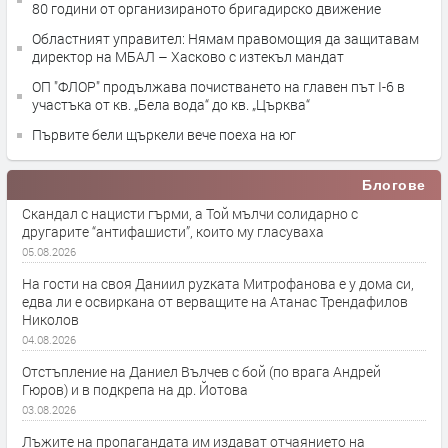
80 години от организираното бригадирско движение
Областният управител: Нямам правомощия да защитавам
директор на МБАЛ – Хасково с изтекъл мандат
ОП "ФЛОР" продължава почистването на главен път I-6 в
участъка от кв. „Бела вода“ до кв. „Църква“
Първите бели щъркели вече поеха на юг
Блогове
Скандал с нацисти гърми, а Той мълчи солидарно с
другарите “антифашисти”, които му гласуваха
05.08.2026
На гости на своя Даниил руzката Митрофанова е у дома си,
едва ли е освиркана от верващите на Атанас Трендафилов
Николов
04.08.2026
Отстъпление на Даниел Вълчев с бой (по врага Андрей
Гюров) и в подкрепа на др. Йотова
03.08.2026
Лъжите на пропагандата им издават отчаянието на