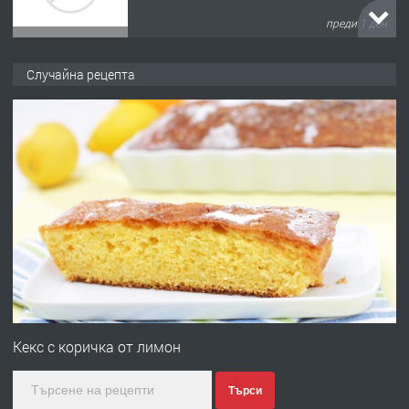
преди 1 ден
ПРЕДЛАГА
№4120 Магазин/Офис под наем в кв.
Случайна рецепта
Любен Каравелов, Хасково-близо до
градската градина!
преди 1 ден
ПРЕДЛАГА
ПРОСТОРЕН ТРИСТАЕН
АПАРТАМЕНТ В НОВА СГРАДА КВ.
КУБА
преди 2 дни
ПРЕДЛАГА
Продавам парцел в гр. Хасково кв.
Хисаря до ток, вода,канализация,
Кекс с коричка от лимон
асфалт 0889 537 426
Търси
преди 2 дни