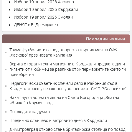
Избори 19 април 2026 Хасково
Избори 19 април 2026 Кърджали
Избори 19 април 2026 Смолян
ДЕНЯТ с В. Дремджиев
Последни новини
Трима футболисти са под въпрос за първия мач на ОФК
„Хасково“ през новата кампания
Верига от хранителни магазини в Кърджали предлага дини-
гиганти от Любимец за разлика от хипермаркетите,които ги
пренебрегват
Педагогически съветник спечели дело в Районния съд в
Кърджали срещу незаконно уволнение от СУ“П.Р.Славейков“
Чакат чудотворната икона на Света Богородица „Златна
ябълка“ в Крумовград
По следите на думите
Предимно слънчево и ветровито днес в Кърджали
Димитровград отново стана бригадирска столица по повод