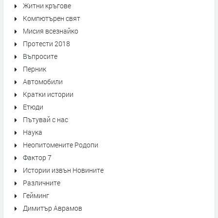
Житни кръгове
Компютърен свят
Мисия всезнайко
Протести 2018
Въпросите
Перник
Автомобили
Кратки истории
Етюди
Пътувай с нас
Наука
Неопитомените Родопи
Фактор 7
Истории извън Новините
Различните
Гейминг
Димитър Аврамов