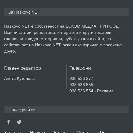
ПРЕДЛАГА
СГЛОБЯВАНЕ НА МЕБЕЛИ.
За Haskovo.NET
Haskovo.NET е собственост на ЕСКОМ МЕДИА ГРУП ООД.
Всички статии, репортажи, интервюта и други текстови,
преди 2 дни
графични и видео материали, публикувани в сайта, са
собственост на Haskovo.NET, освен ако изрично е посочено
ПРЕДЛАГА
№4119 Едностаен обзаведен
друго.
апартамент под наем в кв.
Училищни, гр. Хасково.
Главен редактор
Телефони
преди 2 дни
Анета Кутелова
038 536 277
038 536 555
ПРЕДЛАГА
Къртене на бетон! Събаряне на
038 536 554 - Реклама
сгради!
Последвай ни
преди 3 дни
ПРЕДЛАГА
Апартамент за продажба
Хасково
Новини
Видео
Обяви
еТВ