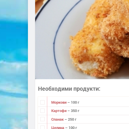
Необходими продукти
Моркови
– 100 г
Картофи
– 350 г
Спанак
– 250 г
Целина
– 100 г