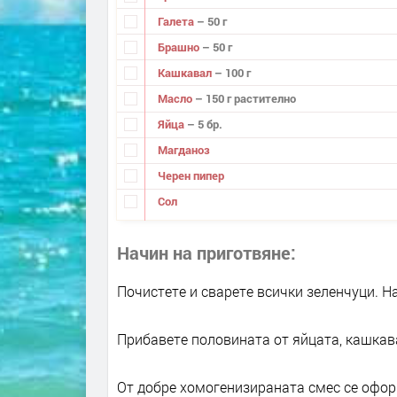
Галета
– 50 г
Брашно
– 50 г
Кашкавал
– 100 г
Масло
– 150 г растително
Яйца
– 5 бр.
Магданоз
Черен пипер
Сол
Начин на приготвяне
Почистете и сварете всички зеленчуци. Н
Прибавете половината от яйцата, кашкава
От добре хомогенизираната смес се оформ