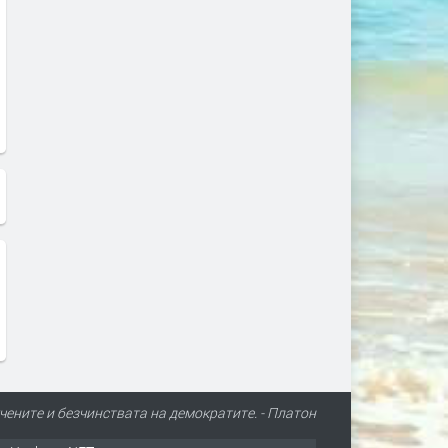
чените и безчинствата на демократите. - Платон