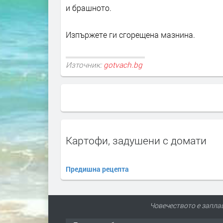
и брашното.
Изпържете ги сгорещена мазнина.
Източник:
gotvach.bg
Картофи, задушени с домати
Предишна рецепта
Човечеството е запла