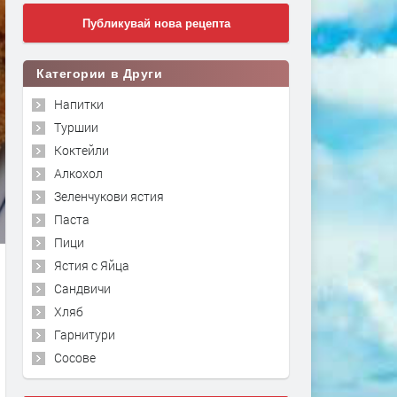
Публикувай нова рецепта
Категории в Други
Напитки
Туршии
Коктейли
Алкохол
Зеленчукови ястия
Паста
Пици
Ястия с Яйца
Сандвичи
Хляб
Гарнитури
Сосове