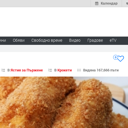
Календар
ини
Обяви
Свободно време
Видео
Градове
eTV
0
В
Ястия за Пържене
В
Крокети
Видяна 167,666 пъти