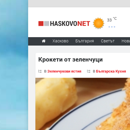
°C
33
Хасково
България
Светът
Нов
Крокети от зеленчуци
В
Зеленчукови ястия
В
Българска Кухня