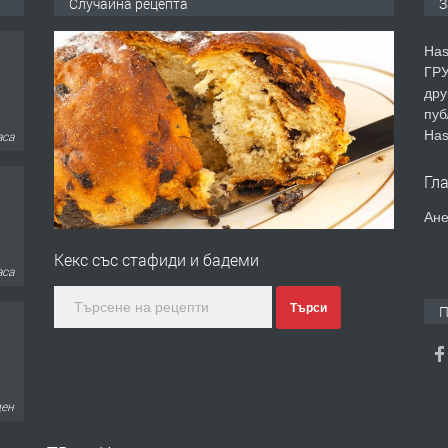
Случайна рецепта
З
Has
ГРУ
дру
пуб
Has
аса
Гл
Ане
Кекс със стафиди и бадеми
аса
Търси
П
ден