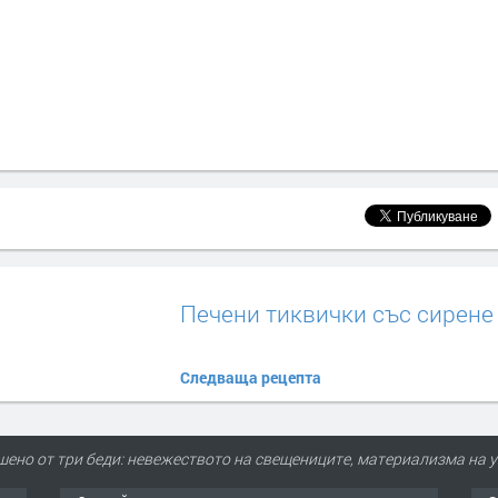
Печени тиквички със сирене
Следваща рецепта
шено от три беди: невежеството на свещениците, материализма на у