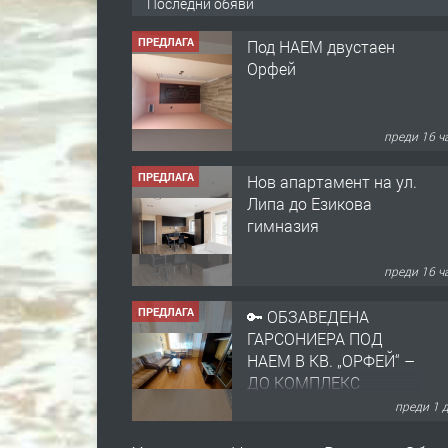
Последни обяви
ПРЕДЛАГА
Под НАЕМ двустаен
Орфей
преди 16 ч
ПРЕДЛАГА
Нов апартамент на ул.
Липа до Езикова
гимназия
преди 16 ч
ПРЕДЛАГА
🔑 ОБЗАВЕДЕНА
ГАРСОНИЕРА ПОД
НАЕМ В КВ. „ОРФЕЙ“ –
ДО КОМПЛЕКС
„ВЕСПРЕМ“, ГР.
преди 1 
ХАСКОВО
ПРЕДЛАГА