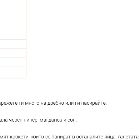
арежете ги много на дребно или ги пасирайте.
ла черен пипер, магданоз и сол.
ят крокети, които се панират в останалите яйца, галетата