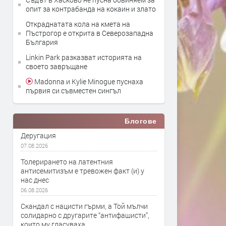
опит за контрабанда на кокаин и злато
Откраднатата кола на кмета на
Пъстрогор е открита в Северозападна
България
Linkin Park разказват историята на
своето завръщане
Madonna и Kylie Minogue пуснаха
първия си съвместен сингъл
Блогове
Деругация
07.08.2026
Толерирането на латентния
антисемитизъм е тревожен факт (и) у
нас днес
06.08.2026
Скандал с нацисти гърми, а Той мълчи
солидарно с другарите “антифашисти”,
които му гласуваха