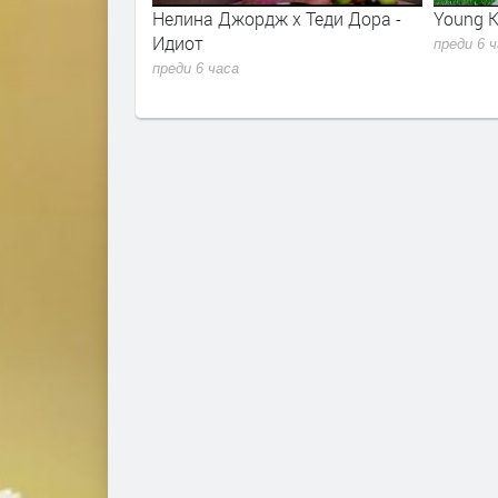
r - Sugar Talking
Нелина Джордж x Теди Дора -
Young K
lla 2026
Идиот
преди 6 
преди 6 часа