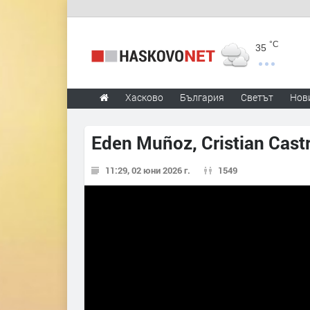
°C
35
Хасково
България
Светът
Нов
Eden Muñoz, Cristian Cast
11:29, 02 юни 2026 г.
1549