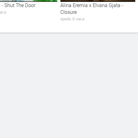
 - Shut The Door
Alina Eremia x Elvana Gjata -
Closure
часа
преди 6 часа