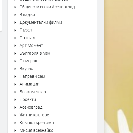
Kiss - Forever
"Bésame Mucho" Alfredo
Общински сесии Асеновград
Rodriguez Trio Live at Mon
преди 7 часа
В кадър
Jazz Festival
Документални филми
преди 7 часа
Пъзел
По пътя
Арт Момент
България в мен
От мерак
Вкусно
Направи сам
Анимации
Без коментар
Проекти
Асеновград
Житни кръгове
Компютърен свят
Мисия всезнайко