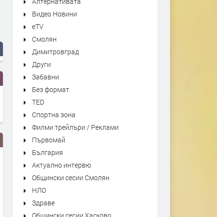
Алтернативата
Видео Новини
eTV
Смолян
Димитровград
Други
Забавни
Без формат
TED
Спортна зона
Филми трейлъри / Реклами
Първомай
България
Актуално интервю
Общински сесии Смолян
НЛО
Здраве
Общински сесии Хасково