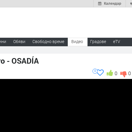
Календар
ини
Обяви
Свободно време
Видео
Градове
eTV
ro - OSADÍA
0
0
0