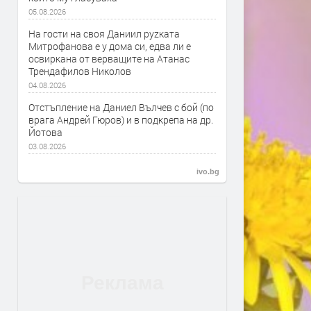
05.08.2026
На гости на своя Даниил руzката
Митрофанова е у дома си, едва ли е
освиркана от верващите на Атанас
Трендафилов Николов
04.08.2026
Отстъпление на Даниел Вълчев с бой (по
врага Андрей Гюров) и в подкрепа на др.
Йотова
03.08.2026
ivo.bg