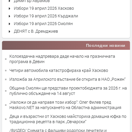
Димитър Аврамов
Избори 19 април 2026 Хасково
Избори 19 април 2026 Кърджали
Избори 19 април 2026 Смолян
ДЕНЯТ с В. Дремджиев
Последни новини
Колоездачна надпревара даде начало на празничната
програма в Девин
Четири автомобила катастрофираха край Хасково
Изложба за Априлското въстание бе открита в НАО „Рожен“
Община Смолян ще представи проектобюджета за 2026 г. на
публично обсъждане на 14 август
„Наложи се да направя този избор“: Олег Филев пред
Haskovo.NET за напускането на Областна администрация
Деца и възрастни от Хасково майсториха домашна юфка по
традиционна рецепта в парк „Овчарски“
/ВИДЕО/ Схемата с фалшиви родопски лечители и