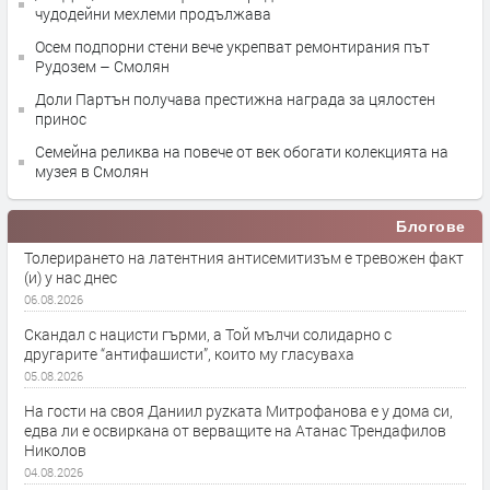
чудодейни мехлеми продължава
Осем подпорни стени вече укрепват ремонтирания път
Рудозем – Смолян
Доли Партън получава престижна награда за цялостен
принос
Семейна реликва на повече от век обогати колекцията на
музея в Смолян
Блогове
Толерирането на латентния антисемитизъм е тревожен факт
(и) у нас днес
06.08.2026
Скандал с нацисти гърми, а Той мълчи солидарно с
другарите “антифашисти”, които му гласуваха
05.08.2026
На гости на своя Даниил руzката Митрофанова е у дома си,
едва ли е освиркана от верващите на Атанас Трендафилов
Николов
04.08.2026