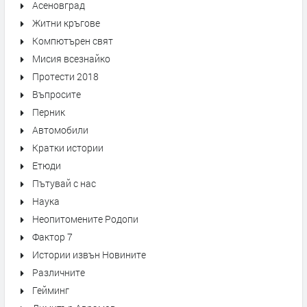
Асеновград
Житни кръгове
Компютърен свят
Мисия всезнайко
Протести 2018
Въпросите
Перник
Автомобили
Кратки истории
Етюди
Пътувай с нас
Наука
Неопитомените Родопи
Фактор 7
Истории извън Новините
Различните
Гейминг