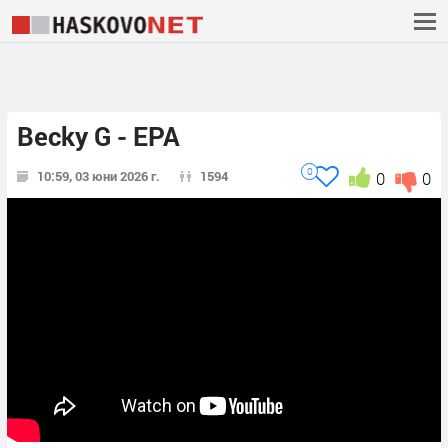
Becky G - EPA
0
10:59, 03 юни 2026 г.
1594
0
0