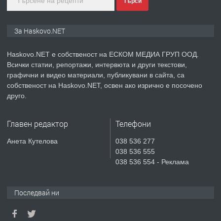
Търси
преди 3 дни
ПРЕДЛАГА
ПРОСТОРЕН ТРИСТАЕН
За Haskovo.NET
АПАРТАМЕНТ В НОВА СГРАДА КВ.
КУБА
Haskovo.NET е собственост на ЕСКОМ МЕДИА ГРУП ООД.
Всички статии, репортажи, интервюта и други текстови,
преди 3 дни
графични и видео материали, публикувани в сайта, са
собственост на Haskovo.NET, освен ако изрично е посочено
ПРЕДЛАГА
Продавам парцел в гр. Хасково кв.
друго.
Хисаря до ток, вода,канализация,
асфалт 0889 537 426
Главен редактор
Телефони
преди 3 дни
Анета Кутелова
038 536 277
038 536 555
ПРЕДЛАГА
СГЛОБЯВАНЕ НА МЕБЕЛИ.
038 536 554 - Реклама
Последвай ни
преди 3 дни