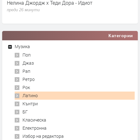
Нелина Джордж x Теди Дора - Идиот
Y
преди 26 минути
п
Категории
Музика
Поп
Джаз
Рап
Ретро
Рок
Латино
Кънтри
БГ
Класическа
Електронна
Избор на редактора