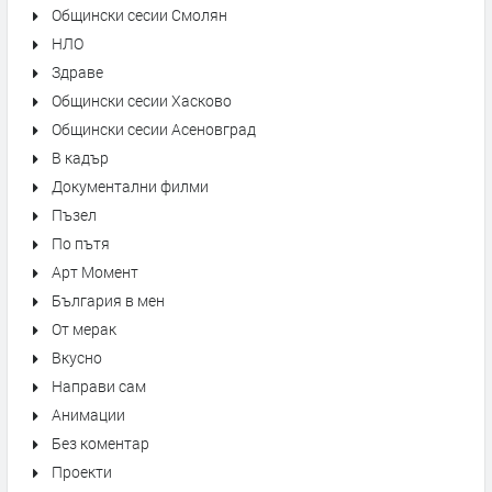
Общински сесии Смолян
НЛО
Здраве
Общински сесии Хасково
Общински сесии Асеновград
В кадър
Документални филми
Пъзел
По пътя
Арт Момент
България в мен
От мерак
Вкусно
Направи сам
Анимации
Без коментар
Проекти