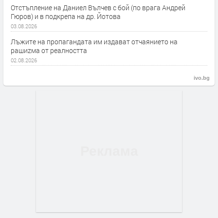
Отстъпление на Даниел Вълчев с бой (по врага Андрей
Гюров) и в подкрепа на др. Йотова
03.08.2026
Лъжите на пропагандата им издават отчаянието на
рашиzма от реалността
02.08.2026
ivo.bg