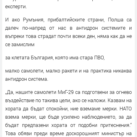
експерти.
И ако Румъния, прибалтийските страни, Полша са
далеч по-напред от нас в антидрон системите и
въпреки това страдат почти всеки ден, няма как да не
се замислим
за клетата България, която има стара ПВО,
малко самолети, малко ракети и на практика никаква
антидрон система.
„Да, нашите самолети МиГ-29 са подготвени за огнево
въздействие по такива цели, ако се наложи. Казвам на
хората да бъдат спокойни, ние вземаме мерки. НАТО
взема мерки, ще бъде усилено наблюдението, за да
бъдат предпазени хората от подобни притеснения.“
Това обяви преди време доскорошният министър на