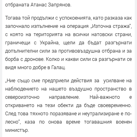
отбраната Атанас Запрянов.
Тогава той продължи с успокоенията, като разказа как
започнало изпълнение на операция „Източна стража“,
с която на територията на всички натовски страни,
граничещи с Украйна, щели да бъдат разгърнати
допълнителни сили за противовъздушна отбрана и за
борба с дронове. Колко и какви сили са разгърнати се
видя много добре в Галац.
„Ние също сме предприели действия за усилване на
наблюдението на нашето въздушно пространство в
североизточно направление. Най-важното е
откриването на тези обекти да бъде своевременно.
След това тяхното поразяване и неутрализиране е по-
лесно“, каза по онова време тогавашния военен
министър.