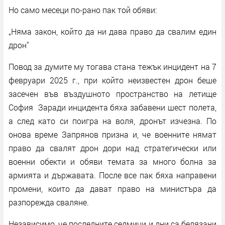
Но само месеци по-рано пак той обяви:
„Няма закон, който да ни дава право да свалим един
дрон"
Повод за думите му тогава стана тежък инцидент на 7
февруари 2025 г., при който неизвестен дрон беше
засечен във въздушното пространство на летище
София Заради инцидента бяха забавени шест полета,
а след като си поигра на воля, дронът изчезна. По
онова време Запрянов призна и, че военните нямат
право да свалят дрон дори над стратегически или
военни обекти и обяви темата за много болна за
армията и държавата. После все пак бяха направени
промени, които да дават право на министъра да
разпорежда сваляне.
Независимо, че последните седмици и дни са белязани