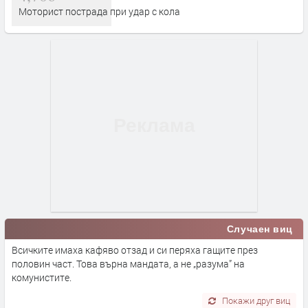
Моторист пострада при удар с кола
Случаен виц
Всичките имаха кафяво отзад и си перяха гащите през
половин част. Това върна мандата, а не „разума” на
комунистите.
Покажи друг виц