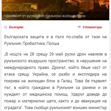
Удареният от руски дрон румънски жилищен блок
България
0 Коментара
Българската защита е в пъти по-слаба от тази на
Румъния, Прибалтика, Полша
„В нощта на 28 срещу 29 май руски дрон навлезе в
румънското въздушно пространство, в нарушение на
международното право. Дронът, който беше част от
атака срещу Украйна, се разби и експлодира на
покрива на жилищен блок в Галац. Това бе първият
път, в който граждани в Румъния са ранени и се
нуждаят от медицинска помощ. Ударът доведе до
пожар и материални щети, както и до евакуация на
сградата“. Това съобщи румънският външен министър