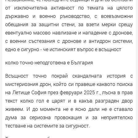
от изключителна активност по темата на цялото
държавно и военно ръководство, с всевъзможни
обещания за защитни стени, за взети мерки срещу
евентуално масово навлизане и нападение с дронове,
с военни състезания с дронове и антидрон системи,
едно е сигурно - че истинският въпрос е всъщност
колко точно неподготвена е България
Всъщност точно покрай скандалната история с
мистериозния дрон, който си правеше каквото поиска
на Летище София през февруари 2025 г., лъсна в прав
текст колко гол е царят и в какъв разграден двор
живеем. И до момента не е ясно дали не е ставало
дума за сериозна провокация и за неприятелско
тестване на системите за сигурност.