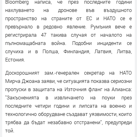
Bloomberg написа, че през последните години
нахлуването на дронове във въздушното
пространство на страните от ЕС и НАТО се е
превърнало в редовно явление. Румъния вече е
регистрирала 47 такива случая от началото на
пълномащабната война. Подобни инциденти се
случиха и в Полша, Финландия, Латвия, Литва,
Естония.
Доскорошният зам.-генерален секретар на НАТО
Мирча Джоана заяви, че ситуацията показва сериозни
пропуски в защитата на Източния фланг на Алианса:
''Закъсненията в извличането на поуки през
последните четири години и липсата на военно и
технологично оборудване създават уязвимости, които
трябва да бъдат незабавно отстранени'', предупреди
той.