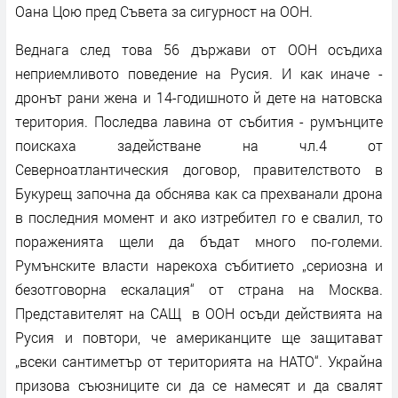
Оана Цою пред Съвета за сигурност на ООН.
Веднага след това 56 държави от ООН осъдиха
неприемливото поведение на Русия. И как иначе -
дронът рани жена и 14-годишното й дете на натовска
територия. Последва лавина от събития - румънците
поискаха задействане на чл.4 от
Северноатлантическия договор, правителството в
Букурещ започна да обснява как са прехванали дрона
в последния момент и ако изтребител го е свалил, то
пораженията щели да бъдат много по-големи.
Румънските власти нарекоха събитието „сериозна и
безотговорна ескалация“ от страна на Москва.
Представителят на САЩ в ООН осъди действията на
Русия и повтори, че американците ще защитават
„всеки сантиметър от територията на НАТО“. Украйна
призова съюзниците си да се намесят и да свалят