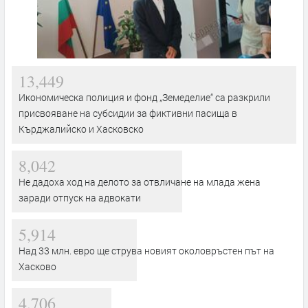
13,449
Икономическа полиция и фонд „Земеделие“ са разкрили
присвояване на субсидии за фиктивни пасища в
Кърджалийско и Хасковско
8,042
Не дадоха ход на делото за отвличане на млада жена
заради отпуск на адвокати
5,914
Над 33 млн. евро ще струва новият околовръстен път на
Хасково
4,706