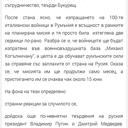
сътрудничество, твърди Букурещ.
После стана ясно, че изпращането на 100-те
италиански войници в Румъния е всъщност в рамките
на планирана мисия и тя просто била изтеглена две
седмици по-рано. Разбра се и, че войниците ще бъдат
изпратени във военновъздушната база „Михаил
Когълничану“, а целта е да обучават румънските сили
за справяне със заплахите от страна на Русия. Оказа
се, че мисията им ще продължи само месец, а
пристигането им се очаква чак около 15 юни.
На фона на тези определено
странни реакции за случилото се,
дойдоха още по-невнятни твърдения на руския
президент Владимир Путин и Дмитрий Медведев.