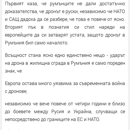
Първият каза, че румънците не дали достатъчно
доказателства, че дронът е руски, независимо че НАТО
и САЩ дадоха да се разбере, че това е повече от ясно.
Вторият пък в познатия си стил нареди на
европейците да си затварят устата, защото дронът в
Румъния бил само началото.
Всъщност стана ясно едно единствено нещо - ударът
на дрона в жилищна сграда в Румъния е само пореден
знак, че
Европа остава много уязвима за съвременната война
с дронове,
независимо че вече повече от четири години е близо
до боевете между Русия и Украйна, случващи се
непосредствено до границите на ЕС и НАТО.