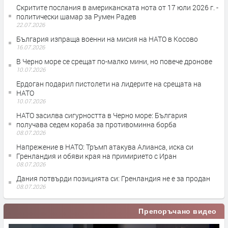
Скритите послания в американската нота от 17 юли 2026 г. -
политически шамар за Румен Радев
22.07.2026
България изпраща военни на мисия на НАТО в Косово
16.07.2026
В Черно море се срещат по-малко мини, но повече дронове
10.07.2026
Ердоган подарил пистолети на лидерите на срещата на
НАТО
10.07.2026
НАТО засилва сигурността в Черно море: България
получава седем кораба за противоминна борба
08.07.2026
Напрежение в НАТО: Тръмп атакува Алианса, иска си
Гренландия и обяви края на примирието с Иран
08.07.2026
Дания потвърди позицията си: Гренландия не е за продан
08.07.2026
Препоръчано видео