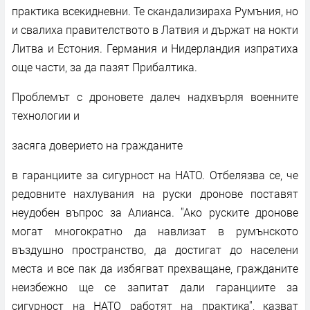
практика всекидневни. Те скандализираха Румъния, но
и свалиха правителството в Латвия и държат на нокти
Литва и Естония. Германия и Нидерландия изпратиха
още части, за да пазят Прибалтика.
Проблемът с дроновете далеч надхвърля военните
технологии и
засяга доверието на гражданите
в гаранциите за сигурност на НАТО. Отбелязва се, че
редовните нахлувания на руски дронове поставят
неудобен въпрос за Алианса. ''Ако руските дронове
могат многократно да навлизат в румънското
въздушно пространство, да достигат до населени
места и все пак да избягват прехващане, гражданите
неизбежно ще се запитат дали гаранциите за
сигурност на НАТО работят на практика'', казват