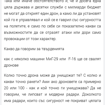
Така или иначе обстоятелството и, че и досега една
цяла държава и десетки служби с милиарди бюджет
не могат да открият един дрон, а камо ли да установят
кой го е управлявал и кой се е гаврил със сигурността
на полетите, е само по себе си показателно какви са
възможностите да се отразят атаки или дори само
провокации от този характер.
Какво да говорим за твърденията
как с няколко машини МиГ-29 или F-16 ще се свалят
дронове
Колко точно дрона може да унищожат те? С колко и
какви точно ракети? Ами ако дроновете са примерно
20 или 100 - как и кой точно ги унищожава? Да не
говорим, че липсват и модерни радари. Доколкото
има радари, които със сигурност не покриват цялата