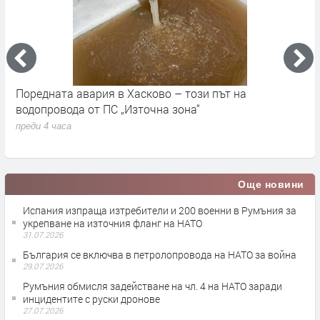
До 36 градуса и слънчево време в България днес
О
с
преди 14 часа
п
Още новини
Испания изпраща изтребители и 200 военни в Румъния за
укрепване на източния фланг на НАТО
31.07.2026
България се включва в петролопровода на НАТО за война
29.07.2026
Румъния обмисля задействане на чл. 4 на НАТО заради
инцидентите с руски дронове
27.07.2026