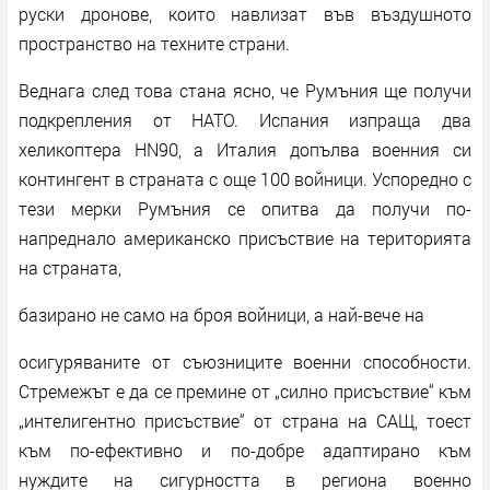
руски дронове, които навлизат във въздушното
пространство на техните страни.
Веднага след това стана ясно, че Румъния ще получи
подкрепления от НАТО. Испания изпраща два
хеликоптера HN90, а Италия допълва военния си
контингент в страната с още 100 войници. Успоредно с
тези мерки Румъния се опитва да получи по-
напреднало американско присъствие на територията
на страната,
базирано не само на броя войници, а най-вече на
осигуряваните от съюзниците военни способности.
Стремежът е да се премине от „силно присъствие“ към
„интелигентно присъствие“ от страна на САЩ, тоест
към по-ефективно и по-добре адаптирано към
нуждите на сигурността в региона военно