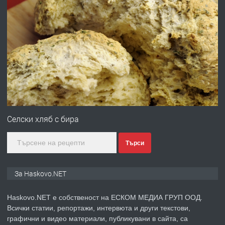
преди 3 дни
ПРЕДЛАГА
№4120 Магазин/Офис под наем в кв.
Любен Каравелов, Хасково-близо до
градската градина!
преди 3 дни
ПРЕДЛАГА
ПРОСТОРЕН ТРИСТАЕН
АПАРТАМЕНТ В НОВА СГРАДА КВ.
Селски хляб с бира
КУБА
Търси
преди 4 дни
ПРЕДЛАГА
Продавам парцел в гр. Хасково кв.
За Haskovo.NET
Хисаря до ток, вода,канализация,
асфалт 0889 537 426
Haskovo.NET е собственост на ЕСКОМ МЕДИА ГРУП ООД.
Всички статии, репортажи, интервюта и други текстови,
преди 4 дни
графични и видео материали, публикувани в сайта, са