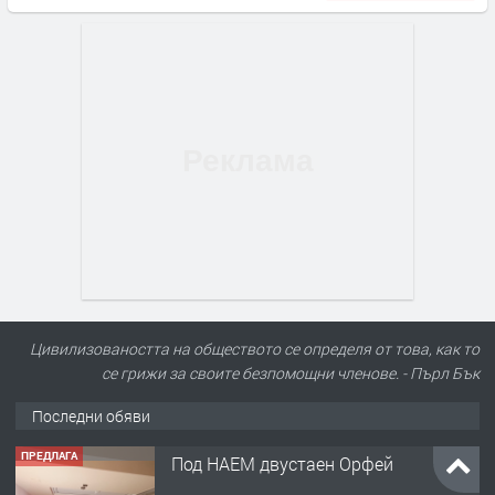
Цивилизоваността на обществото се определя от това, как то
се грижи за своите безпомощни членове. - Пърл Бък
Последни обяви
ПРЕДЛАГА
Нов апартамент на ул. Липа до
Езикова гимназия