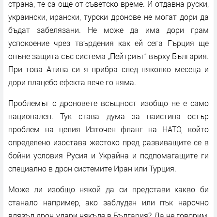
страна, те са още от съветско време. И отдавна руски,
украински, ирански, турски дронове не могат дори да
бъдат забелязани. Не може да има дори грам
успокоение чрез твърдения как ей сега Гърция ще
опъне защита със система „Пейтриът“ върху България.
При това Атина си я прибра след няколко месеца и
дори плацебо ефекта вече го няма.
Проблемът с дроновете всъщност изобщо не е само
национален. Тук става дума за наистина остър
проблем на целия Източен фланг на НАТО, който
определено изостава жестоко пред развиващите се в
бойни условия Русия и Украйна и подпомагащите ги
специално в дрон системите Иран или Турция.
Може ли изобщо някой да си представи какво би
станало например, ако заблуден или пък нарочно
влязъл дрон удари някъде в България? Да не говорим,