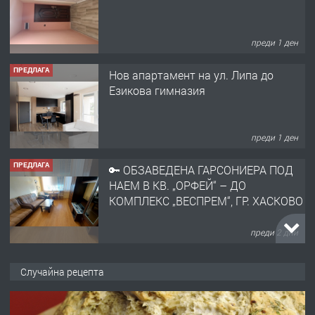
преди 1 ден
ПРЕДЛАГА
🔑 ОБЗАВЕДЕНА ГАРСОНИЕРА ПОД
НАЕМ В КВ. „ОРФЕЙ“ – ДО
КОМПЛЕКС „ВЕСПРЕМ“, ГР. ХАСКОВО
преди 2 дни
ПРЕДЛАГА
НАПЪЛНО ОБЗАВЕДЕН И
ОБОРУДВАН ТРИСТАЕН
АПАРТАМЕНТ В ЦЕНТЪРА НА ГР.
ХАСКОВО
преди 3 дни
ПРЕДЛАГА
Давам гараж под наем
Случайна рецепта