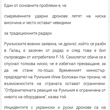
Един от основните проблеми е, че
съвременните ударни дронове летят на ниска
височина и често остават невидими
за традиционните радари.
Румънските военни заявиха, че дронът, който се разби
в Галац, е засечен от радар и след това е бил
съпроводен от изтребители F-16. Самолетът обаче се е
спуснал толкова ниско, че е избегнал прехващане, за
да не стане по-лошо. Временният министър-
председател на Румъния Илие Боложан пък призна, че
възможностите на страната остават ограничени.
''Отбранителната реакция на Румъния е ограничена от
нивото на оборудване'', казва той.
Инцидентите с украински и руски дронове са на