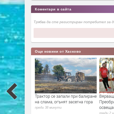
Коментари в сайта
Трябва да сте регистриран потребител за 
Още новини от Хасково
ти от Хасково,
Трактор се запали при балиране
Вярващ
ела от областта
на слама, огънят засегна гора
Преобр
освеща
преди 38 минути
преди 2 