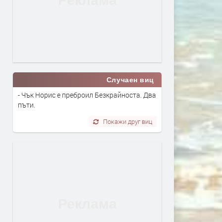
Случаен виц
- Чък Норис е преброил Безкрайноста. Два
пъти.
Покажи друг виц