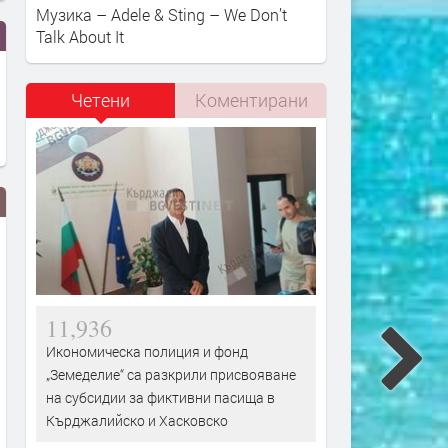
Музика – Adele & Sting – We Don’t
Talk About It
Четени
Коментирани
11,936
Икономическа полиция и фонд
„Земеделие“ са разкрили присвояване
Фестивал „На Хармана“
Тополовград запазва
на субсидии за фиктивни пасища в
превръща посетителите в
маломерните паралелки 
Кърджалийско и Хасковско
участници – традициите
училищата в Синапово и
оживяват
Хлябово