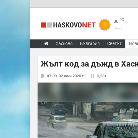
°C
36
Хасково
България
Светът
Нов
Жълт код за дъжд в Хас
07:09, 02 юни 2026 г.
3,231