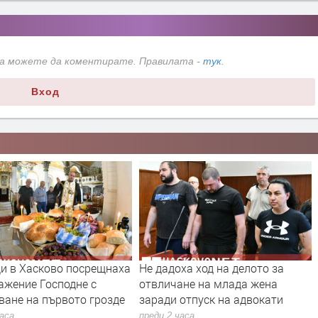
да можете да коментирате. Правилата -
тук
.
Вход
и в Хасково посрещнаха
Не дадоха ход на делото за
ажение Господне с
отвличане на млада жена
ване на първото грозде
заради отпуск на адвокати
часа
преди 2 часа