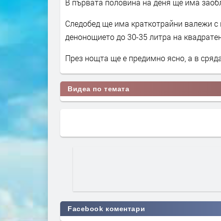
В първата половина на деня ще има заобл
Следобед ще има краткотрайни валежи с 
денонощието до 30-35 литра на квадратен
През нощта ще е предимно ясно, а в сряд
Видеа по темата
Facebook коментари