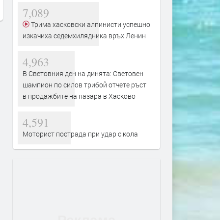
7,089
преди 3 часа
преди 4 часа
Трима хасковски алпинисти успешно
изкачиха седемхилядника връх Ленин
4,963
В Световния ден на динята: Световен
шампион по силов трибой отчете ръст
в продажбите на пазара в Хасково
4,591
Моторист пострада при удар с кола