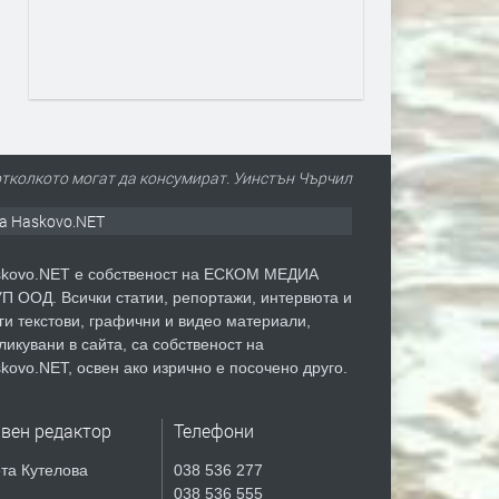
отколкото могат да консумират. Уинстън Чърчил
а Haskovo.NET
kovo.NET е собственост на ЕСКОМ МЕДИА
П ООД. Всички статии, репортажи, интервюта и
ги текстови, графични и видео материали,
ликувани в сайта, са собственост на
kovo.NET, освен ако изрично е посочено друго.
авен редактор
Телефони
та Кутелова
038 536 277
038 536 555