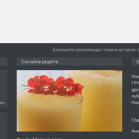
Балканите произвеждат повече история, 
Случайна рецепта
З
Has
ГРУ
дру
пуб
Has
ден
Гл
Ане