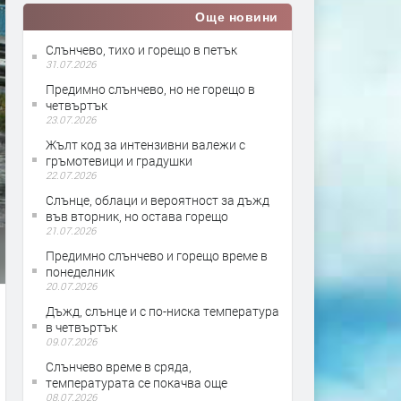
Още новини
Слънчево, тихо и горещо в петък
31.07.2026
Предимно слънчево, но не горещо в
четвъртък
23.07.2026
Жълт код за интензивни валежи с
гръмотевици и градушки
22.07.2026
Слънце, облаци и вероятност за дъжд
във вторник, но остава горещо
21.07.2026
Предимно слънчево и горещо време в
понеделник
20.07.2026
Дъжд, слънце и с по-ниска температура
в четвъртък
09.07.2026
Слънчево време в сряда,
температурата се покачва още
08.07.2026