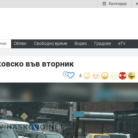
Календар
ини
Обяви
Свободно време
Видео
Градове
eTV
ковско във вторник
0
4