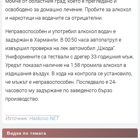
момче от областния град, което е прегледано и
освободено за домашно лечение. Пробите за алкохол
и наркотици на водачите са отрицателни.
Неправоспособен и употребил алкохол водач е
задържан в Харманли. В 00:50 часа автопатрул е
извършил проверка на лек автомобил „Шкода“.
Униформените са тествали с дрегер 33-годишния мъж.
Уредът показал наличие на 1,58 промила алкохол в
издишания въздух. В хода на контрола се установило,
че мъжът е неправоспособен. Последвало е 24-
часовото му задържане по заведеното бързо
производство.
Източник:
Haskovo.NET
Видеа по темата