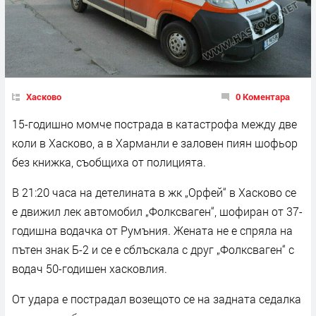
Хасково
0 Коментара
15-годишно момче пострада в катастрофа между две
коли в Хасково, а в Харманли е заловен пиян шофьор
без книжка, съобщиха от полицията.
В 21:20 часа на детелината в жк „Орфей“ в Хасково се
е движил лек автомобил „Фолксваген“, шофиран от 37-
годишна водачка от Румъния. Жената не е спряла на
пътен знак Б-2 и се е сблъскала с друг „Фолксваген“ с
водач 50-годишен хасковлия.
От удара е пострадал возещото се на задната седалка