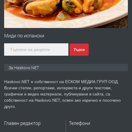
преди 2 дни
ПРЕДЛАГА
СГЛОБЯВАНЕ НА МЕБЕЛИ.
Миди по испански
Търси
преди 2 дни
ПРЕДЛАГА
№4119 Едностаен обзаведен
За Haskovo.NET
апартамент под наем в кв.
Училищни, гр. Хасково.
Haskovo.NET е собственост на ЕСКОМ МЕДИА ГРУП ООД.
Всички статии, репортажи, интервюта и други текстови,
преди 3 дни
графични и видео материали, публикувани в сайта, са
собственост на Haskovo.NET, освен ако изрично е посочено
ПРЕДЛАГА
Къртене на бетон! Събаряне на
друго.
сгради!
Главен редактор
Телефони
преди 3 дни