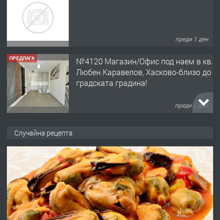
преди 1 ден
ПРЕДЛАГА
№4120 Магазин/Офис под наем в кв.
Любен Каравелов, Хасково-близо до
градската градина!
преди 2 дни
ПРЕДЛАГА
ПРОСТОРЕН ТРИСТАЕН
Случайна рецепта
АПАРТАМЕНТ В НОВА СГРАДА КВ.
КУБА
преди 2 дни
ПРЕДЛАГА
Продавам парцел в гр. Хасково кв.
Хисаря до ток, вода,канализация,
асфалт 0889 537 426