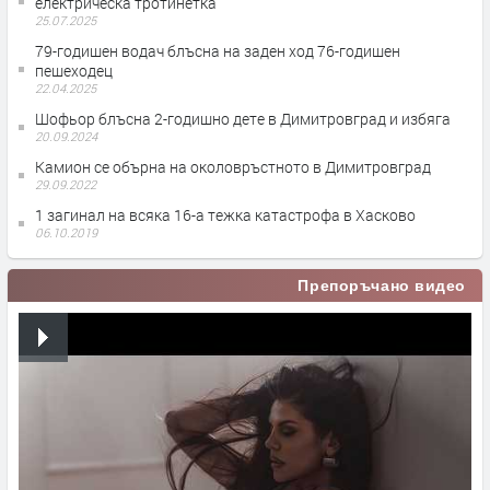
електрическа тротинетка
25.07.2025
79-годишен водач блъсна на заден ход 76-годишен
пешеходец
22.04.2025
Шофьор блъсна 2-годишно дете в Димитровград и избяга
20.09.2024
Камион се обърна на околовръстното в Димитровград
29.09.2022
1 загинал на всяка 16-а тежка катастрофа в Хасково
06.10.2019
Препоръчано видео