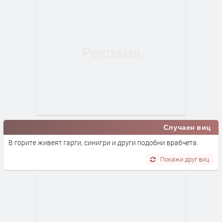
Случаен виц
В горите живеят гарги, синигри и други подобни врабчета.
Покажи друг виц