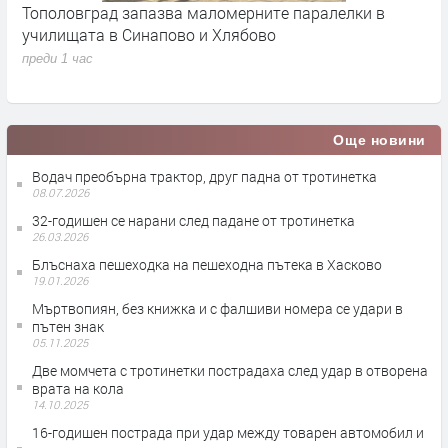
Тополовград запазва маломерните паралелки в
Б
училищата в Синапово и Хлябово
о
преди 1 час
п
Още новини
Водач преобърна трактор, друг падна от тротинетка
08.07.2026
32-годишен се нарани след падане от тротинетка
26.03.2026
Блъснаха пешеходка на пешеходна пътека в Хасково
19.01.2026
Мъртвопиян, без книжка и с фалшиви номера се удари в
пътен знак
05.11.2025
Две момчета с тротинетки пострадаха след удар в отворена
врата на кола
14.10.2025
16-годишен пострада при удар между товарен автомобил и