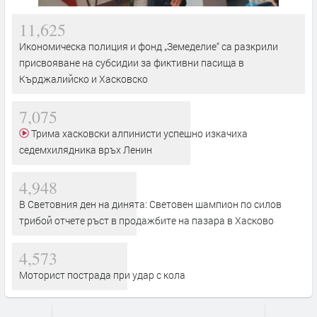
11,625
Икономическа полиция и фонд „Земеделие“ са разкрили
присвояване на субсидии за фиктивни пасища в
Кърджалийско и Хасковско
7,075
Трима хасковски алпинисти успешно изкачиха
седемхилядника връх Ленин
4,948
В Световния ден на динята: Световен шампион по силов
трибой отчете ръст в продажбите на пазара в Хасково
4,573
Моторист пострада при удар с кола