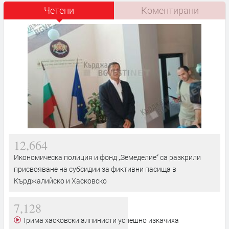
Четени
Коментирани
12,664
Икономическа полиция и фонд „Земеделие“ са разкрили
присвояване на субсидии за фиктивни пасища в
Кърджалийско и Хасковско
7,128
Трима хасковски алпинисти успешно изкачиха