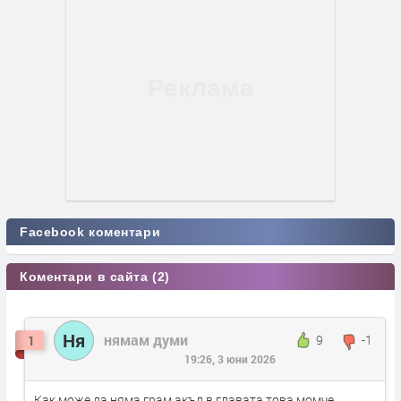
Facebook коментари
Коментари в сайта (2)
Ня
нямам думи
9
-1
1
19:26, 3 юни 2026
Как може да няма грам акъл в главата това момче