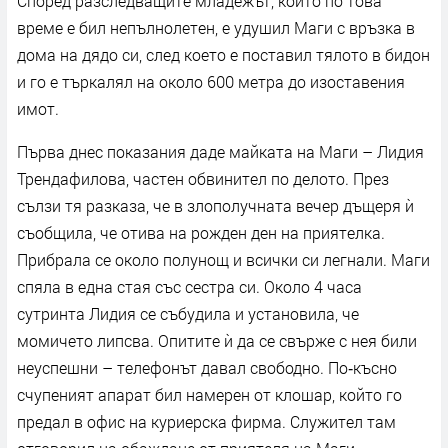
Според разследващите младежът, който по това
време е бил непълнолетен, е удушил Маги с връзка в
дома на дядо си, след което е поставил тялото в бидон
и го е търкалял на около 600 метра до изоставения
имот.
Първа днес показания даде майката на Маги – Лидия
Трендафилова, частен обвинител по делото. През
сълзи тя разказа, че в злополучната вечер дъщеря ѝ
съобщила, че отива на рожден ден на приятелка.
Прибрала се около полунощ и всички си легнали. Маги
спяла в една стая със сестра си. Около 4 часа
сутринта Лидия се събудила и установила, че
момичето липсва. Опитите ѝ да се свърже с нея били
неуспешни – телефонът давал свободно. По‑късно
счупеният апарат бил намерен от клошар, който го
предал в офис на куриерска фирма. Служител там