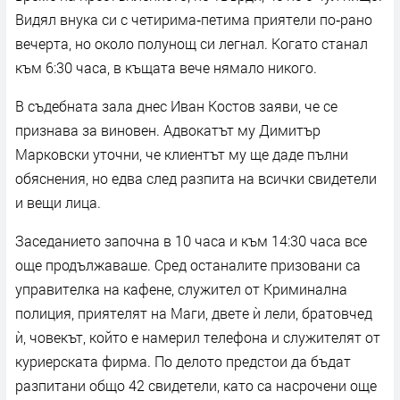
Видял внука си с четирима‑петима приятели по‑рано
вечерта, но около полунощ си легнал. Когато станал
към 6:30 часа, в къщата вече нямало никого.
В съдебната зала днес Иван Костов заяви, че се
признава за виновен. Адвокатът му Димитър
Марковски уточни, че клиентът му ще даде пълни
обяснения, но едва след разпита на всички
свидетели
и вещи лица.
Заседанието започна в 10 часа и към 14:30 часа все
още продължаваше. Сред останалите призовани са
управителка на кафене, служител от Криминална
полиция, приятелят на Маги, двете ѝ лели, братовчед
ѝ, човекът, който е намерил телефона и служителят от
куриерската фирма. По делото предстои да бъдат
разпитани общо 42 свидетели, като са насрочени още