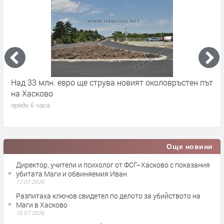
ът
Свиленград получава над 1,1 млн. евро за
С
почистване и укрепване на река Марица
п
п
преди 6 часа
п
Още новини
Директор, учители и психолог от ФСГ–Хасково с показания
убитата Маги и обвиняемия Иван
17.07.2026
Разпитаха ключов свидетел по делото за убийството на
Маги в Хасково
15.07.2026