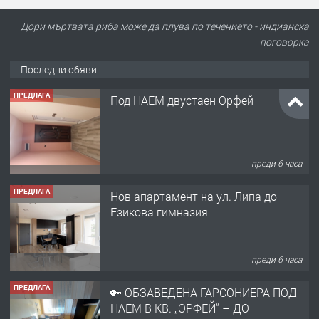
Дори мъртвата риба може да плува по течението - индианска
поговорка
Последни обяви
ПРЕДЛАГА
Нов апартамент на ул. Липа до
Езикова гимназия
преди 6 часа
ПРЕДЛАГА
🔑 ОБЗАВЕДЕНА ГАРСОНИЕРА ПОД
НАЕМ В КВ. „ОРФЕЙ“ – ДО
КОМПЛЕКС „ВЕСПРЕМ“, ГР. ХАСКОВО
преди 1 ден
ПРЕДЛАГА
НАПЪЛНО ОБЗАВЕДЕН И
ОБОРУДВАН ТРИСТАЕН