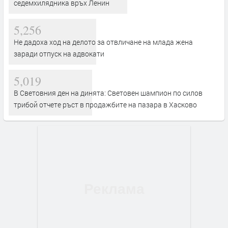
седемхилядника връх Ленин
5,256
Не дадоха ход на делото за отвличане на млада жена
заради отпуск на адвокати
5,019
В Световния ден на динята: Световен шампион по силов
трибой отчете ръст в продажбите на пазара в Хасково