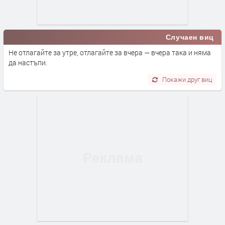
Случаен виц
Не отлагайте за утре, отлагайте за вчера — вчера така и няма
да настъпи.
Покажи друг виц