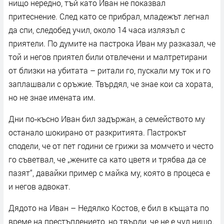
нищо нередно, тъй като Иван не показвал
притеснение. След като се прибрал, младежът легнал
да спи, следобед учил, около 14 часа излязъл с
приятели. По думите на пастрока Иван му разказал, че
той и негов приятел били отвлечени и малтретирани
от близки на убитата – ритали го, пускали му ток и го
заплашвали с оръжие. Твърдял, че знае кои са хората,
но не знае имената им.
Дни по‑късно Иван бил задържан, а семейството му
останало шокирано от разкритията. Пастрокът
сподели, че от пет години се грижи за момчето и често
го съветвал, че „жените са като цветя и трябва да се
пазят“, давайки пример с майка му, която в процеса е
и негов адвокат.
Дядото на Иван – Недялко Костов, е бил в къщата по
време на престъплението, но твърди, че не е чул нищо.