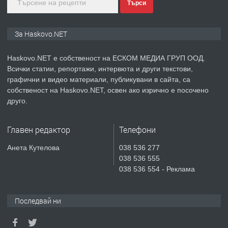
Търси
преди 3 дни
ПРЕДЛАГА
Продавам парцел в гр. Хасково кв.
За Haskovo.NET
Хисаря до ток, вода,канализация,
асфалт 0889 537 426
Haskovo.NET е собственост на ЕСКОМ МЕДИА ГРУП ООД.
Всички статии, репортажи, интервюта и други текстови,
преди 3 дни
графични и видео материали, публикувани в сайта, са
собственост на Haskovo.NET, освен ако изрично е посочено
ПРЕДЛАГА
СГЛОБЯВАНЕ НА МЕБЕЛИ.
друго.
Главен редактор
Телефони
преди 3 дни
Анета Кутелова
038 536 277
038 536 555
ПРЕДЛАГА
№4119 Едностаен обзаведен
038 536 554 - Реклама
апартамент под наем в кв.
Училищни, гр. Хасково.
Последвай ни
преди 3 дни