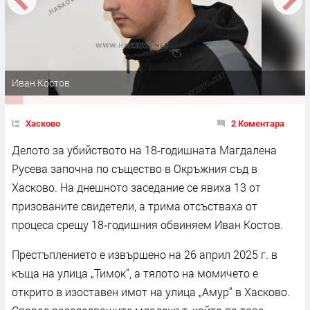
Иван Костов
Хасково
2 Коментара
Делото за убийството на 18‑годишната Магдалена
Русева започна по същество в Окръжния съд в
Хасково. На днешното заседание се явиха 13 от
призованите
свидетели
, а трима отсъстваха от
процеса срещу 18‑годишния обвиняем Иван Костов.
Престъплението е извършено на 26 април 2025 г. в
къща на улица „Тимок“, а тялото на момичето е
открито в изоставен имот на улица „Амур“ в Хасково.