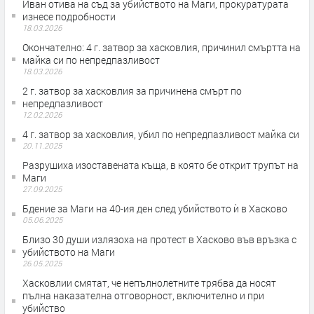
Иван отива на съд за убийството на Маги, прокуратурата
изнесе подробности
18.03.2026
Окончателно: 4 г. затвор за хасковлия, причинил смъртта на
майка си по непредпазливост
18.03.2026
2 г. затвор за хасковлия за причинена смърт по
непредпазливост
12.02.2026
4 г. затвор за хасковлия, убил по непредпазливост майка си
20.11.2025
Разрушиха изоставената къща, в която бе открит трупът на
Маги
27.09.2025
Бдение за Маги на 40-ия ден след убийството ѝ в Хасково
05.06.2025
Близо 30 души излязоха на протест в Хасково във връзка с
убийството на Маги
26.05.2025
Хасковлии смятат, че непълнолетните трябва да носят
пълна наказателна отговорност, включително и при
убийство