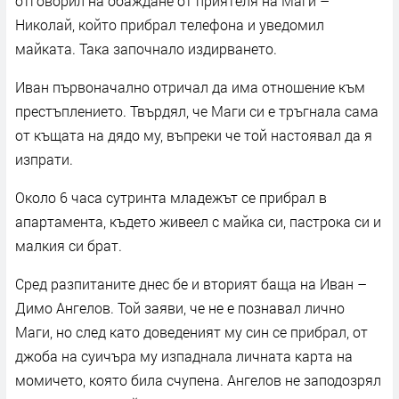
отговорил на обаждане от приятеля на Маги –
Николай, който прибрал телефона и уведомил
майката. Така започнало издирването.
Иван първоначално отричал да има отношение към
престъплението. Твърдял, че Маги си е тръгнала сама
от къщата на дядо му, въпреки че той настоявал да я
изпрати.
Около 6 часа сутринта младежът се прибрал в
апартамента, където живеел с майка си, пастрока си и
малкия си брат.
Сред разпитаните днес бе и вторият баща на Иван –
Димо Ангелов. Той заяви, че не е познавал лично
Маги, но след като доведеният му син се прибрал, от
джоба на суичъра му изпаднала личната карта на
момичето, която била счупена. Ангелов не заподозрял