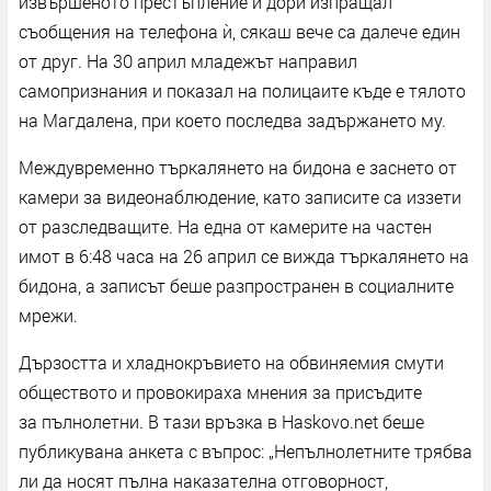
извършеното престъпление и дори изпращал
съобщения на телефона ѝ, сякаш вече са далече един
от друг. На 30 април младежът направил
самопризнания и показал на полицаите къде е тялото
на Магдалена, при което последва задържането му.
Междувременно търкалянето на бидона е заснето от
камери за видеонаблюдение, като записите са иззети
от разследващите. На една от камерите на частен
имот в 6:48 часа на 26 април се вижда търкалянето на
бидона, а записът беше разпространен в социалните
мрежи.
Дързостта и хладнокръвието на обвиняемия смути
обществото и провокираха мнения за присъдите
за пълнолетни. В тази връзка в Haskovo.net беше
публикувана анкета с въпрос: „Непълнолетните трябва
ли да носят пълна наказателна отговорност,