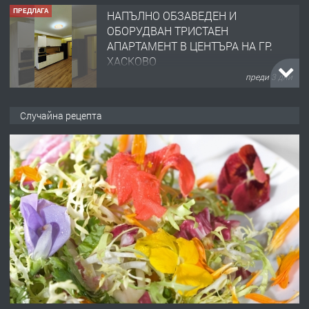
ПРЕДЛАГА
НАПЪЛНО ОБЗАВЕДЕН И
ОБОРУДВАН ТРИСТАЕН
АПАРТАМЕНТ В ЦЕНТЪРА НА ГР.
ХАСКОВО
преди 3 дни
ПРЕДЛАГА
Давам гараж под наем
Случайна рецепта
преди 3 дни
ПРЕДЛАГА
№4120 Магазин/Офис под наем в кв.
Любен Каравелов, Хасково-близо до
градската градина!
преди 3 дни
ПРЕДЛАГА
ПРОСТОРЕН ТРИСТАЕН