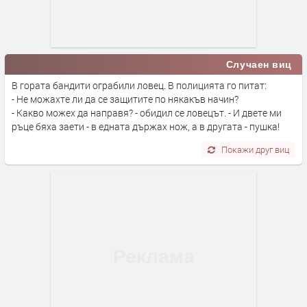
Случаен виц
В гората бандити ограбили ловец. В полицията го питат:
- Не можахте ли да се защитите по някакъв начин?
- Какво можех да направя? - обидил се ловецът. - И двете ми
ръце бяха заети - в едната държах нож, а в другата - пушка!
Покажи друг виц