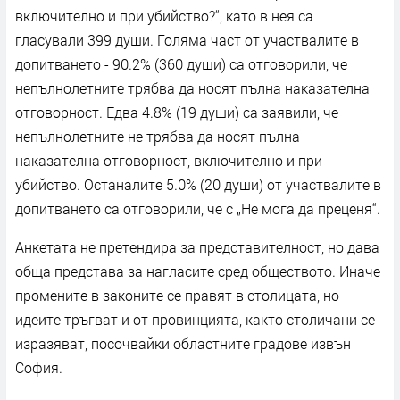
включително и при убийство?“, като в нея са
гласували 399 души. Голяма част от участвалите в
допитването - 90.2% (360 души) са отговорили, че
непълнолетните трябва да носят пълна наказателна
отговорност. Едва 4.8% (19 души) са заявили, че
непълнолетните не трябва да носят пълна
наказателна отговорност, включително и при
убийство. Останалите 5.0% (20 души) от участвалите в
допитването са отговорили, че с „Не мога да преценя“.
Анкетата не претендира за представителност, но дава
обща представа за нагласите сред обществото. Иначе
промените в законите се правят в столицата, но
идеите тръгват и от провинцията, както столичани се
изразяват, посочвайки областните градове извън
София.