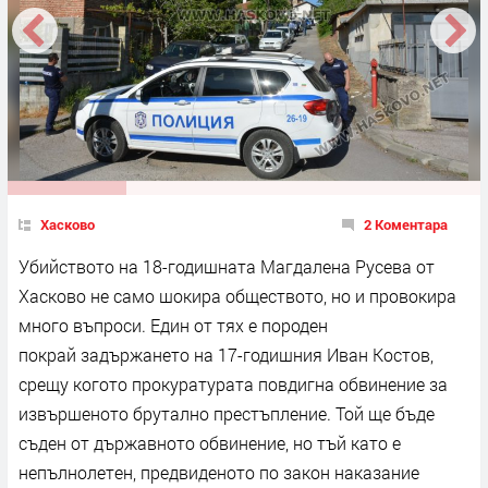
Хасково
2 Коментара
Убийството на 18-годишната Магдалена Русева от
Хасково не само шокира обществото, но и провокира
много въпроси. Един от тях е породен
покрай задържането на 17-годишния Иван Костов,
срещу когото прокуратурата повдигна обвинение за
извършеното брутално престъпление. Той ще бъде
съден от държавното обвинение, но тъй като е
непълнолетен, предвиденото по закон наказание