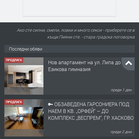
Ако сте силни, смели, ловки и много секси - приберете се в
къщи.Пияни сте. - стара градска поговорка
Последни обяви
ПРЕДЛАГА
Нов апартамент на ул. Липа до
Езикова гимназия
преди 1 ден
ПРЕДЛАГА
🔑 ОБЗАВЕДЕНА ГАРСОНИЕРА ПОД
НАЕМ В КВ. „ОРФЕЙ“ – ДО
КОМПЛЕКС „ВЕСПРЕМ“, ГР. ХАСКОВО
преди 2 дни