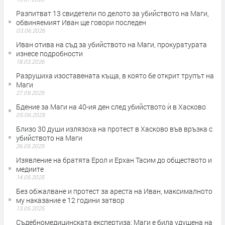
Разпитват 13 свидетели по делото за убийството на Маги,
обвиняемият Иван ще говори последен
03.06.2026
Иван отива на съд за убийството на Маги, прокуратурата
изнесе подробности
18.03.2026
Разрушиха изоставената къща, в която бе открит трупът на
Маги
27.09.2025
Бдение за Маги на 40-ия ден след убийството ѝ в Хасково
05.06.2025
Близо 30 души излязоха на протест в Хасково във връзка с
убийството на Маги
26.05.2025
Изявление на братята Ерол и Ерхан Тасим до обществото и
медиите
14.05.2025
Без обжалване и протест за ареста на Иван, максималното
му наказание е 12 години затвор
13.05.2025
Съдебномедицинската експертиза: Маги е била удушена на