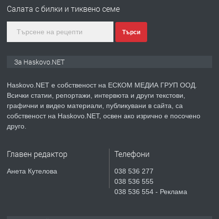
АПАРТАМЕНТ В НОВА СГРАДА КВ.
Салата с билки и тиквено семе
КУБА
Търси
преди 4 дни
ПРЕДЛАГА
Продавам парцел в гр. Хасково кв.
За Haskovo.NET
Хисаря до ток, вода,канализация,
асфалт 0889 537 426
Haskovo.NET е собственост на ЕСКОМ МЕДИА ГРУП ООД.
Всички статии, репортажи, интервюта и други текстови,
преди 4 дни
графични и видео материали, публикувани в сайта, са
собственост на Haskovo.NET, освен ако изрично е посочено
ПРЕДЛАГА
СГЛОБЯВАНЕ НА МЕБЕЛИ.
друго.
Главен редактор
Телефони
преди 4 дни
Анета Кутелова
038 536 277
038 536 555
ПРЕДЛАГА
№4119 Едностаен обзаведен
038 536 554 - Реклама
апартамент под наем в кв.
Училищни, гр. Хасково.