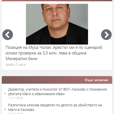
Позиция на Муса Чолак: Арестът ми е по сценарий,
Р
искам проверка за 3,3 млн. лева в община
п
Минерални бани
п
преди 2 часа
Още новини
Директор, учители и психолог от ФСГ–Хасково с показания
убитата Маги и обвиняемия Иван
17.07.2026
Разпитаха ключов свидетел по делото за убийството на
Маги в Хасково
15.07.2026