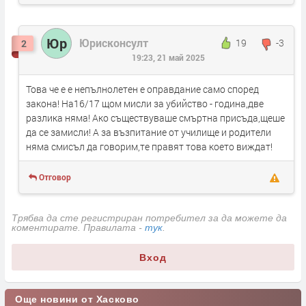
Юр
Юрисконсулт
19
-3
2
19:23, 21 май 2025
Това че е е непълнолетен е оправдание само според
закона! На16/17 щом мисли за убийство - година,две
разлика няма! Ако съществуваше смъртна присъда,щеше
да се замисли! А за възпитание от училище и родители
няма смисъл да говорим,те правят това което виждат!
Отговор
Трябва да сте регистриран потребител за да можете да
коментирате. Правилата -
тук
.
Вход
Още новини от Хасково