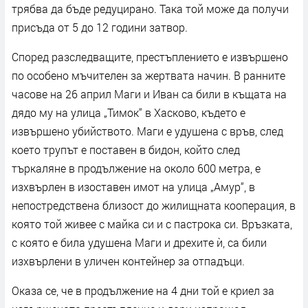
трябва да бъде редуцирано. Така той може да получи
присъда от 5 до 12 години затвор.
Според разследващите, престъплението е извършено
по особено мъчителен за жертвата начин. В ранните
часове на 26 април Маги и Иван са били в къщата на
дядо му на улица „Тимок“ в Хасково, където е
извършено убийството. Маги е удушена с връв, след
което трупът е поставен в бидон, който след
търкаляне в продължение на около 600 метра, е
изхвърлен в изоставен имот на улица „Амур“, в
непостредствена близост до жилищната кооперация, в
която той живее с майка си и с пастрока си. Връзката,
с която е била удушена Маги и дрехите ѝ, са били
изхвърлени в уличен контейнер за отпадъци.
Оказа се, че в продължение на 4 дни той е криел за