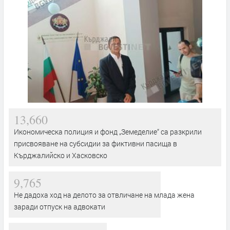
13,660
Икономическа полиция и фонд „Земеделие“ са разкрили
присвояване на субсидии за фиктивни пасища в
Кърджалийско и Хасковско
9,765
Не дадоха ход на делото за отвличане на млада жена
заради отпуск на адвокати