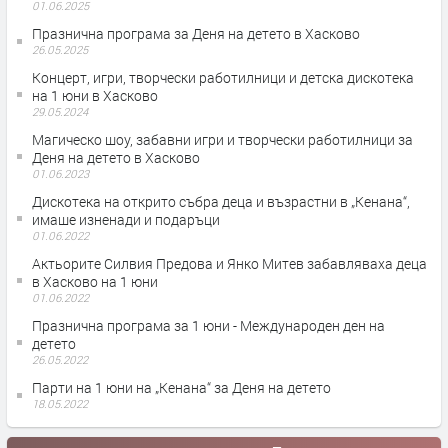
01.06.2025
Празнична програма за Деня на детето в Хасково
26.05.2025
Концерт, игри, творчески работилници и детска дискотека
на 1 юни в Хасково
29.05.2024
Магическо шоу, забавни игри и творчески работилници за
Деня на детето в Хасково
01.06.2023
Дискотека на открито събра деца и възрастни в „Кенана“,
имаше изненади и подаръци
01.06.2022
Актьорите Силвия Предова и Янко Митев забавляваха деца
в Хасково на 1 юни
01.06.2022
Празнична програма за 1 юни - Международен ден на
детето
26.05.2022
Парти на 1 юни на „Кенана“ за Деня на детето
18.05.2022