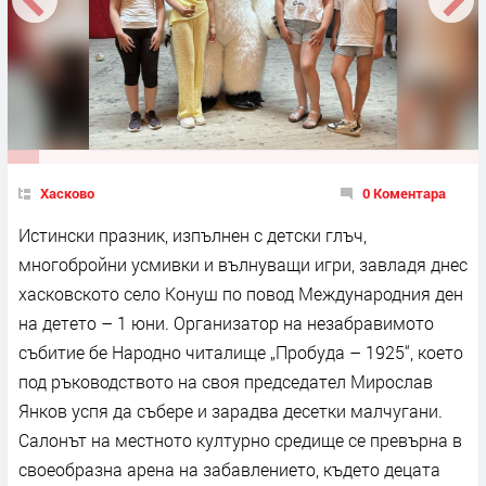
Хасково
0 Коментара
Истински празник, изпълнен с детски глъч,
многобройни усмивки и вълнуващи игри, завладя днес
хасковското село Конуш по повод Международния ден
на детето – 1 юни. Организатор на незабравимото
събитие бе Народно читалище „Пробуда – 1925“, което
под ръководството на своя председател Мирослав
Янков успя да събере и зарадва десетки малчугани.
Салонът на местното културно средище се превърна в
своеобразна арена на забавлението, където децата