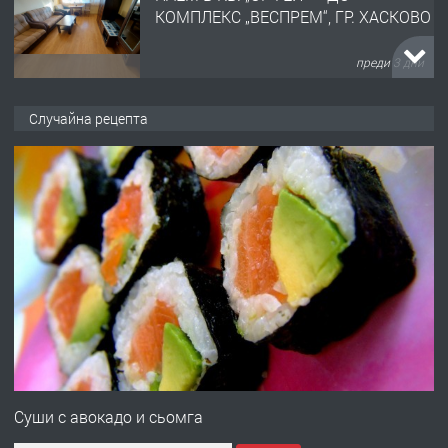
АПАРТАМЕНТ В ЦЕНТЪРА НА ГР.
ХАСКОВО
преди 4 дни
ПРЕДЛАГА
Давам гараж под наем
Случайна рецепта
преди 4 дни
ПРЕДЛАГА
№4120 Магазин/Офис под наем в кв.
Любен Каравелов, Хасково-близо до
градската градина!
преди 4 дни
ПРЕДЛАГА
ПРОСТОРЕН ТРИСТАЕН
АПАРТАМЕНТ В НОВА СГРАДА КВ.
Суши с авокадо и сьомга
КУБА