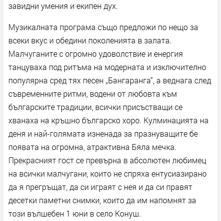
завидни умения и екипен дух.
Музикалната програма също предложи по нещо за
всеки вкус и обедини поколенията в залата.
Малчуганите с огромно удоволствие и енергия
танцуваха под ритъма на модерната и изключително
популярна сред тях песен „Бангаранга“, а веднага след
съвременните ритми, водени от любовта към
българските традиции, всички присъстващи се
хванаха на кръшно българско хоро. Кулминацията на
деня и най-голямата изненада за празнуващите бе
появата на огромна, атрактивна Бяла мечка.
Прекрасният гост се превърна в абсолютен любимец
на всички малчугани, които не спряха ентусиазирано
да я прегръщат, да си играят с нея и да си правят
десетки паметни снимки, които да им напомнят за
този вълшебен 1 юни в село Конуш.