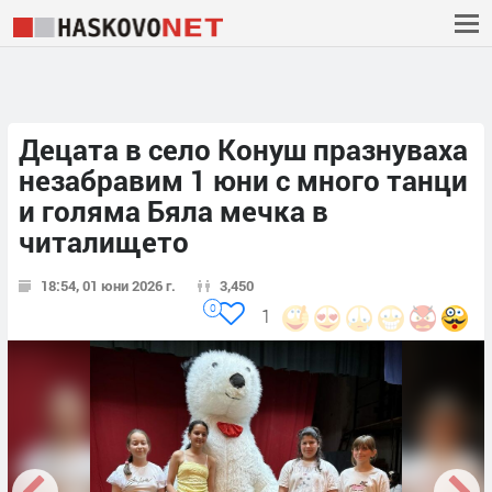
Децата в село Конуш празнуваха
незабравим 1 юни с много танци
и голяма Бяла мечка в
читалището
18:54, 01 юни 2026 г.
3,450
0
1