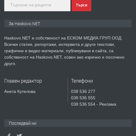
Търси
преди 5 дни
ПРЕДЛАГА
Продавам парцел в гр. Хасково кв.
За Haskovo.NET
Хисаря до ток, вода,канализация,
асфалт 0889 537 426
Haskovo.NET е собственост на ЕСКОМ МЕДИА ГРУП ООД.
Всички статии, репортажи, интервюта и други текстови,
преди 5 дни
графични и видео материали, публикувани в сайта, са
собственост на Haskovo.NET, освен ако изрично е посочено
ПРЕДЛАГА
СГЛОБЯВАНЕ НА МЕБЕЛИ.
друго.
Главен редактор
Телефони
преди 5 дни
Анета Кутелова
038 536 277
038 536 555
ПРЕДЛАГА
№4119 Едностаен обзаведен
038 536 554 - Реклама
апартамент под наем в кв.
Училищни, гр. Хасково.
Последвай ни
преди 5 дни