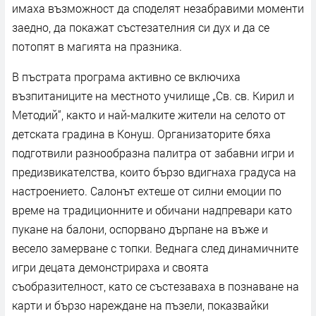
имаха възможност да споделят незабравими моменти
заедно, да покажат състезателния си дух и да се
потопят в магията на празника.
В пъстрата програма активно се включиха
възпитаниците на местното училище „Св. св. Кирил и
Методий“, както и най-малките жители на селото от
детската градина в Конуш. Организаторите бяха
подготвили разнообразна палитра от забавни игри и
предизвикателства, които бързо вдигнаха градуса на
настроението. Салонът ехтеше от силни емоции по
време на традиционните и обичани надпревари като
пукане на балони, оспорвано дърпане на въже и
весело замерване с топки. Веднага след динамичните
игри децата демонстрираха и своята
съобразителност, като се състезаваха в познаване на
карти и бързо нареждане на пъзели, показвайки