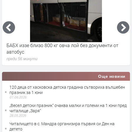
8 екипа огнеборци, доброволци и горски се включиха
П
в гасенето на два пожара в област Хасково
д
преди 1 час
п
Още новини
120 деца от хасковска детска градина сътвориха вълшебен
празник за 1 юни
01.06.2026
„Весел детски празник“ очаква малки и големи на 1 юни пред
читалище „Заря“
28.05.2026
Читалището в с. Мандра организира първия си Ден на
детето