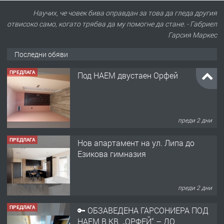
ПРЕДЛАГА
Под НАЕМ двустаен Орфей
Научих, че човек бива оправдан за това да гледа другия
отвисоко само, когато трябва да му помогне да стане. - Габриел
Гарсия Маркес
Последни обяви
преди 2 дни
ПРЕДЛАГА
Нов апартамент на ул. Липа до
Езикова гимназия
преди 2 дни
ПРЕДЛАГА
🔑 ОБЗАВЕДЕНА ГАРСОНИЕРА ПОД
НАЕМ В КВ. „ОРФЕЙ“ – ДО
КОМПЛЕКС „ВЕСПРЕМ“, ГР. ХАСКОВО
преди 3 дни
ПРЕДЛАГА
НАПЪЛНО ОБЗАВЕДЕН И
ОБОРУДВАН ТРИСТАЕН