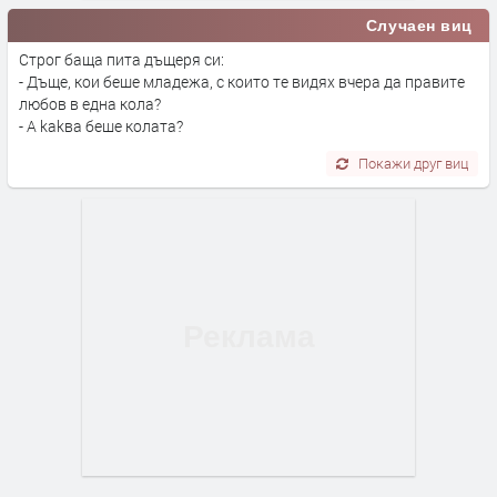
Случаен виц
Строг баща пита дъщеря си:
- Дъще, кои беше младежа, с които те видях вчера да правите
любов в една кола?
- A kakва беше колата?
Покажи друг виц