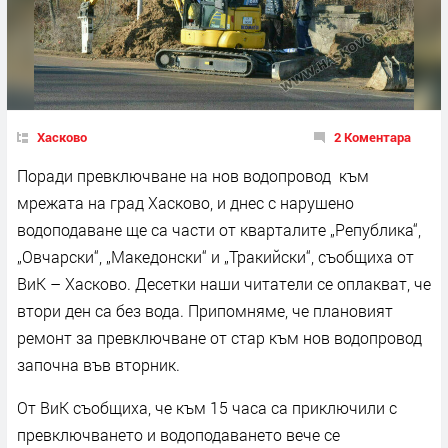
Хасково
2 Коментара
Поради превключване на нов водопровод към
мрежата на град Хасково, и днес с нарушено
водоподаване ще са части от кварталите „Република“,
„Овчарски“, „Македонски“ и „Тракийски“, съобщиха от
ВиК – Хасково. Десетки наши читатели се оплакват, че
втори ден са без вода. Припомняме, че плановият
ремонт за превключване от стар към нов водопровод
започна във вторник.
От ВиК съобщиха, че към 15 часа са приключили с
превключването и водоподаването вече се