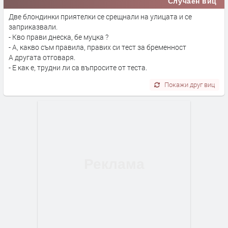
Случаен виц
Две блондинки приятелки се срещнали на улицата и се
заприказвали.
- Кво прави днеска, бе муцка ?
- А, какво съм правила, правих си тест за бременност
А другата отговаря.
- Е как е, трудни ли са въпросите от теста.
Покажи друг виц