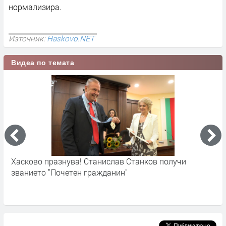
нормализира.
Източник:
Haskovo.NET
Видеа по темата
Хасково празнува! Станислав Станков получи
Х
званието "Почетен гражданин"