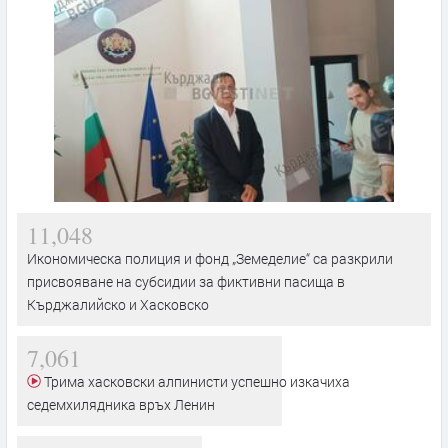
11,048
Икономическа полиция и фонд „Земеделие“ са разкрили
присвояване на субсидии за фиктивни пасища в
Кърджалийско и Хасковско
7,061
Трима хасковски алпинисти успешно изкачиха
седемхилядника връх Ленин