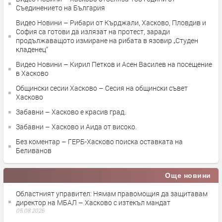
Съединението на България
Видео Новини – Рибари от Кърджали, Хасково, Пловдив и
София са готови да излязат на протест, заради
продължаващото измиране на рибата в язовир „Студен
кладенец“
Видео Новини – Кирил Петков и Асен Василев на посещение
в Хасково
Общински сесии Хасково – Сесия на общински съвет
Хасково
Забавни – Хасково е красив град.
Забавни – Хасково и Аида от високо.
Без коментар – ГЕРБ-Хасково поиска оставката на
Беливанов
Още новини
Областният управител: Нямам правомощия да защитавам
директор на МБАЛ – Хасково с изтекъл мандат
05.08.2026