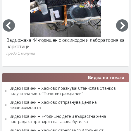
Задържаха 44-годишен с оксикодон и лаборатория за
Т
наркотици
О
преди 1 минута
п
Видеа по темата
Видео Новини – Хасково празнува! Станислав Станков
получи званието "Почетен гражданин"
Видео Новини – Хасково отпразнува Деня на
независимостта
Видео Новини – 7-годишно дете и възрастна жена
пострадаха при взрив на газова бутилка
Видео Новини – Хасково отбеляза 138 години от