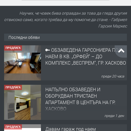
Научих, че човек бива оправдан за това да гледа другия
отвисоко само, когато трябва да му помогне да стане. - Габриел
Гарсия Маркес
Последни обяви
ПРЕДЛАГА
🔑 ОБЗАВЕДЕНА ГАРСОНИЕРА ПОД
НАЕМ В КВ. „ОРФЕЙ“ – ДО
КОМПЛЕКС „ВЕСПРЕМ“, ГР. ХАСКОВО
преди 20 часа
ПРЕДЛАГА
НАПЪЛНО ОБЗАВЕДЕН И
ОБОРУДВАН ТРИСТАЕН
АПАРТАМЕНТ В ЦЕНТЪРА НА ГР.
ХАСКОВО
преди 1 ден
ПРЕДЛАГА
Давам гараж под наем