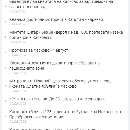
Без вода в два квартала на Хасково заради ремонт на
главен водопровод
05.08.2026
Хванаха дрогиран моторист в Капитан Андреево
04.08.2026
Ментета, цигари без бандерол и над 1000 препарата иззеха
при акции в Хасковско
04.08.2026
Прогноза за Хасково - 4 август
04.08.2026
Хасковлии вече могат да активират еЗдраве на
пешеходната зона
03.08.2026
Митрополит Николай ще отслужи богослужение пред
иконата „Златна ябълка“ в Хасково
03.08.2026
Жегата не отстъпва: До 35 градуса в Хасково днес
03.08.2026
Хасково отбеляза 123 години от избухване на Илинденско-
Преображенското въстание
02.08.2026
Хасковлийка е заловена след кражба на колело