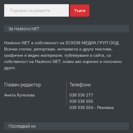
Търси
преди 2 дни
ПРЕДЛАГА
СГЛОБЯВАНЕ НА МЕБЕЛИ.
За Haskovo.NET
Haskovo.NET е собственост на ЕСКОМ МЕДИА ГРУП ООД.
Всички статии, репортажи, интервюта и други текстови,
преди 2 дни
графични и видео материали, публикувани в сайта, са
собственост на Haskovo.NET, освен ако изрично е посочено
ПРЕДЛАГА
№4119 Едностаен обзаведен
друго.
апартамент под наем в кв.
Училищни, гр. Хасково.
Главен редактор
Телефони
преди 2 дни
Анета Кутелова
038 536 277
038 536 555
ПРЕДЛАГА
Къртене на бетон! Събаряне на
038 536 554 - Реклама
сгради!
Последвай ни
преди 3 дни