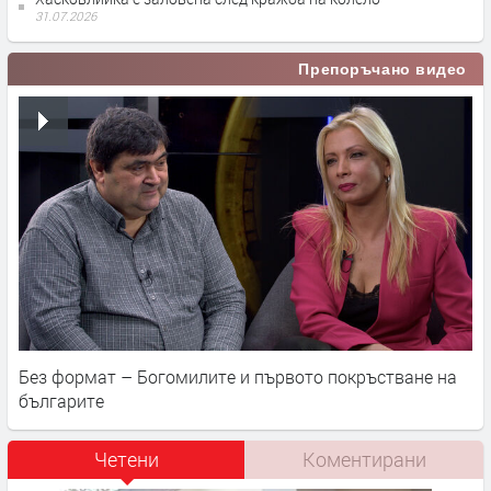
31.07.2026
Препоръчано видео
Без формат – Богомилите и първото покръстване на
българите
Четени
Коментирани