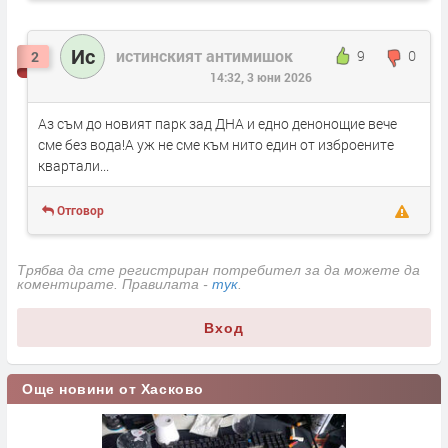
Ис
истинският антимишок
9
0
2
14:32, 3 юни 2026
Аз съм до новият парк зад ДНА и едно денонощие вече
сме без вода!А уж не сме към нито един от изброените
квартали...
Отговор
Трябва да сте регистриран потребител за да можете да
коментирате. Правилата -
тук
.
Вход
Още новини от Хасково