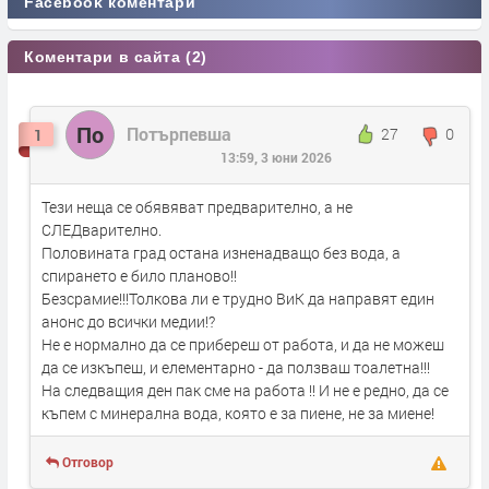
Facebook коментари
Коментари в сайта (2)
По
Потърпевша
27
0
1
13:59, 3 юни 2026
Тези неща се обявяват предварително, а не
СЛЕДварително.
Половината град остана изненадващо без вода, а
спирането е било планово!!
Безсрамие!!!Толкова ли е трудно ВиК да направят един
анонс до всички медии!?
Не е нормално да се прибереш от работа, и да не можеш
да се изкъпеш, и елементарно - да ползваш тоалетна!!!
На следващия ден пак сме на работа !! И не е редно, да се
къпем с минерална вода, която е за пиене, не за миене!
Отговор