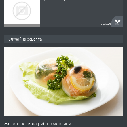
преди 1 ден
ПРЕДЛАГА
№4120 Магазин/Офис под наем в кв.
Случайна рецепта
Любен Каравелов, Хасково-близо до
градската градина!
преди 1 ден
ПРЕДЛАГА
ПРОСТОРЕН ТРИСТАЕН
АПАРТАМЕНТ В НОВА СГРАДА КВ.
КУБА
преди 2 дни
ПРЕДЛАГА
Продавам парцел в гр. Хасково кв.
Хисаря до ток, вода,канализация,
Желирана бяла риба с маслини
асфалт 0889 537 426