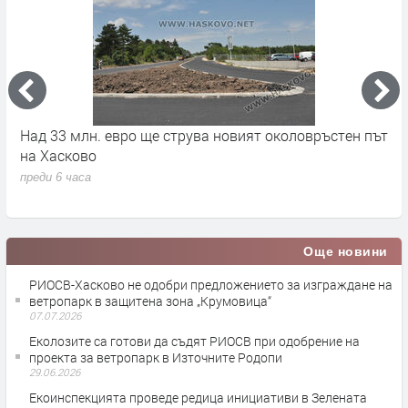
на
Над 33 млн. евро ще струва новият околовръстен път
С
на Хасково
п
преди 6 часа
п
Още новини
РИОСВ-Хасково не одобри предложението за изграждане на
ветропарк в защитена зона „Крумовица“
07.07.2026
Еколозите са готови да съдят РИОСВ при одобрение на
проекта за ветропарк в Източните Родопи
29.06.2026
Екоинспекцията проведе редица инициативи в Зелената