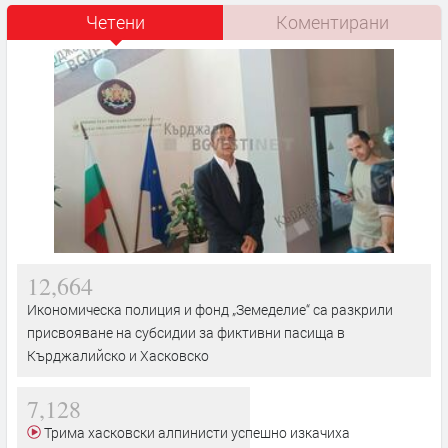
Четени
Коментирани
12,664
Икономическа полиция и фонд „Земеделие“ са разкрили
присвояване на субсидии за фиктивни пасища в
Кърджалийско и Хасковско
7,128
Трима хасковски алпинисти успешно изкачиха