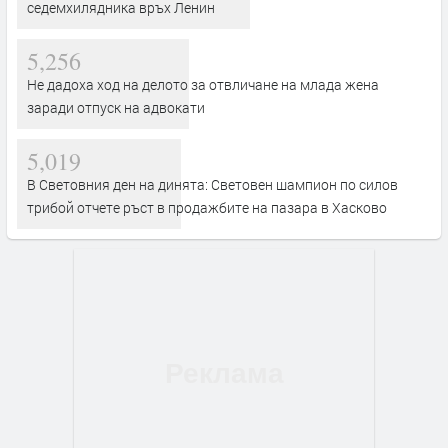
седемхилядника връх Ленин
5,256
Не дадоха ход на делото за отвличане на млада жена
заради отпуск на адвокати
5,019
В Световния ден на динята: Световен шампион по силов
трибой отчете ръст в продажбите на пазара в Хасково