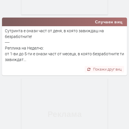
Случаен виц
Сутринта е онази част от деня, в която завиждаш на
безработните!
----
Реплика на Неделчо:
от 1-ви до 5-ти е онази част от месеца, в която безработните ти
завиждат...
Покажи друг виц