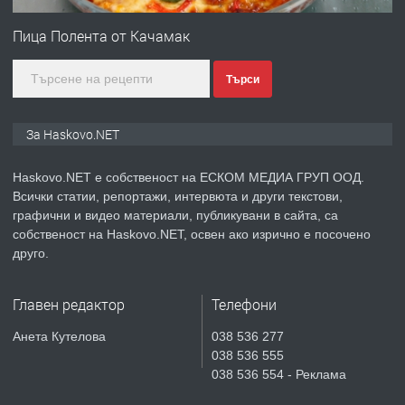
№4120 Магазин/Офис под наем в кв.
Любен Каравелов, Хасково-близо до
Пица Полента от Качамак
градската градина!
Търси
преди 2 дни
ПРЕДЛАГА
ПРОСТОРЕН ТРИСТАЕН
За Haskovo.NET
АПАРТАМЕНТ В НОВА СГРАДА КВ.
КУБА
Haskovo.NET е собственост на ЕСКОМ МЕДИА ГРУП ООД.
Всички статии, репортажи, интервюта и други текстови,
преди 3 дни
графични и видео материали, публикувани в сайта, са
собственост на Haskovo.NET, освен ако изрично е посочено
ПРЕДЛАГА
Продавам парцел в гр. Хасково кв.
друго.
Хисаря до ток, вода,канализация,
асфалт 0889 537 426
Главен редактор
Телефони
преди 3 дни
Анета Кутелова
038 536 277
038 536 555
ПРЕДЛАГА
СГЛОБЯВАНЕ НА МЕБЕЛИ.
038 536 554 - Реклама