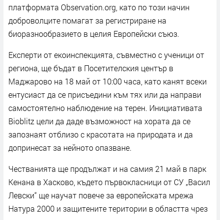
платформата Observation.org, като по този начин
доброволците помагат за регистриране на
биоразнообразието в целия Европейски съюз.
Експерти от екоинспекцията, съвместно с ученици от
региона, ще бъдат в Посетителския център в
Маджарово на 18 май от 10:00 часа, като канят всеки
ентусиаст да се присъедини към тях или да направи
самостоятелно наблюдение на терен. Инициативата
Bioblitz цели да даде възможност на хората да се
запознаят отблизо с красотата на природата и да
допринесат за нейното опазване.
Честванията ще продължат и на самия 21 май в парк
Кенана в Хасково, където първокласници от СУ „Васил
Левски“ ще научат повече за европейската мрежа
Натура 2000 и защитените територии в областта чрез