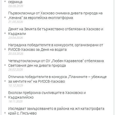
седмица
06.06.2026
Първокласници от Хасково снимаха дивата природа на
„Кенана“ за европейска екоплатформа
21.05.2026
Денят на Земята бе тържествено отбелязан в Хасково и
Кърджали
23.04.2026
Наградиха победителите в конкурсите, организирани от
РИОСВ-Хасково за Деня на водата
20.03.2026
Четвъртокласници от ОУ „Любен Каравелов“ отбелязаха
Световния ден на дивата природа
26.02.2026
Отличиха победителите в конкурса „Планините – убежище
за мечтите ни“ на РИОСВ-Хасково
10.12.2025
Еколози преброиха сънливците в Хасковско и
Кърджалийско
18.11.2025
Изследват замърсяването в района на жп катастрофата
край с. Пясъчево