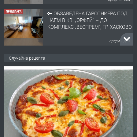
ПРЕДЛАГА
🔑 ОБЗАВЕДЕНА ГАРСОНИЕРА ПОД
НАЕМ В КВ. „ОРФЕЙ“ – ДО
КОМПЛЕКС „ВЕСПРЕМ“, ГР. ХАСКОВО
преди 1 ден
ПРЕДЛАГА
НАПЪЛНО ОБЗАВЕДЕН И
Случайна рецепта
ОБОРУДВАН ТРИСТАЕН
АПАРТАМЕНТ В ЦЕНТЪРА НА ГР.
ХАСКОВО
преди 2 дни
ПРЕДЛАГА
Давам гараж под наем
преди 2 дни
ПРЕДЛАГА