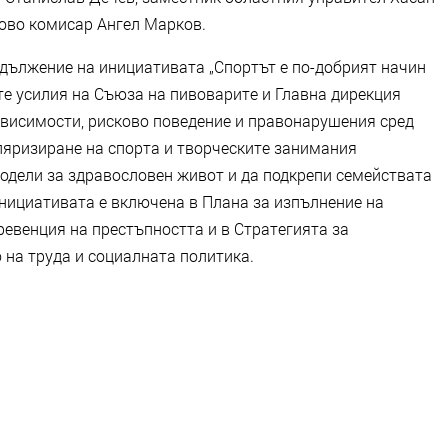
ово комисар Ангел Марков.
одължение на инициативата „Спортът е по-добрият начин
ите усилия на Съюза на пивоварите и Главна дирекция
ависимости, рисково поведение и правонарушения сред
уляризиране на спорта и творческите занимания
одели за здравословен живот и да подкрепи семействата
Инициативата е включена в Плана за изпълнение на
ревенция на престъпността и в Стратегията за
на труда и социалната политика.