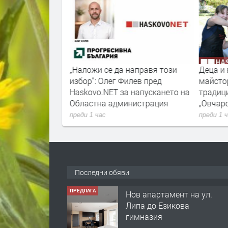
била
„Наложи се да направя този
Деца и 
а край Хасково
избор“: Олег Филев пред
майсто
Haskovo.NET за напускането на
традици
Областна администрация
„Овчарс
преди 1 час
преди 1 
Последни обяви
ПРЕДЛАГА
Нов апартамент на ул.
Липа до Езикова
гимназия