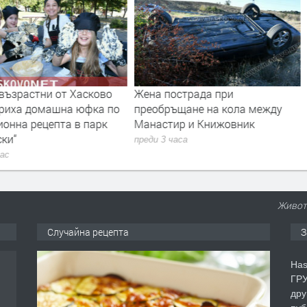
възрастни от Хасково
Жена пострада при
риха домашна юфка по
преобръщане на кола между
онна рецепта в парк
Манастир и Книжовник
ки“
преди 3 часа
час
Живот
Случайна рецепта
З
Has
ГРУ
дру