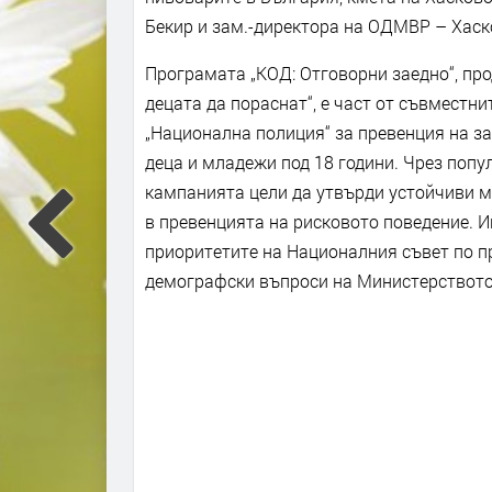
Бекир и зам.-директора на ОДМВР – Хаск
Програмата „КОД: Отговорни заедно“, пр
децата да пораснат“, е част от съвместн
„Национална полиция“ за превенция на з
деца и младежи под 18 години. Чрез поп
кампанията цели да утвърди устойчиви м
в превенцията на рисковото поведение. 
приоритетите на Националния съвет по п
демографски въпроси на Министерството 