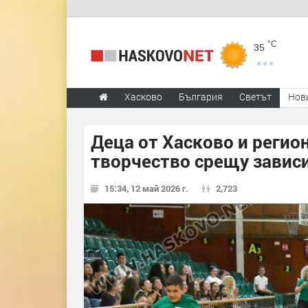
°C
35
Хасково
България
Светът
Нов
Деца от Хасково и регион
творчество срещу завис
15:34, 12 май 2026 г.
2,723