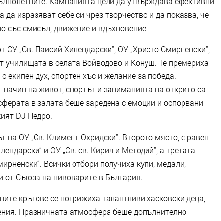
пълнолетните. Кампанията цели да утвърждава ефективни
 да изразяват себе си чрез творчество и да показва, че
о със смисъл, движение и вдъхновение.
т СУ „Св. Паисий Хилендарски“, ОУ „Христо Смирненски“,
 от училищата в селата Войводово и Конуш. Те премериха
 с екипен дух, спортен хъс и желание за победа.
 начин на живот, спортът и заниманията на открито са
сферата в залата беше заредена с емоции и оспорвани
кият DJ Педро.
 на ОУ „Св. Климент Охридски“. Второто място, с равен
лендарски“ и ОУ „Св. св. Кирил и Методий“, а третата
мирненски“. Всички отбори получиха купи, медали,
и от Съюза на пивоварите в България.
ните кръгове се погрижиха талантливи хасковски деца,
нения. Празничната атмосфера беше допълнително