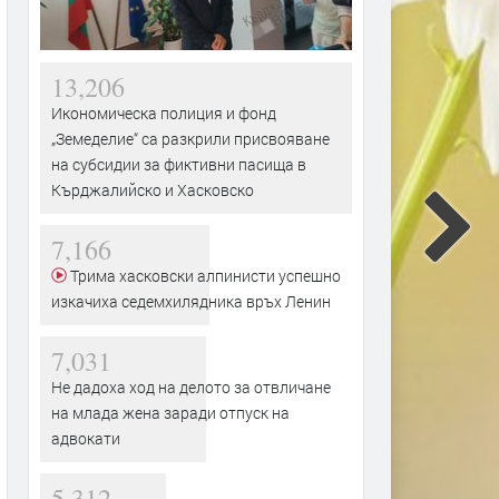
13,206
Икономическа полиция и фонд
„Земеделие“ са разкрили присвояване
на субсидии за фиктивни пасища в
Кърджалийско и Хасковско
7,166
Трима хасковски алпинисти успешно
изкачиха седемхилядника връх Ленин
7,031
Не дадоха ход на делото за отвличане
на млада жена заради отпуск на
адвокати
5,312