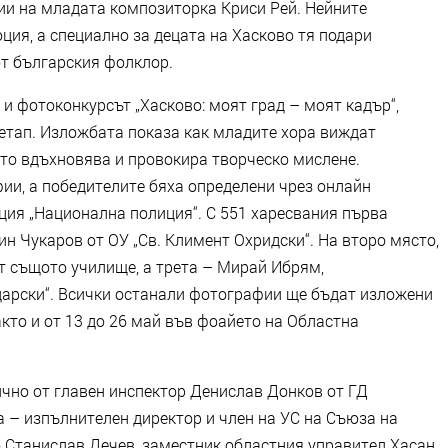
ии на младата композиторка Криси Рей. Нейните
ия, а специално за децата на Хасково тя подари
от българския фолклор.
 и фотоконкурсът „Хасково: моят град – моят кадър“,
етап. Изложбата показа как младите хора виждат
ето вдъхновява и провокира творческо мислене.
ии, а победителите бяха определени чрез онлайн
ция „Национална полиция“. С 551 харесвания първа
н Чукаров от ОУ „Св. Климент Охридски“. На второ място,
от същото училище, а трета – Мирай Ибрям,
дарски“. Всички останали фотографии ще бъдат изложени
акто и от 13 до 26 май във фоайето на Областна
ично от главен инспектор Денислав Донков от ГД
 – изпълнителен директор и член на УС на Съюза на
о Станислав Дечев, заместник областния управител Хасан