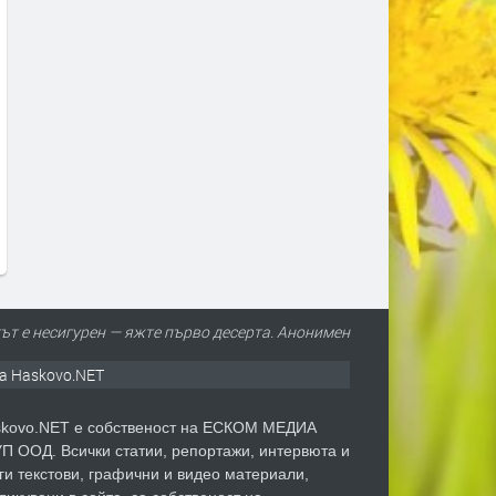
Язовир „Тракиец“ с тревожен
До 36° и опасни жеги в Х
дисбаланс: водата влиза почти
и днес
незабележимо, а разходът е над
преди 5 часа
100 пъти по-голям
преди 5 часа
ът е несигурен — яжте първо десерта. Анонимен
а Haskovo.NET
kovo.NET е собственост на ЕСКОМ МЕДИА
П ООД. Всички статии, репортажи, интервюта и
ги текстови, графични и видео материали,