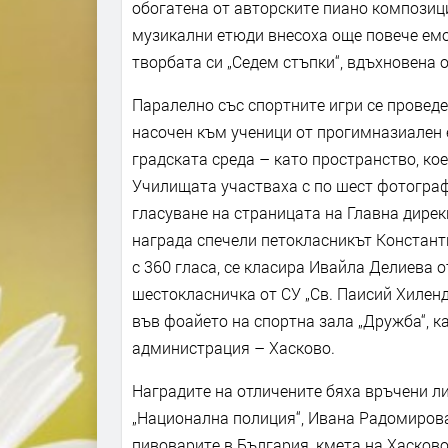
обогатена от авторските пиано композиц
музикални етюди внесоха още повече емоц
творбата си „Седем стъпки“, вдъхновена 
Паралелно със спортните игри се проведе
насочен към ученици от прогимназиален 
градската среда – като пространство, ко
Училищата участваха с по шест фотограф
гласуване на страницата на Главна дирек
награда спечели петокласникът Константи
с 360 гласа, се класира Ивайла Делиева 
шестокласничка от СУ „Св. Паисий Хилен
във фоайето на спортна зала „Дружба“, к
администрация – Хасково.
Наградите на отличените бяха връчени л
„Национална полиция“, Ивана Радомирова
пивоварите в България, кмета на Хасков