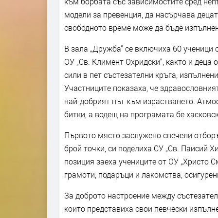
към борбата със зависимостите сред не
модели за превенция, да насърчава децата
свободното време може да бъде изпълнен
В зала „Дружба“ се включиха 60 ученици о
ОУ „Св. Климент Охридски“, както и деца
сили в пет състезателни кръга, изпълнени
Участниците показаха, че здравословният
най-добрият път към израстването. Атмо
битки, а водещ на програмата бе хасковс
Първото място заслужено спечели отборът
брой точки, си поделиха СУ „Св. Паисий Хи
позиция заеха учениците от ОУ „Христо С
грамоти, подаръци и лакомства, осигурен
За доброто настроение между състезател
които представиха свои певчески изпъл