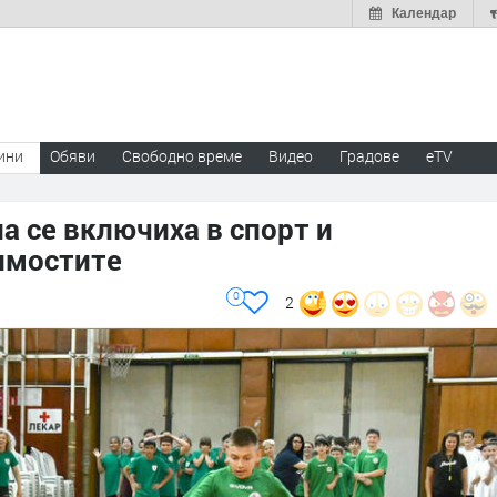
Календар
ини
Обяви
Свободно време
Видео
Градове
eTV
а се включиха в спорт и
имостите
0
2