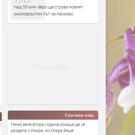
Над 33 млн. евро ще струва новият
околовръстен път на Хасково
Случаен виц
Генко вече втора година искаше да се
раздели с Искра, но Искра беше