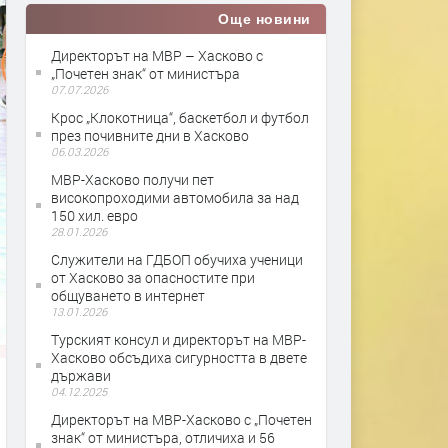
Още новини
Директорът на МВР – Хасково с
„Почетен знак“ от министъра
07.07.2026
Крос „Клокотница“, баскетбол и футбол
през почивните дни в Хасково
06.03.2026
МВР-Хасково получи пет
високопроходими автомобила за над
150 хил. евро
28.01.2026
Служители на ГДБОП обучиха ученици
от Хасково за опасностите при
общуването в интернет
13.01.2026
Турският консул и директорът на МВР-
Хасково обсъдиха сигурността в двете
държави
04.12.2025
Директорът на МВР-Хасково с „Почетен
знак“ от министъра, отличиха и 56