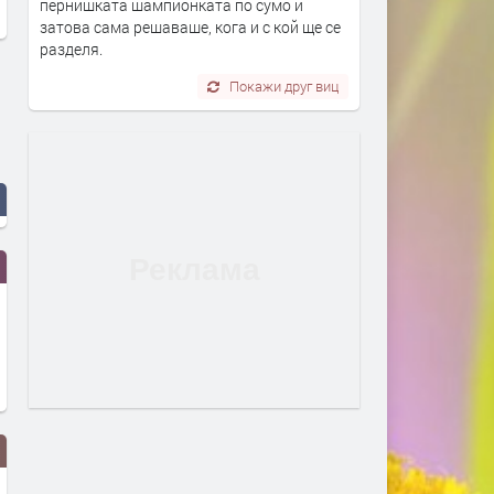
пернишката шампионката по сумо и
затова сама решаваше, кога и с кой ще се
разделя.
Покажи друг виц