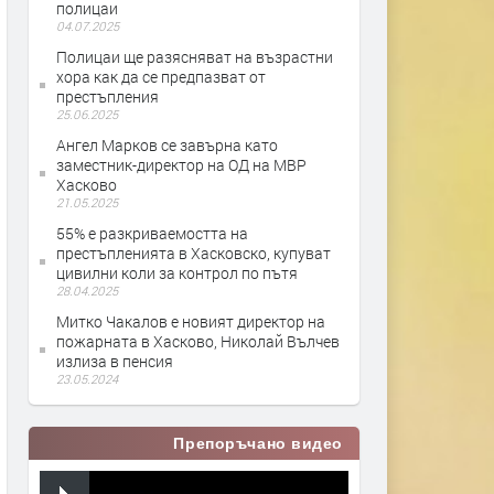
полицаи
04.07.2025
Полицаи ще разясняват на възрастни
хора как да се предпазват от
престъпления
25.06.2025
Ангел Марков се завърна като
заместник-директор на ОД на МВР
Хасково
21.05.2025
55% е разкриваемостта на
престъпленията в Хасковско, купуват
цивилни коли за контрол по пътя
28.04.2025
Митко Чакалов е новият директор на
пожарната в Хасково, Николай Вълчев
излиза в пенсия
23.05.2024
Препоръчано видео