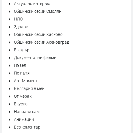
Актуално интервю
Общински сесии Смолян
НЛО
Здраве
Общински сесии Хасково
Общински сесии Асеновград
В кадър
Документални филми
Пъзел
По пътя
Арт Момент
България в мен
От мерак
Вкусно
Направи сам
Анимации
Без коментар