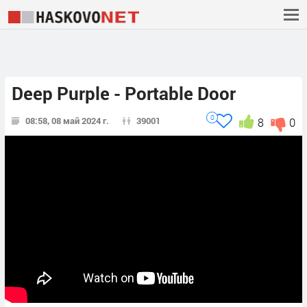
Deep Purple - Portable Door
0
08:58, 08 май 2024 г.
39001
8
0