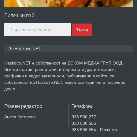
ПРЕДЛАГА
Продавам парцел в гр. Хасково кв.
Хисаря до ток, вода,канализация,
Пилешки пай
асфалт 0889 537 426
Търси
преди 3 дни
ПРЕДЛАГА
СГЛОБЯВАНЕ НА МЕБЕЛИ.
За Haskovo.NET
Haskovo.NET е собственост на ЕСКОМ МЕДИА ГРУП ООД.
Всички статии, репортажи, интервюта и други текстови,
преди 3 дни
графични и видео материали, публикувани в сайта, са
собственост на Haskovo.NET, освен ако изрично е посочено
ПРЕДЛАГА
№4119 Едностаен обзаведен
друго.
апартамент под наем в кв.
Училищни, гр. Хасково.
Главен редактор
Телефони
преди 3 дни
Анета Кутелова
038 536 277
038 536 555
ПРЕДЛАГА
Къртене на бетон! Събаряне на
038 536 554 - Реклама
сгради!