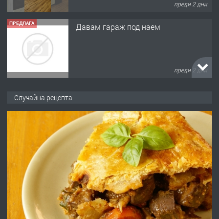
преди 2 дни
ПРЕДЛАГА
Давам гараж под наем
преди 2 дни
ПРЕДЛАГА
№4120 Магазин/Офис под наем в кв.
Случайна рецепта
Любен Каравелов, Хасково-близо до
градската градина!
преди 2 дни
ПРЕДЛАГА
ПРОСТОРЕН ТРИСТАЕН
АПАРТАМЕНТ В НОВА СГРАДА КВ.
КУБА
преди 3 дни