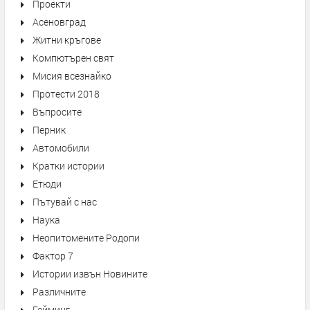
Проекти
Асеновград
Житни кръгове
Компютърен свят
Мисия всезнайко
Протести 2018
Въпросите
Перник
Автомобили
Кратки истории
Етюди
Пътувай с нас
Наука
Неопитомените Родопи
Фактор 7
Истории извън Новините
Различните
Гейминг