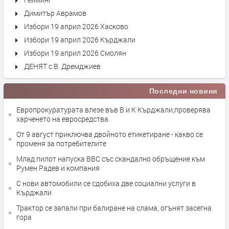
Димитър Аврамов
Избори 19 април 2026 Хасково
Избори 19 април 2026 Кърджали
Избори 19 април 2026 Смолян
ДЕНЯТ с В. Дремджиев
Последни новини
Европрокуратурата влезе във В и К Кърджали,проверява
харченето на евросредства
От 9 август приключва двойното етикетиране - какво се
променя за потребителите
Млад пилот напуска ВВС със скандално обръщение към
Румен Радев и компания
С нови автомобили се сдобиха две социални услуги в
Кърджали
Трактор се запали при балиране на слама, огънят засегна
гора