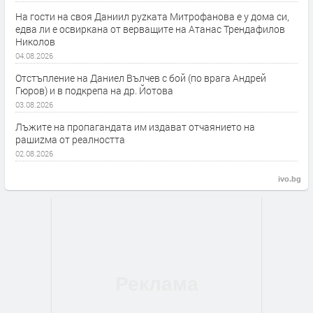
На гости на своя Даниил руzката Митрофанова е у дома си,
едва ли е освиркана от верващите на Атанас Трендафилов
Николов
04.08.2026
Отстъпление на Даниел Вълчев с бой (по врага Андрей
Гюров) и в подкрепа на др. Йотова
03.08.2026
Лъжите на пропагандата им издават отчаянието на
рашиzма от реалността
02.08.2026
ivo.bg