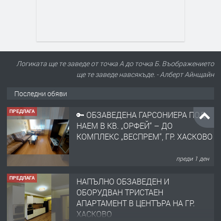
Логиката ще те заведе от точка А до точка Б. Въображението
ще те заведе навсякъде. - Алберт Айнщайн
Последни обяви
ПРЕДЛАГА
🔑 ОБЗАВЕДЕНА ГАРСОНИЕРА ПОД
НАЕМ В КВ. „ОРФЕЙ“ – ДО
КОМПЛЕКС „ВЕСПРЕМ“, ГР. ХАСКОВО
преди 1 ден
ПРЕДЛАГА
НАПЪЛНО ОБЗАВЕДЕН И
ОБОРУДВАН ТРИСТАЕН
АПАРТАМЕНТ В ЦЕНТЪРА НА ГР.
ХАСКОВО