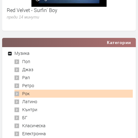
Red Velvet - Surfin' Boy
M
N
преди 14 минути
п
Категории
Музика
Поп
Джаз
Рап
Ретро
Рок
Латино
Кънтри
БГ
Класическа
Електронна