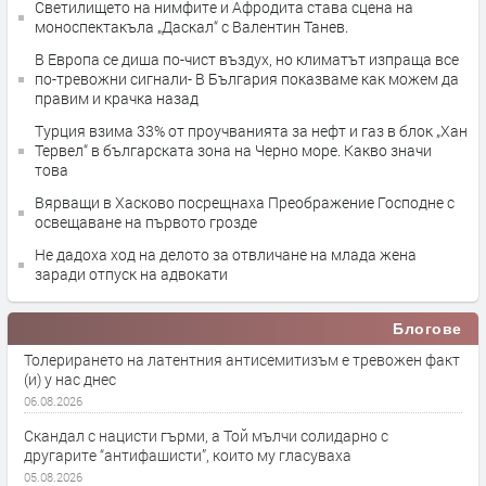
Светилището на нимфите и Афродита става сцена на
моноспектакъла „Даскал“ с Валентин Танев.
В Европа се диша по-чист въздух, но климатът изпраща все
по-тревожни сигнали- В България показваме как можем да
правим и крачка назад
Турция взима 33% от проучванията за нефт и газ в блок „Хан
Тервел“ в българската зона на Черно море. Какво значи
това
Вярващи в Хасково посрещнаха Преображение Господне с
освещаване на първото грозде
Не дадоха ход на делото за отвличане на млада жена
заради отпуск на адвокати
Блогове
Толерирането на латентния антисемитизъм е тревожен факт
(и) у нас днес
06.08.2026
Скандал с нацисти гърми, а Той мълчи солидарно с
другарите “антифашисти”, които му гласуваха
05.08.2026