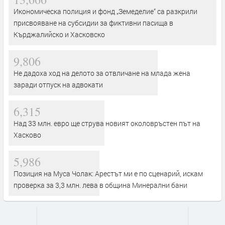
Икономическа полиция и фонд „Земеделие“ са разкрили
присвояване на субсидии за фиктивни пасища в
Кърджалийско и Хасковско
9,806
Не дадоха ход на делото за отвличане на млада жена
заради отпуск на адвокати
6,315
Над 33 млн. евро ще струва новият околовръстен път на
Хасково
5,986
Позиция на Муса Чолак: Арестът ми е по сценарий, искам
проверка за 3,3 млн. лева в община Минерални бани