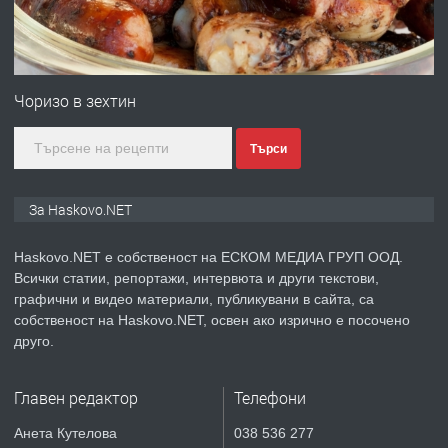
преди 4 дни
ПРЕДЛАГА
№4120 Магазин/Офис под наем в кв.
Любен Каравелов, Хасково-близо до
Чоризо в зехтин
градската градина!
Търси
преди 4 дни
ПРЕДЛАГА
ПРОСТОРЕН ТРИСТАЕН
За Haskovo.NET
АПАРТАМЕНТ В НОВА СГРАДА КВ.
КУБА
Haskovo.NET е собственост на ЕСКОМ МЕДИА ГРУП ООД.
Всички статии, репортажи, интервюта и други текстови,
преди 5 дни
графични и видео материали, публикувани в сайта, са
собственост на Haskovo.NET, освен ако изрично е посочено
ПРЕДЛАГА
Продавам парцел в гр. Хасково кв.
друго.
Хисаря до ток, вода,канализация,
асфалт 0889 537 426
Главен редактор
Телефони
преди 5 дни
Анета Кутелова
038 536 277