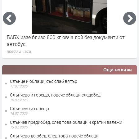
на
БАБХ иззе близо 800 кг овча лой без документи от
8
автобус
в
преди 2 часа
п
Още новини
Слънце и облаци, със слаб вятър
17.07.2026
Слънчево и горещо, повече облаци следобед
16.07.2026
Слънчево и горещо
15.07.2026
Слънчев предиобед, след това облаци и кратки валежи
13.07.2026
Слънчево до обед, след това повече облаци