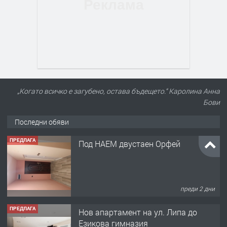
„Когато всичко е загубено, остава бъдещето.“ Каролина Анна
Бови
Последни обяви
ПРЕДЛАГА
Под НАЕМ двустаен Орфей
преди 2 дни
ПРЕДЛАГА
Нов апартамент на ул. Липа до
Езикова гимназия