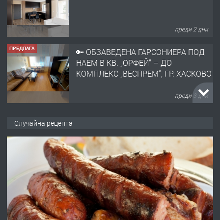
преди 2 дни
ПРЕДЛАГА
🔑 ОБЗАВЕДЕНА ГАРСОНИЕРА ПОД
НАЕМ В КВ. „ОРФЕЙ“ – ДО
КОМПЛЕКС „ВЕСПРЕМ“, ГР. ХАСКОВО
преди 3 дни
ПРЕДЛАГА
НАПЪЛНО ОБЗАВЕДЕН И
Случайна рецепта
ОБОРУДВАН ТРИСТАЕН
АПАРТАМЕНТ В ЦЕНТЪРА НА ГР.
ХАСКОВО
преди 4 дни
ПРЕДЛАГА
Давам гараж под наем