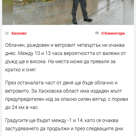
Хасково
0 Коментара
Облачен, дъждовен и ветровит четвъртък ни очаква
днес. Между 10 и 13 часа вероятността от валежи от
дъжд ще е висока. На места може да превали за
кратко и сняг.
През останалата част от деня ще бъде облачно и
ветровито. За Хасковска област има издаден жълт
предупредителен код за опасно силен вятър, с пориви
до 24 км в час.
Градусите ще бъдат между -1 и 14, като се очаква
застудяването да продължи и през следващите дни.