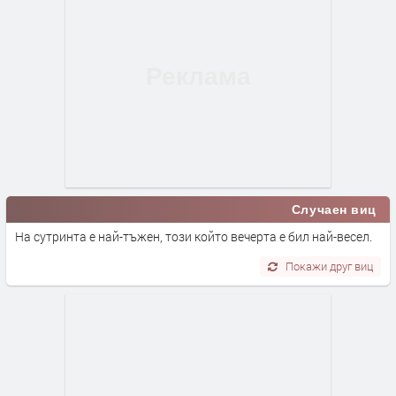
Случаен виц
На сутринта е най-тъжен, този който вечерта е бил най-весел.
Покажи друг виц