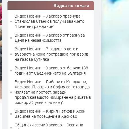
Видеа по темата
Видео Новини – Хасково празнува!
Станислав Станков получи званието
"Почетен гражданин"
Видео Новини – Хасково отпразнува
Деня на независимостта
Видео Новини – 7-годишно дете и
възрастна жена пострадаха при взрив
на газова бутилка
Видео Новини – Хасково отбеляза 138
години от Съединението на България
Видео Новини – Рибари от Кърджали,
Хасково, Пловдив и София са готови да
излязат на протест, заради
продължаващото измиране на рибата в
язовир „Студен кладенец“
Видео Новини – Кирил Петков и Асен
Василев на посещение в Хасково
Общински сесии Хасково – Сесия на