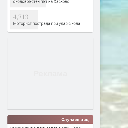
околовръстен път на Хасково
4,713
Моторист пострада при удар с кола
Случаен виц