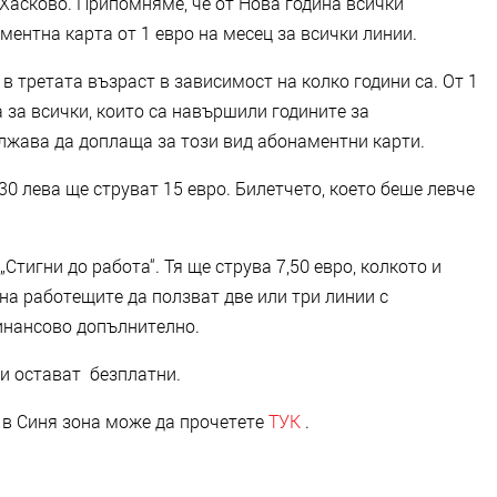
Хасково. Припомняме, че от Нова година всички
ментна карта от 1 евро на месец за всички линии.
в третата възраст в зависимост на колко години са. От 1
а за всички, които са навършили годините за
лжава да доплаща за този вид абонаментни карти.
30 лева ще струват 15 евро. Билетчето, което беше левче
Стигни до работа“. Тя ще струва 7,50 евро, колкото и
 на работещите да ползват две или три линии с
финансово допълнително.
ти остават безплатни.
 в Синя зона може да прочетете
ТУК
.