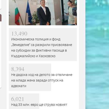
13,490
Икономическа полиция и фонд
„Земеделие“ са разкрили присвояване
на субсидии за фиктивни пасища в
Кърджалийско и Хасковско
Части от „Младежки хълм“,
Обявиха екстремен риск 
„Хисаря“, „Тракийски“ и
пожари в област Хасково
8,394
„Македонски“ са без вода
до 11 август
Не дадоха ход на делото за отвличане
заради авария
преди 9 часа
на млада жена заради отпуск на
преди 8 часа
адвокати
6,021
Над 33 млн. евро ще струва новият