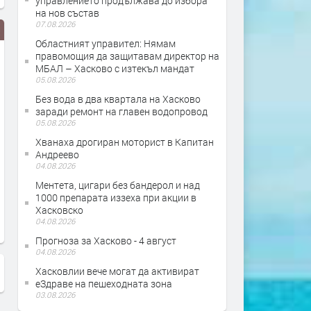
управлението продължава до избора
на нов състав
07.08.2026
Областният управител: Нямам
правомощия да защитавам директор на
МБАЛ – Хасково с изтекъл мандат
05.08.2026
Без вода в два квартала на Хасково
заради ремонт на главен водопровод
05.08.2026
Хванаха дрогиран моторист в Капитан
Рибари от Кърджали, Хасково,
Кирил Петков и Асен Вас
Андреево
Пловдив и София са готови да
посещение в Хасково
04.08.2026
излязат на протест, заради
Ментета, цигари без бандерол и над
продължаващото измиране на
1000 препарата иззеха при акции в
Хасковско
рибата в язовир „Студен
04.08.2026
кладенец“
Прогноза за Хасково - 4 август
04.08.2026
Хасковлии вече могат да активират
еЗдраве на пешеходната зона
03.08.2026