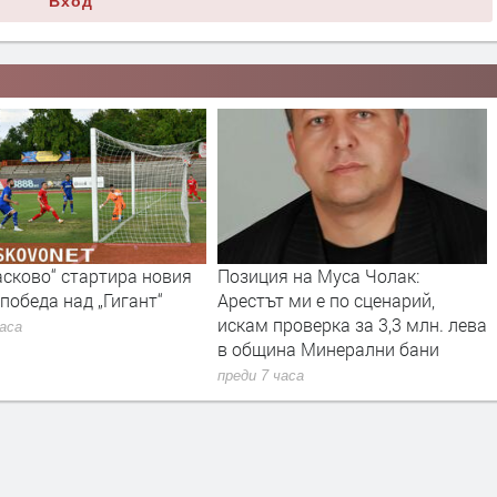
Вход
я на Муса Чолак:
РИОСВ – Хасково наложи
 ми е по сценарий,
санкции за 14 420 евро през
роверка за 3,3 млн. лева
юли
на Минерални бани
преди 7 часа
часа