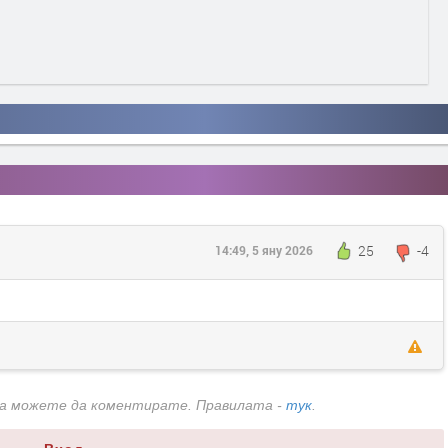
25
-4
14:49, 5 яну 2026
да можете да коментирате. Правилата -
тук
.