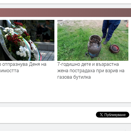
но дете и възрастна
Хасково отбеляза 138 години от
страдаха при взрив на
Съединението на България
бутилка