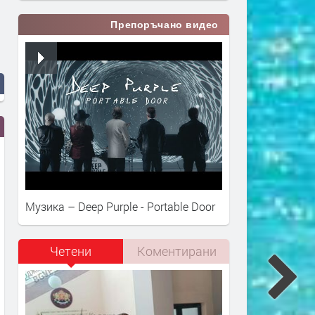
Препоръчано видео
Музика – Deep Purple - Portable Door
Четени
Коментирани