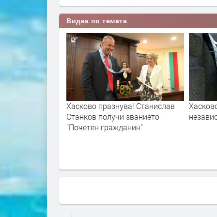
Видеа по темата
ва! Станислав
Хасково отпразнува Деня на
7-годиш
и званието
независимостта
жена по
данин"
газова 