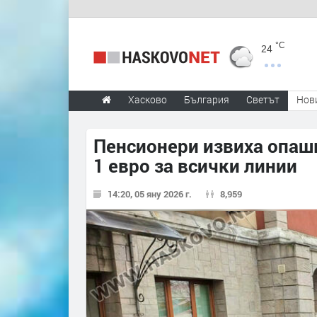
°C
24
Хасково
България
Светът
Нов
Пенсионери извиха опашк
1 евро за всички линии
14:20, 05 яну 2026 г.
8,959