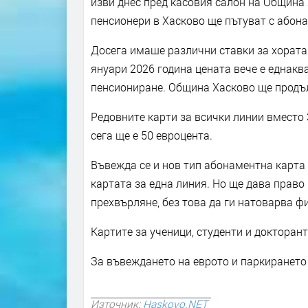
изви днес пред касовия салон на Община 
пенсионери в Хасково ще пътуват с абона
Досега имаше различни ставки за хората 
януари 2026 година цената вече е еднакв
пенсиониране. Община Хасково ще продъ
Редовните карти за всички линии вместо 
сега ще е 50 евроцента.
Въвежда се и нов тип абонаментна карта „
картата за една линия. Но ще дава право
прехвърляне, без това да ги натоварва 
Картите за ученици, студенти и докторан
За въвеждането на еврото и паркирането
Източник:
Haskovo.NET