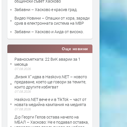
общински съвет Хасково
Забавни – Хасково е красив град.
Видео Новини – Опашки от хора, заради
срив в електронната система на МВР
Забавни – Хасково и Аида от високо.
Още новини
Равносметката: 22 ВиК аварии за 1
месеца
07.08.2026
„Визия Х“ идва в Haskovo.NET – новото
предаване, което ще говори за темите,
които другите избягват
07.08.2026
Haskovo.NET вече е и в TikTok – част от
новата медийна кампания на медията
07.08.2026
Д-р Георги Гелов остава начело на
МБАЛ – Хасково: Не е подавал оставка,