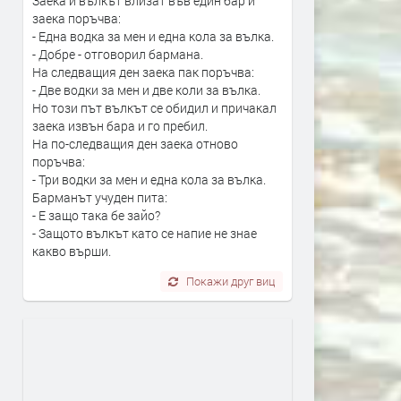
Заека и вълкът влизат във един бар и
заека поръчва:
- Една водка за мен и една кола за вълка.
- Добре - отговорил бармана.
На следващия ден заека пак поръчва:
- Две водки за мен и две коли за вълка.
Но този път вълкът се обидил и причакал
заека извън бара и го пребил.
На по-следващия ден заека отново
поръчва:
- Три водки за мен и една кола за вълка.
Барманът учуден пита:
- Е защо така бе зайо?
- Защото вълкът като се напие не знае
какво върши.
Покажи друг виц