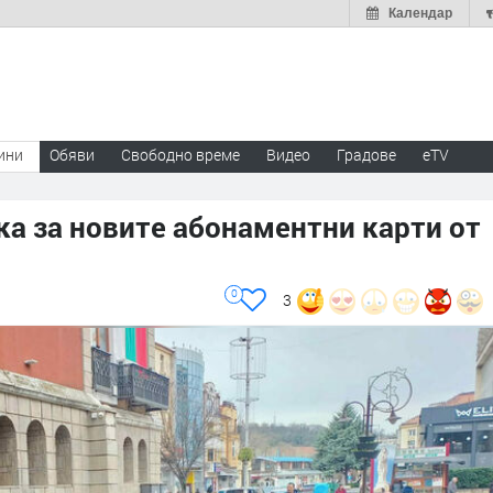
Календар
ини
Обяви
Свободно време
Видео
Градове
eTV
а за новите абонаментни карти от
0
3