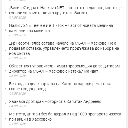
„Визия Х“ идва в Haskovo.NET – новото предаване, което ще
говори за темите, които другите избягват
07.08.2026
Haskovo.NET вече е и в TikTok – част от новата медийна
кампания на медията
07.08.2026
Д-р Георги Гелов остава начело на МБАЛ – Хасково: Не е
подавал оставка, управлението продължава до избора на
нов състав
07.08.2026
Областният управител: Нямам правомощия да защитавам
директор на МБАЛ – Хасково с изтекъл мандат
05.08.2026
Без вода в два квартала на Хасково заради ремонт на
главен водопровод
05.08.2026
Хванаха дрогиран моторист в Капитан Андреево
04.08.2026
Ментета, цигари без бандерол и над 1000 препарата иззеха
при акции в Хасковско
04.08.2026