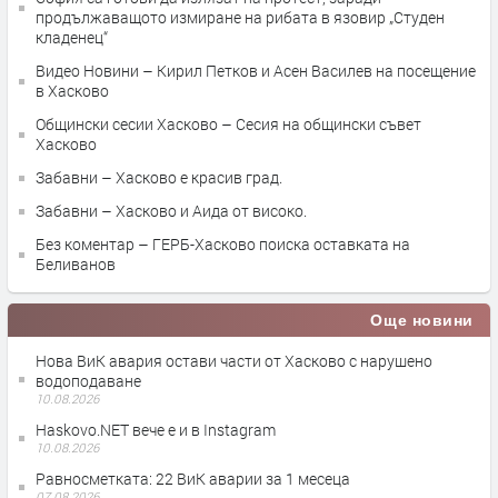
продължаващото измиране на рибата в язовир „Студен
кладенец“
Видео Новини – Кирил Петков и Асен Василев на посещение
в Хасково
Общински сесии Хасково – Сесия на общински съвет
Хасково
Забавни – Хасково е красив град.
Забавни – Хасково и Аида от високо.
Без коментар – ГЕРБ-Хасково поиска оставката на
Беливанов
Още новини
Нова ВиК авария остави части от Хасково с нарушено
водоподаване
10.08.2026
Haskovo.NET вече е и в Instagram
10.08.2026
Равносметката: 22 ВиК аварии за 1 месеца
07.08.2026