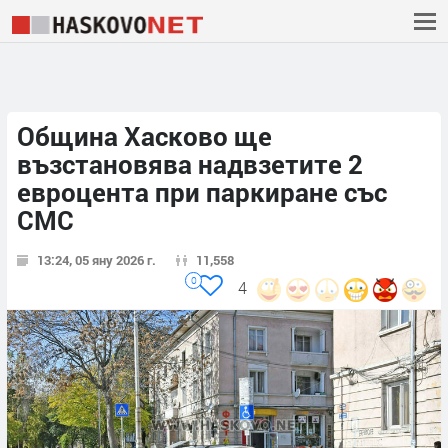
Община Хасково ще
възстановява надвзетите 2
евроцента при паркиране със
СМС
13:24, 05 яну 2026 г.
11,558
0
4