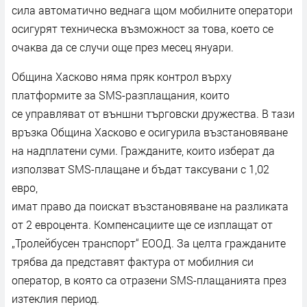
сила автоматично веднага щом мобилните оператори
осигурят техническа възможност за това, което се
очаква да се случи още през месец януари.
Община Хасково няма пряк контрол върху
платформите за SMS-разплащания, които
се управляват от външни търговски дружества. В тази
връзка Община Хасково е осигурила възстановяване
на надплатени суми. Гражданите, които изберат да
използват SMS-плащане и бъдат таксувани с 1,02
евро,
имат право да поискат възстановяване на разликата
от 2 евроцента. Компенсациите ще се изплащат от
„Тролейбусен транспорт“ ЕООД. За целта гражданите
трябва да представят фактура от мобилния си
оператор, в която са отразени SMS-плащанията през
изтеклия период.