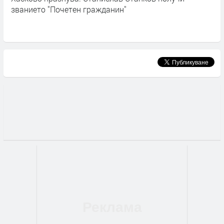
званието "Почетен гражданин"