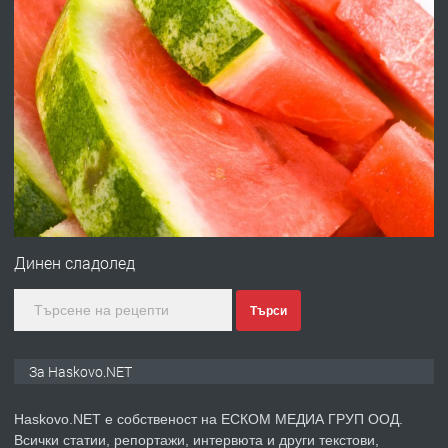
преди 20 часа
ПРЕДЛАГА
Давам обзаведено жилище за жена
без брокери 0889 537 426
преди 20 часа
ПРЕДЛАГА
Под НАЕМ двустаен Орфей
Динен сладолед
Търси
преди 3 дни
ПРЕДЛАГА
Нов апартамент на ул. Липа до
За Haskovo.NET
Езикова гимназия
Haskovo.NET е собственост на ЕСКОМ МЕДИА ГРУП ООД.
Всички статии, репортажи, интервюта и други текстови,