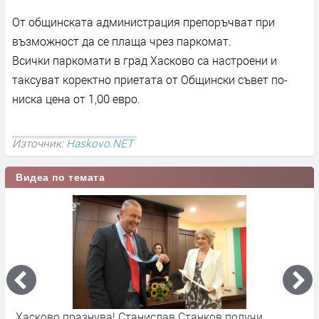
От общинската администрация препоръчват при
възможност да се плаща чрез паркомат.
Всички паркомати в град Хасково са настроени и
таксуват коректно приетата от Общински съвет по-
ниска цена от 1,00 евро.
Източник:
Haskovo.NET
Видеа по темата
Хасково празнува! Станислав Станков получи
Х