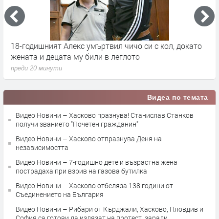
18-годишният Алекс умъртвил чичо си с кол, докато
Н
о
жената и децата му били в леглото
н
преди 20 минути
п
Видеа по темата
Видео Новини – Хасково празнува! Станислав Станков
получи званието "Почетен гражданин"
Видео Новини – Хасково отпразнува Деня на
независимостта
Видео Новини – 7-годишно дете и възрастна жена
пострадаха при взрив на газова бутилка
Видео Новини – Хасково отбеляза 138 години от
Съединението на България
Видео Новини – Рибари от Кърджали, Хасково, Пловдив и
София са готови да излязат на протест, заради