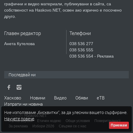
преди 3 дни
графични и видео материали, публикувани в сайта, са
собственост на Haskovo.NET, освен ако изрично е посочено
ПРЕДЛАГА
🔑 ОБЗАВЕДЕНА ГАРСОНИЕРА ПОД
друго.
НАЕМ В КВ. „ОРФЕЙ“ – ДО
КОМПЛЕКС „ВЕСПРЕМ“, ГР. ХАСКОВО
Главен редактор
Телефони
преди 5 дни
Анета Кутелова
038 536 277
038 536 555
ПРЕДЛАГА
НАПЪЛНО ОБЗАВЕДЕН И
038 536 554 - Реклама
ОБОРУДВАН ТРИСТАЕН
АПАРТАМЕНТ В ЦЕНТЪРА НА ГР.
ХАСКОВО
Последвай ни
преди 6 дни
ПРЕДЛАГА
Давам гараж под наем
Хасково
Новини
Видео
Обяви
еТВ
Изпрати ни новина
Ние използваме „бисквитки“, за да улесним вашето сърфиране.
© Copyright
Haskovo.NET
Научете повече
.
преди 6 дни
Пълна версия
Етичен кодекс
Общи условия
Поверителност
Приемам
За реклама
Избори 2026
Свържи се с нас