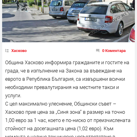
Хасково
0 Коментара
Община Хасково информира гражданите и гостите на
града, че в изпълнение на Закона за въвеждане на
еврото в Република България, са извършени всички
необходими превалутирания на местните такси и
услуги.
С цел максимално улеснение, Общински съвет –
Хасково прие цена за „Синя зона“ в размер на точно
1,00 евро за 1 час, което е по-ниско от преизчислената
стойност на досегашната цена (1,02 евро). Към
момента е налице техническо несъответствие в