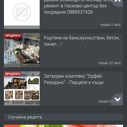
ремонт в Хасково-център без
посредник 0889537426
преди 3 часа
ПРЕДЛАГА
Къртене на бани,кухни,стени, бетон,
панел ...!
преди 20 часа
ПРЕДЛАГА
Затворен комплекс "Орфей
Резидънс" - Парцели и къщи
преди 20 часа
ПРЕДЛАГА
Продавам парцел в кв. Младежки
Случайна рецепта
хълм в Хасково без посредници 0889
537 426