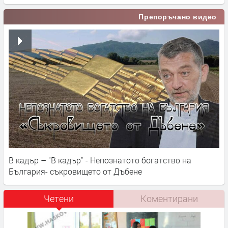
Препоръчано видео
В кадър – "В кадър" - Непознатото богатство на
България- съкровището от Дъбене
Четени
Коментирани