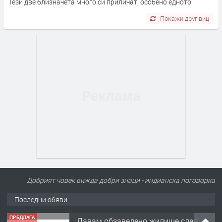
Тези две близначета много си приличат, особено едното.
Покажи друг виц
Добрият човек вижда добри знаци - индианска поговорка
Последни обяви
ПРЕДЛАГА
Давам обзаведено жилище след