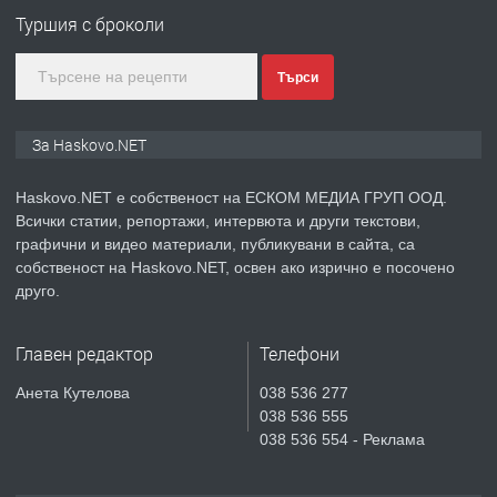
ПРЕДЛАГА
ПРОСТОРЕН ТРИСТАЕН
Туршия с броколи
АПАРТАМЕНТ В НОВА СГРАДА КВ.
КУБА
Търси
преди 3 дни
За Haskovo.NET
ПРЕДЛАГА
Продавам парцел в гр. Хасково кв.
Хисаря до ток, вода,канализация,
Haskovo.NET е собственост на ЕСКОМ МЕДИА ГРУП ООД.
асфалт 0889 537 426
Всички статии, репортажи, интервюта и други текстови,
графични и видео материали, публикувани в сайта, са
преди 3 дни
собственост на Haskovo.NET, освен ако изрично е посочено
друго.
ПРЕДЛАГА
СГЛОБЯВАНЕ НА МЕБЕЛИ.
Главен редактор
Телефони
Анета Кутелова
038 536 277
преди 3 дни
038 536 555
038 536 554 - Реклама
ПРЕДЛАГА
№4119 Едностаен обзаведен
апартамент под наем в кв.