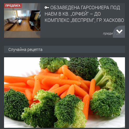
преди 1 ден
ПРЕДЛАГА
НАПЪЛНО ОБЗАВЕДЕН И
ОБОРУДВАН ТРИСТАЕН
АПАРТАМЕНТ В ЦЕНТЪРА НА ГР.
ХАСКОВО
преди 2 дни
Случайна рецепта
ПРЕДЛАГА
Давам гараж под наем
преди 2 дни
ПРЕДЛАГА
№4120 Магазин/Офис под наем в кв.
Любен Каравелов, Хасково-близо до
градската градина!
преди 2 дни