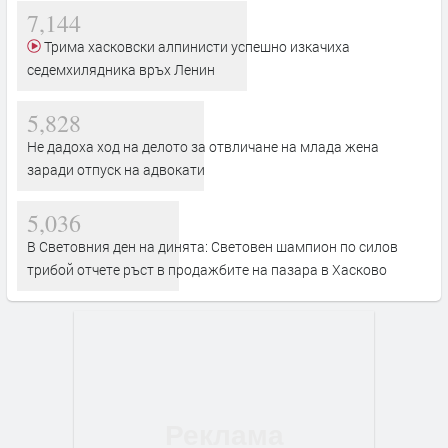
7,144
Трима хасковски алпинисти успешно изкачиха
седемхилядника връх Ленин
5,828
Не дадоха ход на делото за отвличане на млада жена
заради отпуск на адвокати
5,036
В Световния ден на динята: Световен шампион по силов
трибой отчете ръст в продажбите на пазара в Хасково