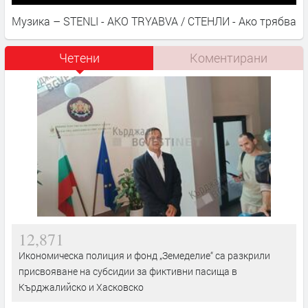
Музика – STENLI - AKO TRYABVA / СТЕНЛИ - Ако трябва
Четени
Коментирани
12,871
Икономическа полиция и фонд „Земеделие“ са разкрили
присвояване на субсидии за фиктивни пасища в
Кърджалийско и Хасковско