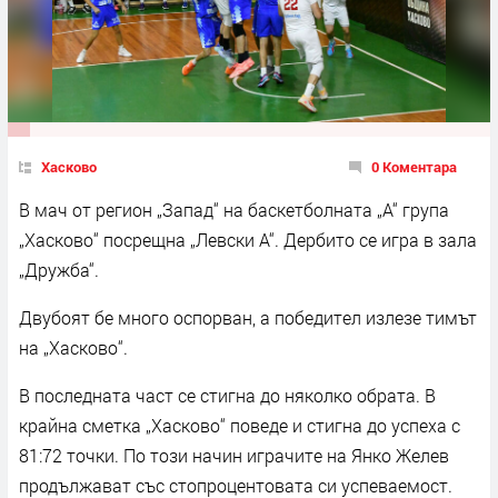
Хасково
0 Коментара
В мач от регион „Запад“ на баскетболната „А“ група
„Хасково“ посрещна „Левски А“. Дербито се игра в зала
„Дружба“.
Двубоят бе много оспорван, а победител излезе тимът
на „Хасково“.
В последната част се стигна до няколко обрата. В
крайна сметка „Хасково“ поведе и стигна до успеха с
81:72 точки. По този начин играчите на Янко Желев
продължават със стопроцентовата си успеваемост.