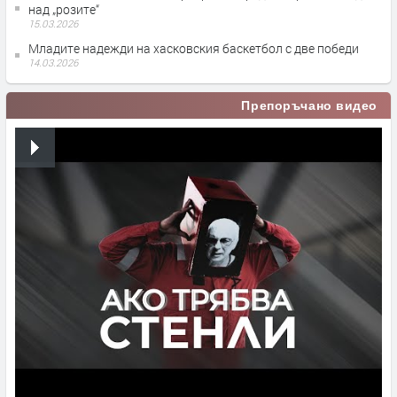
над „розите“
15.03.2026
Младите надежди на хасковския баскетбол с две победи
14.03.2026
Препоръчано видео