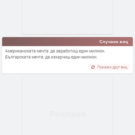
Случаен виц
Американската мечта: да заработиш един милион.
Българската мечта: да изхарчиш един милион.
Покажи друг виц