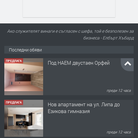
ПРЕДЛАГА
Под НАЕМ двустаен Орфей
Ако служителят винаги е съгласен с шефа, той е безполезен за
бизнеса - Елбърт Хъбард
Последни обяви
преди 12 часа
ПРЕДЛАГА
Нов апартамент на ул. Липа до
Езикова гимназия
преди 12 часа
ПРЕДЛАГА
🔑 ОБЗАВЕДЕНА ГАРСОНИЕРА ПОД
НАЕМ В КВ. „ОРФЕЙ“ – ДО
КОМПЛЕКС „ВЕСПРЕМ“, ГР. ХАСКОВО