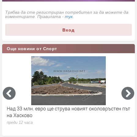
Трябва да сте регистриран потребител за да можете да
коментирате. Правилата -
тук
.
Вход
Още новини от Спорт
на
Над 33 млн. евро ще струва новият околовръстен път
С
на Хасково
п
преди 12 часа
п