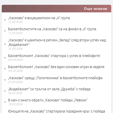
Още новини
„Хасково“ е вицешампион на „А“ група
17.05.2026
Баскетболистите на „Хасково“ са на финал в „А“ група
17.05.2026
„Хасково“ е шампион в регион „Запад“ след втори успех над
„Видабаскет“
10.05.2026
Баскетболният „Хасково“ стартира с успех в плейофите
05.04.2026
Баскетболният „Хасково“ без един основен играч в неделя
03.04.2026
„Хасково“ срещу „Политехника“ в баскетболните плейофи
31.03.2026
„Видабаскет“ си тръгна от зала „Дружба“ с победа
29.03.2026
В мач с много обрати „Хасково“ победи „Левски“
15.03.2026
Юношите на „Хасково“ стартираха поредния кръг с победа