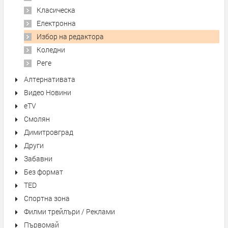
Класическа
Електронна
Избор на редактора
Коледни
Реге
Алтернативата
Видео Новини
eTV
Смолян
Димитровград
Други
Забавни
Без формат
TED
Спортна зона
Филми трейлъри / Реклами
Първомай