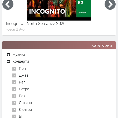
Incognito - North Sea Jazz 2026
C
преди 2 дни
п
Категории
Музика
Концерти
Поп
Джаз
Рап
Ретро
Рок
Латино
Кънтри
БГ