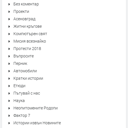
Без коментар
Проекти
Асеновград
Житни кръгове
Компютърен свят
Мисия всезнайко
Протести 2018
Въпросите
Перник
Автомобили
Кратки истории
Етюди
Пътувай с нас
Наука
Неопитомените Родопи
Фактор 7
Истории извън Новините