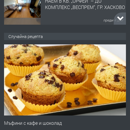
НАЕМ В КВ. „ОРФЕЙ“ – ДО
КОМПЛЕКС „ВЕСПРЕМ“, ГР. ХАСКОВО
преди 4 дни
ПРЕДЛАГА
НАПЪЛНО ОБЗАВЕДЕН И
Случайна рецепта
ОБОРУДВАН ТРИСТАЕН
АПАРТАМЕНТ В ЦЕНТЪРА НА ГР.
ХАСКОВО
преди 5 дни
ПРЕДЛАГА
Давам гараж под наем
преди 5 дни
ПРЕДЛАГА
№4120 Магазин/Офис под наем в кв.
Любен Каравелов, Хасково-близо до
Мъфини с кафе и шоколад
градската градина!