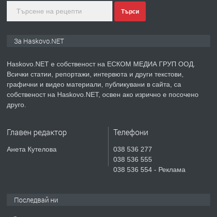
Търси
преди 5 дни
ПРЕДЛАГА
ПРОСТОРЕН ТРИСТАЕН
За Haskovo.NET
АПАРТАМЕНТ В НОВА СГРАДА КВ.
КУБА
Haskovo.NET е собственост на ЕСКОМ МЕДИА ГРУП ООД.
Всички статии, репортажи, интервюта и други текстови,
преди 5 дни
графични и видео материали, публикувани в сайта, са
собственост на Haskovo.NET, освен ако изрично е посочено
ПРЕДЛАГА
Продавам парцел в гр. Хасково кв.
друго.
Хисаря до ток, вода,канализация,
асфалт 0889 537 426
Главен редактор
Телефони
преди 5 дни
Анета Кутелова
038 536 277
038 536 555
ПРЕДЛАГА
СГЛОБЯВАНЕ НА МЕБЕЛИ.
038 536 554 - Реклама
Последвай ни
преди 5 дни