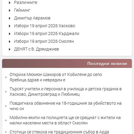
Различните
Гейминг
Димитър Аврамов
Избори 19 април 2026 Хасково
Избори 19 април 2026 Кърджали
Избори 19 април 2026 Смолян
ДЕНЯТ с В. Дремджиев
Последни новини
Откриха Мюмюн Шакиров от Кобиляне до село
Яребица,здрав и невредим е
Търсят учители и персонал в училища и детска градина в
Хасково, Димитровград и Любимец
Повдигнаха обвинение на 18-годишния за убийството на
чичо си
Мобилни екипи на полицията ще се срещнат с жители на
малки населени места в област Смолян
Стотици се стекоха на традиционния събор в Арда