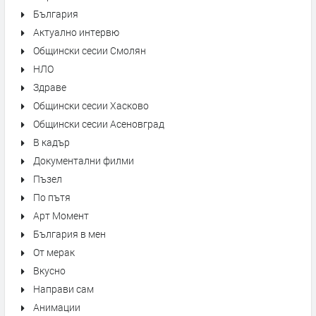
България
Актуално интервю
Общински сесии Смолян
НЛО
Здраве
Общински сесии Хасково
Общински сесии Асеновград
В кадър
Документални филми
Пъзел
По пътя
Арт Момент
България в мен
От мерак
Вкусно
Направи сам
Анимации