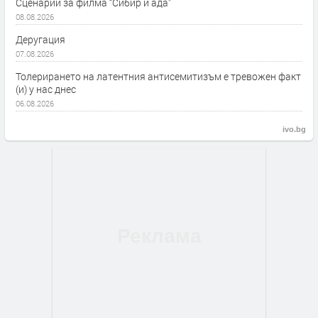
Сценарий за филма “Сибир и ада”
08.08.2026
Деругация
07.08.2026
Толерирането на латентния антисемитизъм е тревожен факт
(и) у нас днес
06.08.2026
ivo.bg