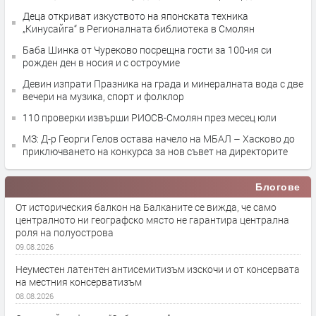
Деца откриват изкуството на японската техника
„Кинусайга“ в Регионалната библиотека в Смолян
Баба Шинка от Чуреково посрещна гости за 100-ия си
рожден ден в носия и с остроумие
Девин изпрати Празника на града и минералната вода с две
вечери на музика, спорт и фолклор
110 проверки извърши РИОСВ-Смолян през месец юли
МЗ: Д-р Георги Гелов остава начело на МБАЛ – Хасково до
приключването на конкурса за нов съвет на директорите
Блогове
От историческия балкон на Балканите се вижда, че само
централното ни географско място не гарантира централна
роля на полуострова
09.08.2026
Неуместен латентен антисемитизъм изскочи и от консервата
на местния консерватизъм
08.08.2026