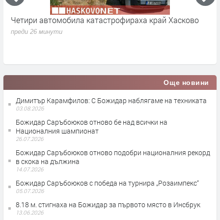
Четири автомобила катастрофираха край Хасково
„
H
преди 26 минути
а
п
Още новини
Димитър Карамфилов: С Божидар наблягаме на техниката
03.08.2026
Божидар Саръбоюков отново бе над всички на
Националния шампионат
26.07.2026
Божидар Саръбоюков отново подобри националния рекорд
в скока на дължина
14.07.2026
Божидар Саръбоюков с победа на турнира „Розаимпекс“
05.07.2026
8.18 м. стигнаха на Божидар за първото място в Инсбрук
13.06.2026