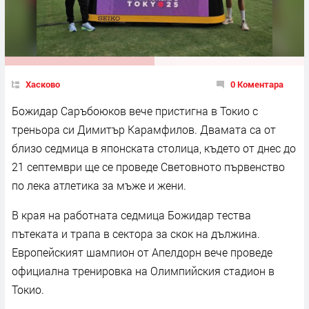
Хасково
0 Коментара
Божидар Саръбоюков вече пристигна в Токио с
треньора си Димитър Карамфилов. Двамата са от
близо седмица в японската столица, където от днес до
21 септември ще се проведе Световното първенство
по лека атлетика за мъже и жени.
В края на работната седмица Божидар тества
пътеката и трапа в сектора за скок на дължина.
Европейският шампион от Апелдорн вече проведе
официална тренировка на Олимпийския стадион в
Токио.