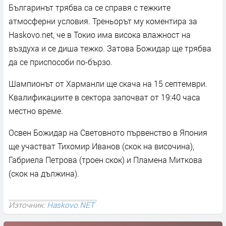
Българинът трябва са се справя с тежките
атмосферни условия. Треньорът му коментира за
Haskovo.net, че в Токио има висока влажност на
въздуха и се диша тежко. Затова Божидар ще трябва
да се приспособи по-бързо.
Шампионът от Харманли ще скача на 15 септември.
Квалификациите в сектора започват от 19:40 часа
местно време.
Освен Божидар на Световното първенство в Япония
ще участват Тихомир Иванов (скок на височина),
Габриела Петрова (троен скок) и Пламена Миткова
(скок на дължина).
Източник:
Haskovo.NET