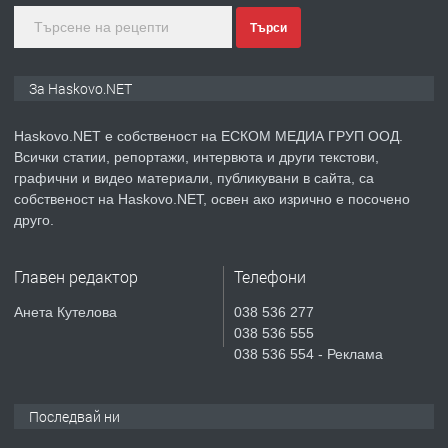
Търси
преди 3 дни
ПРЕДЛАГА
ПРОСТОРЕН ТРИСТАЕН
За Haskovo.NET
АПАРТАМЕНТ В НОВА СГРАДА КВ.
КУБА
Haskovo.NET е собственост на ЕСКОМ МЕДИА ГРУП ООД.
Всички статии, репортажи, интервюта и други текстови,
преди 3 дни
графични и видео материали, публикувани в сайта, са
собственост на Haskovo.NET, освен ако изрично е посочено
ПРЕДЛАГА
Продавам парцел в гр. Хасково кв.
друго.
Хисаря до ток, вода,канализация,
асфалт 0889 537 426
Главен редактор
Телефони
преди 3 дни
Анета Кутелова
038 536 277
038 536 555
ПРЕДЛАГА
СГЛОБЯВАНЕ НА МЕБЕЛИ.
038 536 554 - Реклама
Последвай ни
преди 3 дни