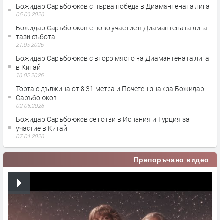
Божидар Саръбоюков с първа победа в Диамантената лига
05.06.2026
Божидар Саръбоюков с ново участие в Диамантената лига
тази събота
21.05.2026
Божидар Саръбоюков с второ място на Диамантената лига
в Китай
16.05.2026
Торта с дължина от 8.31 метра и Почетен знак за Божидар
Саръбоюков
02.05.2026
Божидар Саръбоюков се готви в Испания и Турция за
участие в Китай
07.04.2026
Препоръчано видео