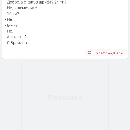
- Добре, а с какъв шрифт? 24-ти?
- Не, големичък е.
- 16-ти?
- Не.
- 8-ми?
- Не.
- А с какъв?
- С Брайлов.
Покажи друг виц