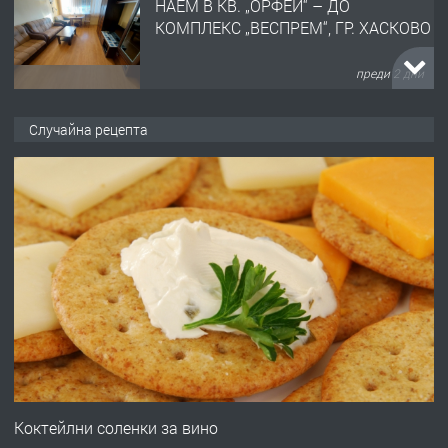
НАЕМ В КВ. „ОРФЕЙ“ – ДО
КОМПЛЕКС „ВЕСПРЕМ“, ГР. ХАСКОВО
преди 2 дни
ПРЕДЛАГА
НАПЪЛНО ОБЗАВЕДЕН И
Случайна рецепта
ОБОРУДВАН ТРИСТАЕН
АПАРТАМЕНТ В ЦЕНТЪРА НА ГР.
ХАСКОВО
преди 2 дни
ПРЕДЛАГА
Давам гараж под наем
преди 2 дни
ПРЕДЛАГА
№4120 Магазин/Офис под наем в кв.
Любен Каравелов, Хасково-близо до
Коктейлни соленки за вино
градската градина!