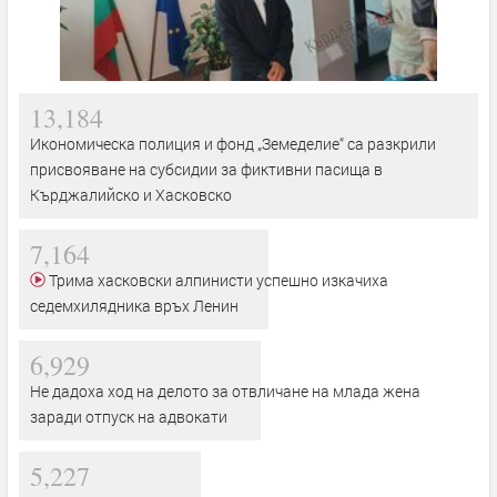
13,184
Икономическа полиция и фонд „Земеделие“ са разкрили
присвояване на субсидии за фиктивни пасища в
Кърджалийско и Хасковско
7,164
Трима хасковски алпинисти успешно изкачиха
седемхилядника връх Ленин
6,929
Не дадоха ход на делото за отвличане на млада жена
заради отпуск на адвокати
5,227