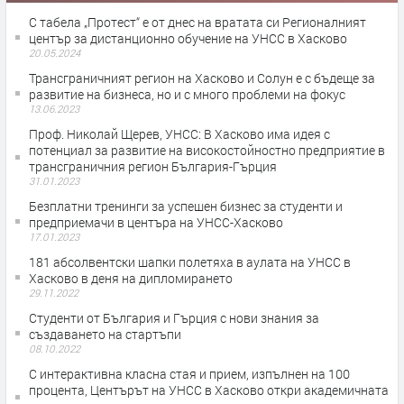
С табела „Протест“ е от днес на вратата си Регионалният
център за дистанционно обучение на УНСС в Хасково
20.05.2024
Трансграничният регион на Хасково и Солун е с бъдеще за
развитие на бизнеса, но и с много проблеми на фокус
13.06.2023
Проф. Николай Щерев, УНСС: В Хасково има идея с
потенциал за развитие на високостойностно предприятие в
трансграничния регион България-Гърция
31.01.2023
Безплатни тренинги за успешен бизнес за студенти и
предприемачи в центъра на УНСС-Хасково
17.01.2023
181 абсолвентски шапки полетяха в аулата на УНСС в
Хасково в деня на дипломирането
29.11.2022
Студенти от България и Гърция с нови знания за
създаването на стартъпи
08.10.2022
С интерактивна класна стая и прием, изпълнен на 100
процента, Центърът на УНСС в Хасково откри академичната