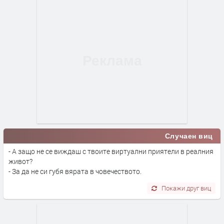
Случаен виц
- А защо не се виждаш с твоите виртуални приятели в реалния
живот?
- За да не си губя вярата в човечеството.
Покажи друг виц