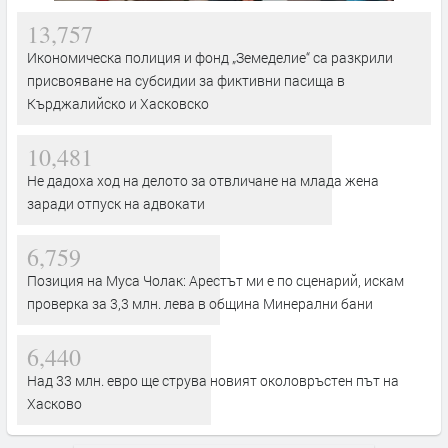
13,757
Икономическа полиция и фонд „Земеделие“ са разкрили
присвояване на субсидии за фиктивни пасища в
Кърджалийско и Хасковско
10,481
Не дадоха ход на делото за отвличане на млада жена
заради отпуск на адвокати
6,759
Позиция на Муса Чолак: Арестът ми е по сценарий, искам
проверка за 3,3 млн. лева в община Минерални бани
6,440
Над 33 млн. евро ще струва новият околовръстен път на
Хасково