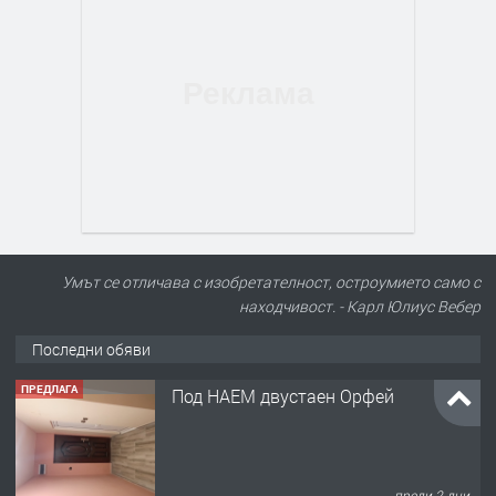
Умът се отличава с изобретателност, остроумието само с
находчивост. - Карл Юлиус Вебер
Последни обяви
ПРЕДЛАГА
Под НАЕМ двустаен Орфей
преди 2 дни