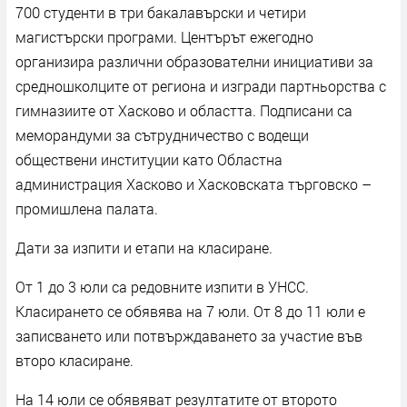
700 студенти в три бакалавърски и четири
магистърски програми. Центърът ежегодно
организира различни образователни инициативи за
средношколците от региона и изгради партньорства с
гимназиите от Хасково и областта. Подписани са
меморандуми за сътрудничество с водещи
обществени институции като Областна
администрация Хасково и Хасковската търговско –
промишлена палата.
Дати за изпити и етапи на класиране.
От 1 до 3 юли са редовните изпити в УНСС.
Класирането се обявява на 7 юли. От 8 до 11 юли е
записването или потвърждаването за участие във
второ класиране.
На 14 юли се обявяват резултатите от второто