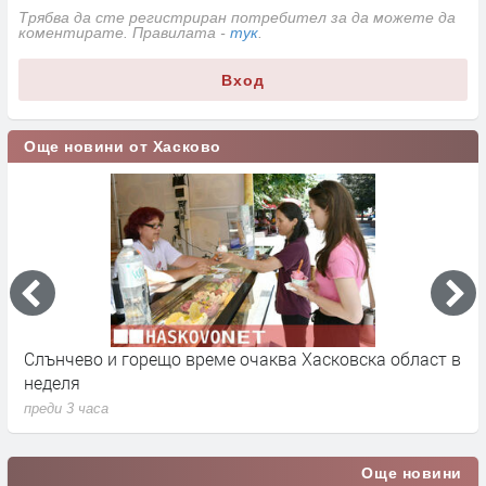
Трябва да сте регистриран потребител за да можете да
коментирате. Правилата -
тук
.
Вход
Още новини от Хасково
Слънчево и горещо време очаква Хасковска област в
1
неделя
п
преди 3 часа
Още новини