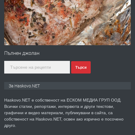
Давам гараж под наем
преди 4 дни
ПРЕДЛАГА
№4120 Магазин/Офис под наем в кв.
Любен Каравелов, Хасково-близо до
Пълнен джолан
градската градина!
Търси
преди 4 дни
ПРЕДЛАГА
ПРОСТОРЕН ТРИСТАЕН
За Haskovo.NET
АПАРТАМЕНТ В НОВА СГРАДА КВ.
КУБА
Haskovo.NET е собственост на ЕСКОМ МЕДИА ГРУП ООД.
Всички статии, репортажи, интервюта и други текстови,
преди 5 дни
графични и видео материали, публикувани в сайта, са
собственост на Haskovo.NET, освен ако изрично е посочено
ПРЕДЛАГА
Продавам парцел в гр. Хасково кв.
друго.
Хисаря до ток, вода,канализация,