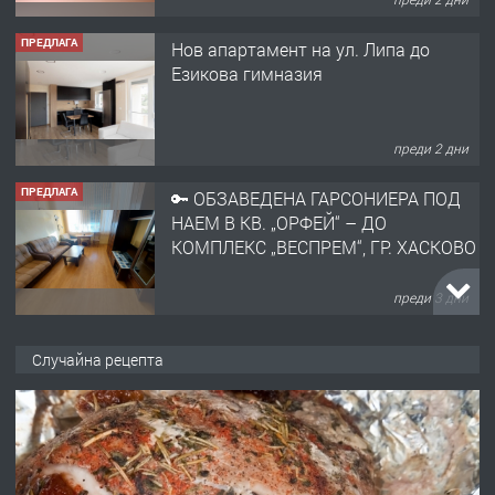
ПРЕДЛАГА
Нов апартамент на ул. Липа до
Езикова гимназия
преди 2 дни
ПРЕДЛАГА
🔑 ОБЗАВЕДЕНА ГАРСОНИЕРА ПОД
НАЕМ В КВ. „ОРФЕЙ“ – ДО
КОМПЛЕКС „ВЕСПРЕМ“, ГР. ХАСКОВО
преди 3 дни
ПРЕДЛАГА
НАПЪЛНО ОБЗАВЕДЕН И
Случайна рецепта
ОБОРУДВАН ТРИСТАЕН
АПАРТАМЕНТ В ЦЕНТЪРА НА ГР.
ХАСКОВО
преди 4 дни
ПРЕДЛАГА