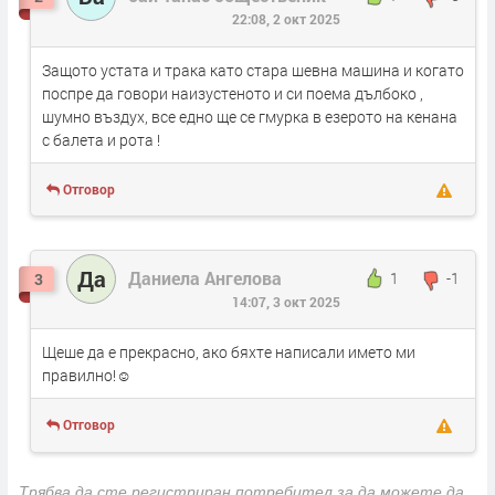
22:08, 2 окт 2025
Защото устата и трака като стара шевна машина и когато
поспре да говори наизустеното и си поема дълбоко ,
шумно въздух, все едно ще се гмурка в езерото на кенана
с балета и рота !
Отговор
Да
Даниела Ангелова
1
-1
3
14:07, 3 окт 2025
Щеше да е прекрасно, ако бяхте написали името ми
правилно!☺️
Отговор
Трябва да сте регистриран потребител за да можете да