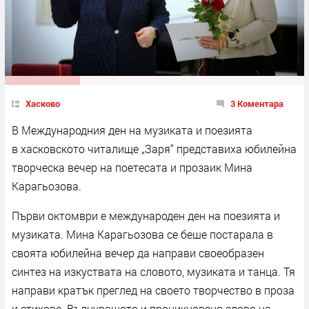
Хасково
3 Коментара
В Международния ден на музиката и поезията
в хасковското читалище „Заря“ представиха юбилейна
творческа вечер на поетесата и прозаик Мина
Карагьозова.
Първи октомври е международен ден на поезията и
музиката. Мина Карагьозова се беше постарала в
своята юбилейна вечер да направи своеобразен
синтез на изкуствата на словото, музиката и танца. Тя
направи кратък преглед на своето творчество в проза
и стихове. Вълнуващото и проникновено слово на