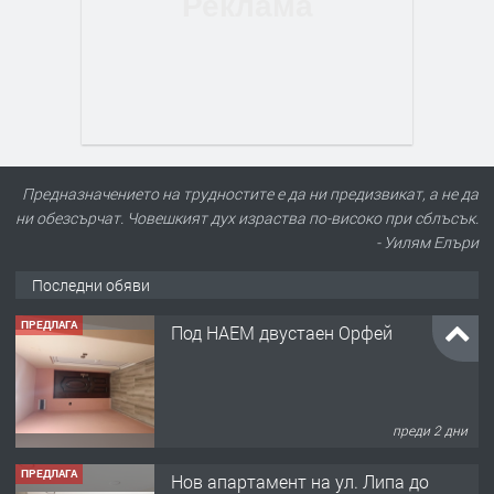
Предназначението на трудностите е да ни предизвикат, а не да
ни обезсърчат. Човешкият дух израства по-високо при сблъсък.
- Уилям Елъри
Последни обяви
ПРЕДЛАГА
Нов апартамент на ул. Липа до
Езикова гимназия
преди 2 дни
ПРЕДЛАГА
🔑 ОБЗАВЕДЕНА ГАРСОНИЕРА ПОД