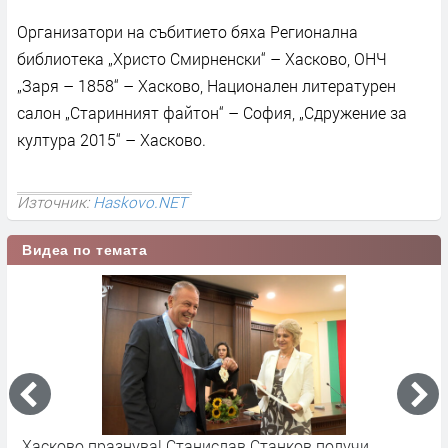
Организатори на събитието бяха Регионална
библиотека „Христо Смирненски“ – Хасково, ОНЧ
„Заря – 1858“ – Хасково, Национален литературен
салон „Старинният файтон“ – София, „Сдружение за
култура 2015“ – Хасково.
Източник:
Haskovo.NET
Видеа по темата
Хасково отпразнува Деня на независимостта
7