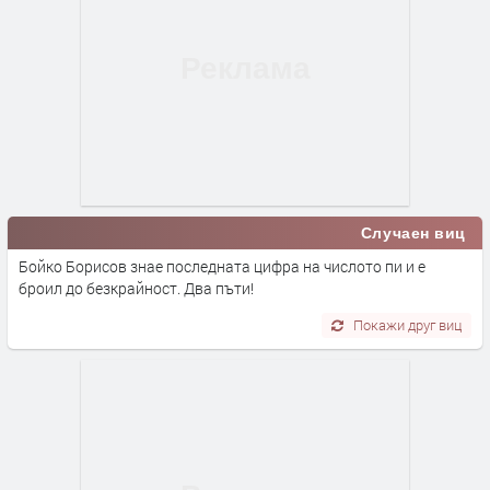
Случаен виц
Бойко Борисов знае последната цифра на числото пи и е
броил до безкрайност. Два пъти!
Покажи друг виц