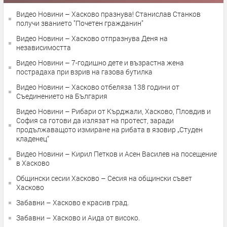
Видео Новини – Хасково празнува! Станислав Станков
получи званието "Почетен гражданин"
Видео Новини – Хасково отпразнува Деня на
независимостта
Видео Новини – 7-годишно дете и възрастна жена
пострадаха при взрив на газова бутилка
Видео Новини – Хасково отбеляза 138 години от
Съединението на България
Видео Новини – Рибари от Кърджали, Хасково, Пловдив и
София са готови да излязат на протест, заради
продължаващото измиране на рибата в язовир „Студен
кладенец“
Видео Новини – Кирил Петков и Асен Василев на посещение
в Хасково
Общински сесии Хасково – Сесия на общински съвет
Хасково
Забавни – Хасково е красив град.
Забавни – Хасково и Аида от високо.