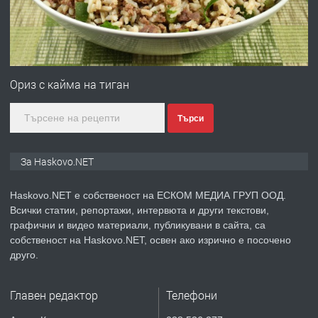
преди 5 дни
ПРЕДЛАГА
ПРОСТОРЕН ТРИСТАЕН
АПАРТАМЕНТ В НОВА СГРАДА КВ.
Ориз с кайма на тиган
КУБА
Търси
преди 6 дни
ПРЕДЛАГА
Продавам парцел в гр. Хасково кв.
За Haskovo.NET
Хисаря до ток, вода,канализация,
асфалт 0889 537 426
Haskovo.NET е собственост на ЕСКОМ МЕДИА ГРУП ООД.
Всички статии, репортажи, интервюта и други текстови,
преди 6 дни
графични и видео материали, публикувани в сайта, са
собственост на Haskovo.NET, освен ако изрично е посочено
ПРЕДЛАГА
СГЛОБЯВАНЕ НА МЕБЕЛИ.
друго.
Главен редактор
Телефони
преди 6 дни