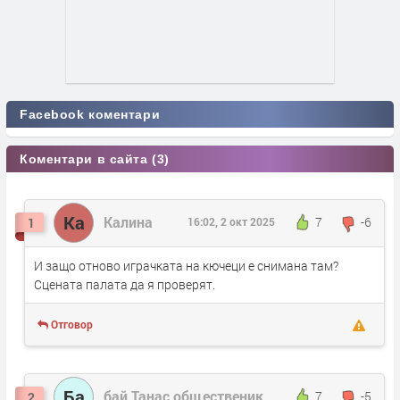
Facebook коментари
Коментари в сайта (3)
Ка
Калина
7
-6
1
16:02, 2 окт 2025
И защо отново играчката на кючеци е снимана там?
Сцената палата да я проверят.
Отговор
Ба
бай Танас общественик
7
-5
2