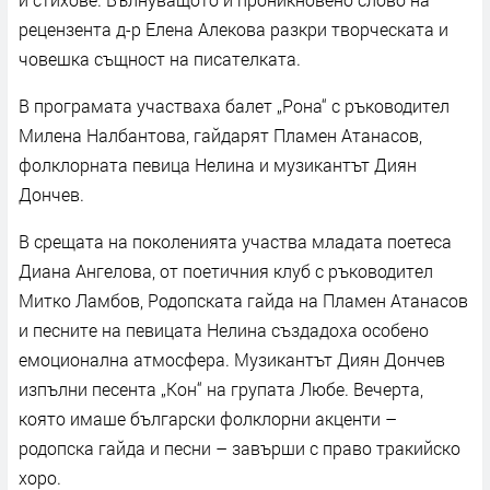
рецензента д-р Елена Алекова разкри творческата и
човешка същност на писателката.
В програмата участваха балет „Рона“ с ръководител
Милена Налбантова, гайдарят Пламен Атанасов,
фолклорната певица Нелина и музикантът Диян
Дончев.
В срещата на поколенията участва младата поетеса
Диана Ангелова, от поетичния клуб с ръководител
Митко Ламбов, Родопската гайда на Пламен Атанасов
и песните на певицата Нелина създадоха особено
емоционална атмосфера. Музикантът Диян Дончев
изпълни песента „Кон“ на групата Любе. Вечерта,
която имаше български фолклорни акценти –
родопска гайда и песни – завърши с право тракийско
хоро.