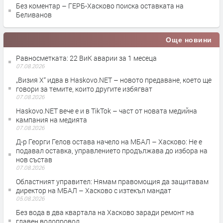
Без коментар – ГЕРБ-Хасково поиска оставката на
Беливанов
Още новини
Равносметката: 22 ВиК аварии за 1 месеца
07.08.2026
„Визия Х“ идва в Haskovo.NET – новото предаване, което ще
говори за темите, които другите избягват
07.08.2026
Haskovo.NET вече е и в TikTok – част от новата медийна
кампания на медията
07.08.2026
Д-р Георги Гелов остава начело на МБАЛ – Хасково: Не е
подавал оставка, управлението продължава до избора на
нов състав
07.08.2026
Областният управител: Нямам правомощия да защитавам
директор на МБАЛ – Хасково с изтекъл мандат
05.08.2026
Без вода в два квартала на Хасково заради ремонт на
главен водопровод