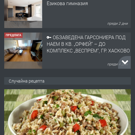
НАЕМ В КВ. „ОРФЕЙ“ – ДО
КОМПЛЕКС „ВЕСПРЕМ“, ГР. ХАСКОВО
преди 4 дни
ПРЕДЛАГА
НАПЪЛНО ОБЗАВЕДЕН И
ОБОРУДВАН ТРИСТАЕН
АПАРТАМЕНТ В ЦЕНТЪРА НА ГР.
ХАСКОВО
преди 5 дни
ПРЕДЛАГА
Давам гараж под наем
Случайна рецепта
преди 5 дни
ПРЕДЛАГА
№4120 Магазин/Офис под наем в кв.
Любен Каравелов, Хасково-близо до
градската градина!