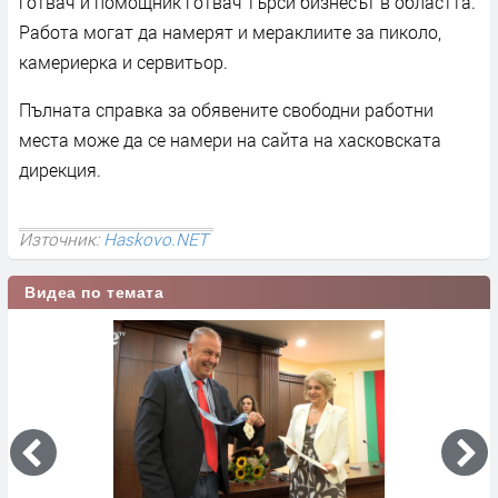
готвач и помощник готвач търси бизнесът в областта.
Работа могат да намерят и мераклиите за пиколо,
камериерка и сервитьор.
Пълната справка за обявените свободни работни
места може да се намери на сайта на хасковската
дирекция.
Източник:
Haskovo.NET
Видеа по темата