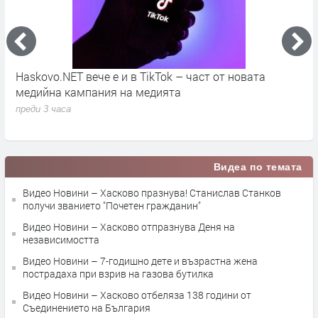
во
Haskovo.NET вече е и в TikTok – част от новата
О
медийна кампания на медията
„
преди 3 часа
п
Видеа по темата
Видео Новини – Хасково празнува! Станислав Станков
получи званието "Почетен гражданин"
Видео Новини – Хасково отпразнува Деня на
независимостта
Видео Новини – 7-годишно дете и възрастна жена
пострадаха при взрив на газова бутилка
Видео Новини – Хасково отбеляза 138 години от
Съединението на България