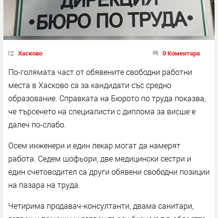
Хасково
0 Коментара
По-голямата част от обявените свободни работни
места в Хасково са за кандидати със средно
образование. Справката на Бюрото по труда показва,
че търсенето на специалисти с диплома за висше е
далеч по-слабо.
Осем инженери и един лекар могат да намерят
работа. Седем шофьори, две медицински сестри и
един счетоводител са други обявени свободни позиции
на пазара на труда.
Четирима продавач-консултанти, двама санитари,