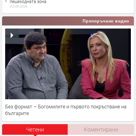
пешеходната зона
03.08.2026
Препоръчано видео
Без формат – Богомилите и първото покръстване на
българите
Четени
Коментирани