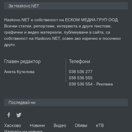
АПАРТАМЕНТ В НОВА СГРАДА КВ.
За Haskovo.NET
КУБА
Haskovo.NET е собственост на ЕСКОМ МЕДИА ГРУП ООД.
преди 4 дни
Всички статии, репортажи, интервюта и други текстови,
графични и видео материали, публикувани в сайта, са
ПРЕДЛАГА
Продавам парцел в гр. Хасково кв.
собственост на Haskovo.NET, освен ако изрично е посочено
Хисаря до ток, вода,канализация,
друго.
асфалт 0889 537 426
Главен редактор
Телефони
преди 4 дни
Анета Кутелова
038 536 277
ПРЕДЛАГА
СГЛОБЯВАНЕ НА МЕБЕЛИ.
038 536 555
038 536 554 - Реклама
Последвай ни
преди 4 дни
ПРЕДЛАГА
№4119 Едностаен обзаведен
апартамент под наем в кв.
Хасково
Новини
Видео
Обяви
еТВ
Училищни, гр. Хасково.
Изпрати ни новина