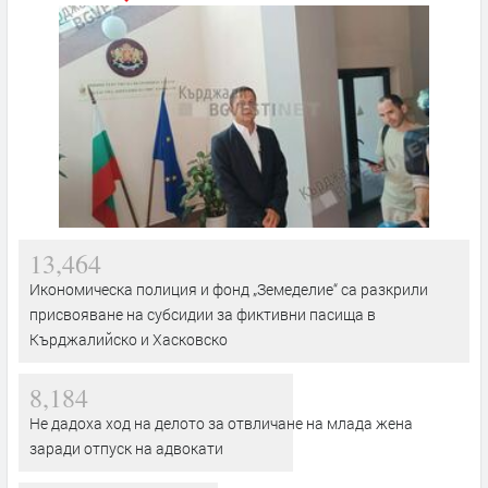
13,464
Икономическа полиция и фонд „Земеделие“ са разкрили
присвояване на субсидии за фиктивни пасища в
Кърджалийско и Хасковско
8,184
Не дадоха ход на делото за отвличане на млада жена
заради отпуск на адвокати