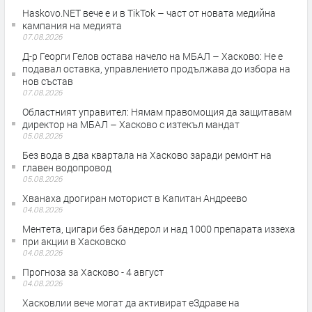
Haskovo.NET вече е и в TikTok – част от новата медийна
кампания на медията
07.08.2026
Д-р Георги Гелов остава начело на МБАЛ – Хасково: Не е
подавал оставка, управлението продължава до избора на
нов състав
07.08.2026
Областният управител: Нямам правомощия да защитавам
директор на МБАЛ – Хасково с изтекъл мандат
05.08.2026
Без вода в два квартала на Хасково заради ремонт на
главен водопровод
05.08.2026
Хванаха дрогиран моторист в Капитан Андреево
04.08.2026
Ментета, цигари без бандерол и над 1000 препарата иззеха
при акции в Хасковско
04.08.2026
Прогноза за Хасково - 4 август
04.08.2026
Хасковлии вече могат да активират еЗдраве на