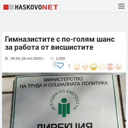
Гимназистите с по-голям шанс
за работа от висшистите
09:34, 28 сеп 2025 г.
2,359
0
1