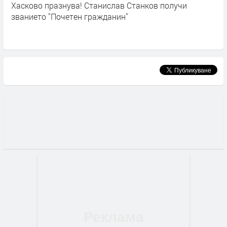
о празнува! Станислав Станков получи
Хасково от
то "Почетен гражданин"