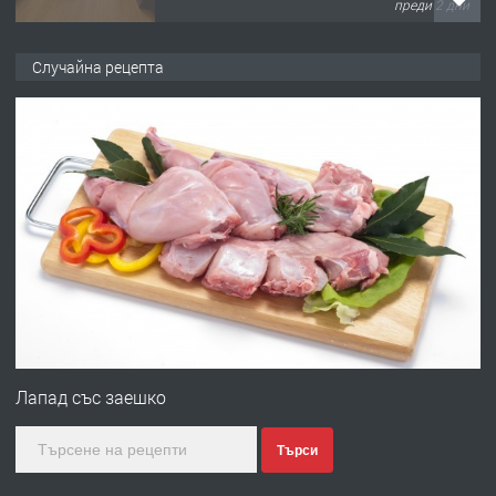
ПРЕДЛАГА
НАПЪЛНО ОБЗАВЕДЕН И
ОБОРУДВАН ТРИСТАЕН
Случайна рецепта
АПАРТАМЕНТ В ЦЕНТЪРА НА ГР.
ХАСКОВО
преди 3 дни
ПРЕДЛАГА
Давам гараж под наем
преди 3 дни
ПРЕДЛАГА
№4120 Магазин/Офис под наем в кв.
Любен Каравелов, Хасково-близо до
градската градина!
Лапад със заешко
преди 3 дни
Търси
ПРЕДЛАГА
ПРОСТОРЕН ТРИСТАЕН