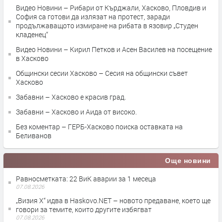
Видео Новини – Рибари от Кърджали, Хасково, Пловдив и
София са готови да излязат на протест, заради
продължаващото измиране на рибата в язовир „Студен
кладенец“
Видео Новини – Кирил Петков и Асен Василев на посещение
в Хасково
Общински сесии Хасково – Сесия на общински съвет
Хасково
Забавни – Хасково е красив град.
Забавни – Хасково и Аида от високо.
Без коментар – ГЕРБ-Хасково поиска оставката на
Беливанов
Още новини
Равносметката: 22 ВиК аварии за 1 месеца
07.08.2026
„Визия Х“ идва в Haskovo.NET – новото предаване, което ще
говори за темите, които другите избягват
07.08.2026