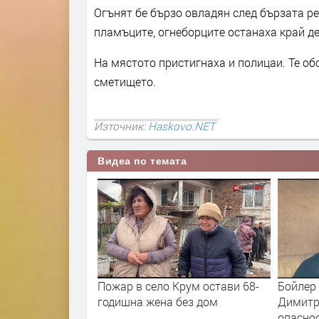
Огънят бе бързо овладян след бързата р
пламъците, огнеборците останаха край де
На мястото пристигнаха и полицаи. Те об
сметището.
Източник:
Haskovo.NET
Видеа по темата
рум остави 68-
Бойлер подпали апартамент в
33-год
без дом
Димитровград, мъж е с
за сери
опасност за живота след