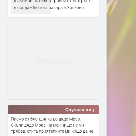
шампион по силов трибой отчете ръст
в продажбите на пазара в Хасково
Случаен виц
Писмо от блондинка до дядо Мраз:
Скъпи дядо Мраз, на мен нищо не ми
трябва, стига приятелките ми нищо да не