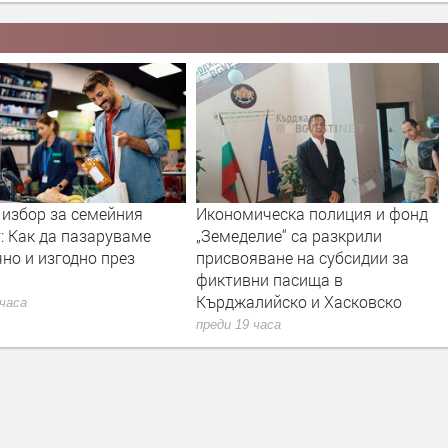
ическа полиция и фонд
Иззеха 544 стоки менте от лек
лие“ са разкрили
автомобил
ване на субсидии за
преди 19 часа
ни пасища в
лийско и Хасковско
 часа