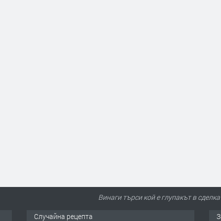
Винаги търси кой е глупакът в сделкат
Случайна рецепта
З