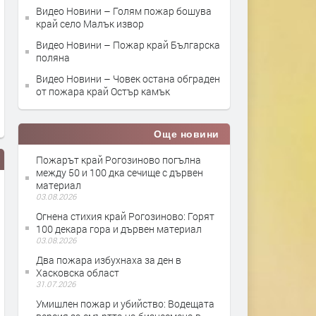
Видео Новини – Голям пожар бошува
край село Малък извор
Видео Новини – Пожар край Българска
поляна
Видео Новини – Човек остана обграден
от пожара край Остър камък
Още новини
Пожарът край Рогозиново погълна
между 50 и 100 дка сечище с дървен
материал
03.08.2026
Огнена стихия край Рогозиново: Горят
100 декара гора и дървен материал
03.08.2026
Два пожара избухнаха за ден в
Хасковска област
Парижката Света Богородица в
Пожар в циментовия заво
31.07.2026
пламъци
Димитровград
Умишлен пожар и убийство: Водещата