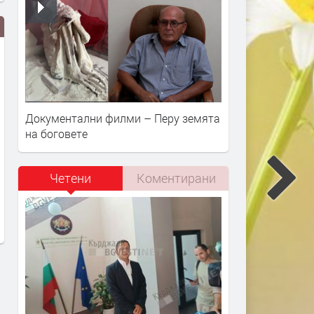
Документални филми – Перу земята
на боговете
Познайник на полицията е
С охлузвания е турският 
задържан с дрога
от катастрофата на АМ
Четени
Коментирани
„Марица“
преди 19 часа
преди 19 часа