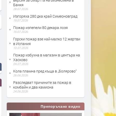
версия за смъртта на бизнесмена в
Банкя
28.07.2026
Изгоряха 280 дка край Симеоновград
19.07.2026
Пожар изпепели 80 декара лозя
15.07.2026
Горски пожар взе най-малко 12 жертви
в Испания
10.07.2026
Пожар избухна в магазин в центъра на
Хасково
06.07.2026
Кола пламна пред къща в „Болярово“
26.06.2026
Разследват причините за пожар в
комбайн и два камиона
24.06.2026
Препоръчано видео