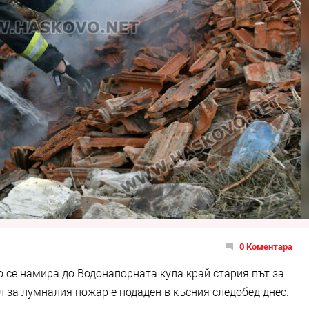
0 Коментара
 се намира до Водонапорната кула край стария път за
ал за лумналия пожар е подаден в късния следобед днес.