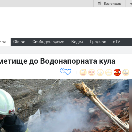
Календар
ини
Обяви
Свободно време
Видео
Градове
eTV
сметище до Водонапорната кула
0
1