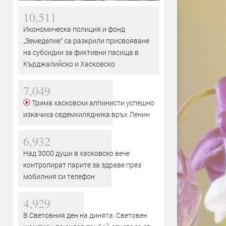
10,511
Икономическа полиция и фонд
„Земеделие“ са разкрили присвояване
на субсидии за фиктивни пасища в
Кърджалийско и Хасковско
7,049
Трима хасковски алпинисти успешно
изкачиха седемхилядника връх Ленин
6,932
Над 3000 души в хасковско вече
контролират парите за здраве през
мобилния си телефон
4,929
В Световния ден на динята: Световен