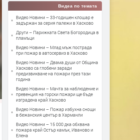
Видеа по темата
Видео Новини – 33-годишен клошар е
задържан за серия палежи в Хасково
Други – Парижката Света Богородица в
пламъци
Видео Новини – Млад мъж пострада
при пожар в автосервиз в Хасково
Видео Новини – Двама души от Община
Хасково са глобени заради
предизвикване на пожари през тази
година
Видео Новини – Мачта за наблюдение и
превенция на горски пожари ще бъде
изградена край Хасково
Видео Новини – Пожар избухна снощи
в бежанския център в Харманли
Видео Новини – 15 000 дка обхвана
пожара край Остър камък, Иваново и
Елена