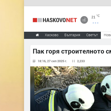
°C
21
Хасково
България
Светът
Нов
Пак горя строителното 
18:16, 27 сеп 2025 г.
2,233