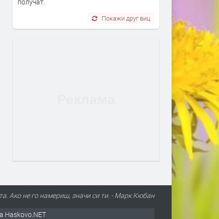
получат.
Покажи друг виц
а. Ако не го намериш, значи си ти. - Марк Кюбан
а Haskovo.NET