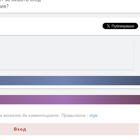
да можете да коментирате. Правилата -
тук
.
Вход