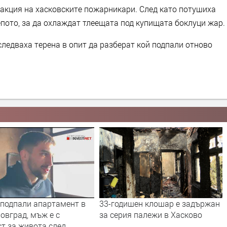
еакция на хасковските пожарникари. След като потушиха
пото, за да охлаждат тлеещата под купищата боклуци жар.
следваха терена в опит да разберат кой подпали отново
ишен клошар е задържан
Пожар в амонячния цех на
я палежи в Хасково
торовия завод в Димитровград