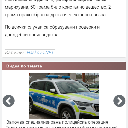
марихуана, 50 грама бяло кристално вещество, 2
грама прахообразна дрога и електронна везна.
По всички случаи са образувани проверки и
досъдебни производства.
Източник:
Haskovo.NET
Видеа по темата
Оставиха в ареста задържаният с дрога за 300 хил.
П