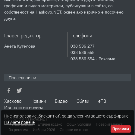
преди 5 дни
графични и видео материали, публикувани в сайта, са
собственост на Haskovo.NET, освен ако изрично е посочено
ПРЕДЛАГА
НАПЪЛНО ОБЗАВЕДЕН И
друго.
ОБОРУДВАН ТРИСТАЕН
АПАРТАМЕНТ В ЦЕНТЪРА НА ГР.
Главен редактор
Телефони
ХАСКОВО
преди 6 дни
Анета Кутелова
038 536 277
038 536 555
ПРЕДЛАГА
Давам гараж под наем
038 536 554 - Реклама
Последвай ни
преди 6 дни
ПРЕДЛАГА
Давам обзаведено жилище след
Хасково
Новини
Видео
Обяви
еТВ
ремонт в Хасково-център без
Изпрати ни новина
посредник 0889537426
Ние използваме „бисквитки“, за да улесним вашето сърфиране.
© Copyright
Haskovo.NET
Научете повече
.
преди 1 час
Пълна версия
Етичен кодекс
Общи условия
Поверителност
Приемам
За реклама
Избори 2026
Свържи се с нас