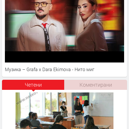
Музика – Grafa x Dara Ekimova - Нито миг
Четени
Коментирани