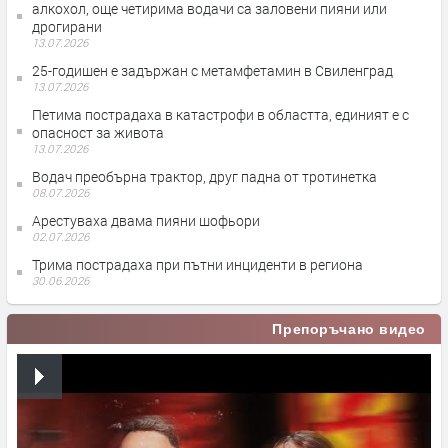
алкохол, още четирима водачи са заловени пияни или
дрогирани
13.07.2026
25-годишен е задържан с метамфетамин в Свиленград
13.07.2026
Петима пострадаха в катастрофи в областта, единият е с
опасност за живота
13.07.2026
Водач преобърна трактор, друг падна от тротинетка
08.07.2026
Арестуваха двама пияни шофьори
02.07.2026
Трима пострадаха при пътни инциденти в региона
30.06.2026
Препоръчано видео