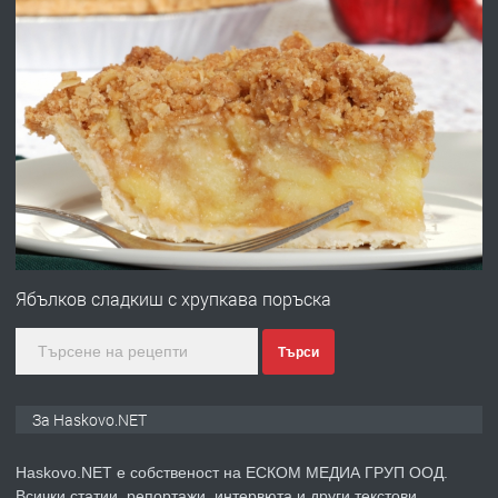
преди 18 часа
ПРЕДЛАГА
Под НАЕМ двустаен Орфей
преди 3 дни
ПРЕДЛАГА
Нов апартамент на ул. Липа до
Езикова гимназия
Ябълков сладкиш с хрупкава поръска
Търси
преди 3 дни
ПРЕДЛАГА
🔑 ОБЗАВЕДЕНА ГАРСОНИЕРА ПОД
За Haskovo.NET
НАЕМ В КВ. „ОРФЕЙ“ – ДО
КОМПЛЕКС „ВЕСПРЕМ“, ГР. ХАСКОВО
Haskovo.NET е собственост на ЕСКОМ МЕДИА ГРУП ООД.
Всички статии, репортажи, интервюта и други текстови,