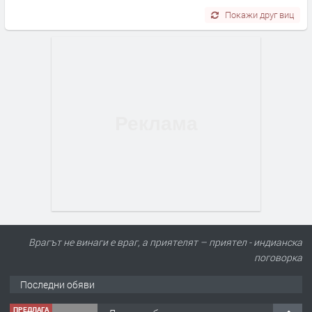
Покажи друг виц
Врагът не винаги е враг, а приятелят – приятел - индианска
поговорка
Последни обяви
ПРЕДЛАГА