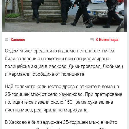
Хасково
0 Коментара
Седем мъже, сред които и двама непълнолетни, са
били заловени с наркотици при специализирана
полицейска акция в Хасково, Димитровград, Любимец
и Харманли, съобщиха от полицията.
Най-голямото количество дрога е открито в дома на
25-годишен мъж от село Узунджово. При претърсване
полицаите са иззели около 150 грама суха зелена
листна маса, реагирала на марихуана.
В Хасково е бил задържан 35-годишен мъж, в чийто