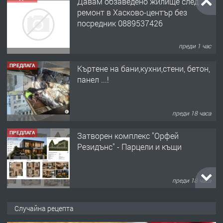
Къртене на бани,кухни,стени, бетон,
панел ...!
преди 18 часа
ПРЕДЛАГА
Затворен комплекс "Орфей
Резидънс" - Парцели и къщи
преди 18 часа
ПРЕДЛАГА
Продавам парцел в кв. Младежки
хълм в Хасково без посредници 0889
537 426
преди 18 часа
ПРЕДЛАГА
Давам обзаведено жилище за жена
Случайна рецепта
без брокери 0889 537 426