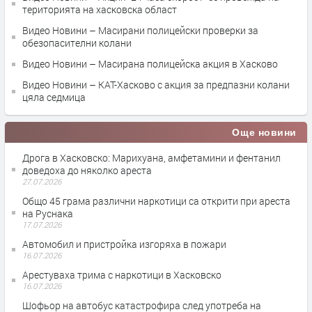
територията на хасковска област
Видео Новини – Масирани полицейски проверки за
обезопасителни колани
Видео Новини – Масирана полицейска акция в Хасково
Видео Новини – КАТ-Хасково с акция за предпазни колани
цяла седмица
Още новини
Дрога в Хасковско: Марихуана, амфетамини и фентанил
доведоха до няколко ареста
27.07.2026
Общо 45 грама различни наркотици са открити при ареста
на Руснака
17.07.2026
Автомобил и пристройка изгоряха в пожари
16.07.2026
Арестуваха трима с наркотици в Хасковско
16.07.2026
Шофьор на автобус катастрофира след употреба на