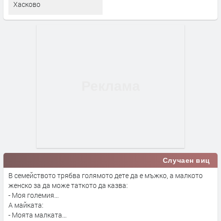
Хасково
Случаен виц
В семейството трябва голямото дете да е мъжко, а малкото
женско за да може таткото да казва:
- Моя големия...
А майката:
- Моята малката...