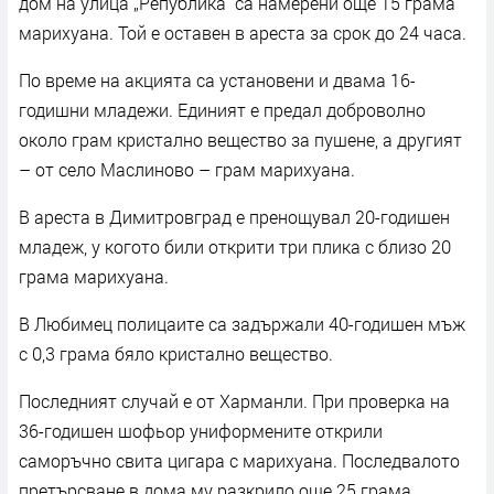
дом на улица „Република“ са намерени още 15 грама
марихуана. Той е оставен в ареста за срок до 24 часа.
По време на акцията са установени и двама 16-
годишни младежи. Единият е предал доброволно
около грам кристално вещество за пушене, а другият
– от село Маслиново – грам марихуана.
В ареста в Димитровград е пренощувал 20-годишен
младеж, у когото били открити три плика с близо 20
грама марихуана.
В Любимец полицаите са задържали 40-годишен мъж
с 0,3 грама бяло кристално вещество.
Последният случай е от Харманли. При проверка на
36-годишен шофьор униформените открили
саморъчно свита цигара с марихуана. Последвалото
претърсване в дома му разкрило още 25 грама