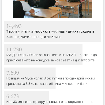
14,493
Търсят учители и персонал в училища и детска градина в
Хасково, Димитровград и Любимец
11,730
МЗ: Д-р Георги Гелов остава начело на МБАЛ – Хасково до
приключването на конкурса за нов съвет на директорите
7,699
Позиция на Муса Чолак: Арестът ми е по сценарий, искам
проверка за 3,3 млн. лева в община Минерални бани
6,673
Над 33 млн. евро ще струва новият околовръстен път на