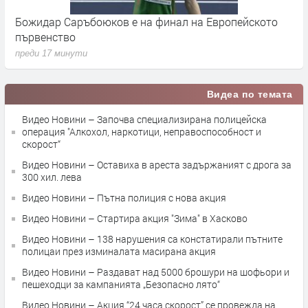
Пожар избухна в нерегламентираното сметище край
В
„Ерозия“
у
преди 2 часа
п
Видеа по темата
Видео Новини – Започва специализирана полицейска
операция "Алкохол, наркотици, неправоспособност и
скорост“
Видео Новини – Оставиха в ареста задържаният с дрога за
300 хил. лева
Видео Новини – Пътна полиция с нова акция
Видео Новини – Стартира акция "Зима" в Хасково
Видео Новини – 138 нарушения са констатирали пътните
полицаи през изминалата масирана акция
Видео Новини – Раздават над 5000 брошури на шофьори и
пешеходци за кампанията „Безопасно лято“
Видео Новини – Акция “24 часа скорост” се провежда на