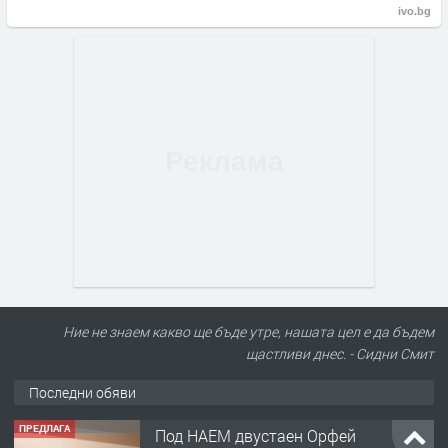
ivo.bg
Ние не знаем какво ще бъде утре, нашата цел е да бъдем
щастливи днес. - Сидни Смит
Последни обяви
ПРЕДЛАГА
Под НАЕМ двустаен Орфей