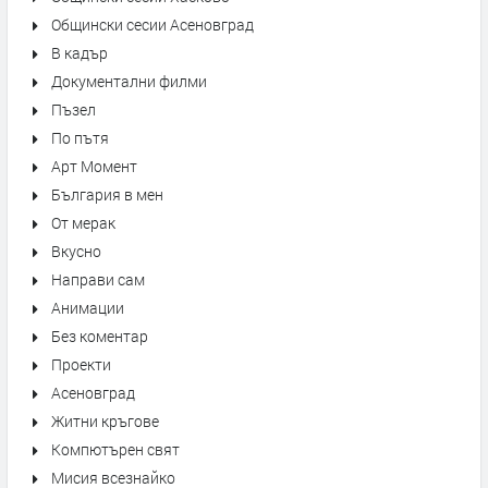
Общински сесии Асеновград
В кадър
Документални филми
Пъзел
По пътя
Арт Момент
България в мен
От мерак
Вкусно
Направи сам
Анимации
Без коментар
Проекти
Асеновград
Житни кръгове
Компютърен свят
Мисия всезнайко