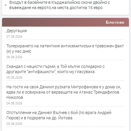
Входът в басейните в Кърджалийско скочи двойно с
въвеждане на еврото,на места достигна 15 евро
Блогове
Деругация
07.08.2026
Толерирането на латентния антисемитизъм е тревожен факт
(и) у нас днес
06.08.2026
Скандал с нацисти гърми, а Той мълчи солидарно с
другарите “антифашисти”, които му гласуваха
05.08.2026
На гости на своя Даниил руzката Митрофанова е у дома си,
едва ли е освиркана от верващите на Атанас Трендафилов
Николов
04.08.2026
Отстъпление на Даниел Вълчев с бой (по врага Андрей
Гюров) и в подкрепа на др. Йотова
03.08.2026