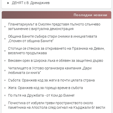
ДЕНЯТ с В. Дремджиев
Последни новини
Планетариумът в Смолян представя пълното слънчево
затъмнение с виртуална демонстрация
Община Баните събира стари снимки в инициативата
„Спомен от община Баните“
Стотици се стекоха за откриването на Празника на Девин,
веселието продължава
Вековен орех в Широка лъка е обявен за защитено дърво
Читалището в Устово организира кампания „Дари
любимата си книга“
Събота: Оранжев код за жеги в почти цялата страна
Жега: Оранжев код за горещо време в събота
По пътя на Дружбата - от Ком до Емине!
Почистиха от избуели треви пространството около
паметника на Апостола след сигнал на Кърджали бг вести