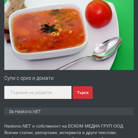
ХАСКОВО
преди 3 дни
ПРЕДЛАГА
Давам гараж под наем
преди 3 дни
ПРЕДЛАГА
№4120 Магазин/Офис под наем в кв.
Любен Каравелов, Хасково-близо до
Супи с ориз и домати
градската градина!
Търси
преди 3 дни
ПРЕДЛАГА
ПРОСТОРЕН ТРИСТАЕН
За Haskovo.NET
АПАРТАМЕНТ В НОВА СГРАДА КВ.
КУБА
Haskovo.NET е собственост на ЕСКОМ МЕДИА ГРУП ООД.
Всички статии, репортажи, интервюта и други текстови,
преди 4 дни