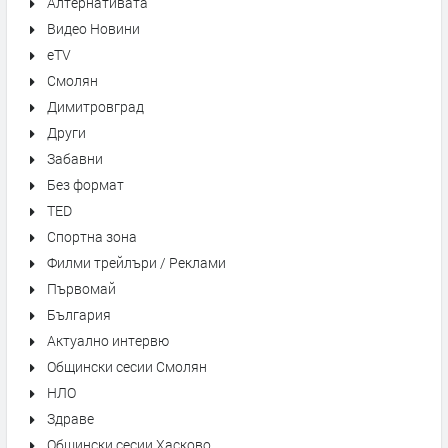
Алтернативата
Видео Новини
eTV
Смолян
Димитровград
Други
Забавни
Без формат
TED
Спортна зона
Филми трейлъри / Реклами
Първомай
България
Актуално интервю
Общински сесии Смолян
НЛО
Здраве
Общински сесии Хасково