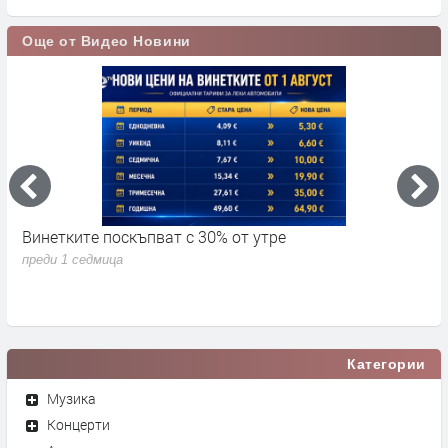
Още от Видео Новини
Винетките поскъпват с 30% от утре
3
д
преди 1 седмица
п
Категории
Музика
Концерти