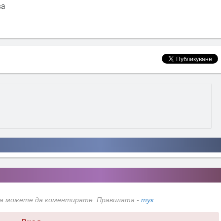
да карат к
наркотици
да можете да коментирате. Правилата -
тук
.