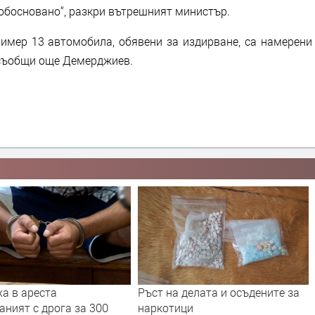
еобосновано“, разкри вътрешният министър.
ример 13 автомобила, обявени за издирване, са намерени
, съобщи още Демерджиев.
Ръст на делата и осъдените за
Двама мла
га за 300
наркотици
ареста за 2