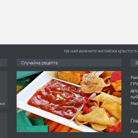
На най-важните житейски кръстопът
Случайна рецепта
З
Has
ГРУ
дру
аса
пуб
Has
Гл
Ане
аса