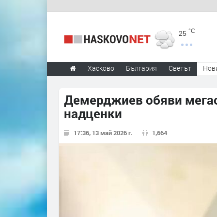
°C
25
Хасково
България
Светът
Нов
Демерджиев обяви мегао
надценки
17:36, 13 май 2026 г.
1,664