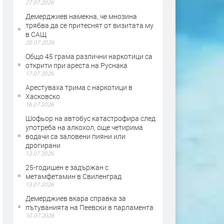
27.07.2026
Демерджиев намекна, че мнозина
трябва да се притеснят от визитата му
в САЩ
20.07.2026
Общо 45 грама различни наркотици са
открити при ареста на Руснака
17.07.2026
Арестуваха трима с наркотици в
Хасковско
16.07.2026
Шофьор на автобус катастрофира след
употреба на алкохол, още четирима
водачи са заловени пияни или
дрогирани
13.07.2026
25-годишен е задържан с
метамфетамин в Свиленград
13.07.2026
Демерджиев вкара справка за
пътуванията на Пеевски в парламента
10.07.2026