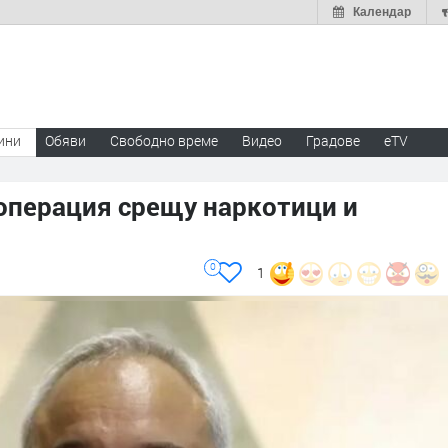
Календар
ини
Обяви
Свободно време
Видео
Градове
eTV
перация срещу наркотици и
0
1