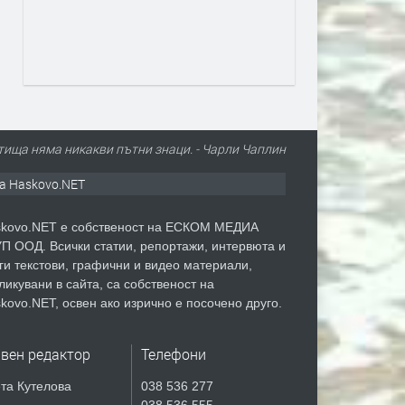
ища няма никакви пътни знаци. - Чарли Чаплин
а Haskovo.NET
kovo.NET е собственост на ЕСКОМ МЕДИА
П ООД. Всички статии, репортажи, интервюта и
ги текстови, графични и видео материали,
ликувани в сайта, са собственост на
kovo.NET, освен ако изрично е посочено друго.
авен редактор
Телефони
та Кутелова
038 536 277
038 536 555