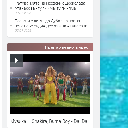
Пътуванията на Пеевски с Десислава
Атанасова - ту ги има, ту ги няма
03.07.2026
Пеевски е летял до Дубай на частен
полет със съдия Десислава Атанасова
02.07.2026
Препоръчано видео
Музика – Shakira, Burna Boy - Dai Dai