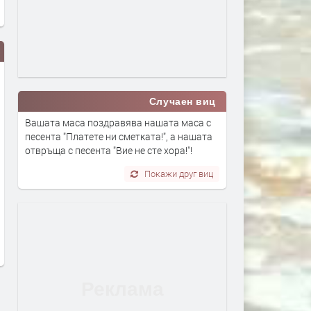
Случаен виц
Вашата маса поздравява нашата маса с
песента "Платете ни сметката!", a нашата
отвръща с песента "Вие не сте хора!"!
я взима 33% от
Първите бели щъркели вече
Покажи друг виц
ванията за нефт и газ в
поеха на юг
„Хан Тервел“ в
преди 1 ден
рската зона на Черно
 Какво значи това
14 часа