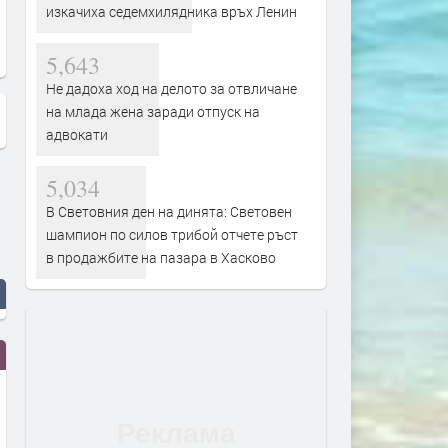
оли с алкохол и
наркотици
изкачиха седемхилядника връх Ленин
5,643
Не дадоха ход на делото за отвличане
на млада жена заради отпуск на
адвокати
5,034
В Световния ден на динята: Световен
шампион по силов трибой отчете ръст
в продажбите на пазара в Хасково