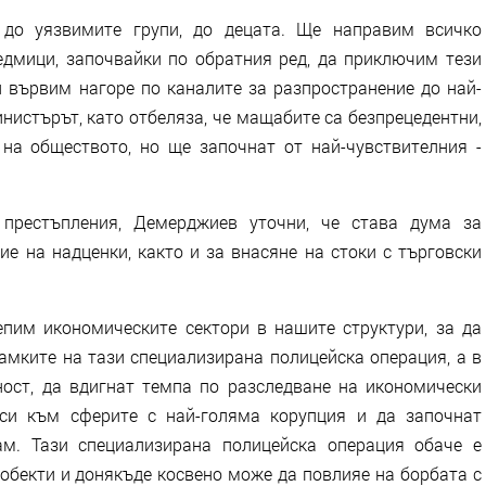
 до уязвимите групи, до децата. Ще направим всичко
дмици, започвайки по обратния ред, да приключим тези
и вървим нагоре по каналите за разпространение до най-
инистърът, като отбеляза, че мащабите са безпрецедентни,
на обществото, но ще започнат от най-чувствителния -
 престъпления, Демерджиев уточни, че става дума за
е на надценки, както и за внасяне на стоки с търговски
пим икономическите сектори в нашите структури, за да
рамките на тази специализирана полицейска операция, а в
ост, да вдигнат темпа по разследване на икономически
 си към сферите с най-голяма корупция и да започнат
ам. Тази специализирана полицейска операция обаче е
обекти и донякъде косвено може да повлияе на борбата с