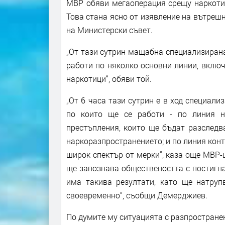
МВР обяви мегаоперация срещу наркотиц
Това стана ясно от изявление на вътре
на Министерски съвет.
„От тази сутрин мащабна специализирана 
работи по няколко основни линии, вклю
наркотици“, обяви той.
„От 6 часа тази сутрин е в ход специали
по които ще се работи - по линия н
престъпления, които ще бъдат разследв
наркоразпространението; и по линия конт
широк спектър от мерки“, каза още МВР-
ще запознава обществеността с постигна
има такива резултати, като ще натру
своевременно“, съобщи Демерджиев.
По думите му ситуацията с разпростране