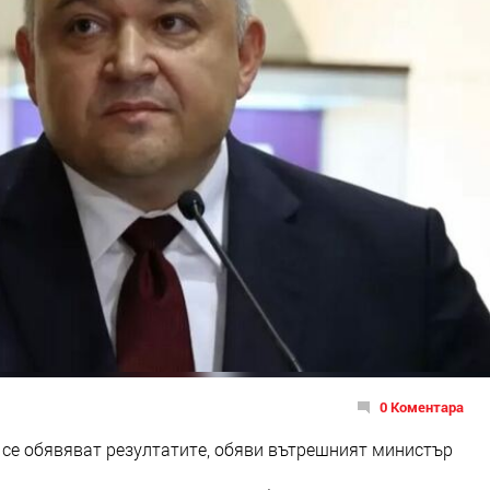
0 Коментара
ще се обявяват резултатите, обяви вътрешният министър