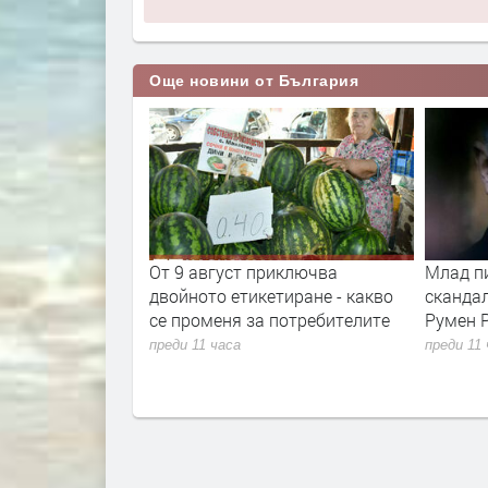
Още новини от България
 провeрява
От 9 август приключва
Млад пилот н
 на
двойното етикетиране - какво
скандално о
се променя за потребителите
Румен Радев 
преди 11 часа
преди 11 часа