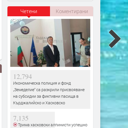
Четени
Коментирани
12,794
Икономическа полиция и фонд
„Земеделие“ са разкрили присвояване
на субсидии за фиктивни пасища в
Кърджалийско и Хасковско
7,135
дежи попаднаха в
Двама мъже са задържани в
13-
Трима хасковски алпинисти успешно
4 часа, хванати са
Пампорово за притежание на
в С