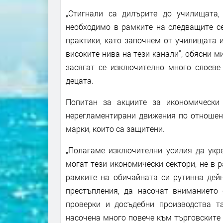
„Стигнали са дилърите до училищата,
необходимо в рамките на следващите се
практики, като започнем от училищата 
високите нива на тези канали“, обясни м
засягат се изключително много слоеве 
децата.
Попитан за акциите за икономически
нерегламентирани движения по отношени
марки, които са защитени.
„Полагаме изключителни усилия да укре
могат тези икономически сектори, не в 
рамките на обичайната си рутинна дейн
престъпления, да насочат вниманието
проверки и досъдебни производства т
насочена много повече към търговските 