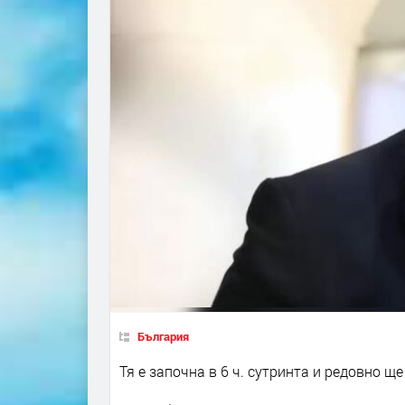
България
Тя е започна в 6 ч. сутринта и редовно 