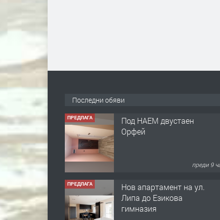
Последни обяви
ПРЕДЛАГА
Под НАЕМ двустаен
Орфей
преди 9 ч
ПРЕДЛАГА
Нов апартамент на ул.
Липа до Езикова
гимназия
преди 9 ч