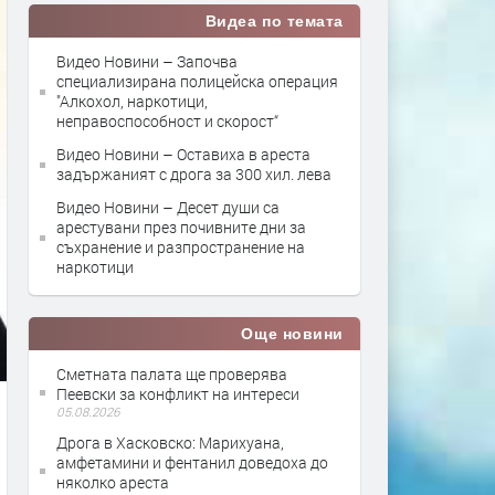
Видеа по темата
Видео Новини – Започва
специализирана полицейска операция
"Алкохол, наркотици,
неправоспособност и скорост“
Видео Новини – Оставиха в ареста
задържаният с дрога за 300 хил. лева
Видео Новини – Десет души са
арестувани през почивните дни за
съхранение и разпространение на
наркотици
Още новини
Сметната палата ще провeрява
Пеевски за конфликт на интереси
05.08.2026
Дрога в Хасковско: Марихуана,
амфетамини и фентанил доведоха до
няколко ареста