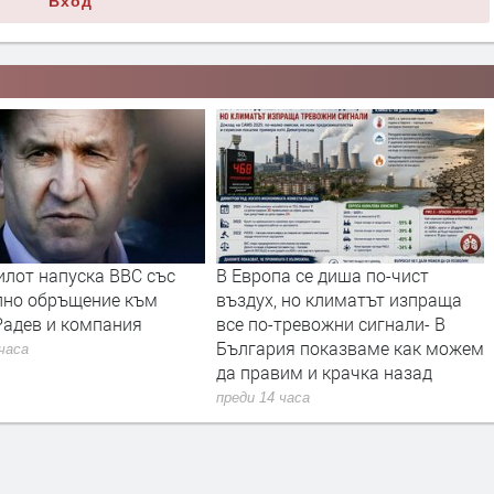
Вход
апуска ВВС със
В Европа се диша по-чист
Турци
бръщение към
въздух, но климатът изпраща
проуч
и компания
все по-тревожни сигнали- В
блок 
България показваме как можем
бълга
да правим и крачка назад
море.
преди 14 часа
преди 