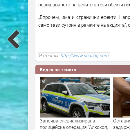
повишаването на цените в тези обекти н
„Впрочем, има и странични ефекти. Нап
само тази сутрин в рамките на акцията“
Източник:
http://www.segabg.com
Видеа по темата
 през
Започва специализирана
Оставиха в ареста
ние и
полицейска операция "Алкохол,
задържаният с дро