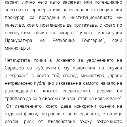
касаят лично него като засегнат или потенциално
засегнат от проверка или разследване от специалния
прокурор, са подадени в институционалното му
качество, което претендира да притежава, с което по
недопустим начин ангажират цялата институция
Прокуратура на Република България“, сочи
министърът.
Четвъртата точки в искането за уволнението на
Сарафов са публичните му изявления по случая
„Петрохан“, с които той, според министъра, „прави
непремерено публично изказване в самото начало на
разследването, когато следствените версии би
трябвало да са в съвсем начален етап на изясняване“.
„От изявлението, което дава конкретни оценки на
отделни факти, свързани с разследването, е налице
реален риск от въздействие върху вътрешното