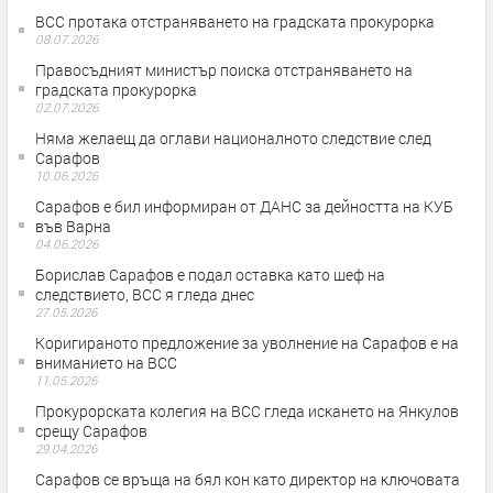
ВСС протака отстраняването на градската прокурорка
08.07.2026
Правосъдният министър поиска отстраняването на
градската прокурорка
02.07.2026
Няма желаещ да оглави националното следствие след
Сарафов
10.06.2026
Сарафов е бил информиран от ДАНС за дейността на КУБ
във Варна
04.06.2026
Борислав Сарафов е подал оставка като шеф на
следствието, ВСС я гледа днес
27.05.2026
Коригираното предложение за уволнение на Сарафов е на
вниманието на ВСС
11.05.2026
Прокурорската колегия на ВСС гледа искането на Янкулов
срещу Сарафов
29.04.2026
Сарафов се връща на бял кон като директор на ключовата