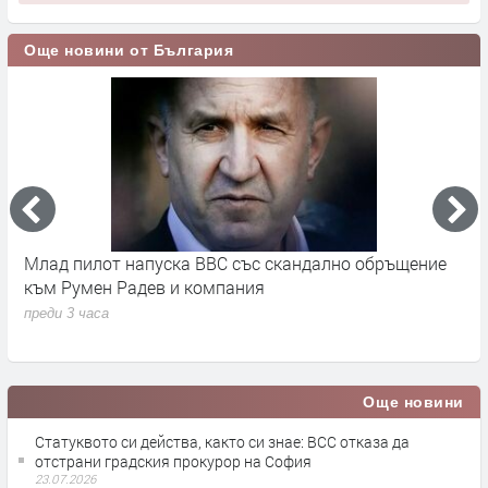
Още новини от България
во
Млад пилот напуска ВВС със скандално обръщение
В
към Румен Радев и компания
и
п
преди 3 часа
п
Още новини
Статуквото си действа, както си знае: ВСС отказа да
отстрани градския прокурор на София
23.07.2026