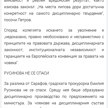
виновност и реален вредоносен резултат, както
изисква законът. „На места липсва дори достатъчна
конкретност на самото дисциплинарно твърдение“,
посочи Петров.
Според колегията искането за уволнение е
„недоказано, правно необосновано и несъвместимо с
принципите на правовата държава, дисциплинарната
законност, институционалната независимост и
гаранциите на Европейската конвенция за правата на
човека“.
РУСИНОВА НЕ СЕ СПАСИ
За разлика от Сарафов, градската прокурорка Емилия
Русинова не се спаси. Срещу нея беше образувано
дисциплинарно производство по предложението на
министъра. За членове на дисциплинарния състав