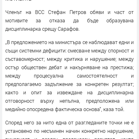
Членът на ВСС Стефан Петров обяви и част от
мотивите за отказа да бъде образувана
дисциплинарка срещу Сарафов.
„В предложението на министъра се наблюдават едни и
същи системни дефицити: смесване между спорност и
съставомерност; между критика и нарушение; между
остър обществен дебат и накърняване на престижа;
между процесуална самостоятелност и
предполагаемо задължение за конкретен резултат;
както и опит за извеждане на дисциплинарна
отговорност върху непълна, предположена или
медийно опосредена фактическа основа“, каза той.
Според него за нито една от разгледаните точки не е
установено по несъмнен начин конкретно нарушение,