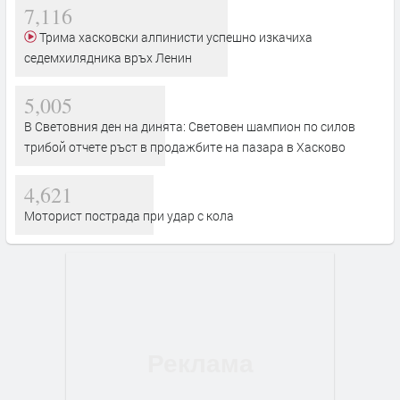
7,116
Трима хасковски алпинисти успешно изкачиха
седемхилядника връх Ленин
5,005
В Световния ден на динята: Световен шампион по силов
трибой отчете ръст в продажбите на пазара в Хасково
4,621
Моторист пострада при удар с кола