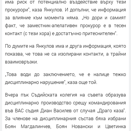
има риск от потенциално въздействие върху тези
прокурори“, каза Янкулов. И допълни, че информация
за влияние към момента няма. „Но дори и самият
факт, че заместник-апелативен прокурор е в тесен
контакт (с тези хора) е достатъчно притеснителен“.
По думите на Янкулов има и друга информация, която
показва, че това не са изолирани контакти, а трайни
взаимовръзки.
„Това води до заключението, че е налице тежко
дисциплинарно нарушение“, каза още той.
Вчера пък Съдийската колегия на съвета образува
дисциплинарно производство срещу командирования
във ВАС съдия Диан Василев от случая „Драго каза“.
За членове на дисциплинарния състав бяха избрани
Боян Магдалинчев, Боян Новански и Цветинка