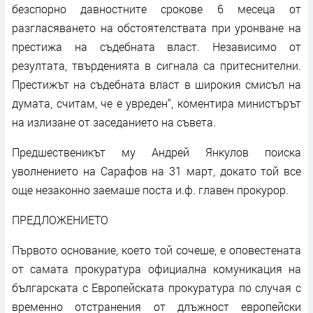
безспорно давностните срокове 6 месеца от
разгласяването на обстоятелствата при уронване на
престижа на съдебната власт. Независимо от
резултата, твърденията в сигнала са притеснителни.
Престижът на съдебната власт в широкия смисъл на
думата, считам, че е увреден“, коментира министърът
на излизане от заседанието на съвета.
Предшественикът му Андрей Янкулов поиска
уволнението на Сарафов на 31 март, докато той все
още незаконно заемаше поста и.ф. главен прокурор.
ПРЕДЛОЖЕНИЕТО
Първото основание, което той сочеше, е оповестената
от самата прокуратура официална комуникация на
българската с Европейската прокуратура по случая с
временно отстранения от длъжност европейски