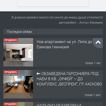
В днешно време е много по-скъпо да имаш душа отколкото
автомобил. - Антон Хекимян
Последни обяви
ПРЕДЛАГА
Нов апартамент на ул. Липа до
Езикова гимназия
преди 1 час
ПРЕДЛАГА
🔑 ОБЗАВЕДЕНА ГАРСОНИЕРА ПОД
НАЕМ В КВ. „ОРФЕЙ“ – ДО
КОМПЛЕКС „ВЕСПРЕМ“, ГР. ХАСКОВО
преди 1 ден
ПРЕДЛАГА
НАПЪЛНО ОБЗАВЕДЕН И