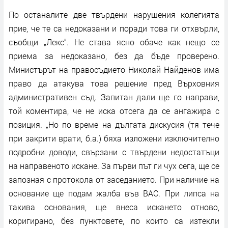
По останалите две твърдени нарушения колегията
прие, че те са недоказани и поради това ги отхвърли,
съобщи „Лекс“. Не става ясно обаче как нещо се
приема за недоказано, без да бъде проверено.
Министърът на правосъдието Николай Найденов има
право да атакува това решение пред Върховния
административен съд. Запитан дали ще го направи,
той коментира, че не иска отсега да се ангажира с
позиция. „Но по време на дългата дискусия (тя тече
при закрити врати, б.а.) бяха изложени изключително
подробни доводи, свързани с твърдени недостатъци
на направеното искане. За първи път ги чух сега, ще се
запозная с протокола от заседанието. При наличие на
основание ще подам жалба във ВАС. При липса на
такива основания, ще внеса искането отново,
коригирано, без пунктовете, по които са изтекли