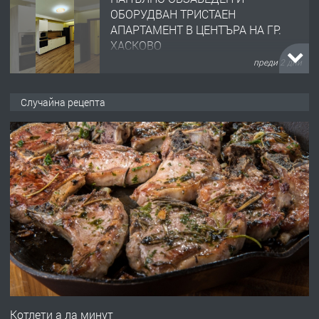
ОБОРУДВАН ТРИСТАЕН
АПАРТАМЕНТ В ЦЕНТЪРА НА ГР.
ХАСКОВО
преди 2 дни
ПРЕДЛАГА
Давам гараж под наем
Случайна рецепта
преди 2 дни
ПРЕДЛАГА
№4120 Магазин/Офис под наем в кв.
Любен Каравелов, Хасково-близо до
градската градина!
преди 2 дни
ПРЕДЛАГА
ПРОСТОРЕН ТРИСТАЕН
АПАРТАМЕНТ В НОВА СГРАДА КВ.
Котлети а ла минут
КУБА