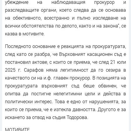
убеждение на наблюдаващия прокурор и
разследващите органи, което следва да се основава
на обективното, всестранно и пълно изследване на
всички обстоятелства по делото, както и на закона“, се
казва в мотивите.
Последното основание е реакцията на прокуратурата,
след като се разбра, че Върховният касационен съд е
постановил актове, с които се приема, че след 21 юли
2025 г. Сарафов няма легитимност да го сезира в
качеството си на и.ф. главен прокурор. В позицията на
прокуратурата върховният съд беше обвинен, че
опитва да постигне нелегитимни цели и действа в
политически интерес. Това е едно от нарушенията, за
които се приема, че е изтекла давността. Другото е за
искането за отвод на съдия Тодорова.
МОТИВИТЕ