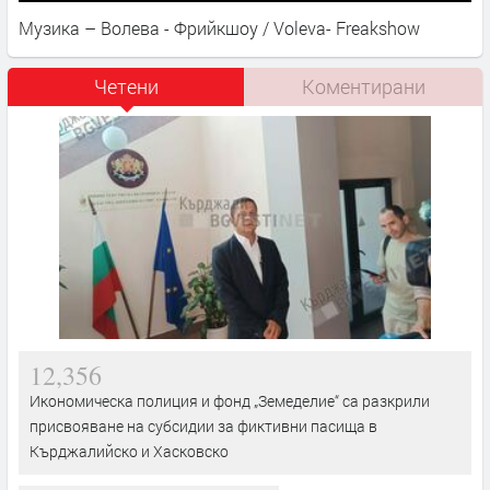
Музика – Волева - Фрийкшоу / Voleva- Freakshow
Четени
Коментирани
12,356
Икономическа полиция и фонд „Земеделие“ са разкрили
присвояване на субсидии за фиктивни пасища в
Кърджалийско и Хасковско