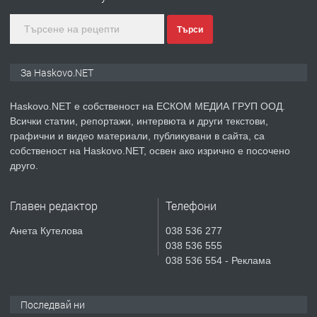
Търси
преди 3 дни
ПРЕДЛАГА
Продавам парцел в гр. Хасково кв.
За Haskovo.NET
Хисаря до ток, вода,канализация,
асфалт 0889 537 426
Haskovo.NET е собственост на ЕСКОМ МЕДИА ГРУП ООД.
Всички статии, репортажи, интервюта и други текстови,
преди 3 дни
графични и видео материали, публикувани в сайта, са
собственост на Haskovo.NET, освен ако изрично е посочено
ПРЕДЛАГА
СГЛОБЯВАНЕ НА МЕБЕЛИ.
друго.
Главен редактор
Телефони
преди 3 дни
Анета Кутелова
038 536 277
038 536 555
ПРЕДЛАГА
№4119 Едностаен обзаведен
038 536 554 - Реклама
апартамент под наем в кв.
Училищни, гр. Хасково.
Последвай ни