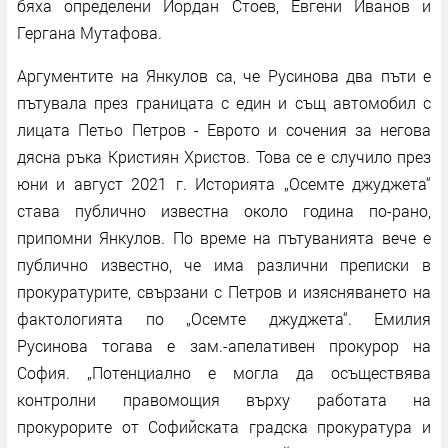
бяха определени Йордан Стоев, Евгени Иванов и
Гергана Мутафова.
Аргументите на Янкулов са, че Русинова два пъти е
пътувала през границата с един и същ автомобил с
лицата Петьо Петров - Еврото и сочения за негова
дясна ръка Кристиян Христов. Това се е случило през
юни и август 2021 г. Историята „Осемте джуджета“
става публично известна около година по-рано,
припомни Янкулов. По време на пътуванията вече е
публично известно, че има различни преписки в
прокуратурите, свързани с Петров и изясняването на
фактологията по „Осемте джуджета“. Емилия
Русинова тогава е зам.-апелативен прокурор на
София. „Потенциално е могла да осъществява
контролни правомощия върху работата на
прокурорите от Софийската градска прокуратура и