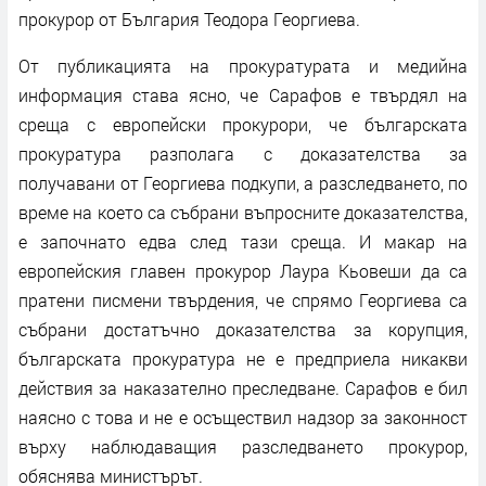
прокурор от България Теодора Георгиева.
От публикацията на прокуратурата и медийна
информация става ясно, че Сарафов е твърдял на
среща с европейски прокурори, че българската
прокуратура разполага с доказателства за
получавани от Георгиева подкупи, а разследването, по
време на което са събрани въпросните доказателства,
е започнато едва след тази среща. И макар на
европейския главен прокурор Лаура Кьовеши да са
пратени писмени твърдения, че спрямо Георгиева са
събрани достатъчно доказателства за корупция,
българската прокуратура не е предприела никакви
действия за наказателно преследване. Сарафов е бил
наясно с това и не е осъществил надзор за законност
върху наблюдаващия разследването прокурор,
обяснява министърът.