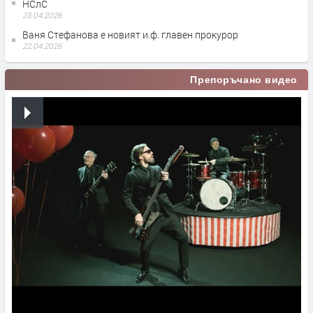
НСлС
23.04.2026
Ваня Стефанова е новият и.ф. главен прокурор
22.04.2026
Препоръчано видео