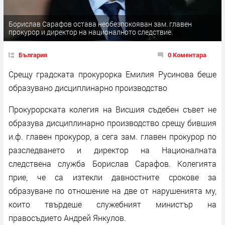
Борислав Сарафов остава необезпокояван зам. главен
прокурор и директор на националното следствие.
България
0 Коментара
Срещу градската прокурорка Емилия Русинова беше
образувано дисциплинарно производство
Прокурорската колегия на Висшия съдебен съвет не
образува дисциплинарно производство срещу бившия
и.ф. главен прокурор, а сега зам. главен прокурор по
разследването и директор на Националната
следствена служба Борислав Сарафов. Колегията
прие, че са изтекли давностните срокове за
образуване по отношение на две от нарушенията му,
които твърдеше служебният министър на
правосъдието Андрей Янкулов.