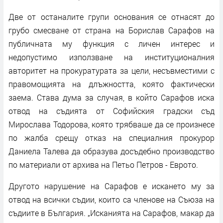
Две от останалите групи основания се отнасят до
грубо смесване от страна на Борислав Сарафов на
публичната му функция с личен интерес и
недопустимо използване на институционалния
авторитет на прокуратурата за цели, несъвместими с
правомощията на длъжността, която фактически
заема. Става дума за случая, в който Сарафов иска
отвод на съдията от Софийския градски съд
Мирослава Тодорова, която трябваше да се произнесе
по жалба срещу отказ на специалния прокурор
Даниела Талева да образува досъдебно производство
по материали от архива на Петьо Петров - Еврото.
Другото нарушение на Сарафов е искането му за
отвод на всички съдии, които са членове на Съюза на
съдиите в България. „Исканията на Сарафов, макар да