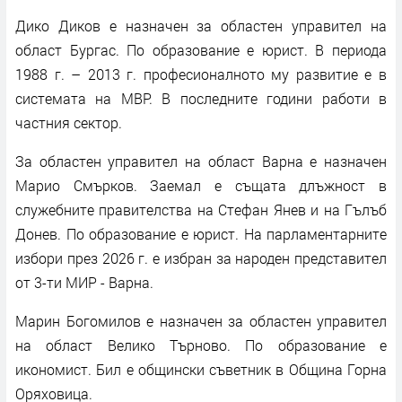
Дико Диков е назначен за областен управител на
област Бургас. По образование е юрист. В периода
1988 г. – 2013 г. професионалното му развитие е в
системата на МВР. В последните години работи в
частния сектор.
За областен управител на област Варна е назначен
Марио Смърков. Заемал е същата длъжност в
служебните правителства на Стефан Янев и на Гълъб
Донев. По образование е юрист. На парламентарните
избори през 2026 г. е избран за народен представител
от 3-ти МИР - Варна.
Марин Богомилов е назначен за областен управител
на област Велико Търново. По образование е
икономист. Бил е общински съветник в Община Горна
Оряховица.