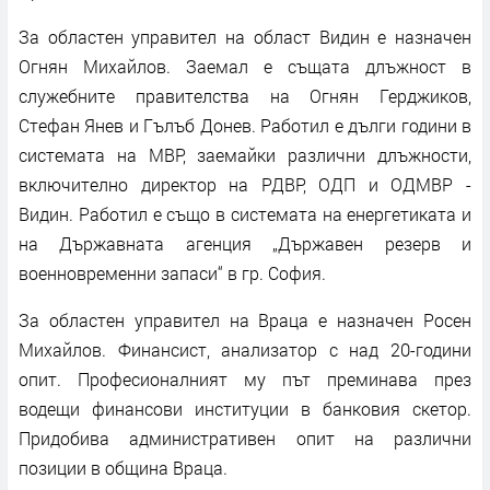
За областен управител на област Видин е назначен
Огнян Михайлов. Заемал е същата длъжност в
служебните правителства на Огнян Герджиков,
Стефан Янев и Гълъб Донев. Работил е дълги години в
системата на МВР, заемайки различни длъжности,
включително директор на РДВР, ОДП и ОДМВР -
Видин. Работил е също в системата на енергетиката и
на Държавната агенция „Държавен резерв и
военновременни запаси“ в гр. София.
За областен управител на Враца е назначен Росен
Михайлов. Финансист, анализатор с над 20-години
опит. Професионалният му път преминава през
водещи финансови институции в банковия скетор.
Придобива административен опит на различни
позиции в община Враца.