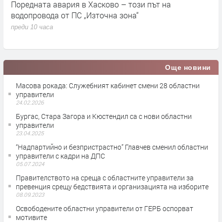
До 36 градуса и слънчево време в България днес
О
с
преди 20 часа
п
Още новини
Масова рокада: Служебният кабинет смени 28 областни
управители
24.02.2026
Бургас, Стара Загора и Кюстендил са с нови областни
управители
23.04.2025
“Надпартийно и безпристрастно” Главчев сменил областни
управители с кадри на ДПС
05.07.2024
Правителството на среща с областните управители за
превенция срещу бедствията и организацията на изборите
08.09.2023
Освободените областни управители от ГЕРБ оспорват
мотивите