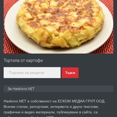
преди 3 дни
ПРЕДЛАГА
№4120 Магазин/Офис под наем в кв.
Любен Каравелов, Хасково-близо до
градската градина!
преди 3 дни
ПРЕДЛАГА
ПРОСТОРЕН ТРИСТАЕН
АПАРТАМЕНТ В НОВА СГРАДА КВ.
Тортила от картофи
КУБА
Търси
преди 4 дни
ПРЕДЛАГА
Продавам парцел в гр. Хасково кв.
За Haskovo.NET
Хисаря до ток, вода,канализация,
асфалт 0889 537 426
Haskovo.NET е собственост на ЕСКОМ МЕДИА ГРУП ООД.
Всички статии, репортажи, интервюта и други текстови,
преди 4 дни
графични и видео материали, публикувани в сайта, са