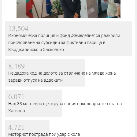
13,504
Икономическа полиция и фонд „Земеделие“ са разкрили
присвояване на субсидии за фиктивни пасища в
Кърджалийско и Хасковско
8,489
Не дадоха ход на делото за отвличане на млада жена
заради отпуск на адвокати
6,071
Над 33 млн. евро ще струва новият околовръстен път на
Хасково
4,721
Моторист пострада при удар с кола