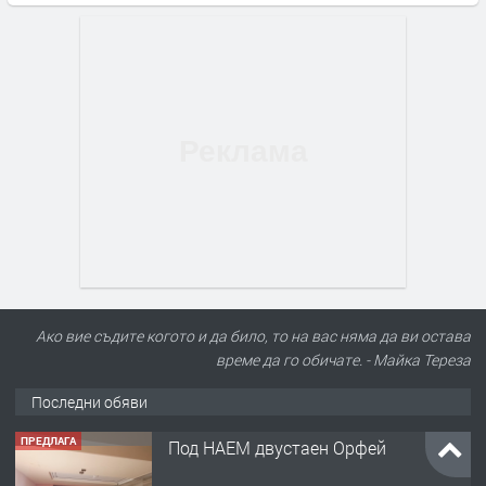
Ако вие съдите когото и да било, то на вас няма да ви остава
време да го обичате. - Майка Тереза
Последни обяви
ПРЕДЛАГА
Нов апартамент на ул. Липа до
Езикова гимназия