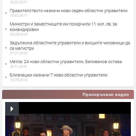
16.02.2017
Правителството назначи нови седем областни управители
15.02.2017
Министри и заместниците им похарчили 11 хил. лв. за
командировки
08.09.2016
Задължиха областните управители и висшите чиновници да
са магистри
07.07.2016
Метла: 24 нови областни управители, Беливанов остава
26.11.2014
Близнашки назначи 7 нови областни управители
10.09.2014
Препоръчано видео