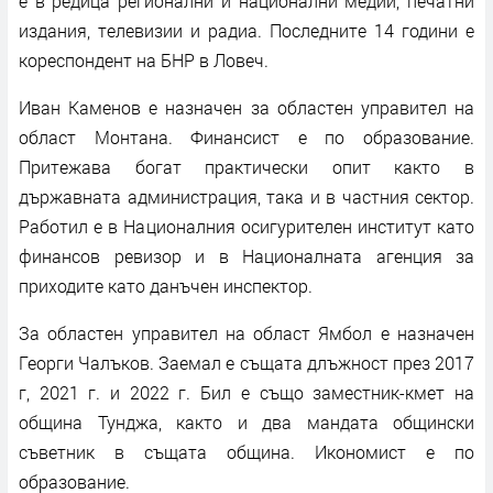
е в редица регионални и национални медии, печатни
издания, телевизии и радиа. Последните 14 години е
кореспондент на БНР в Ловеч.
Иван Каменов е назначен за областен управител на
област Монтана. Финансист е по образование.
Притежава богат практически опит както в
държавната администрация, така и в частния сектор.
Работил е в Националния осигурителен институт като
финансов ревизор и в Националната агенция за
приходите като данъчен инспектор.
За областен управител на област Ямбол е назначен
Георги Чалъков. Заемал е същата длъжност през 2017
г, 2021 г. и 2022 г. Бил е също заместник-кмет на
община Тунджа, както и два мандата общински
съветник в същата община. Икономист е по
образование.