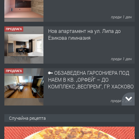
преди 1 ден
ПРЕДЛАГА
🔑 ОБЗАВЕДЕНА ГАРСОНИЕРА ПОД
НАЕМ В КВ. „ОРФЕЙ“ – ДО
КОМПЛЕКС „ВЕСПРЕМ“, ГР. ХАСКОВО
преди 2 дни
ПРЕДЛАГА
НАПЪЛНО ОБЗАВЕДЕН И
ОБОРУДВАН ТРИСТАЕН
АПАРТАМЕНТ В ЦЕНТЪРА НА ГР.
ХАСКОВО
преди 3 дни
ПРЕДЛАГА
Давам гараж под наем
Случайна рецепта