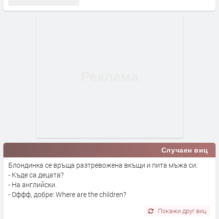
Случаен виц
Блондинка се връща разтревожена вкъщи и пита мъжа си:
- Къде са децата?
- На английски.
- Оффф, добре: Where are the children?
Покажи друг виц