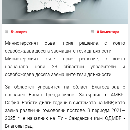
България
0 Коментара
Министерският съвет прие решение, с което
освобождава досега заемащите тези длъжности
Министерският съвет прие решение, с което
назначава нови 28 областни управители и
освобождава досега заемащите тези длъжности.
За областен управител на област Благоевград е
назначен Васил Трендафилов. Завършил е АМВР-
София. Работи дълги години в системата на МВР, като
заема различни ръководни постове. В периода 2021–
2025 г. е началник на РУ - Сандански към ОДМВР -
Благоевград.