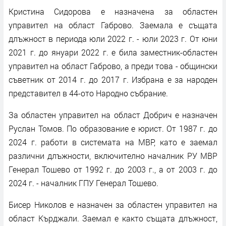
Кристина Сидорова е назначена за областен
управител на област Габрово. Заемала е същата
длъжност в периода юли 2022 г. - юли 2023 г. От юни
2021 г. до януари 2022 г. е била заместник-областен
управител на област Габрово, а преди това - общински
съветник от 2014 г. до 2017 г. Избрана е за народен
представител в 44-ото Народно събрание.
За областен управител на област Добрич е назначен
Руслан Томов. По образование е юрист. От 1987 г. до
2024 г. работи в системата на МВР, като е заемал
различни длъжности, включително началник РУ МВР
Генерал Тошево от 1992 г. до 2003 г., а от 2003 г. до
2024 г. - началник ГПУ Генерал Тошево.
Бисер Николов е назначен за областен управител на
област Кърджали. Заемал е както същата длъжност,